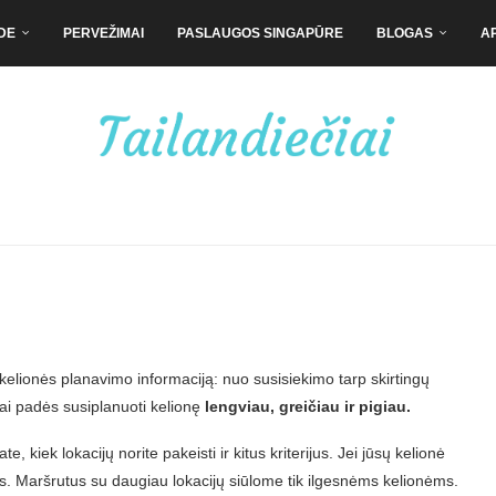
DE
PERVEŽIMAI
PASLAUGOS SINGAPŪRE
BLOGAS
A
kelionės planavimo informaciją: nuo susisiekimo tarp skirtingų
utai padės susiplanuoti kelionę
lengviau, greičiau ir pigiau.
ate, kiek lokacijų norite pakeisti ir kitus kriterijus. Jei jūsų kelionė
as. Maršrutus su daugiau lokacijų siūlome tik ilgesnėms kelionėms.