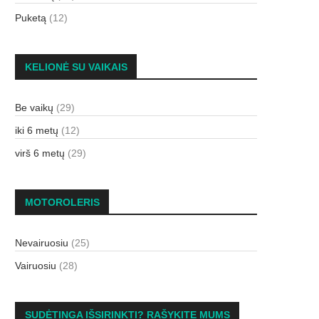
Puketą
(12)
KELIONĖ SU VAIKAIS
Be vaikų
(29)
iki 6 metų
(12)
virš 6 metų
(29)
MOTOROLERIS
Nevairuosiu
(25)
Vairuosiu
(28)
SUDĖTINGA IŠSIRINKTI? RAŠYKITE MUMS