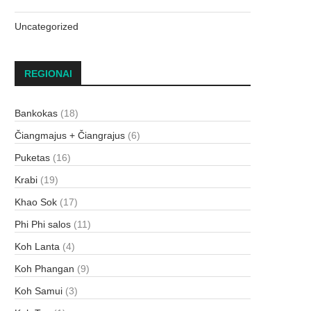
Uncategorized
REGIONAI
Bankokas
(18)
Čiangmajus + Čiangrajus
(6)
Puketas
(16)
Krabi
(19)
Khao Sok
(17)
Phi Phi salos
(11)
Koh Lanta
(4)
Koh Phangan
(9)
Koh Samui
(3)