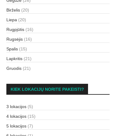
Gegužė
(26)
Birželis
(20)
Liepa
(20)
Rugpjūtis
(16)
Rugsėjis
(16)
Spalis
(15)
Lapkritis
(21)
Gruodis
(21)
KIEK LOKACIJŲ NORITE PAKEISTI?
3 lokacijos
(5)
4 lokacijos
(15)
5 lokacijos
(7)
6 lokacijos
(1)