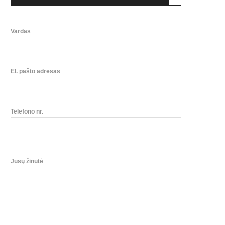
Vardas
El. pašto adresas
Telefono nr.
Jūsų žinutė