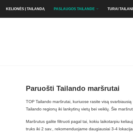
KELIONĖS Į TAILANDĄ
PASLAUGOS TAILANDE
TURAI TAILAN
Paruošti Tailando maršrutai
TOP Tailando maršrutai, kuriuose rasite visą svarbiausią 
Tailando regionų iki lankytinų vietų bei veiklų. Šie maršr
Maršrutus galite filtruoti pagal tai, kokiu laikotarpiu keliauj
truks iki 2 sav., rekomenduojame daugiausiai 3-4 lokacij