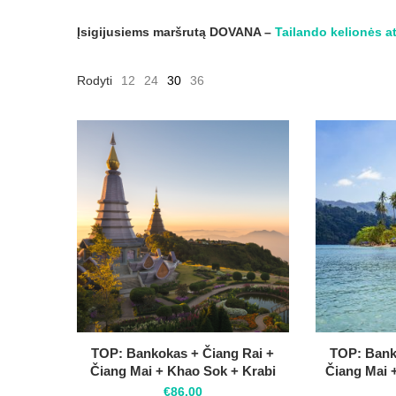
Įsigijusiems maršrutą DOVANA –
Tailando kelionės a
Rodyti
12
24
30
36
TOP: Bankokas + Čiang Rai +
TOP: Banko
Čiang Mai + Khao Sok + Krabi
Čiang Mai
€
86.00