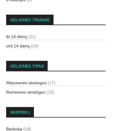
KELIONĖS TRUKMĖ
iki 14 dienų
(21)
virš 14 dienų
(24)
KELIONĖS TIPAS
Aktyvesnės atostogos
(17)
Ramesnės atostogos
(19)
SKRYDIS Į
Bankoką
(18)