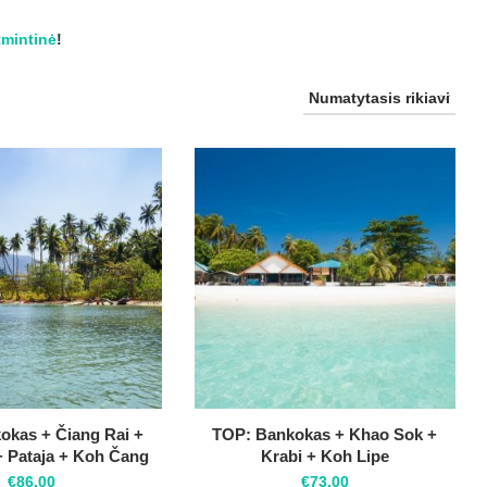
tmintinė
!
kas + Čiang Rai +
TOP: Bankokas + Khao Sok +
 + Pataja + Koh Čang
Krabi + Koh Lipe
€
86.00
€
73.00