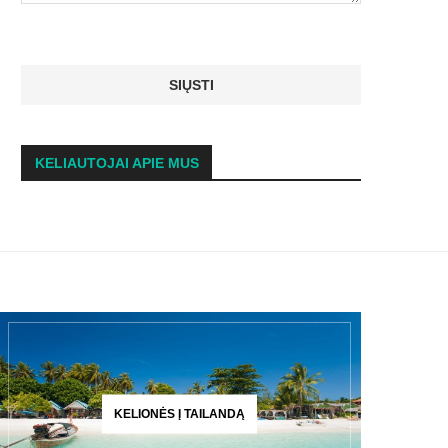
KELIAUTOJAI APIE MUS
KELIONĖS Į TAILANDĄ