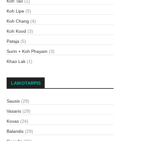
Koh Tao
(1)
Koh Lipe
(5)
Koh Chang
(4)
Koh Kood
(3)
Pataja
(5)
Surin + Koh Phayam
(3)
Khao Lak
(1)
LAIKOTARPIS
Sausis
(29)
Vasaris
(29)
Kovas
(24)
Balandis
(29)