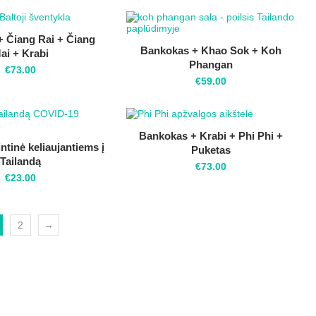
 Čiang Rai + Čiang
Bankokas + Khao Sok + Koh
ai + Krabi
Phangan
€
73.00
€
59.00
Bankokas + Krabi + Phi Phi +
ntinė keliaujantiems į
Puketas
Tailandą
€
73.00
€
23.00
2
→