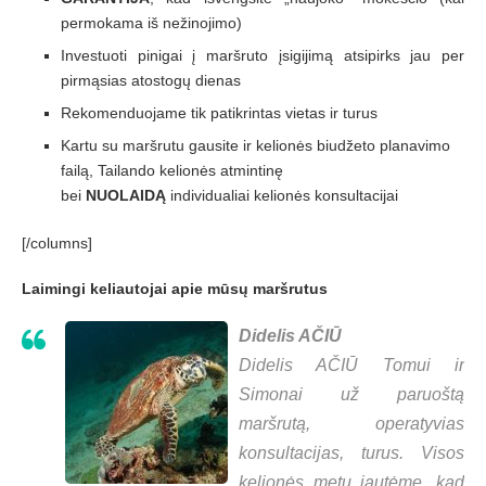
permokama iš nežinojimo)
Investuoti pinigai į maršruto įsigijimą atsipirks jau per
pirmąsias atostogų dienas
Rekomenduojame tik patikrintas vietas ir turus
Kartu su maršrutu gausite ir kelionės biudžeto planavimo
failą, Tailando kelionės atmintinę
bei
NUOLAIDĄ
individualiai kelionės konsultacijai
[/columns]
Laimingi keliautojai apie mūsų maršrutus
Didelis AČIŪ
Didelis AČIŪ Tomui ir
Simonai už paruoštą
maršrutą, operatyvias
konsultacijas, turus. Visos
kelionės metu jautėme, kad