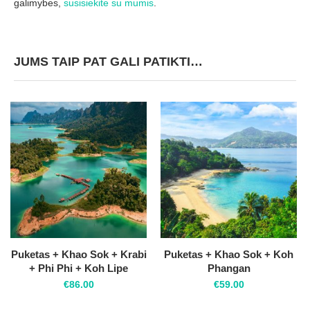
galimybes,
susisiekite su mumis
.
JUMS TAIP PAT GALI PATIKTI…
Puketas + Khao Sok + Krabi
Puketas + Khao Sok + Koh
+ Phi Phi + Koh Lipe
Phangan
€
86.00
€
59.00