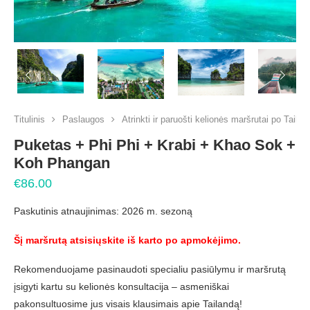
PREVIOUS
NEX
Titulinis
Paslaugos
Atrinkti ir paruošti kelionės maršrutai po Tailan
Puketas + Phi Phi + Krabi + Khao Sok +
Koh Phangan
€
86.00
Paskutinis atnaujinimas: 2026 m. sezoną
Šį maršrutą atsisiųskite iš karto po apmokėjimo.
Rekomenduojame pasinaudoti specialiu pasiūlymu ir maršrutą
įsigyti kartu su kelionės konsultacija – asmeniškai
pakonsultuosime jus visais klausimais apie Tailandą!