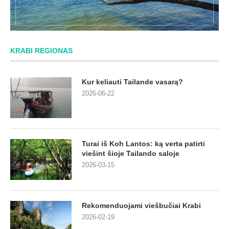
KRABI REGIONAS
Kur keliauti Tailande vasarą?
2026-06-22
Turai iš Koh Lantos: ką verta patirti
viešint šioje Tailando saloje
2026-03-15
Rekomenduojami viešbučiai Krabi
2026-02-19