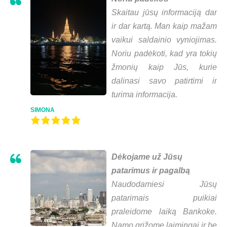
Skaitau jūsų informaciją dar
ir dar kartą. Man kaip mažam
vaikui saldainio vyniojimas.
Noriu padėkoti, kad yra tokių
žmonių kaip Jūs, kurie
dalinasi savo patirtimi ir
turima informacija.
SIMONA
Dėkojame už Jūsų
patarimus ir pagalbą
Naudodamiesi Jūsų
patarimais puikiai
praleidome laiką Bankoke.
Namo grįžome laimingai ir be