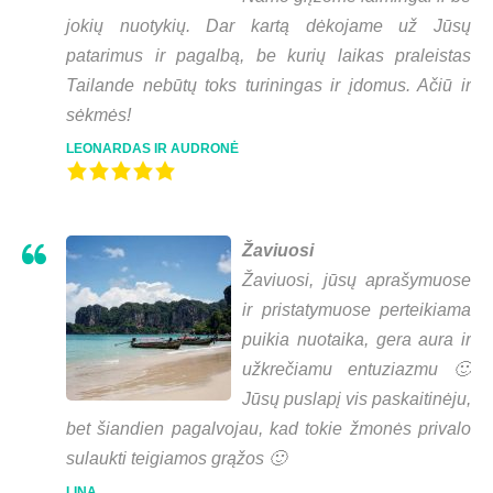
jokių nuotykių. Dar kartą dėkojame už Jūsų
patarimus ir pagalbą, be kurių laikas praleistas
Tailande nebūtų toks turiningas ir įdomus. Ačiū ir
sėkmės!
LEONARDAS IR AUDRONĖ
Žaviuosi
Žaviuosi, jūsų aprašymuose
ir pristatymuose perteikiama
puikia nuotaika, gera aura ir
užkrečiamu entuziazmu 🙂
Jūsų puslapį vis paskaitinėju,
bet šiandien pagalvojau, kad tokie žmonės privalo
sulaukti teigiamos grąžos 🙂
LINA