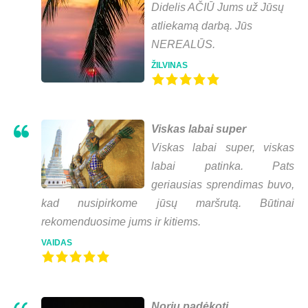
Didelis AČIŪ Jums už Jūsų
atliekamą darbą. Jūs
NEREALŪS.
ŽILVINAS
Viskas labai super
Viskas labai super, viskas
labai patinka. Pats
geriausias sprendimas buvo,
kad nusipirkome jūsų maršrutą. Būtinai
rekomenduosime jums ir kitiems.
VAIDAS
Noriu padėkoti