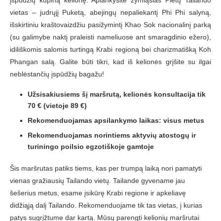
vietas – judrųjį Puketą, abejingų nepaliekantį Phi Phi salyną,
išskirtiniu kraštovaizdžiu pasižymintį Khao Sok nacionalinį parką
(su galimybe naktį praleisti nameliuose ant smaragdinio ežero),
idiliškomis salomis turtingą Krabi regioną bei charizmatišką Koh
Phangan salą. Galite būti tikri, kad iš kelionės grįšite su ilgai
neblėstančių įspūdžių bagažu!
Užsisakiusiems šį maršrutą, kelionės konsultacija tik
70 € (vietoje 89 €)
Rekomenduojamas apsilankymo laikas: visus metus
Rekomenduojamas norintiems aktyvių atostogų ir
turiningo poilsio egzotiškoje gamtoje
Šis maršrutas patiks tiems, kas per trumpą laiką nori pamatyti
vienas gražiausių Tailando vietų. Tailande gyvename jau
šešerius metus, esame įsikūrę Krabi regione ir apkeliavę
didžiąją dalį Tailando. Rekomenduojame tik tas vietas, į kurias
patys sugrįžtume dar kartą. Mūsų parengti kelionių maršrutai