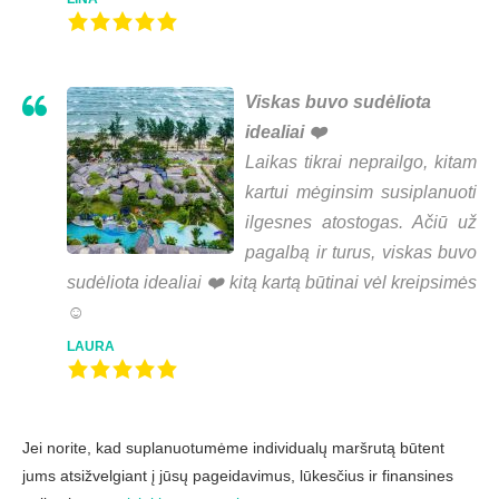
Viskas buvo sudėliota
idealiai ❤️
Laikas tikrai neprailgo, kitam
kartui mėginsim susiplanuoti
ilgesnes atostogas. Ačiū už
pagalbą ir turus, viskas buvo
sudėliota idealiai ❤️ kitą kartą būtinai vėl kreipsimės
☺️
LAURA
Jei norite, kad suplanuotumėme individualų maršrutą būtent
jums atsižvelgiant į jūsų pageidavimus, lūkesčius ir finansines