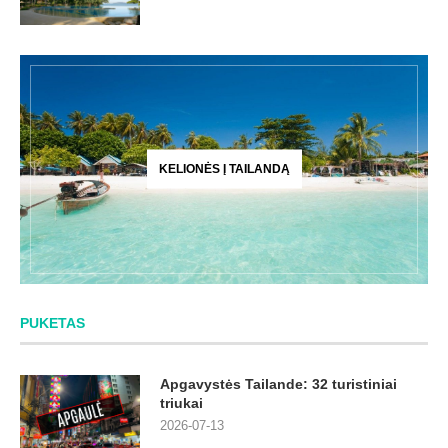
KELIONĖS Į TAILANDĄ
PUKETAS
Apgavystės Tailande: 32 turistiniai
triukai
2026-07-13