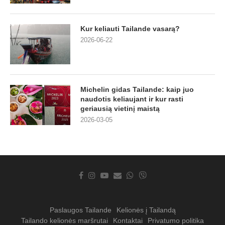
Kur keliauti Tailande vasarą?
2026-06-22
Michelin gidas Tailande: kaip juo
naudotis keliaujant ir kur rasti
geriausią vietinį maistą
2026-03-05
Paslaugos Tailande
Kelionės į Tailandą
Tailando kelionės maršrutai
Kontaktai
Privatumo politika