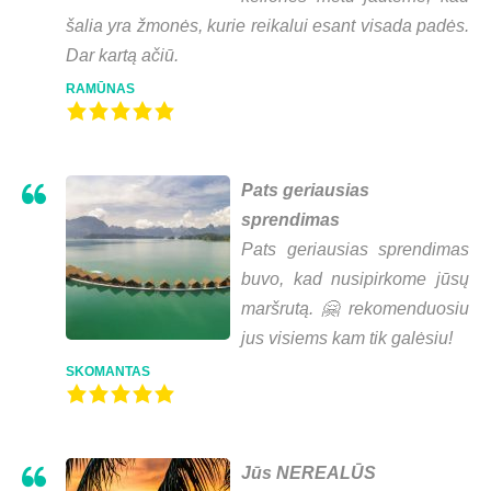
šalia yra žmonės, kurie reikalui esant visada padės.
Dar kartą ačiū.
RAMŪNAS
Pats geriausias
sprendimas
Pats geriausias sprendimas
buvo, kad nusipirkome jūsų
maršrutą. 🤗 rekomenduosiu
jus visiems kam tik galėsiu!
SKOMANTAS
Jūs NEREALŪS