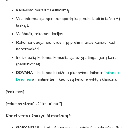
Keliavimo maršrutu eiliškumą
Visą informaciją apie transportą kaip nukeliauti iš taško A į
tašką B
Viešbučių rekomendacijas
Rekomenduojamus turus ir jų preliminarias kainas, kad
nepermokėti
Individualią kelionės konsultaciją už ypatingai gerą kainą
(pasirinktinai)
DOVANA
– kelionės biudžeto planavimo failas ir
Tailando
kelionės
atmintinė tam, kad jūsų kelionė vyktų sklandžiai
[/columns]
[columns size=”1/2″ last=”true”]
Kodėl verta užsakyti šį maršrutą?
GARANTIJA
, kad išvengsite „naujoko“ mokesčio (kai