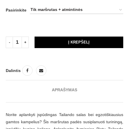
Pasirinkite
Į KREPŠELĮ
Dalintis
APRAŠYMAS
Norite aplankyti įspūdingas Tailando salas bei egzotiškiausius
gamtos kampelius? Šis maršrutas padės susiplanuoti turiningą,
įspūdžių kupiną kelionę. Aplankysite žymiąsias Pietų Tailando