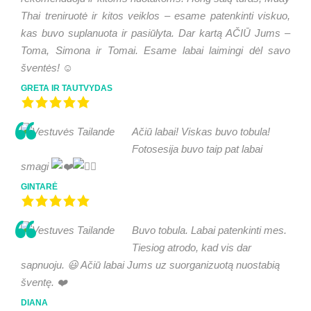
Thai treniruotė ir kitos veiklos – esame patenkinti viskuo,
kas buvo suplanuota ir pasiūlyta. Dar kartą AČIŪ Jums –
Toma, Simona ir Tomai. Esame labai laimingi dėl savo
šventės! ☺️
GRETA IR TAUTVYDAS
Ačiū labai! Viskas buvo tobula!
Fotosesija buvo taip pat labai
smagi
GINTARĖ
Buvo tobula. Labai patenkinti mes.
Tiesiog atrodo, kad vis dar
sapnuoju. 😃 Ačiū labai Jums uz suorganizuotą nuostabią
šventę. ❤️
DIANA