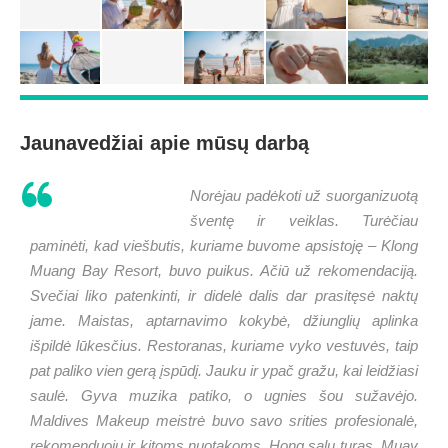
Jaunavedžiai apie mūsų darbą
Norėjau padėkoti už suorganizuotą
šventę ir veiklas. Turėčiau
paminėti, kad viešbutis, kuriame buvome apsistoję – Klong
Muang Bay Resort, buvo puikus. Ačiū už rekomendaciją.
Svečiai liko patenkinti, ir didelė dalis dar prasitęsė naktų
jame. Maistas, aptarnavimo kokybė, džiunglių aplinka
išpildė lūkesčius. Restoranas, kuriame vyko vestuvės, taip
pat paliko vien gerą įspūdį. Jauku ir ypač gražu, kai leidžiasi
saulė. Gyva muzika patiko, o ugnies šou sužavėjo.
Maldives Makeup meistrė buvo savo srities profesionalė,
rekomenduoju ir kitoms nuotakoms. Hong salų turas, Muay