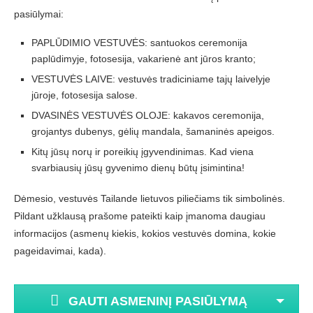
pasiūlymai:
PAPLŪDIMIO VESTUVĖS: santuokos ceremonija
paplūdimyje, fotosesija, vakarienė ant jūros kranto;
VESTUVĖS LAIVE: vestuvės tradiciniame tajų laivelyje
jūroje, fotosesija salose.
DVASINĖS VESTUVĖS OLOJE: kakavos ceremonija,
grojantys dubenys, gėlių mandala, šamaninės apeigos.
Kitų jūsų norų ir poreikių įgyvendinimas. Kad viena
svarbiausių jūsų gyvenimo dienų būtų įsimintina!
Dėmesio, vestuvės Tailande lietuvos piliečiams tik simbolinės.
Pildant užklausą prašome pateikti kaip įmanoma daugiau
informacijos (asmenų kiekis, kokios vestuvės domina, kokie
pageidavimai, kada).
GAUTI ASMENINĮ PASIŪLYMĄ