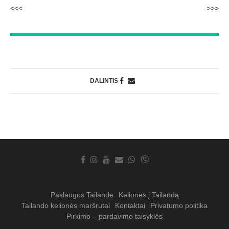
<<<
>>>
DALINTIS
Paslaugos Tailande
Kelionės į Tailandą
Tailando kelionės maršrutai
Kontaktai
Privatumo politika
Pirkimo – pardavimo taisyklės