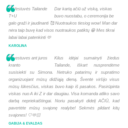
Dar kartą ačiū už viską, viskas
buvo nuostabu, o ceremonija be
galo graži ir jaudinanti 🥰 Nuotraukos tiesiog wow! Man dar
nėra taip buvę kad visos nuotraukos patiktų 😁 Mes tikrai
labai labai patenkinti 🫶
KAROLINA
Kilus idėjai sumainyti žiedus
Tailande, iškart nusprendėme
susisiekti su Simona. Netruko patarimų ir supratimo
organizuojant mūsų didžiąją dieną. Šventė viršijo visus
mūsų lūkesčius, viskas buvo kaip iš pasakos. Pasirūpinta
viskas nuo A iki Z ir dar daugiau. Visa komanda atliko savo
darbą nepriekaištingai. Noriu pasakyti didelį AČIŪ, kad
pavertėte mūsų svajonę realybe! Sekmės pildant kitų
svajones! 🤍🫶🏻
GABIJA & EVALDAS