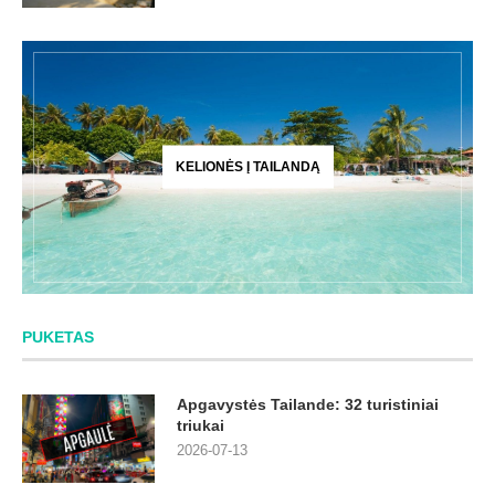
KELIONĖS Į TAILANDĄ
PUKETAS
Apgavystės Tailande: 32 turistiniai
triukai
2026-07-13