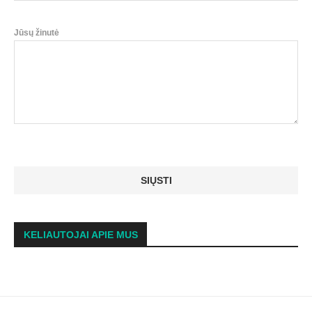
Jūsų žinutė
KELIAUTOJAI APIE MUS