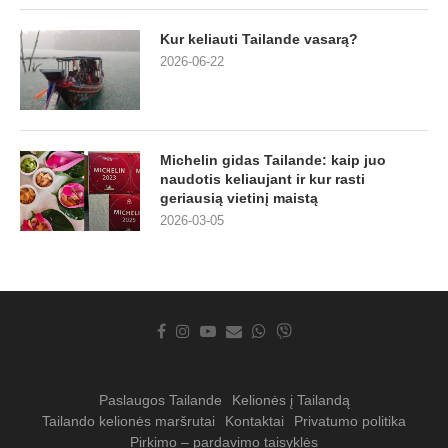
Kur keliauti Tailande vasarą?
2026-06-22
Michelin gidas Tailande: kaip juo
naudotis keliaujant ir kur rasti
geriausią vietinį maistą
2026-03-05
Paslaugos Tailande
Kelionės į Tailandą
Tailando kelionės maršrutai
Kontaktai
Privatumo politika
Pirkimo – pardavimo taisyklės