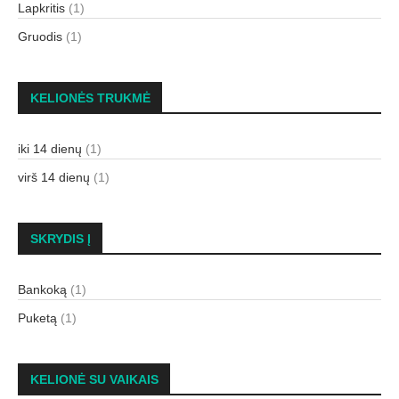
Lapkritis
(1)
Gruodis
(1)
KELIONĖS TRUKMĖ
iki 14 dienų
(1)
virš 14 dienų
(1)
SKRYDIS Į
Bankoką
(1)
Puketą
(1)
KELIONĖ SU VAIKAIS