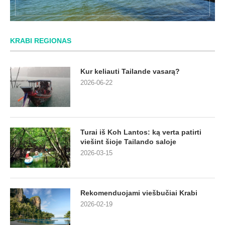
KRABI REGIONAS
Kur keliauti Tailande vasarą?
2026-06-22
Turai iš Koh Lantos: ką verta patirti
viešint šioje Tailando saloje
2026-03-15
Rekomenduojami viešbučiai Krabi
2026-02-19