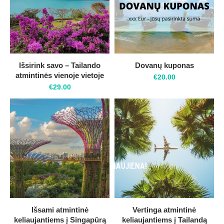
Išsirink savo – Tailando
Dovanų kuponas
atmintinės vienoje vietoje
€
20.00
€
29.00
Išsami atmintinė
Vertinga atmintinė
keliaujantiems į Singapūrą
keliaujantiems į Tailandą