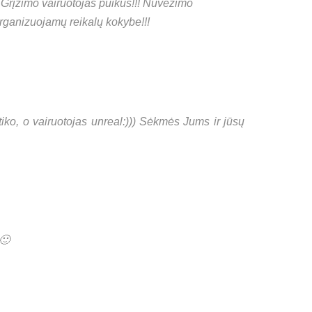
… Grįžimo vairuotojas puikus!!! Nuvežimo
organizuojamų reikalų kokybe!!!
ko, o vairuotojas unreal:))) Sėkmės Jums ir jūsų
🙂