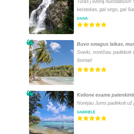
Turas į ežerą nuostabus!!! 
keistokas, gal sirgo, gal š
DAIVA
Buvo smagus laikas, mum
Sveiki, norėčiau padėkoti 
šeimai!
Kelione esame patenkinti 
Norėjau Jums padėkoti už p
GABRIELĖ