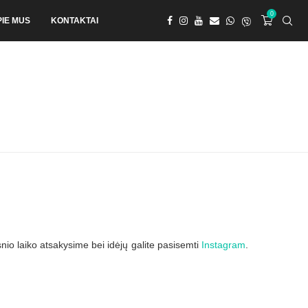
0
PIE MUS
KONTAKTAI
esnio laiko atsakysime
bei idėjų galite pasisemti
Instagram
.