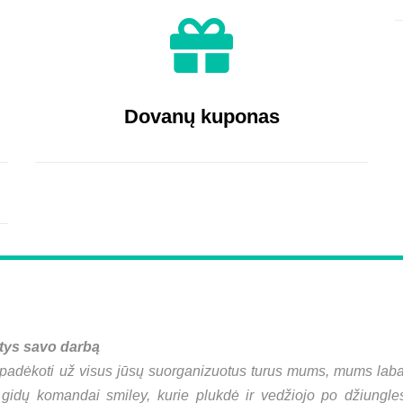
Dovanų kuponas
ntys savo darbą
padėkoti už visus jūsų suorganizuotus turus mums, mums labai p
gidų komandai smiley, kurie plukdė ir vedžiojo po džiungle