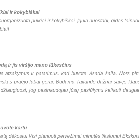
iai ir kokybiškai
uorganizuota puikiai ir kokybiškai. Įgula nuostabi, gidas fainuol
iai!
dą ir jis viršijo mano lūkesčius
s atsakymus ir patarimus, kad buvote visada šalia. Nors pir
iskas praėjo labai gerai. Būdama Tailande dažnai savęs klausia
 džiaugiuosi, jog pasinaudojau jūsų pasiūlymu keliauti daugiau
buvote kartu
artą dėkosiu! Visi planuoti pervežimai minutės tikslumu! Ekskursij