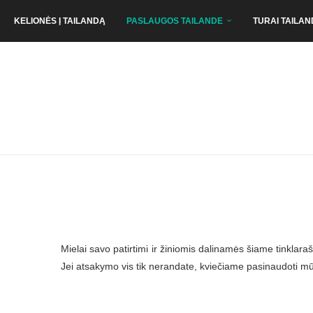
KELIONĖS Į TAILANDĄ
PASLAUGOS TAILANDE
TURAI TAILAN
Mielai savo patirtimi ir žiniomis dalinamės šiame tinklaraš
Jei atsakymo vis tik nerandate, kviečiame pasinaudoti 