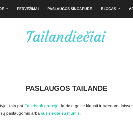
DE
PERVEŽIMAI
PASLAUGOS SINGAPŪRE
BLOGAS
A
PASLAUGOS TAILANDE
tyje
, taip pat
Facebook grupėje
, kurioje galite klausti ir turėdami laisv
mūsų paslaugomis arba
susisiekite su mumis
.