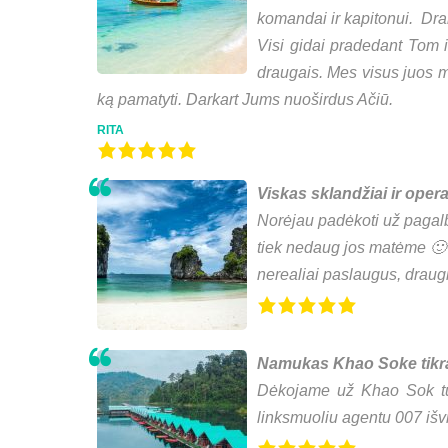
komandai ir kapitonui. Dram
Visi gidai pradedant Tom i
draugais. Mes visus juos m
ką pamatyti. Darkart Jums nuoširdus Ačiū.
RITA
Viskas sklandžiai ir opera
Norėjau padėkoti už pagalbą 
tiek nedaug jos matėme 🙂 
nerealiai paslaugus, draugi
Namukas Khao Soke tikra
Dėkojame už Khao Sok tu
linksmuoliu agentu 007 išv