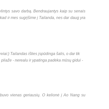
ylintys savo darbą. Bendraujantys kaip su senais
kad ir mes sugrįšime į Tailanda, nes dar daug yra
iai:) Tailandas išties įspūdinga šalis, o dar tik
 pliaže - nerealu ir ypatinga padėka mūsų gidui -
uvo vienas geriausių. O kelionė į Ao Nang su