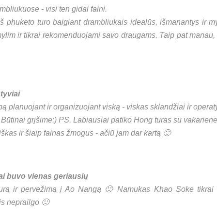
bliukuose - visi ten gidai faini.
š phuketo turo baigiant drambliukais idealūs, išmanantys ir m
ylim ir tikrai rekomenduojami savo draugams. Taip pat manau, 
tyviai
planuojant ir organizuojant viską - viskas sklandžiai ir operatyv
Būtinai grįšime:) PS. Labiausiai patiko Hong turas su vakariene
škas ir šiaip fainas žmogus - ačiū jam dar kartą 🙂
i buvo vienas geriausių
rą ir pervežimą į Ao Nangą 🙂 Namukas Khao Soke tikrai b
is neprailgo 🙂