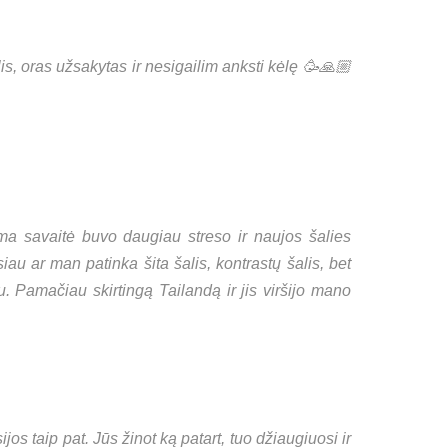
is, oras užsakytas ir nesigailim anksti kėlę 🥳🙏🏼
ma savaitė buvo daugiau streso ir naujos šalies
u ar man patinka šita šalis, kontrastų šalis, bet
. Pamačiau skirtingą Tailandą ir jis viršijo mano
os taip pat. Jūs žinot ką patart, tuo džiaugiuosi ir