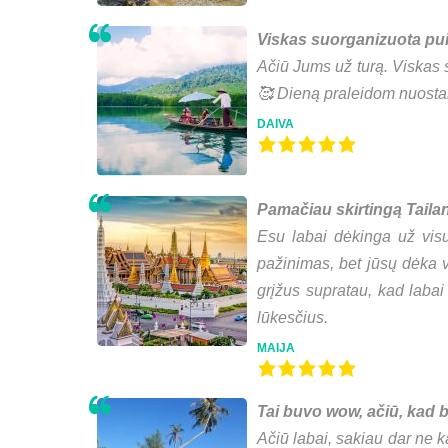
Viskas suorganizuota puik
Ačiū Jums už turą. Viskas s
🥰 Dieną praleidom nuostab
DAIVA
Pamačiau skirtingą Tailan
Esu labai dėkinga už visu
pažinimas, bet jūsų dėka v
grįžus supratau, kad labai
lūkesčius.
MAIJA
Tai buvo wow, ačiū, kad 
Ačiū labai, sakiau dar ne k