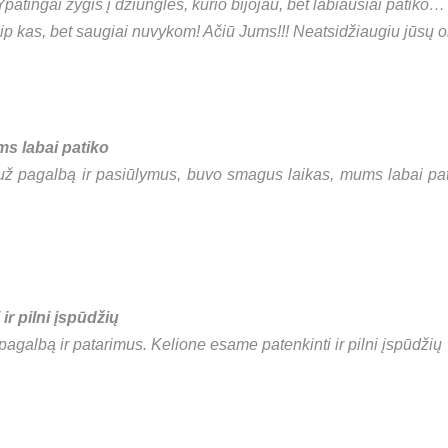
Ypatingai žygis į džiungles, kurio bijojau, bet labiausiai patiko
iaip kas, bet saugiai nuvykom! Ačiū Jums!!! Neatsidžiaugiu jūsų 
s labai patiko
už pagalbą ir pasiūlymus, buvo smagus laikas, mums labai pati
ir pilni įspūdžių
agalbą ir patarimus. Kelione esame patenkinti ir pilni įspūdžių 