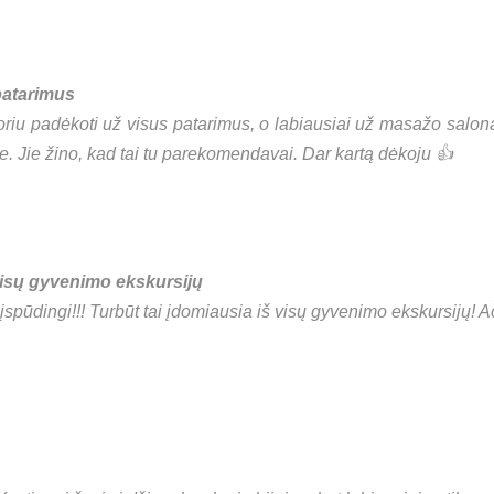
patarimus
iu padėkoti už visus patarimus, o labiausiai už masažo salon
 Jie žino, kad tai tu parekomendavai. Dar kartą dėkoju 👍
 visų gyvenimo ekskursijų
įspūdingi!!! Turbūt tai įdomiausia iš visų gyvenimo ekskursijų! A