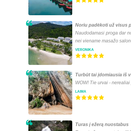
Noriu padėkoti už visus 
Naudodamasi proga dar nor
nei viename masažo salone.
VERONIKA
Turbūt tai įdomiausia iš
WOW! Tie urvai - nerealiai 
LAIMA
Turas į ežerą nuostabus