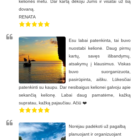
kelionės metu. Dar kartą dėkoju Jums ir visatai už šią
dovaną.
RENATA
Esu labai patenkinta, tai buvo
nuostabi kelionė. Daug pirmų
kartų, savęs išbandymų,
atsakymų į klausimus. Viskas
buvo suorganizuota,
pasirūpinta, aišku. Lūkesčiai
patenkinti su kaupu. Dar nesibaigus kelionei galvoju apie
sekančią kelionę. Labai daug pamatėme, kažką
supratau, kažką pajaučiau. Ačiū ❤️
Norėjau padėkoti už pagalbą
planuojant ir organizuojant