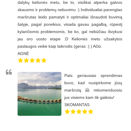
dalykų kelionės metu, be to, visiškai atperka galvos
skausmo ir problemų nebuvimu :) Individualiai parengtas
maršrutas leido pamatyti ir optimaliai išnaudoti buvimą
šalyje, pagal poreikius, visada gavau pagalbą, rūpestį
kylančiomis problemomis, be ko, gal nebūčiau išvykusi
jau oro uosto etape :D Kelionės metu užsakytos
paslaugos veikė kaip laikrodis (geras :) ) Ačiū.
AGNĖ
Pats geriausias sprendimas
buvo, kad nusipirkome jūsų
maršrutą. 🤗 rekomenduosiu
jus visiems kam tik galėsiu!
SKOMANTAS