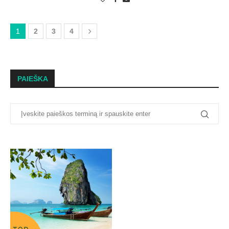
1
2
3
4
PAIEŠKA