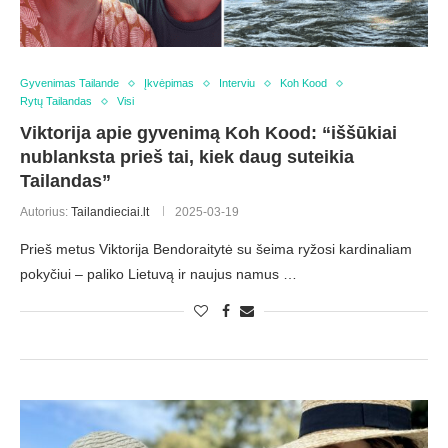
Gyvenimas Tailande
Įkvėpimas
Interviu
Koh Kood
Rytų Tailandas
Visi
Viktorija apie gyvenimą Koh Kood: “iššūkiai
nublanksta prieš tai, kiek daug suteikia
Tailandas”
Autorius:
Tailandieciai.lt
2025-03-19
Prieš metus Viktorija Bendoraitytė su šeima ryžosi kardinaliam
pokyčiui – paliko Lietuvą ir naujus namus …