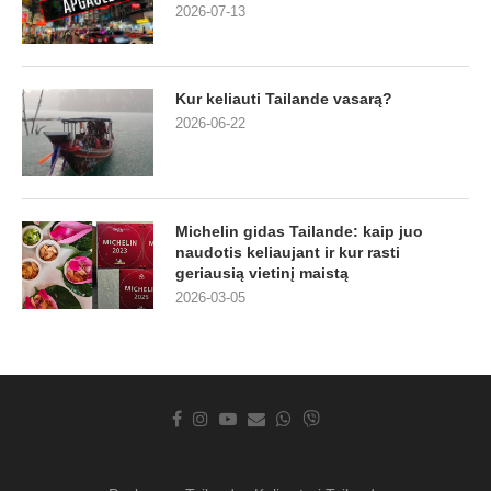
2026-07-13
Kur keliauti Tailande vasarą?
2026-06-22
Michelin gidas Tailande: kaip juo
naudotis keliaujant ir kur rasti
geriausią vietinį maistą
2026-03-05