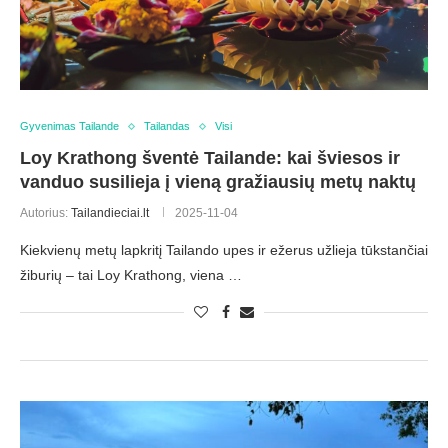
Gyvenimas Tailande
Tailandas
Visi
Loy Krathong šventė Tailande: kai šviesos ir
vanduo susilieja į vieną gražiausių metų naktų
Autorius:
Tailandieciai.lt
2025-11-04
Kiekvienų metų lapkritį Tailando upes ir ežerus užlieja tūkstančiai
žiburių – tai Loy Krathong, viena …