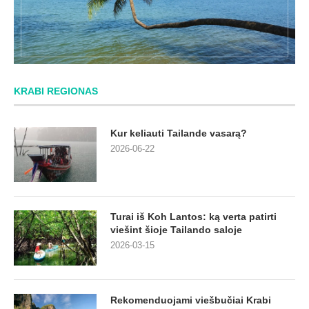
KRABI REGIONAS
Kur keliauti Tailande vasarą?
2026-06-22
Turai iš Koh Lantos: ką verta patirti
viešint šioje Tailando saloje
2026-03-15
Rekomenduojami viešbučiai Krabi