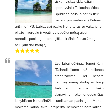
viską - viskas sklandžiai ir
operatyviai:) Tailandas išties
įspūdinga šalis, o dar tik tiek
nedaug jos matėme :) Būtinai
grįšime:) PS. Labiausiai patiko Hong turas su vakariene
pliaže - nerealu ir ypatinga padėka mūsų gidui -
nerealiai paslaugus, draugiškas ir šiaip fainas žmogus -
ačiū jam dar kartą :)
Esu labai dėkinga Tomui K. ir
"Tailandiečiams" už kelionės
organizavimą. Jei nesate
paruošę namų darbų ar buvę
Tailande, neturite laiko
planavimui, rekomenduoju šias
kokybiškas ir nuoširdžiai suteikiamas paslaugas. Manau
mokama kaina tikrai atsiperka nemokant bereikalingų