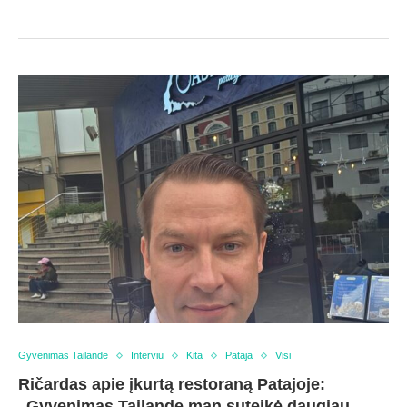
Gyvenimas Tailande
Interviu
Kita
Pataja
Visi
Ričardas apie įkurtą restoraną Patajoje:
„Gyvenimas Tailande man suteikė daugiau