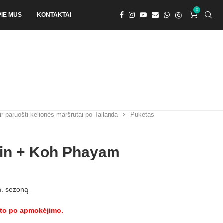
0
PIE MUS
KONTAKTAI
 ir paruošti kelionės maršrutai po Tailandą
Puketas
rin + Koh Phayam
m. sezoną
arto po apmokėjimo.