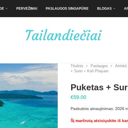
DE
PERVEŽIMAI
PASLAUGOS SINGAPŪRE
BLOGAS
A
Titulinis
Paslaugos
Atrinkti
+ Surin + Koh Phayam
Puketas + Su
€
59.00
Paskutinis atnaujinimas: 2026 
Šį maršrutą atsisiųskite iš k