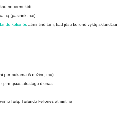
 kad nepermokėti
ainą (pasirinktinai)
ilando kelionės
atmintinė tam, kad jūsų kelionė vyktų sklandžiai
kai permokama iš nežinojimo)
 per pirmąsias atostogų dienas
vimo failą, Tailando kelionės atmintinę