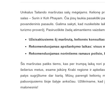
Unikalus Tailando maršrutas salų mėgėjams. Kelionę prad
salas – Surin ir Koh Phayam. Čia jūsų laukia pasakiški p
povandeninis pasaulis. Galima sakyti, kad nusikelsite laik
turizmo proveržį. Pasiruoškite žadą atimantiems vaizdams 
Užsisakiusiems šį maršrutą, kelionės konsultacij
Rekomenduojamas apsilankymo laikas: visus 
Rekomenduojamas norintiems ramaus poilsio,
Šis maršrutas patiks tiems, kas per trumpą laiką nori 
šešerius metus, esame įsikūrę Krabi regione ir apkeliav
patys sugrįžtume dar kartą. Mūsų parengti kelionių ma
pabuvojusiems šioje šalyje anksčiau. Užtikriname, kad į
malonesnis!