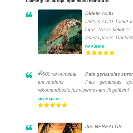
Laimingi keliautojai apie mūsų maršrutus
Didelis AČIŪ
Didelis AČIŪ Tomui ir
turus. Visos kelionės
visada padės. Dar kart
RAMŪNAS
Pats geriausias spr
Pats geriausias sp
rekomenduosiu jus visiems kam tik galėsiu!
SKOMANTAS
Jūs NEREALŪS