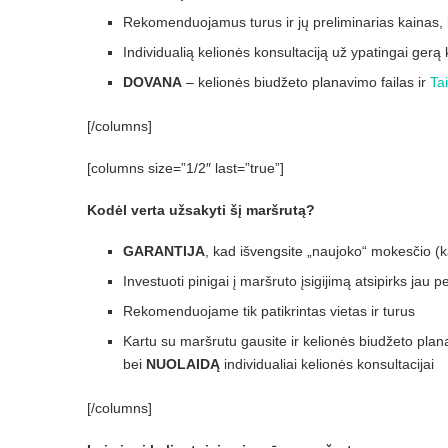
Rekomenduojamus turus ir jų preliminarias kainas,
Individualią kelionės konsultaciją už ypatingai gerą k
DOVANA
– kelionės biudžeto planavimo failas ir
Ta
[/columns]
[columns size=”1/2″ last=”true”]
Kodėl verta užsakyti šį maršrutą?
GARANTIJA
, kad išvengsite „naujoko“ mokesčio (
Investuoti pinigai į maršruto įsigijimą atsipirks jau
Rekomenduojame tik patikrintas vietas ir turus
Kartu su maršrutu gausite ir kelionės biudžeto plana
bei
NUOLAIDĄ
individualiai kelionės konsultacijai
[/columns]