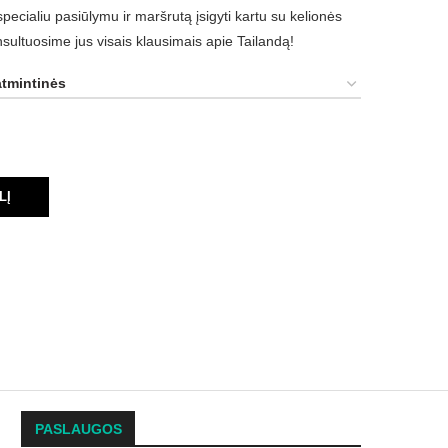
ialiu pasiūlymu ir maršrutą įsigyti kartu su kelionės
sultuosime jus visais klausimais apie Tailandą!
LĮ
PASLAUGOS