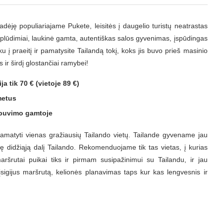
ėję populiariajame Pukete, leisitės į daugelio turistų neatrastas
aplūdimiai, laukinė gamta, autentiškas salos gyvenimas, įspūdingas
u į praeitį ir pamatysite Tailandą tokį, koks jis buvo prieš masinio
ir širdį glostančiai ramybei!
a tik 70 € (vietoje 89 €)
metus
 buvimo gamtoje
pamatyti vienas gražiausių Tailando vietų. Tailande gyvename jau
ę didžiąją dalį Tailando. Rekomenduojame tik tas vietas, į kurias
ršrutai puikai tiks ir pirmam susipažinimui su Tailandu, ir jau
sigijus maršrutą, kelionės planavimas taps kur kas lengvesnis ir