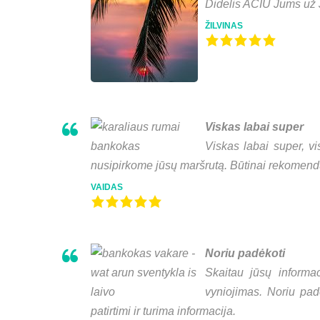
Didelis AČIŪ Jums už
ŽILVINAS
Viskas labai super
Viskas labai super, v
nusipirkome jūsų maršrutą. Būtinai rekomendu
VAIDAS
Noriu padėkoti
Skaitau jūsų informa
vyniojimas. Noriu pad
patirtimi ir turima informacija.