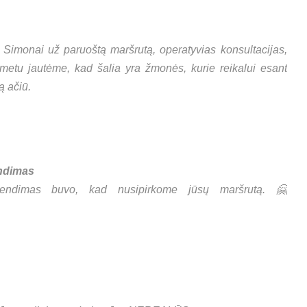
 Simonai už paruoštą maršrutą, operatyvias konsultacijas,
 metu jautėme, kad šalia yra žmonės, kurie reikalui esant
ą ačiū.
endimas
rendimas buvo, kad nusipirkome jūsų maršrutą. 🤗