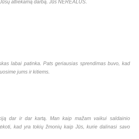
 Jūsų atliekamą darbą. Jūs NEREALŪS.
iskas labai patinka. Pats geriausias sprendimas buvo, kad
osime jums ir kitiems.
ciją dar ir dar kartą. Man kaip mažam vaikui saldainio
ėkoti, kad yra tokių žmonių kaip Jūs, kurie dalinasi savo