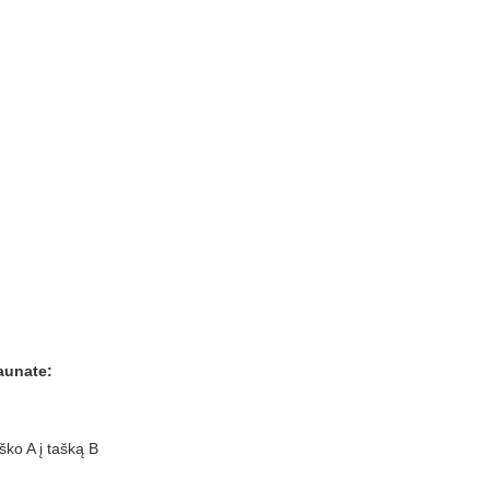
aunate:
ško A į tašką B