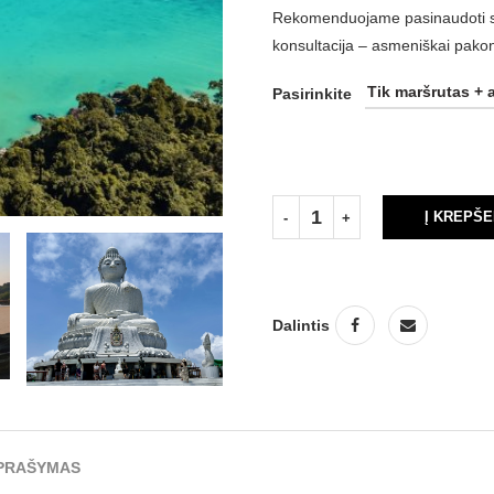
Rekomenduojame pasinaudoti spec
konsultacija – asmeniškai pakon
Pasirinkite
Į KREPŠE
Dalintis
PRAŠYMAS