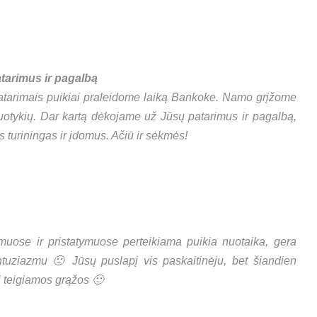
tarimus ir pagalbą
tarimais puikiai praleidome laiką Bankoke. Namo grįžome
nuotykių. Dar kartą dėkojame už Jūsų patarimus ir pagalbą,
s turiningas ir įdomus. Ačiū ir sėkmės!
muose ir pristatymuose perteikiama puikia nuotaika, gera
tuziazmu 🙂 Jūsų puslapį vis paskaitinėju, bet šiandien
i teigiamos grąžos 🙂