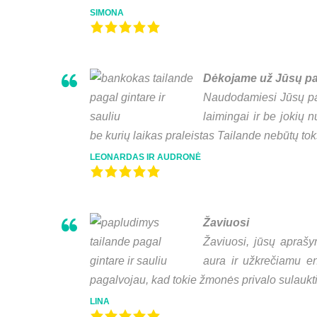
SIMONA
Dėkojame už Jūsų pa
Naudodamiesi Jūsų pa
laimingai ir be jokių 
be kurių laikas praleistas Tailande nebūtų tok
LEONARDAS IR AUDRONĖ
Žaviuosi
Žaviuosi, jūsų aprašy
aura ir užkrečiamu en
pagalvojau, kad tokie žmonės privalo sulaukt
LINA