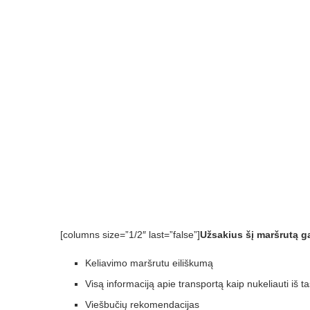
[columns size=”1/2″ last=”false”]
Užsakius šį maršrutą g
Keliavimo maršrutu eiliškumą
Visą informaciją apie transportą kaip nukeliauti iš ta
Viešbučių rekomendacijas