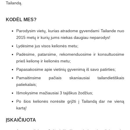
Tailandą.
KODĖL MES?
Parodysim vietų, kurias atradome gyvendami Tailande nuo
2015 metų ir kurių jums niekas daugiau neparodys!
Lydėsime jus visos kelionės metu;
Padėsime, patarsime, rekomenduosime ir konsultuosime
prieš kelionę ir kelionės metu;
Papasakosime apie vietinių gyvenimą iš savo patirties;
Pamaitinsime pačiais skaniausiai tailandietiškais
patiekalais;
Išmokysime mažiausiai 3 tajiškus žodžius;
Po šios kelionės norėsite grįžti į Tailandą dar ne vieną
kartą!
ĮSKAIČIUOTA