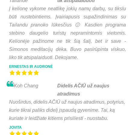
tik atsipalaiduoti
Į kelionę vykome neatlikę jokių namų darbų, su tikslu
būti nustebintiems. Įvairiapusis supažindinimas su
Tailandu pranoko lūkesčius 🙂 Kasdien programa
stebino daugelio turistų nepramintomis vietomis.
Kelionėje pažinome ne tik šią šalį, bet ir save -
Simonos meditacijų dėka. Buvo pasirūpinta viskuo,
liko tik atsipalaiduoti. Dėkojame.
ERNESTAS IR AUDRONĖ
Didelis AČIŪ už naujus
atradimus
Nuoširdus, didelis AČIŪ už naujus atradimus, potyrius,
kurie tikrai paliks didelį įspaudą gyvenime. Tai, ką
kuriate ir leidžiate kitiems prisiliesti - nuostabu.
JOVITA