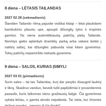
8 diena – LĖTASIS TAILANDAS
2027 02 28 (sekmadienis)
Šiandien Tailando ritmą pajusite visiškai kitaip – lėtai plaukdami
bambukiniu plaustu upe, apsupti džiunglių tylos ir tropinės
gamtos. Tai viena autentiškiausių patirčių pietų Tailande.
Norintys galės aplankyti dramblių parką arba vakare leistis į
naktinį safarį, kai džiunglės pabunda visai kitam gyvenimui.
Tokių patirčių nepamiršite niekada gyvenime.
9 diena – SALOS, KURIAS ĮSIMYLI
2027 03 01 (pirmadienis)
Surin salos – tai tas Tailandas, kurį dar pavyko išsaugoti laukinį
ir tikrą. Skaidrus vanduo, beveik tušti paplūdimiai ir povandeninis
pasaulis, kuris laikomas vienu gražiausių šalyje. Čia gyvenimas
vyksta lėčiau, o gamta atrodo nepaliesta. Tai vieta, kur žmonės
dažnai pasako: „nenoriu iš čia išvykti“.