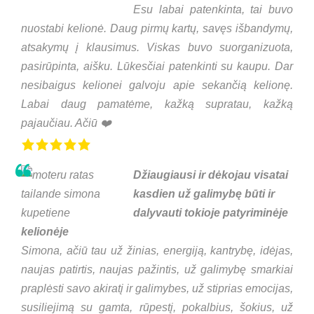
Esu labai patenkinta, tai buvo
nuostabi kelionė. Daug pirmų kartų, savęs išbandymų,
atsakymų į klausimus. Viskas buvo suorganizuota,
pasirūpinta, aišku. Lūkesčiai patenkinti su kaupu. Dar
nesibaigus kelionei galvoju apie sekančią kelionę.
Labai daug pamatėme, kažką supratau, kažką
pajaučiau. Ačiū ❤️
Džiaugiausi ir dėkojau visatai
kasdien už galimybę būti ir
dalyvauti tokioje patyriminėje
kelionėje
Simona, ačiū tau už žinias, energiją, kantrybę, idėjas,
naujas patirtis, naujas pažintis, už galimybę smarkiai
praplėsti savo akiratį ir galimybes, už stiprias emocijas,
susiliejimą su gamta, rūpestį, pokalbius, šokius, už