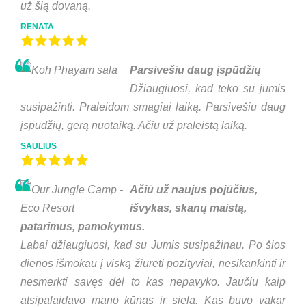
už šią dovaną.
RENATA
Parsivešiu daug įspūdžių
Džiaugiuosi, kad teko su jumis
susipažinti. Praleidom smagiai laiką. Parsivešiu daug
įspūdžių, gerą nuotaiką. Ačiū už praleistą laiką.
SAULIUS
Ačiū už naujus pojūčius,
išvykas, skanų maistą,
patarimus, pamokymus.
Labai džiaugiuosi, kad su Jumis susipažinau. Po šios
dienos išmokau į viską žiūrėti pozityviai, nesikankinti ir
nesmerkti savęs dėl to kas nepavyko. Jaučiu kaip
atsipalaidavo mano kūnas ir siela. Kas buvo vakar