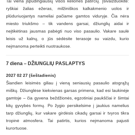
Tai viena įspūdingiausių visos kelionės patirčių. Įsivaizduokite:
ryškiai žalias ežeras, milžiniškos kalkakmenio uolos ir
plūduriuojantys nameliai pačiame gamtos viduryje. Čia nėra
miesto triukšmo – tik vandens garsai, džiunglių aidai ir
neįtikėtinas jausmas pabėgti nuo viso pasaulio. Vakare saulė
leisis už kalnų, o jūs sėdėsite terasoje su vaizdu, kurio
neįmanoma perteikti nuotraukose.
7 diena – DŽIUNGLIŲ PASLAPTYS
2027 02 27 (šeštadienis)
Šiandien leisimės giliau į vieną seniausių pasaulio atogrąžų
miškų. Džiunglėse kiekvienas garsas primena, kad esi laukinėje
gamtoje – čia gyvena beždžionės, egzotiniai paukščiai ir šimtai
kitų gyvybės formų. Po žygio persikelsime į jaukius namelius
tarp džiunglių, kur vakare girdėsis cikadų garsai ir tvyros tikra
tropinė atmosfera. Tai patirtis, kurios neįmanoma pajusti
kurortuose.