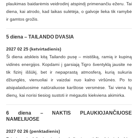
plaukimas baidarėmis veidrodinį atspindį primenančiu ežeru. Tai
diena, kai atrodo, kad laikas sulėtėja, o galvoje lieka tik ramybė
ir gamtos grožis.
5 diena – TAILANDO DVASIA
2027 02 25 (ketvirtadienis)
Ši diena atskleis kitą Tailando pusę – mistišką, ramią ir kupiną
vidinės energijos. Kopdami į garsiają Tigro šventyklą jausite ne
tik fizinį iššūkį, bet ir nepaprastą atmosferą, kurią sukuria
džiunglės, vienuoliai ir vaizdai nuo kalno viršūnės. Po to
atsipalaiduosime natūraliuose karštose versmėse. Tai viena tų
dienų, kai norisi tiesiog sustoti ir mėgautis kiekviena akimirka.
6 diena – NAKTIS PLAUKIOJANČIUOSE
NAMELIUOSE
2027 02 26 (penktadienis)