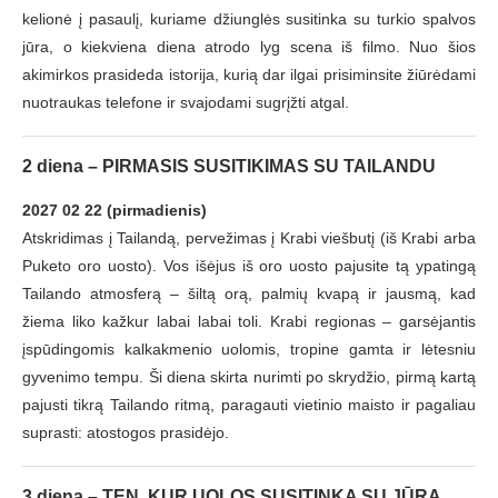
kelionė į pasaulį, kuriame džiunglės susitinka su turkio spalvos
jūra, o kiekviena diena atrodo lyg scena iš filmo. Nuo šios
akimirkos prasideda istorija, kurią dar ilgai prisiminsite žiūrėdami
nuotraukas telefone ir svajodami sugrįžti atgal.
2 diena – PIRMASIS SUSITIKIMAS SU TAILANDU
2027 02 22 (pirmadienis)
Atskridimas į Tailandą, pervežimas į Krabi viešbutį (iš Krabi arba
Puketo oro uosto). Vos išėjus iš oro uosto pajusite tą ypatingą
Tailando atmosferą – šiltą orą, palmių kvapą ir jausmą, kad
žiema liko kažkur labai labai toli. Krabi regionas – garsėjantis
įspūdingomis kalkakmenio uolomis, tropine gamta ir lėtesniu
gyvenimo tempu. Ši diena skirta nurimti po skrydžio, pirmą kartą
pajusti tikrą Tailando ritmą, paragauti vietinio maisto ir pagaliau
suprasti: atostogos prasidėjo.
3 diena – TEN, KUR UOLOS SUSITINKA SU JŪRA