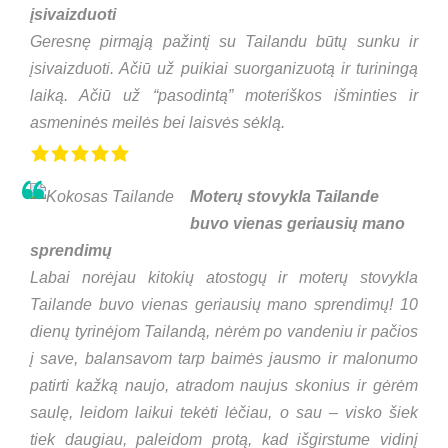
įsivaizduoti
Geresnę pirmąją pažintį su Tailandu būtų sunku ir
įsivaizduoti. Ačiū už puikiai suorganizuotą ir turiningą
laiką. Ačiū už “pasodintą” moteriškos išminties ir
asmeninės meilės bei laisvės sėklą.
Moterų stovykla Tailande
buvo vienas geriausių mano
sprendimų
Labai norėjau kitokių atostogų ir moterų stovykla
Tailande buvo vienas geriausių mano sprendimų! 10
dienų tyrinėjom Tailandą, nėrėm po vandeniu ir pačios
į save, balansavom tarp baimės jausmo ir malonumo
patirti kažką naujo, atradom naujus skonius ir gėrėm
saulę, leidom laikui tekėti lėčiau, o sau – visko šiek
tiek daugiau, paleidom protą, kad išgirstume vidinį