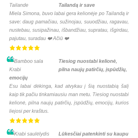
Tailandą ir save
Miela Simona, buvo labai gera kelionėje po Tailandą ir
save: daug pamačiau, sužinojau, suuodžiau, ragavau,
nustebau, susipažinau, išbandžiau, supratau, išgirdau,
pajutau, suradau ❤️ Ačiū ❤️
Tiesiog nuostabi kelionė,
pilna naujų patirčių, įspūdžių,
emocijų
Esu labai dėkinga, kad atvykau į šią nuostabią šalį
kaip tik pačiu tinkamiausiu man metu. Tiesiog nuostabi
kelionė, pilna naujų patirčių, įspūdžių, emocijų, kurios
liejosi per kraštus.
Lūkesčiai patenkinti su kaupu