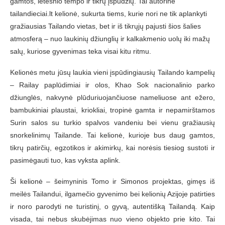
gamtos, lėtesnio tempo ir tikrų įspūdžių. Tai autorinė
tailandieciai.lt kelionė, sukurta tiems, kurie nori ne tik aplankyti
gražiausias Tailando vietas, bet ir iš tikrųjų pajusti šios šalies
atmosferą – nuo laukinių džiunglių ir kalkakmenio uolų iki mažų
salų, kuriose gyvenimas teka visai kitu ritmu.
Kelionės metu jūsų laukia vieni įspūdingiausių Tailando kampelių
– Railay paplūdimiai ir olos, Khao Sok nacionalinio parko
džiunglės, nakvynė plūduriuojančiuose nameliuose ant ežero,
bambukiniai plaustai, kriokliai, tropinė gamta ir nepamirštamos
Surin salos su turkio spalvos vandeniu bei vienu gražiausių
snorkelinimų Tailande. Tai kelionė, kurioje bus daug gamtos,
tikrų patirčių, egzotikos ir akimirkų, kai norėsis tiesiog sustoti ir
pasimėgauti tuo, kas vyksta aplink.
Ši kelionė – šeimyninis Tomo ir Simonos projektas, gimęs iš
meilės Tailandui, ilgamečio gyvenimo bei kelionių Azijoje patirties
ir noro parodyti ne turistinį, o gyvą, autentišką Tailandą. Kaip
visada, tai nebus skubėjimas nuo vieno objekto prie kito. Tai