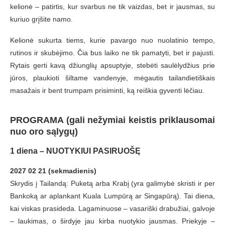
kelionė – patirtis, kur svarbus ne tik vaizdas, bet ir jausmas, su
kuriuo grįšite namo.
Kelionė sukurta tiems, kurie pavargo nuo nuolatinio tempo,
rutinos ir skubėjimo. Čia bus laiko ne tik pamatyti, bet ir pajusti.
Rytais gerti kavą džiunglių apsuptyje, stebėti saulėlydžius prie
jūros, plaukioti šiltame vandenyje, mėgautis tailandietiškais
masažais ir bent trumpam prisiminti, ką reiškia gyventi lėčiau.
PROGRAMA (gali nežymiai keistis priklausomai
nuo oro sąlygų)
1 diena – NUOTYKIUI PASIRUOŠĘ
2027 02 21 (sekmadienis)
Skrydis į Tailandą: Puketą arba Krabį (yra galimybė skristi ir per
Bankoką ar aplankant Kuala Lumpūrą ar Singapūrą). Tai diena,
kai viskas prasideda. Lagaminuose – vasariški drabužiai, galvoje
– laukimas, o širdyje jau kirba nuotykio jausmas. Priekyje –