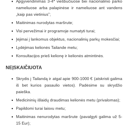
Apgyvendinimas 3-4* viešbučiuose bei nacionalinio parko
nameliuose arba palapinėse ir nameliuose ant vandens
„kaip pas vietinius”;
Maitinimas nurodytas maršrute;
Visi pervežimai ir programoje numatyti turai;
Įėjimai į lankomus objektus, nacionalinių parkų mokesčiai;
Lydėjimas kelionės Tailande metu;
Konsultacijos prieš kelionę ir kelionės atmintinės.
NEĮSKAIČIUOTA
Skrydis į Tailandą ir atgal apie 900-1000 € (atskristi galima
iš bet kurios pasaulio vietos). Padėsime su skrydžio
paieška.
Medicininių išlaidų draudimas kelionės metu (privalomas);
Papildomi turai laisvu metu;
Maitinimas nenurodytas maršrute (pavalgyti galima už 5-
15 Eur);