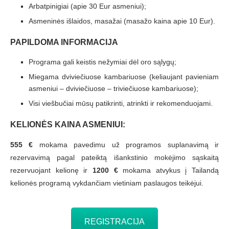
Arbatpinigiai (apie 30 Eur asmeniui);
Asmeninės išlaidos, masažai (masažo kaina apie 10 Eur).
PAPILDOMA INFORMACIJA
Programa gali keistis nežymiai dėl oro sąlygų;
Miegama dviviečiuose kambariuose (keliaujant pavieniam
asmeniui – dviviečiuose – triviečiuose kambariuose);
Visi viešbučiai mūsų patikrinti, atrinkti ir rekomenduojami.
KELIONĖS KAINA ASMENIUI:
555 €
mokama pavedimu už programos suplanavimą ir
rezervavimą pagal pateiktą išankstinio mokėjimo sąskaitą
rezervuojant kelionę ir
1200 €
mokama atvykus į Tailandą
kelionės programą vykdančiam vietiniam paslaugos teikėjui.
REGISTRACIJA