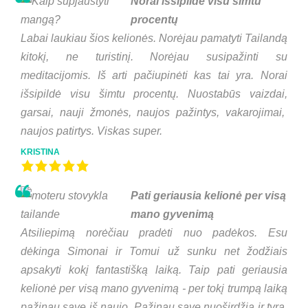
Norai išsipildė visu šimtu
procentų
Labai laukiau šios kelionės. Norėjau pamatyti Tailandą
kitokį, ne turistinį. Norėjau susipažinti su
meditacijomis. Iš arti pačiupinėti kas tai yra. Norai
išsipildė visu šimtu procentų. Nuostabūs vaizdai,
garsai, nauji žmonės, naujos pažintys, vakarojimai,
naujos patirtys. Viskas super.
KRISTINA
Pati geriausia kelionė per visą
mano gyvenimą
Atsiliepimą norėčiau pradėti nuo padėkos. Esu
dėkinga Simonai ir Tomui už sunku net žodžiais
apsakyti kokį fantastišką laiką. Taip pati geriausia
kelionė per visą mano gyvenimą - per tokį trumpą laiką
pažinau save iš naujo. Pažinau save nuoširdžią ir tyrą,