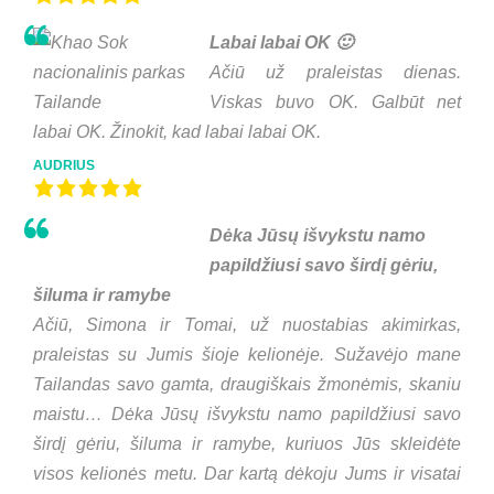
Labai labai OK 🙂
Ačiū už praleistas dienas.
Viskas buvo OK. Galbūt net
labai OK. Žinokit, kad labai labai OK.
AUDRIUS
Dėka Jūsų išvykstu namo
papildžiusi savo širdį gėriu,
šiluma ir ramybe
Ačiū, Simona ir Tomai, už nuostabias akimirkas,
praleistas su Jumis šioje kelionėje. Sužavėjo mane
Tailandas savo gamta, draugiškais žmonėmis, skaniu
maistu… Dėka Jūsų išvykstu namo papildžiusi savo
širdį gėriu, šiluma ir ramybe, kuriuos Jūs skleidėte
visos kelionės metu. Dar kartą dėkoju Jums ir visatai