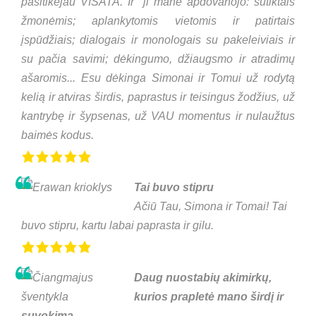
pasitikėjau VISATA. Ir ji mane apdovanojo: sutiktais
žmonėmis; aplankytomis vietomis ir patirtais
įspūdžiais; dialogais ir monologais su pakeleiviais ir
su pačia savimi; dėkingumo, džiaugsmo ir atradimų
ašaromis... Esu dėkinga Simonai ir Tomui už rodytą
kelią ir atviras širdis, paprastus ir teisingus žodžius, už
kantrybę ir šypsenas, už VAU momentus ir nulaužtus
baimės kodus.
Tai buvo stipru
Ačiū Tau, Simona ir Tomai! Tai
buvo stipru, kartu labai paprasta ir gilu.
Daug nuostabių akimirkų,
kurios prapletė mano širdį ir
suvokimą