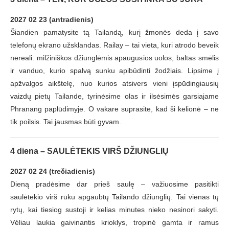
2027 02 23 (antradienis)
Šiandien pamatysite tą Tailandą, kurį žmonės deda į savo
telefonų ekrano užsklandas. Railay – tai vieta, kuri atrodo beveik
nereali: milžiniškos džiunglėmis apaugusios uolos, baltas smėlis
ir vanduo, kurio spalvą sunku apibūdinti žodžiais. Lipsime į
apžvalgos aikštelę, nuo kurios atsivers vieni įspūdingiausių
vaizdų pietų Tailande, tyrinėsime olas ir ilsėsimės garsiajame
Phranang paplūdimyje. O vakare suprasite, kad ši kelionė – ne
tik poilsis. Tai jausmas būti gyvam.
4 diena – SAULĖTEKIS VIRŠ DŽIUNGLIŲ
2027 02 24 (trečiadienis)
Dieną pradėsime dar prieš saulę – važiuosime pasitikti
saulėtekio virš rūku apgaubtų Tailando džiunglių. Tai vienas tų
rytų, kai tiesiog sustoji ir kelias minutes nieko nesinori sakyti.
Vėliau laukia gaivinantis krioklys, tropinė gamta ir ramus