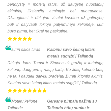
bendrystę ir moterų ratus, už daugybę nuostabių
akimirkų liksiančių atmintyje bei nuotraukose.
Džiaugiausi ir dėkojau visatai kasdien už galimybę
būti ir dalyvauti tokioje patyriminėje kelionėje, kuri
buvo pirma, bet tikrai ne paskutinė.
Kalbinu savo šeimą kitais
metais sugrįžti į Tailandą
Dėkoju Jums Tomai ir Simona už gražią ir turiningą
kelionę, daug pirmų naujų kartų. Be Jūsų kelionė būtų
ne ta. Į daugelį dalykų pradėjau žiūrėti kitomis akimis.
Kalbinu savo šeimą kitais metais sugrįžti į Tailandą.
Geresnę pirmąją pažintį su
Tailandu būtų sunku ir