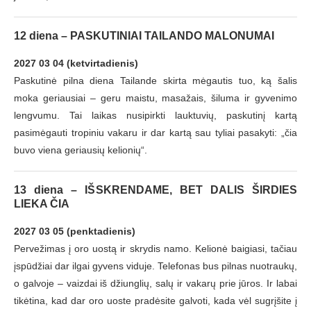
12 diena – PASKUTINIAI TAILANDO MALONUMAI
2027 03 04 (ketvirtadienis)
Paskutinė pilna diena Tailande skirta mėgautis tuo, ką šalis
moka geriausiai – geru maistu, masažais, šiluma ir gyvenimo
lengvumu. Tai laikas nusipirkti lauktuvių, paskutinį kartą
pasimėgauti tropiniu vakaru ir dar kartą sau tyliai pasakyti: „čia
buvo viena geriausių kelionių“.
13 diena – IŠSKRENDAME, BET DALIS ŠIRDIES
LIEKA ČIA
2027 03 05 (penktadienis)
Pervežimas į oro uostą ir skrydis namo. Kelionė baigiasi, tačiau
įspūdžiai dar ilgai gyvens viduje. Telefonas bus pilnas nuotraukų,
o galvoje – vaizdai iš džiunglių, salų ir vakarų prie jūros. Ir labai
tikėtina, kad dar oro uoste pradėsite galvoti, kada vėl sugrįšite į