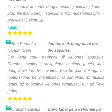
Išsivežiau iš kelionės daug nuostabių akimirkų, kurios
prapletė mano širdį ir suvokimą. P.S. nuostabios ryto
praktikos! Dėkoju 🙏
AUŠRA
Jaučiu, kiek daug davė tos
dvi savaitės
Dar kartą noriu padėkoti už kelionės įspūdžius.
Praėjus savaitei ir susigulėjus mintims, jaučiu, kiek
daug davė tos dvi savaitės. Esu be galo dėkinga už
moteriškumo bei manifestavimo pamokas, už muziką
rytais, už nuostabią kelionės organizaciją ir už Tavo
juoką.
Buvo labai gera kelionėje po