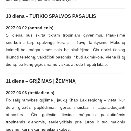
10 diena – TURKIO SPALVOS PASAULIS
2027 03 02 (antradienis)
Ši diena bus skirta tikram tropiniam gyvenimui. Plauksime
snorkelinti tarp spalvingų koralų ir žuvų, lankysime Mokenų
kaimelį bei mėgausimės sala be skubėjimo. Čia norisi tiesiog
išjungti telefoną, vaikščioti basomis ir būti akimirkoje. Viena iš tų
dienų, po kurių grįžus namo viskas atrodo truputį kitaip.
11 diena – GRĮŽIMAS Į ŽEMYNĄ
2027 03 03 (trečiadienis)
Po salų ramybės grįšime į jaukų Khao Lak regioną – vietą, kur
dera gražūs paplūdimiai, geras maistas ir atpalaiduojanti
atmosfera. Čia galėsite tiesiog mėgautis paskutinėmis
tropinėmis dienomis, saulėlydžiais prie jūros ir tuo maloniu
jausmu, kai niekur nereikia skubėti.