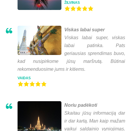
ŽILVINAS
Viskas labai super
Viskas labai super, viskas
labai patinka. Pats
geriausias sprendimas buvo,
kad nusipirkome jūsų maršrutą. Būtinai
rekomenduosime jums ir kitiems.
VAIDAS
Noriu padėkoti
Skaitau jūsų informaciją dar
ir dar kartą. Man kaip mažam
vaikui saldainio vyniojimas.