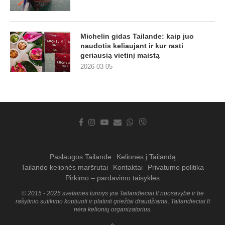
Michelin gidas Tailande: kaip juo
naudotis keliaujant ir kur rasti
geriausią vietinį maistą
2026-03-05
Paslaugos Tailande
Kelionės į Tailandą
Tailando kelionės maršrutai
Kontaktai
Privatumo politika
Pirkimo – pardavimo taisyklės
© 2015 - 2025 svetainės turinys yra Tailandieciai.lt nuosavybė ir be
rašytinio sutikimo kopijuoti ir platinti griežtai draudžiama. Tailandieciai.lt
nėra kelionių organizatorius.