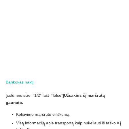
[columns size=”1/2″ last=”false”]
Užsakius šį maršrutą
gaunate:
Keliavimo maršrutu eiliškumą
Visą informaciją apie transportą kaip nukeliauti iš taško A į