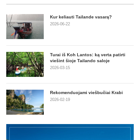
Kur keliauti Tailande vasarą?
2026-06-22
Turai iš Koh Lantos: ką verta patirti
viešint šioje Tailando saloje
2026-03-15
Rekomenduojami viešbučiai Krabi
2026-02-19