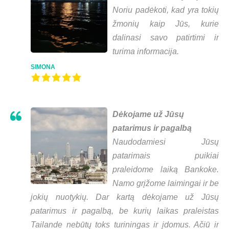
Noriu padėkoti, kad yra tokių
žmonių kaip Jūs, kurie
dalinasi savo patirtimi ir
turima informacija.
SIMONA
Dėkojame už Jūsų
patarimus ir pagalbą
Naudodamiesi Jūsų
patarimais puikiai
praleidome laiką Bankoke.
Namo grįžome laimingai ir be
jokių nuotykių. Dar kartą dėkojame už Jūsų
patarimus ir pagalbą, be kurių laikas praleistas
Tailande nebūtų toks turiningas ir įdomus. Ačiū ir