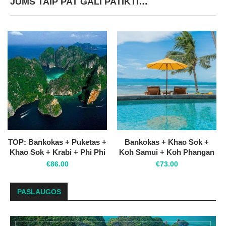
JUMS TAIP PAT GALI PATIKTI…
TOP: Bankokas + Puketas +
Bankokas + Khao Sok +
Khao Sok + Krabi + Phi Phi
Koh Samui + Koh Phangan
€
86.00
€
73.00
PASLAUGOS