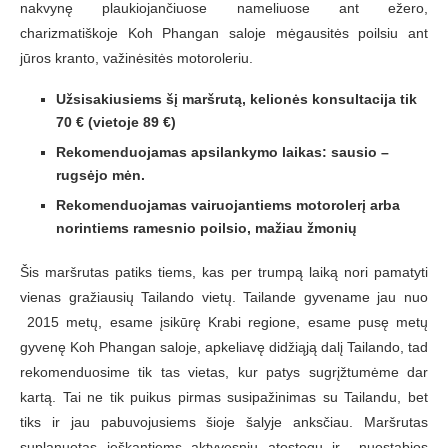
nakvynę plaukiojančiuose nameliuose ant ežero,
charizmatiškoje Koh Phangan saloje mėgausitės poilsiu ant
jūros kranto, važinėsitės motoroleriu.
Užsisakiusiems šį maršrutą, kelionės konsultacija tik
70 € (vietoje 89 €)
Rekomenduojamas apsilankymo laikas: sausio –
rugsėjo mėn.
Rekomenduojamas vairuojantiems motorolerį arba
norintiems ramesnio poilsio, mažiau žmonių
Šis maršrutas patiks tiems, kas per trumpą laiką nori pamatyti
vienas gražiausių Tailando vietų. Tailande gyvename jau nuo
2015 metų, esame įsikūrę Krabi regione, esame pusę metų
gyvenę Koh Phangan saloje, apkeliavę didžiąją dalį Tailando, tad
rekomenduosime tik tas vietas, kur patys sugrįžtumėme dar
kartą. Tai ne tik puikus pirmas susipažinimas su Tailandu, bet
tiks ir jau pabuvojusiems šioje šalyje anksčiau. Maršrutas
suplanuotas ieškantiems aktyvesnių atostogų ir nuostabios