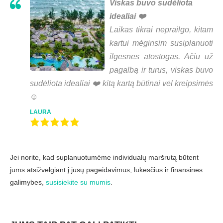
Viskas buvo sudėliota
idealiai ❤️
Laikas tikrai neprailgo, kitam
kartui mėginsim susiplanuoti
ilgesnes atostogas. Ačiū už
pagalbą ir turus, viskas buvo
sudėliota idealiai ❤️ kitą kartą būtinai vėl kreipsimės
☺️
LAURA
Jei norite, kad suplanuotumėme individualų maršrutą būtent
jums atsižvelgiant į jūsų pageidavimus, lūkesčius ir finansines
galimybes,
susisiekite su mumis
.