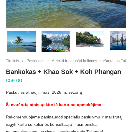
PREVIOUS
NEX
Titulinis
Paslaugos
Atrinkti ir paruošti kelionės maršrutai po Tailan
Bankokas + Khao Sok + Koh Phangan
€
59.00
Paskutinis atnaujinimas: 2026 m. sezoną
Šį maršrutą atsisiųskite iš karto po apmokėjimo.
Rekomenduojame pasinaudoti specialiu pasiūlymu ir maršrutą
įsigyti kartu su kelionės konsultacija – asmeniškai
pakonsultuosime jus visais klausimais apie Tailandą!