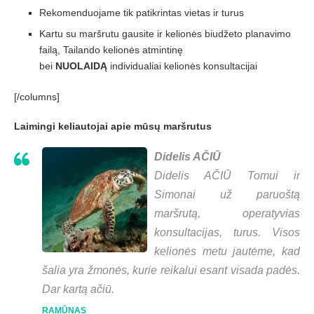
Rekomenduojame tik patikrintas vietas ir turus
Kartu su maršrutu gausite ir kelionės biudžeto planavimo
failą, Tailando kelionės atmintinę
bei
NUOLAIDĄ
individualiai kelionės konsultacijai
[/columns]
Laimingi keliautojai apie mūsų maršrutus
Didelis AČIŪ
Didelis AČIŪ Tomui ir
Simonai už paruoštą
maršrutą, operatyvias
konsultacijas, turus. Visos
kelionės metu jautėme, kad
šalia yra žmonės, kurie reikalui esant visada padės.
Dar kartą ačiū.
RAMŪNAS