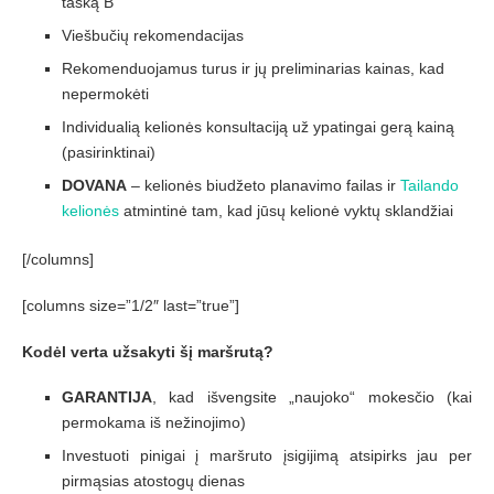
tašką B
Viešbučių rekomendacijas
Rekomenduojamus turus ir jų preliminarias kainas, kad
nepermokėti
Individualią kelionės konsultaciją už ypatingai gerą kainą
(pasirinktinai)
DOVANA
– kelionės biudžeto planavimo failas ir
Tailando
kelionės
atmintinė tam, kad jūsų kelionė vyktų sklandžiai
[/columns]
[columns size=”1/2″ last=”true”]
Kodėl verta užsakyti šį maršrutą?
GARANTIJA
, kad išvengsite „naujoko“ mokesčio (kai
permokama iš nežinojimo)
Investuoti pinigai į maršruto įsigijimą atsipirks jau per
pirmąsias atostogų dienas