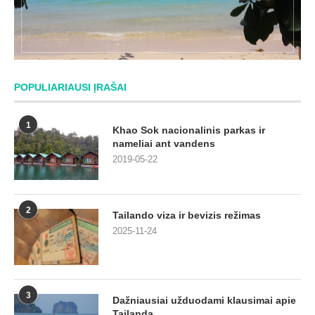
POPULIARIAUSI ĮRAŠAI
1
Khao Sok nacionalinis parkas ir
nameliai ant vandens
2019-05-22
2
Tailando viza ir bevizis režimas
2025-11-24
3
Dažniausiai užduodami klausimai apie
Tailandą