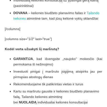
Individualią kelionės konsultaciją už ypatingai gerą kainą
(pasirinktinai)
DOVANA
– kelionės biudžeto planavimo failas ir
Tailando
kelionės
atmintinė tam, kad jūsų kelionė vyktų sklandžiai
[/columns]
[columns size=”1/2″ last=”true”]
Kodėl verta užsakyti šį maršrutą?
GARANTIJA
, kad išvengsite „naujoko“ mokesčio (kai
permokama iš nežinojimo)
Investuoti pinigai į maršruto įsigijimą atsipirks jau per
pirmąsias atostogų dienas
Rekomenduojame tik patikrintas vietas ir turus
Kartu su maršrutu gausite ir kelionės biudžeto planavimo
failą, Tailando kelionės atmintinę
bei
NUOLAIDĄ
individualiai kelionės konsultacijai