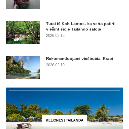
Turai iš Koh Lantos: ką verta patirti
viešint šioje Tailando saloje
2026-03-15
Rekomenduojami viešbučiai Krabi
2026-02-19
KELIONĖS Į TAILANDĄ