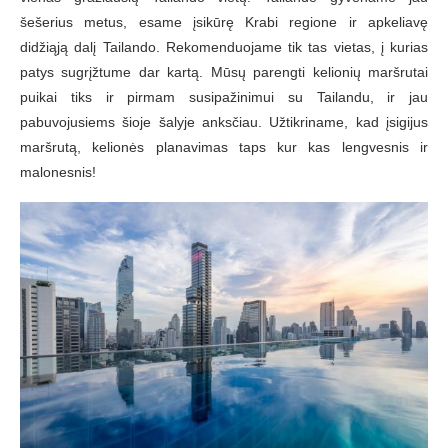
šešerius metus, esame įsikūrę Krabi regione ir apkeliavę
didžiąją dalį Tailando. Rekomenduojame tik tas vietas, į kurias
patys sugrįžtume dar kartą. Mūsų parengti kelionių maršrutai
puikai tiks ir pirmam susipažinimui su Tailandu, ir jau
pabuvojusiems šioje šalyje anksčiau. Užtikriname, kad įsigijus
maršrutą, kelionės planavimas taps kur kas lengvesnis ir
malonesnis!