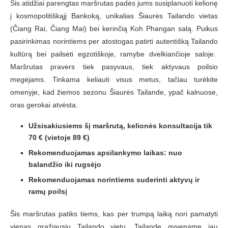
Šis atidžiai parengtas maršrutas padės jums susiplanuoti kelionę
į kosmopolitiškąjį Bankoką, unikalias Šiaurės Tailando vietas
(Čiang Rai, Čiang Mai) bei kerinčią Koh Phangan salą. Puikus
pasirinkimas norintiems per atostogas patirti autentišką Tailando
kultūrą bei pailsėti egzotiškoje, ramybe dvelkiančioje saloje.
Maršrutas pravers tiek pasyvaus, tiek aktyvaus poilsio
megėjams. Tinkama keliauti visus metus, tačiau turėkite
omenyje, kad žiemos sezonu Šiaurės Tailande, ypač kalnuose,
oras gerokai atvėsta.
Užsisakiusiems šį maršrutą, kelionės konsultacija tik
70 € (vietoje 89 €)
Rekomenduojamas apsilankymo laikas: nuo
balandžio iki rugsėjo
Rekomenduojamas norintiems suderinti aktyvų ir
ramų poilsį
Šis maršrutas patiks tiems, kas per trumpą laiką nori pamatyti
vienas gražiausių Tailando vietų. Tailande gyvename jau