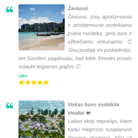
Žaviuosi
Žaviuosi, jūsų aprašymuose
ir pristatymuose perteikiama
puikia nuotaika, gera aura ir
užkrečiamu entuziazmu 🙂
Jūsų puslapį vis paskaitinėju,
bet šiandien pagalvojau, kad tokie žmonės privalo
sulaukti teigiamos grąžos 🙂
LINA
Viskas buvo sudėliota
idealiai ❤️
Laikas tikrai neprailgo, kitam
kartui mėginsim susiplanuoti
ilgesnes atostogas. Ačiū už