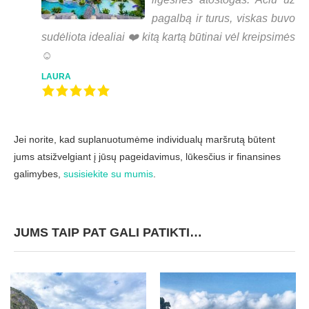
pagalbą ir turus, viskas buvo
sudėliota idealiai ❤️ kitą kartą būtinai vėl kreipsimės
☺️
LAURA
Jei norite, kad suplanuotumėme individualų maršrutą būtent
jums atsižvelgiant į jūsų pageidavimus, lūkesčius ir finansines
galimybes,
susisiekite su mumis
.
JUMS TAIP PAT GALI PATIKTI…