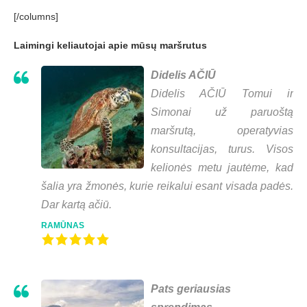
[/columns]
Laimingi keliautojai apie mūsų maršrutus
Didelis AČIŪ
Didelis AČIŪ Tomui ir
Simonai už paruoštą
maršrutą, operatyvias
konsultacijas, turus. Visos
kelionės metu jautėme, kad
šalia yra žmonės, kurie reikalui esant visada padės.
Dar kartą ačiū.
RAMŪNAS
Pats geriausias