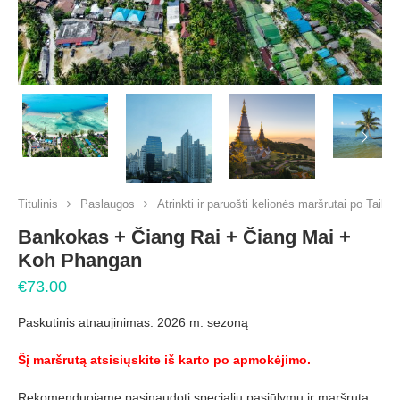
PREVIOUS
NEX
Titulinis
Paslaugos
Atrinkti ir paruošti kelionės maršrutai po Tailan
Bankokas + Čiang Rai + Čiang Mai +
Koh Phangan
€
73.00
Paskutinis atnaujinimas: 2026 m. sezoną
Šį maršrutą atsisiųskite iš karto po apmokėjimo.
Rekomenduojame pasinaudoti specialiu pasiūlymu ir maršrutą