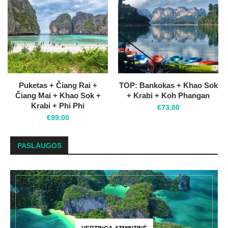
Puketas + Čiang Rai +
TOP: Bankokas + Khao Sok
Čiang Mai + Khao Sok +
+ Krabi + Koh Phangan
Krabi + Phi Phi
€
73.00
€
99.00
PASLAUGOS