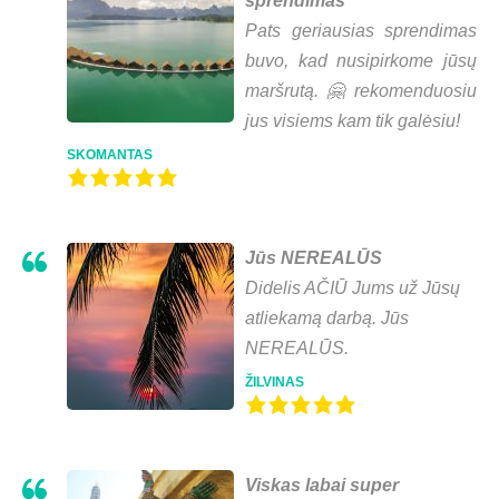
sprendimas
Pats geriausias sprendimas
buvo, kad nusipirkome jūsų
maršrutą. 🤗 rekomenduosiu
jus visiems kam tik galėsiu!
SKOMANTAS
Jūs NEREALŪS
Didelis AČIŪ Jums už Jūsų
atliekamą darbą. Jūs
NEREALŪS.
ŽILVINAS
Viskas labai super