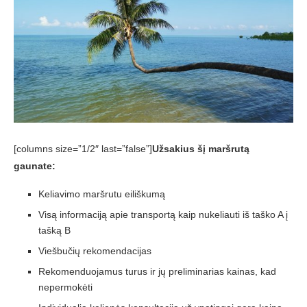
[columns size=”1/2″ last=”false”]
Užsakius šį maršrutą
gaunate:
Keliavimo maršrutu eiliškumą
Visą informaciją apie transportą kaip nukeliauti iš taško A į
tašką B
Viešbučių rekomendacijas
Rekomenduojamus turus ir jų preliminarias kainas, kad
nepermokėti