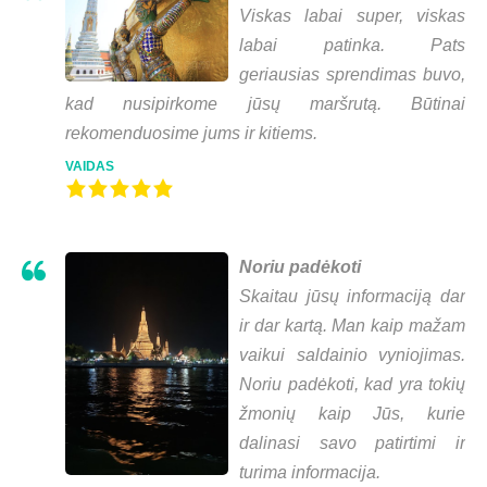
Viskas labai super, viskas
labai patinka. Pats
geriausias sprendimas buvo,
kad nusipirkome jūsų maršrutą. Būtinai
rekomenduosime jums ir kitiems.
VAIDAS
Noriu padėkoti
Skaitau jūsų informaciją dar
ir dar kartą. Man kaip mažam
vaikui saldainio vyniojimas.
Noriu padėkoti, kad yra tokių
žmonių kaip Jūs, kurie
dalinasi savo patirtimi ir
turima informacija.