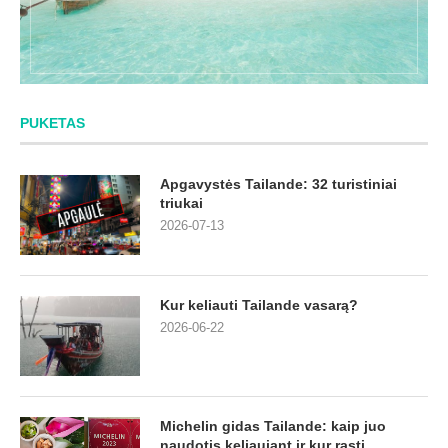
PUKETAS
Apgavystės Tailande: 32 turistiniai
triukai
2026-07-13
Kur keliauti Tailande vasarą?
2026-06-22
Michelin gidas Tailande: kaip juo
naudotis keliaujant ir kur rasti