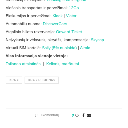
Viešasis transportas ir pervežimai:
12Go
Ekskursijos ir pervežimai:
Klook
|
Viator
Automobilių nuoma:
DiscoverCars
Atgalinio bilieto rezervacija:
Onward Ticket
Neįvykusių ir vėlavusių skrydžių kompensacija:
Skycop
Virtuali SIM kortelė:
Saily (5% nuolaida)
|
Airalo
Visa informacija vienoje vietoje:
Tailando atmintinės
|
Kelionių maršrutai
KRABI
KRABI REGIONAS
0 komentarų
0