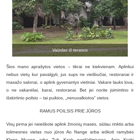
Vaizdas iš terasos
Šios mano aprašytos vietos – tikrai ne kiekvienam. Aplinkui
nebus vietų kur pavalgyti, jus sups ne viešbučiai, restoranai ir
masažo salonai, o aplink gyvenantys vietiniai. Vakare lauks lova,
o ne vakarėliai, barai, restoranai. Bet jei norite įsimintino ir
išskirtinio poilsio – tai puikios, „nenuvalkiotos” vietos.
RAMUS POILSIS PRIE JŪROS
Visų pirma jei neieškote aplink žmonių masės, siūlau rinktis arba
tolimesnes vietas nuo jūros Ao Nange arba ieškoti ramybės
Klong Muang arba Tub Kaek paplūdimiuose. Apie Krabi