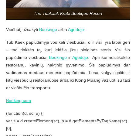
The Tubkaak Krabi Boutique Resort
Viešbutį užsakyti
Bookinge
arba
Agodoje
.
Tub Kaek paplūdimyje vos keli viešbučiai, o ir visi yra labai geri
– tad rinkitės tą, kurį leidžia jūsų piniginės storis. Visi šio
paplūdimio viešbučiai
Bookinge
ir
Agodoje
. Aplinkui nesitikėkite
restoranų, kavinių, naktinio gyvenimo. Šis paplūdimys dar
vadinamas medaus mėnesio paplūdimiu. Tiesa, valgyti galite ir
kitų viešbučių restoranuose arba iki Klong Muang važiuoti su taxi
ar viešbučio transportu.
Booking.com
(function(d, sc, u) {
var s = d.createElement(sc), p = d.getElementsByTagName(sc)
[0];
s.type = ‘text/javascript’;