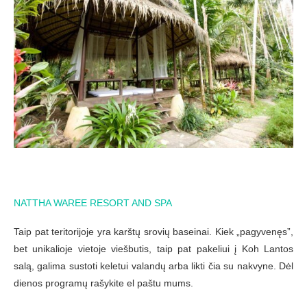
NATTHA WAREE RESORT AND SPA
Taip pat teritorijoje yra karštų srovių baseinai. Kiek „pagyvenęs”,
bet unikalioje vietoje viešbutis, taip pat pakeliui į Koh Lantos
salą, galima sustoti keletui valandų arba likti čia su nakvyne. Dėl
dienos programų rašykite el paštu mums.