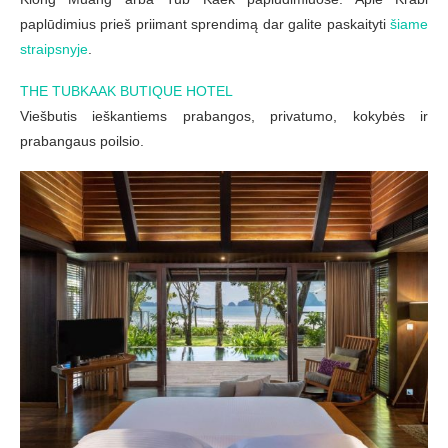
paplūdimius prieš priimant sprendimą dar galite paskaityti
šiame
straipsnyje
.
THE TUBKAAK BUTIQUE HOTEL
Viešbutis ieškantiems prabangos, privatumo, kokybės ir
prabangaus poilsio.