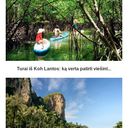
Turai iš Koh Lantos: ką verta patirti viešint...