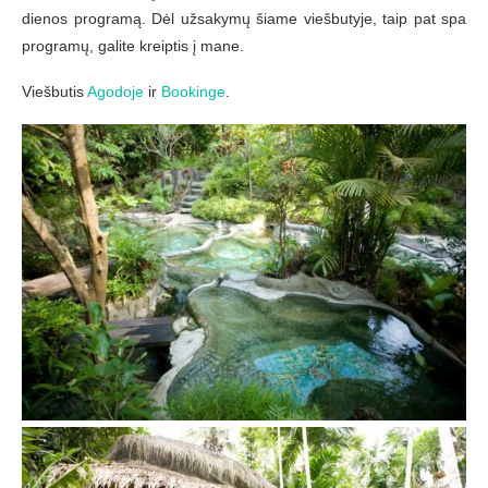
dienos programą. Dėl užsakymų šiame viešbutyje, taip pat spa
programų, galite kreiptis į mane.
Viešbutis
Agodoje
ir
Bookinge
.