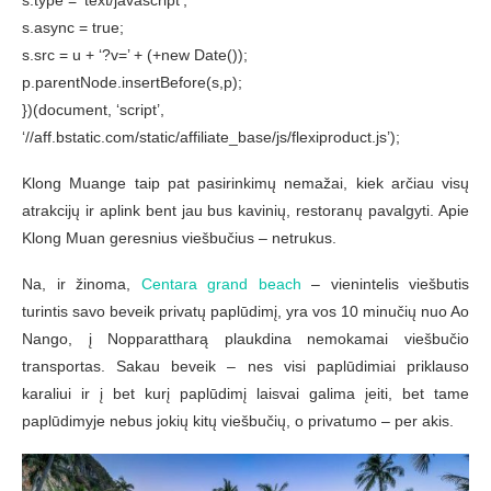
s.async = true;
s.src = u + ‘?v=’ + (+new Date());
p.parentNode.insertBefore(s,p);
})(document, ‘script’,
‘//aff.bstatic.com/static/affiliate_base/js/flexiproduct.js’);
Klong Muange taip pat pasirinkimų nemažai, kiek arčiau visų
atrakcijų ir aplink bent jau bus kavinių, restoranų pavalgyti. Apie
Klong Muan geresnius viešbučius – netrukus.
Na, ir žinoma,
Centara grand beach
– vienintelis viešbutis
turintis savo beveik privatų paplūdimį, yra vos 10 minučių nuo Ao
Nango, į Nopparattharą plaukdina nemokamai viešbučio
transportas. Sakau beveik – nes visi paplūdimiai priklauso
karaliui ir į bet kurį paplūdimį laisvai galima įeiti, bet tame
paplūdimyje nebus jokių kitų viešbučių, o privatumo – per akis.