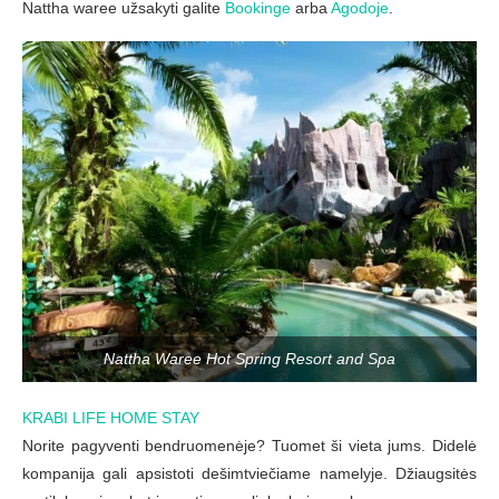
Nattha waree užsakyti galite
Bookinge
arba
Agodoje
.
Nattha Waree Hot Spring Resort and Spa
KRABI LIFE HOME STAY
Norite pagyventi bendruomenėje? Tuomet ši vieta jums. Didelė
kompanija gali apsistoti dešimtviečiame namelyje. Džiaugsitės