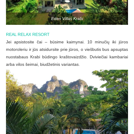
Eden Villas Krabi
REAL RELAX RESORT
Jei apsistosite čai – būsime kaimynai. 10 minučių iki jūros
motoroleriu ir jūs atsidursite prie jūros, o viešbutis bus apsuptas
nuostabaus Krabi būdingo kraštovaizdžio. Dviviečiai kambariai
arba vilos šeimai, biudžetinis variantas.