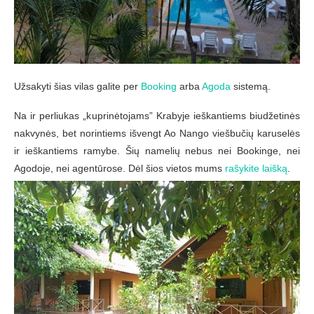
Užsakyti šias vilas galite per
Booking
arba
Agoda
sistemą.
Na ir perliukas „kuprinėtojams” Krabyje ieškantiems biudžetinės
nakvynės, bet norintiems išvengt Ao Nango viešbučių karuselės
ir ieškantiems ramybe. Šių namelių nebus nei Bookinge, nei
Agodoje, nei agentūrose. Dėl šios vietos mums
rašykite laišką
.