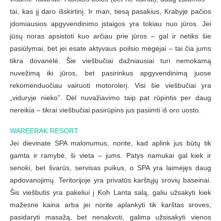
tai, kas jį daro išskirtinį. Ir man, tiesą pasakius, Krabyje pačios
įdomiausios apgyvendinimo įstaigos yra tokiau nuo jūros. Jei
jūsų noras apsistoti kuo arčiau prie jūros – gal ir netiks šie
pasiūlymai, bet jei esate aktyvaus poilsio mėgėjai – tai čia jums
tikra dovanėlė. Šie viešbučiai dažniausiai turi nemokamą
nuvežimą iki jūros, bet pasirinkus apgyvendinimą juose
rekomenduočiau vairuoti motorolerį. Visi šie viešbučiai yra
„viduryje nieko”. Dėl nuvažiavimo taip pat rūpintis per daug
nereikia – tikrai viešbučiai pasirūpins jus pasiimti iš oro uosto.
WAREERAK RESORT
Jei dievinate SPA malonumus, norite, kad aplink jus būtų tik
gamta ir ramybė, ši vieta – jums. Patys namukai gal kiek ir
senoki, bet švarūs, servisas puikus, o SPA yra laimėjęs daug
apdovanojimų. Teritorijoje yra privatūs karštųjų srovių baseinai.
Šis viešbutis yra pakeliui į Koh Lanta salą, galiu užsakyti kiek
mažesne kaina arba jei norite aplankyti tik karštas sroves,
pasidaryti masažą, bet nenakvoti, galima užsisakyti vienos