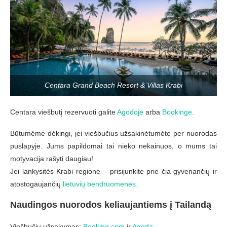
Centara Grand Beach Resort & Villas Krabi
Centara viešbutį rezervuoti galite
Agodoje
arba
Bookinge
.
Būtumėme dėkingi, jei viešbučius užsakinėtumėte per nuorodas
puslapyje. Jums papildomai tai nieko nekainuos, o mums tai
motyvacija rašyti daugiau!
Jei lankysitės Krabi regione – prisijunkite prie čia gyvenančių ir
atostogaujančių
lietuvių bendruomenės.
Naudingos nuorodos keliaujantiems į Tailandą
Viešbučių užsakymas:
Booking.com
ir
Agoda