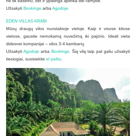
ne tik baseinu, bet ir ypatinga aplinka bei ramybe.
Užsakyti
Bookinge
arba
Agodoje
.
EDEN VILLAS KRABI
Mūsų draugų vilos nuostabioje vietoje. Kaip ir visose kitose
vietose, gausite nemokamą nuvežimą iki pajūrio. Ideali vieta
didesnei kompanijai – vilos 3-4 kambarių.
Užsakyti
Agodoje
arba
Bookinge
. Šią vilą taip pat galiu užsakyti
tiesiogiai, susisiekite
el paštu
.