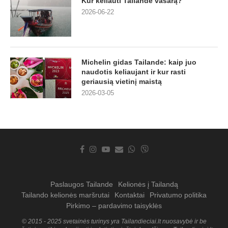
Kur keliauti Tailande vasarą?
2026-06-22
Michelin gidas Tailande: kaip juo
naudotis keliaujant ir kur rasti
geriausią vietinį maistą
2026-03-05
Paslaugos Tailande
Kelionės į Tailandą
Tailando kelionės maršrutai
Kontaktai
Privatumo politika
Pirkimo – pardavimo taisyklės
© 2015 - 2025 svetainės turinys yra Tailandieciai.lt nuosavybė ir be