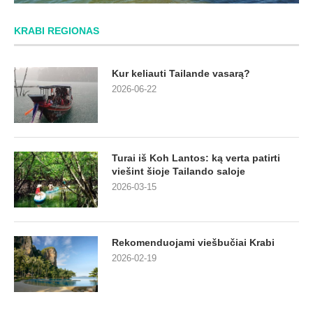
KRABI REGIONAS
Kur keliauti Tailande vasarą?
2026-06-22
Turai iš Koh Lantos: ką verta patirti
viešint šioje Tailando saloje
2026-03-15
Rekomenduojami viešbučiai Krabi
2026-02-19