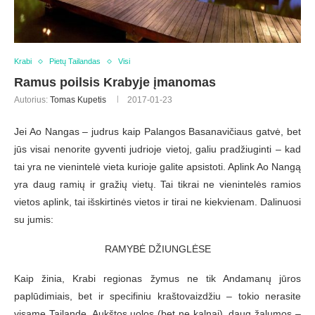
Krabi
Pietų Tailandas
Visi
Ramus poilsis Krabyje įmanomas
Autorius:
Tomas Kupetis
2017-01-23
Jei Ao Nangas – judrus kaip Palangos Basanavičiaus gatvė, bet
jūs visai nenorite gyventi judrioje vietoj, galiu pradžiuginti – kad
tai yra ne vienintelė vieta kurioje galite apsistoti. Aplink Ao Nangą
yra daug ramių ir gražių vietų. Tai tikrai ne vienintelės ramios
vietos aplink, tai išskirtinės vietos ir tirai ne kiekvienam. Dalinuosi
su jumis:
RAMYBĖ DŽIUNGLĖSE
Kaip žinia, Krabi regionas žymus ne tik Andamanų jūros
paplūdimiais, bet ir specifiniu kraštovaizdžiu – tokio nerasite
visame Tailande. Aukštos uolos (bet ne kalnai), daug žalumos –