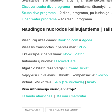
Svarstantiems ar išbandyti nardymą, ar iškart laikytis nar
Discover scuba dive programa
– norintiems išbandyti na
Scuba dive programa
– 2 dienų programa, po kurios gausi
Open water programa
– 4/3 dienų programa.
Naudingos nuorodos keliaujantiems į Tail
Viešbučių užsakymas:
Booking.com
ir
Agoda
Viešasis transportas ir pervežimai:
12Go
Ekskursijos ir pervežimai:
Klook
|
Viator
Automobilių nuoma:
DiscoverCars
Atgalinio bilieto rezervacija:
Onward Ticket
Neįvykusių ir vėlavusių skrydžių kompensacija:
Skycop
Virtuali SIM kortelė:
Saily (5% nuolaida)
|
Airalo
Visa informacija vienoje vietoje:
Tailando atmintinės
|
Kelionių maršrutai
NARDYMAS
NARDYMAS TAILANDE