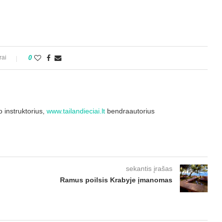
rai
0
 instruktorius,
www.tailandieciai.lt
bendraautorius
sekantis įrašas
Ramus poilsis Krabyje įmanomas