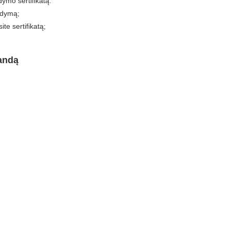
dymo sertifikatą:
rdymą;
te sertifikatą;
andą