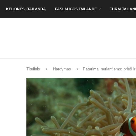
KELIONĖS Į TAILANDĄ
PASLAUGOS TAILANDE
TURAI TAILAN
Titulinis
Nardymas
Patarimai neriantiems: prieš ir