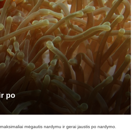
ir po
 maksimaliai mėgautis nardymu ir gerai jaustis po nardymo.