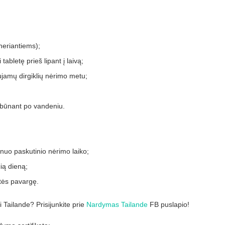
neriantiems);
tabletę prieš lipant į laivą;
aujamų dirgiklių nėrimo metu;
 būnant po vandeniu.
 nuo paskutinio nėrimo laiko;
ią dieną;
tės pavargę.
 Tailande? Prisijunkite prie
Nardymas Tailande
FB puslapio!