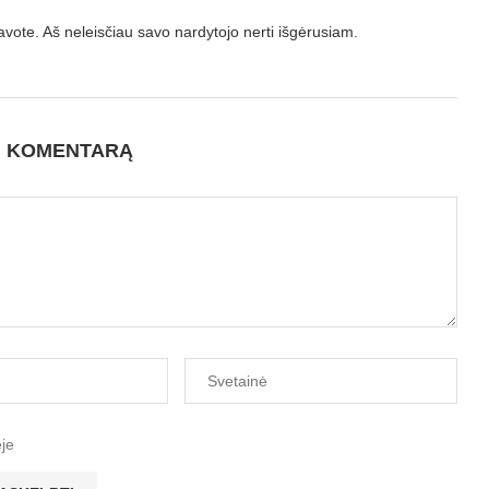
ikavote. Aš neleisčiau savo nardytojo nerti išgėrusiam.
I KOMENTARĄ
ėje