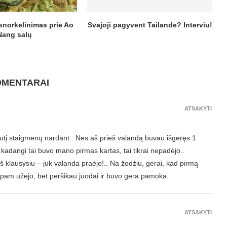
snorkelinimas prie Ao
Svajoji pagyvent Tailande? Interviu!
Nang salų
OMENTARAI
ATSAKYTI
utį staigmenų nardant.. Nes aš prieš valandą buvau išgėręs 1
t kadangi tai buvo mano pirmas kartas, tai tikrai nepadėjo..
 aš klausysiu – juk valanda praėjo!.. Na žodžiu, gerai, kad pirmą
umpam užėjo, bet peršikau juodai ir buvo gera pamoka.
ATSAKYTI