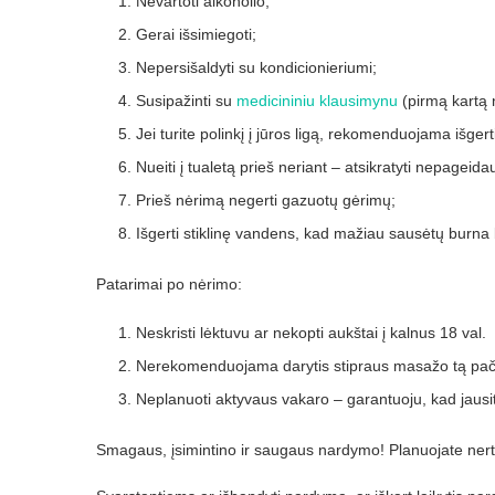
Nevartoti alkoholio;
Gerai išsimiegoti;
Nepersišaldyti su kondicionieriumi;
Susipažinti su
medicininiu klausimynu
(pirmą kartą 
Jei turite polinkį į jūros ligą, rekomenduojama išgerti 
Nueiti į tualetą prieš neriant – atsikratyti nepageid
Prieš nėrimą negerti gazuotų gėrimų;
Išgerti stiklinę vandens, kad mažiau sausėtų burna
Patarimai po nėrimo:
Neskristi lėktuvu ar nekopti aukštai į kalnus 18 val.
Nerekomenduojama darytis stipraus masažo tą pač
Neplanuoti aktyvaus vakaro – garantuoju, kad jausi
Smagaus, įsimintino ir saugaus nardymo! Planuojate nerti