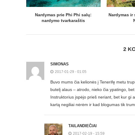
Nardymas prie Phi Phi salų:
Nardymas ir 
nardymo tvarkaraštis
2 K
SIMONAS
2017-01-29 - 01:05
Buvo mums čia kelionės į Tenerifę metu trup
butelį alaus – atrodo, nieko čia ypatingo, be
Instruktorius įspėjo prieš neriant, bet kur gi
kartą negiliai nėrėm ir kad blogumas tik tr
TAILANDIEČIAI
2017-02-19 - 15:59