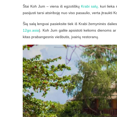
Štai Koh Jum – viena iš egzotiškų
Krabi salų,
kuri lieka 
pasijusti tarsi atsiriboję nuo viso pasaulio, verta įtraukti
Šią salą lengvai pasieksite tiek iš Krabi žemyninės dalies
12go.asia
). Koh Jum galite apsistoti kelioms dienoms ar
kitas prabangesnis viešbutis, įvairių restoranų.