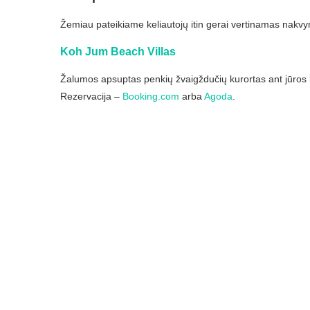
Žemiau pateikiame keliautojų itin gerai vertinamas nakvyn
Koh Jum Beach Villas
Žalumos apsuptas penkių žvaigždučių kurortas ant jūros kra
Rezervacija –
Booking.com
arba
Agoda
.