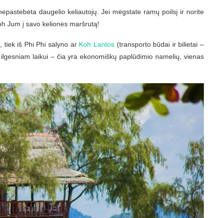
nepastebėta daugelio keliautojų. Jei mėgstate ramų poilsį ir norite
 Koh Jum į savo kelionės maršrutą!
, tiek iš Phi Phi salyno ar
Koh Lantos
(transporto būdai ir bilietai –
 ilgesniam laikui – čia yra ekonomiškų paplūdimio namelių, vienas