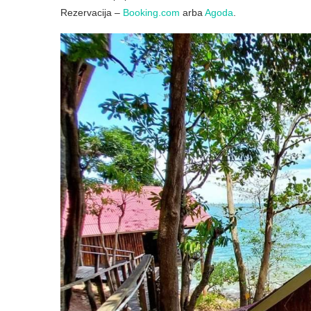
Rezervacija –
Booking.com
arba
Agoda
.