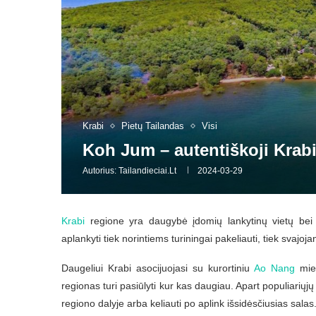
Krabi
Pietų Tailandas
Visi
Koh Jum – autentiškoji Krabi
Autorius:
Tailandieciai.lt
2024-03-29
Krabi
regione yra daugybė įdomių lankytinų vietų bei
aplankyti tiek norintiems turiningai pakeliauti, tiek svajo
Daugeliui Krabi asocijuojasi su kurortiniu
Ao Nang
mies
regionas turi pasiūlyti kur kas daugiau. Apart populiariųjų 
regiono dalyje arba keliauti po aplink išsidėsčiusias salas