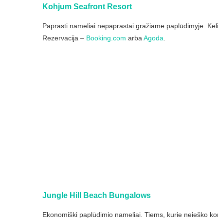
Kohjum Seafront Resort
Paprasti nameliai nepaprastai gražiame paplūdimyje. Kelia
Rezervacija –
Booking.com
arba
Agoda
.
Jungle Hill Beach Bungalows
Ekonomiški paplūdimio nameliai. Tiems, kurie neieško komf