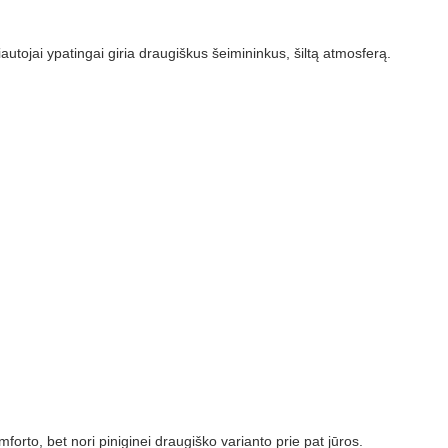
utojai ypatingai giria draugiškus šeimininkus, šiltą atmosferą.
orto, bet nori piniginei draugiško varianto prie pat jūros.