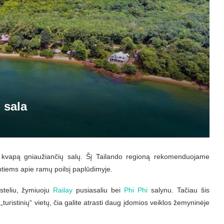
 sala
 kvapą gniaužiančių salų. Šį Tailando regioną rekomenduojame
jantiems apie ramų poilsį paplūdimyje.
teliu, žymiuoju
Railay
pusiasaliu bei
Phi Phi
salynu. Tačiau šis
„turistinių“ vietų, čia galite atrasti daug įdomios veiklos žemyninėje
.