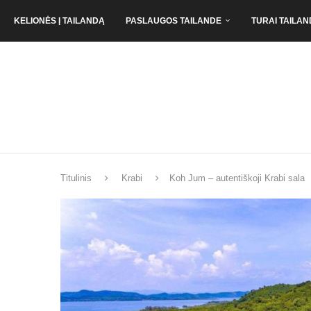
KELIONĖS Į TAILANDĄ
PASLAUGOS TAILANDE
TURAI TAILAN
Titulinis
Krabi
Koh Jum – autentiškoji Krabi sala