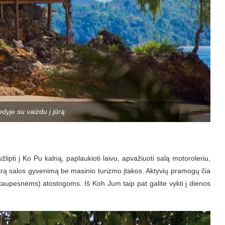
yje su vaizdu į jūrą
žlipti į Ko Pu kalną, paplaukioti laivu, apvažiuoti salą motoroleriu,
tikrą salos gyvenimą be masinio turizmo įtakos. Aktyvių pramogų čia
ir taupesnėms) atostogoms. Iš Koh Jum taip pat galite vykti į dienos