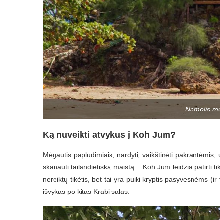
Namelis med
Ką nuveikti atvykus į Koh Jum?
Mėgautis paplūdimiais, nardyti, vaikštinėti pakrantėmis, u
skanauti tailandietišką maistą… Koh Jum leidžia patirti 
nereiktų tikėtis, bet tai yra puiki kryptis pasyvesnėms (
išvykas po kitas Krabi salas.