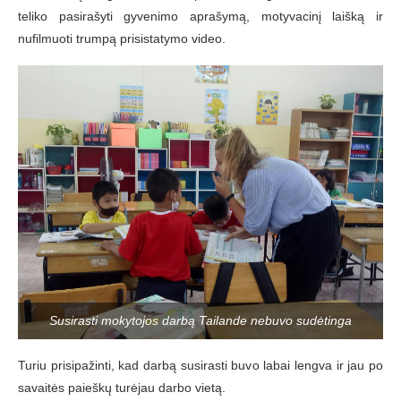
teliko pasirašyti gyvenimo aprašymą, motyvacinį laišką ir
nufilmuoti trumpą prisistatymo video.
Susirasti mokytojos darbą Tailande nebuvo sudėtinga
Turiu prisipažinti, kad darbą susirasti buvo labai lengva ir jau po
savaitės paieškų turėjau darbo vietą.