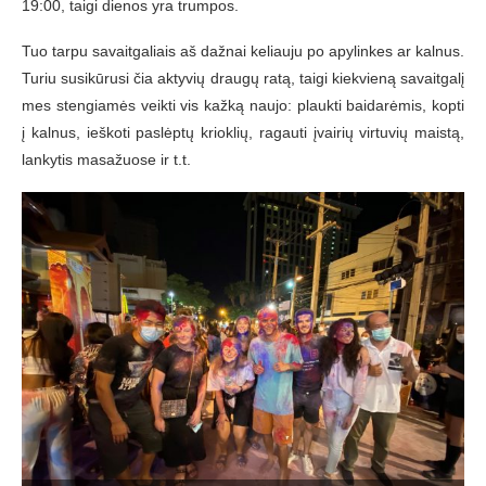
19:00, taigi dienos yra trumpos.
Tuo tarpu savaitgaliais aš dažnai keliauju po apylinkes ar kalnus.
Turiu susikūrusi čia aktyvių draugų ratą, taigi kiekvieną savaitgalį
mes stengiamės veikti vis kažką naujo: plaukti baidarėmis, kopti
į kalnus, ieškoti paslėptų krioklių, ragauti įvairių virtuvių maistą,
lankytis masažuose ir t.t.