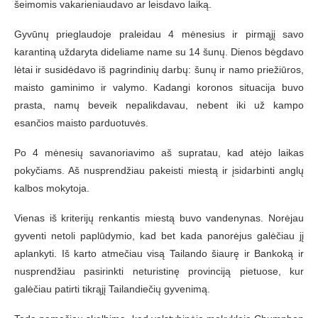
šeimomis vakarieniaudavo ar leisdavo laiką.
Gyvūnų prieglaudoje praleidau 4 mėnesius ir pirmąjį savo
karantiną uždaryta dideliame name su 14 šunų. Dienos bėgdavo
lėtai ir susidėdavo iš pagrindinių darbų: šunų ir namo priežiūros,
maisto gaminimo ir valymo. Kadangi koronos situacija buvo
prasta, namų beveik nepalikdavau, nebent iki už kampo
esančios maisto parduotuvės.
Po 4 mėnesių savanoriavimo aš supratau, kad atėjo laikas
pokyčiams. Aš nusprendžiau pakeisti miestą ir įsidarbinti anglų
kalbos mokytoja.
Vienas iš kriterijų renkantis miestą buvo vandenynas. Norėjau
gyventi netoli paplūdymio, kad bet kada panorėjus galėčiau jį
aplankyti. Iš karto atmečiau visą Tailando šiaurę ir Bankoką ir
nusprendžiau pasirinkti neturistinę provinciją pietuose, kur
galėčiau patirti tikrąjį Tailandiečių gyvenimą.