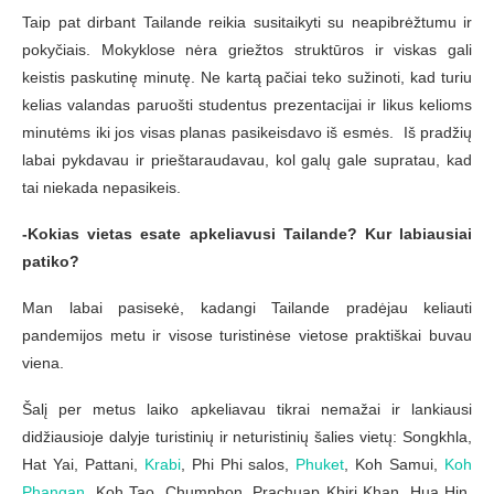
Taip pat dirbant Tailande reikia susitaikyti su neapibrėžtumu ir
pokyčiais. Mokyklose nėra griežtos struktūros ir viskas gali
keistis paskutinę minutę. Ne kartą pačiai teko sužinoti, kad turiu
kelias valandas paruošti studentus prezentacijai ir likus kelioms
minutėms iki jos visas planas pasikeisdavo iš esmės. Iš pradžių
labai pykdavau ir prieštaraudavau, kol galų gale supratau, kad
tai niekada nepasikeis.
-Kokias vietas esate apkeliavusi Tailande? Kur labiausiai
patiko?
Man labai pasisekė, kadangi Tailande pradėjau keliauti
pandemijos metu ir visose turistinėse vietose praktiškai buvau
viena.
Šalį per metus laiko apkeliavau tikrai nemažai ir lankiausi
didžiausioje dalyje turistinių ir neturistinių šalies vietų: Songkhla,
Hat Yai, Pattani,
Krabi
, Phi Phi salos,
Phuket
, Koh Samui,
Koh
Phangan
, Koh Tao, Chumphon, Prachuap Khiri Khan, Hua Hin,