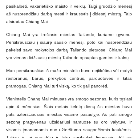
pasikalbėti, vakarietiško maisto ir veiklų. Taigi gruodžio mėnesį
aš nusprendžiau darbą mesti ir kraustytis į didesnį miestą. Taip
atsiradau Chiang Mai.
Chiang Mai yra trečiasis miestas Tailande, kuriame gyvenu.
Persikrausčiau į šiaurę sausio mėnesį, poto kai nusprendžiau
pakeisti savo mokytojos darbą Tailando pietuose. Chiang Mai
yra vienas didžiausių miestų Tailande apsuptas gamtos ir kalnų.
Man persikrausčius iš mažo miestelio buvo neįtikėtina vėl matyti
restoranus, barus, prekybos centrus, parduotuves ir kitas
pramogas. Chiang Mai turi viską, ko tik gali panorėti.
Vienintelis Chang Mai minusas yra smogo sezonas, kuris tęsiasi
apie 4 mėnesius. Šiais metais keletą dienų šis miestas buvo
pats užterščiausias miestas visame pasaulyje. Aš pati smogo
sezoną pragyvenau užsidariusi namuose su oro valytuvu ir
visomis įmanomomis nuo užterštumo saugančiomis kaukėmis.
Tačiau ir tai nepadėjo ir teko apsilankyti ligoninėje dėl vis