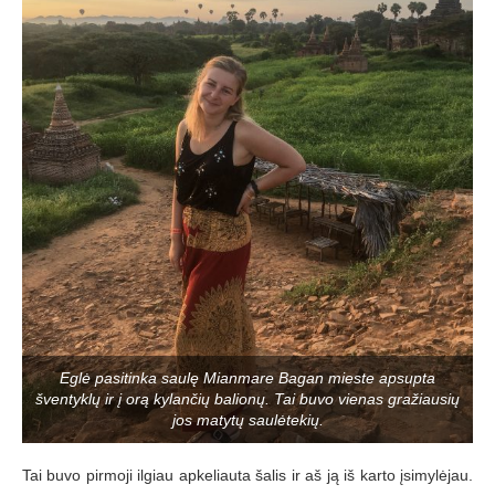
Eglė pasitinka saulę Mianmare Bagan mieste apsupta
šventyklų ir į orą kylančių balionų. Tai buvo vienas gražiausių
jos matytų saulėtekių.
Tai buvo pirmoji ilgiau apkeliauta šalis ir aš ją iš karto įsimylėjau.