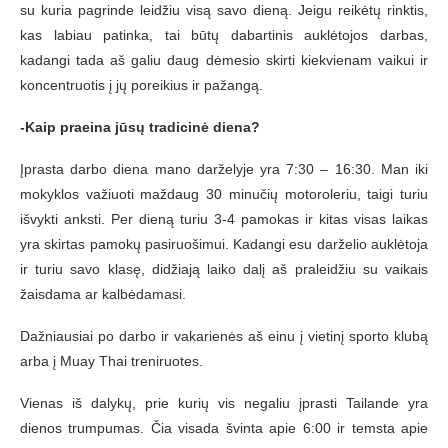
su kuria pagrinde leidžiu visą savo dieną. Jeigu reikėtų rinktis,
kas labiau patinka, tai būtų dabartinis auklėtojos darbas,
kadangi tada aš galiu daug dėmesio skirti kiekvienam vaikui ir
koncentruotis į jų poreikius ir pažangą.
-Kaip praeina jūsų
tradicin
ė diena?
Įprasta darbo diena mano darželyje yra 7:30 – 16:30. Man iki
mokyklos važiuoti maždaug 30 minučių motoroleriu, taigi turiu
išvykti anksti. Per dieną turiu 3-4 pamokas ir kitas visas laikas
yra skirtas pamokų pasiruošimui. Kadangi esu darželio auklėtoja
ir turiu savo klasę, didžiają laiko dalį aš praleidžiu su vaikais
žaisdama ar kalbėdamasi.
Dažniausiai po darbo ir vakarienės aš einu į vietinį sporto klubą
arba į Muay Thai treniruotes.
Vienas iš dalykų, prie kurių vis negaliu įprasti Tailande yra
dienos trumpumas. Čia visada švinta apie 6:00 ir temsta apie