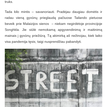
truks.
Tada kilo mintis – savanoriauti. Pradėjau daugiau domėtis ir
radau vieną gyvūnų prieglaudą pačiuose Tailando pietuose
beveik prie Malaizijos sienos – niekam negirdėtoje provincijoje
Songhkla. Jie siūlė nemokamą apgyvendinimą ir maitinimą
mainais į gyvūnų priežiūrą. Tą akimirką aš nežinojau, kiek laiko
visa pandemija tęsis, taigi nusprendžiau pabandyti.