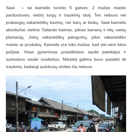
Sawi – tai kaimelis turintis 5 gatves, 2 mažas maisto
parduotuves, vietinį turgų ir traukinių stotį. Ten nebuvo nei
prabangių vakarietiškų kavinių, nei barų ar klubų. Sawi kaimelis
absoliučiai vietinis Tailando kaimas, pilnas bananų ir kitų vaisių
plantacijų. Jokių vakarietiškų patogumų, jokio vakarietiško
maisto ar produktų. Kaimelis yra toks mažas, kad visi vieni kitus
pažįsta. Visas gyvenimas prasidėdavo saulei patekėjus ir
sustodavo saulei nusileidus. Miestelį galima buvo pasiekti tik
traukiniu, kadangi autobusų stoties čia nebuvo.