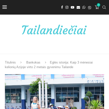
0
Titulinis
Bankokas
Eglės istorija: Kaip 3 mėnesiai
kelionių Azijoje virto 2 metais gyvenimu Tailande