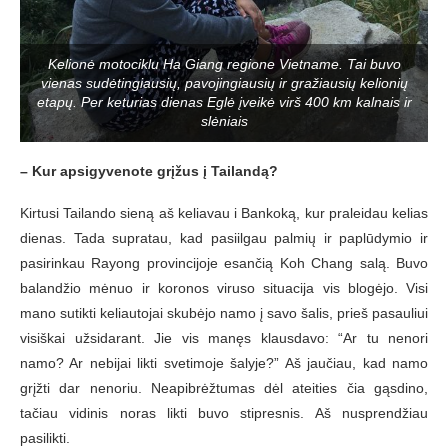
Kelionė motociklu Ha Giang regione Vietname. Tai buvo
vienas sudėtingiausių, pavojingiausių ir gražiausių kelionių
etapų. Per keturias dienas Eglė įveikė virš 400 km kalnais ir
slėniais
– Kur apsigyvenote grįžus į Tailandą
?
Kirtusi Tailando sieną aš keliavau i Bankoką, kur praleidau kelias
dienas. Tada supratau, kad pasiilgau palmių ir paplūdymio ir
pasirinkau Rayong provincijoje esančią Koh Chang salą. Buvo
balandžio mėnuo ir koronos viruso situacija vis blogėjo. Visi
mano sutikti keliautojai skubėjo namo į savo šalis, prieš pasauliui
visiškai užsidarant. Jie vis manęs klausdavo: “Ar tu nenori
namo? Ar nebijai likti svetimoje šalyje?” Aš jaučiau, kad namo
grįžti dar nenoriu. Neapibrėžtumas dėl ateities čia gąsdino,
tačiau vidinis noras likti buvo stipresnis. Aš nusprendžiau
pasilikti.