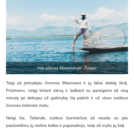
Inle ežeras Mianmaryje. Žvejas
Taigi aš įsimylėjau žmones Mianmare ir jų labai didelę širdį.
Prisimenu, netgi kirtant sieną ir kalbant su pareigūne aš visą
minutę jai dėkojau už galimybę čia pabūti ir už visus sutiktus
žmones kelionės metu.
Netgi čia, Tailande, sutikus burmiečius aš visada su jais
pasisveikinu jų vietine kalba ir papasakoju, kaip aš myliu jų šalį.