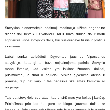
Stovyklos dienotvarkėje sėdimoji meditacija užimė pagrindinę
dienos dalį beveik 10 valandų. Tai ir buvo sunkiausia ir kartu
stipriausia visos stovyklos dalis, kur susidurdavo fizinis ir protinis
skausmas.
Labai sunku apibūdinti išgyventus jausmus Vipassanos
stovykloje, kadangi tai buvo neįkainojama patirtis. Stovykla
mane išmokė, kad viskas yra laikina: žmonės, daiktai,
prisiminimai, jausmai ir pojūčiai. Viskas gyvenime ateina ir
praeina, taip pat kaip ir tas begalinis skausmas keliuose ar
nugaroje.
Taip pat stovykloje supratau, kad prisirišimas yra kelias į kančią.
Prisirišimas prie bet ko: gero ar blogo, jausmo, daikto ar
žmogaus. Jeigu mes prisirišame prie laimės jausmo ir jo visada