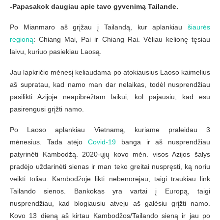
-Papasakok daugiau apie tavo gyvenimą Tailande.
Po Mianmaro aš grįžau į Tailandą, kur aplankiau
šiaurės
regioną
: Chiang Mai, Pai ir Chiang Rai. Vėliau kelionę tęsiau
laivu, kuriuo pasiekiau Laosą.
Jau lapkričio mėnesį keliaudama po atokiausius Laoso kaimelius
aš supratau, kad namo man dar nelaikas, todėl nusprendžiau
pasilikti Azijoje neapibrėžtam laikui, kol pajausiu, kad esu
pasirengusi grįžti namo.
Po Laoso aplankiau Vietnamą, kuriame praleidau 3
mėnesius. Tada atėjo
Covid-19
banga ir aš nusprendžiau
patyrinėti Kambodžą. 2020-ųjų kovo mėn. visos Azijos šalys
pradėjo uždarinėti sienas ir man teko greitai nuspręsti, ką noriu
veikti toliau. Kambodžoje likti nebenorėjau, taigi traukiau link
Tailando sienos. Bankokas yra vartai į Europą, taigi
nusprendžiau, kad blogiausiu atveju aš galėsiu grįžti namo.
Kovo 13 dieną aš kirtau Kambodžos/Tailando sieną ir jau po