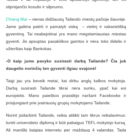
stiprėjančio kosulio ir silpnumo.
Chiang Mai
– vienas didžiausių Tailando miestų pačioje šiaurėje.
Jame galima patirti ir pamatyti viską – vietinį ir vakarietišką
gyvenimą. Tai neabejotinai yra mano mėgstamiausias miestas
gyventi. Jis apsuptas pasakiškos gamtos ir nėra toks didelis ir
užterštas kaip Bankokas.
-O kaip jums pavyko susirasti darbą Tailande? Čia juk
daugelio norinčių ten gyventi ilgiau svajonė!
Taigi jau yra beveik metai, kai dirbu anglų kalbos mokytoja.
Darbą susirasti Tailande tikrai nėra sunku, ypač kai esi
europietis. Mano paieškos prasidėjo naršant Facebooke ir
prisijungiant prie įvairiausių grupių mokytojams Tailande.
Norint įsidarbinti Tailande, reikia atitikti tam tikrus reikalavimus:
turėti universiteto diplomą ir būti pabaigus TEFL mokytojo kursą.
Aš maniškį baigiau internetu per maždaug 4 valandas. Tada