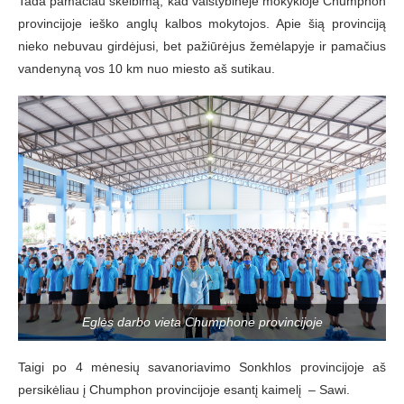
Tada pamačiau skelbimą, kad valstybinėje mokykloje Chumphon
provincijoje ieško anglų kalbos mokytojos. Apie šią provinciją
nieko nebuvau girdėjusi, bet pažiūrėjus žemėlapyje ir pamačius
vandenyną vos 10 km nuo miesto aš sutikau.
Eglės darbo vieta Chumphone provincijoje
Taigi po 4 mėnesių savanoriavimo Sonkhlos provincijoje aš
persikėliau į Chumphon provincijoje esantį kaimelį – Sawi.