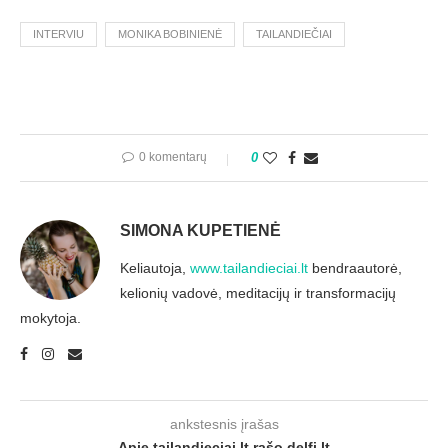
INTERVIU
MONIKA BOBINIENĖ
TAILANDIEČIAI
0 komentarų
0
SIMONA KUPETIENĖ
Keliautoja,
www.tailandieciai.lt
bendraautorė,
kelionių vadovė, meditacijų ir transformacijų
mokytoja.
ankstesnis įrašas
Apie tailandieciai.lt rašo delfi.lt