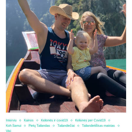
Interviu
Kainos
Kelionės ir covid19
Kelionės per Covid19
Koh Samui
Pietų Tailandas
Tailandiečiai
Tailandietiškas maistas
Visi