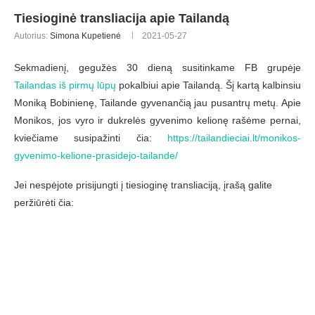
Tiesioginė transliacija apie Tailandą
Autorius:
Simona Kupetienė
2021-05-27
Sekmadienį, gegužės 30 dieną susitinkame FB grupėje
Tailandas iš pirmų lūpų
pokalbiui apie Tailandą. Šį kartą kalbinsiu
Moniką Bobinienę, Tailande gyvenančią jau pusantrų metų. Apie
Monikos, jos vyro ir dukrelės gyvenimo kelionę rašėme pernai,
kviečiame susipažinti čia:
https://tailandieciai.lt/monikos-
gyvenimo-kelione-prasidejo-tailande/
Jei nespėjote prisijungti į tiesioginę transliaciją, įrašą galite
peržiūrėti čia: