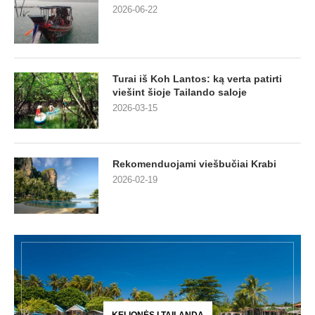
2026-06-22
Turai iš Koh Lantos: ką verta patirti
viešint šioje Tailando saloje
2026-03-15
Rekomenduojami viešbučiai Krabi
2026-02-19
KELIONĖS Į TAILANDĄ