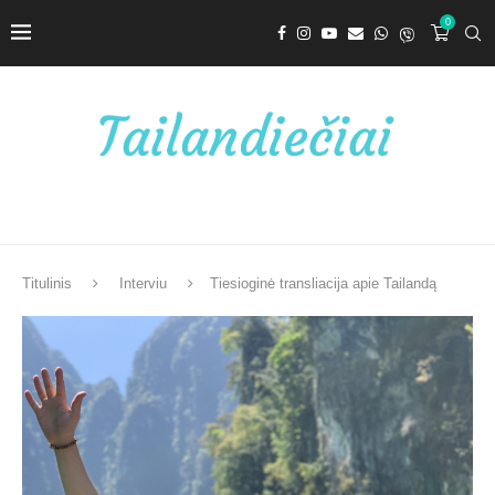
0
Titulinis
Interviu
Tiesioginė transliacija apie Tailandą