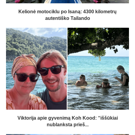
Kelionė motociklu po Isaną: 4300 kilometrų
autentiško Tailando
Viktorija apie gyvenimą Koh Kood: “iššūkiai
nublanksta prieš...