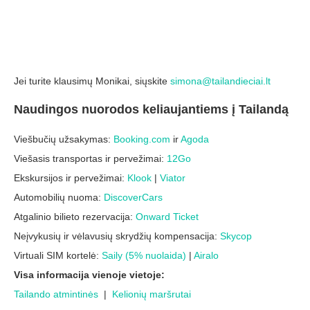
Jei turite klausimų Monikai, siųskite
simona@tailandieciai.lt
Naudingos nuorodos keliaujantiems į Tailandą
Viešbučių užsakymas:
Booking.com
ir
Agoda
Viešasis transportas ir pervežimai:
12Go
Ekskursijos ir pervežimai:
Klook
|
Viator
Automobilių nuoma:
DiscoverCars
Atgalinio bilieto rezervacija:
Onward Ticket
Neįvykusių ir vėlavusių skrydžių kompensacija:
Skycop
Virtuali SIM kortelė:
Saily (5% nuolaida)
|
Airalo
Visa informacija vienoje vietoje:
Tailando atmintinės
|
Kelionių maršrutai