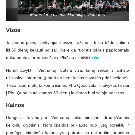
Motorolerių eismas Hanojuje, Vietname
Vizos
Tailandas priima lankytojus beviziu režimu – tokiu būdu galima
iki 60 dienų keliauti po šalį. Nereikia rūpintis jokiais papildomais
dokumentais ar mokesčiais. Plačiau skaitykite
čia
.
Norint atvykti į Vietnamą, būtina viza, kurią reikia iš anksto
užsisakyti internetu (patartina bent kelios savaitės prieš kelionę).
Tiesa, šiuo metu taikoma išimtis Phu Quoc salai – atvykus tiesiai
į Phu Quoc, suteikiamas 30 dienų leidimas būti saloje be vizos.
Kainos
Daugelis Tailandą ir Vietnamą laiko piniginei draugiškomis
kelionių kryptimis. Nors išlaidos priklauso nuo jūsų poreikių ir
pomėgių, vidutinės kainos yra patrauklios net ir itin taupiems