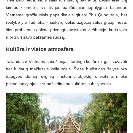
Vietnamo bėda. Nors šalis turi plačią pakrantę, besidriekiančią
šimtus kilometrų, vis tik jos paplūdimiai neprilygsta Tailandui.
Vietname gražiausiais paplūdimiais giriasi Phu Quoc sala, bet
realybė yra liūdnoka – šiukšlių kiekis užgožia salos grožį. Tiesa,
šios problemos galima privengti apsistojus viešbutyje, kuris valo
ir prižiūri savo pakrantės ruožą.
Kultūra ir vietos atmosfera
Tailandas ir Vietnamas didžiuojasi turtinga kultūra ir gali sužavėti
net ir daug mačiusius keliautojus. Šiose budistinės šalyse yra
daugybė įdomių religinių ir istorinių objektų, o vietiniai mielai
priima lankytojus ir supažindina su kultūros subtilybėmis.