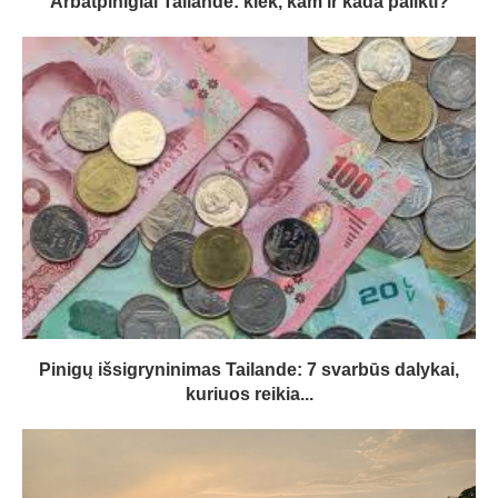
Arbatpinigiai Tailande: kiek, kam ir kada palikti?
Pinigų išsigryninimas Tailande: 7 svarbūs dalykai,
kuriuos reikia...