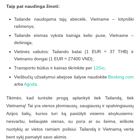
Taip pat naudinga žinoti:
Tailande naudojama tajų abėcėlė, Vietname – lotyniški
rašmenys;
Tailande eismas vyksta kairiąja kelio puse, Vietname –
dešiniąja;
Vietinės valiutos: Tailando batai (1 EUR ≈ 37 THB) ir
Vietnamo dongai (1 EUR ≈ 27400 VND);
Transporto būdus ir kainas tikrinkite per
12Go
;
Viešbučių užsakymui abejose šalyse naudokite
Booking.com
arba
Agoda
.
Tikimės, kad turėsite progą aplankyti tiek Tailandą, tiek
Vietnamą! Tai yra vienos įdomiausių, saugiausių ir spalvingiausių
Azijos šalių, kurios turi ką pasiūlyti visiems atvykusiems:
nesvarbu, keliaujate vienas, su pora ar su šeima, ieškote
nuotykių ar vietos ramiam poilsiui. Tailandą ir Vietnamą verta
bent sykį pamatyti savo akimis.