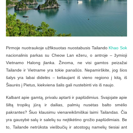
Pirmoje nuotraukoje užfiksuotas nuostabusis Tailando
Khao Sok
nacionalinis parkas su Cheow Lan ežeru, o antroje – žymioji
Vietnamo Halong įlanka. Žinoma, ne visi gamtos peizažai
Tailande ir Vietname yra tokie panašūs. Nepamirškite, jog šios
šalys yra labai didelės – keliaujant iš vieno regiono į kitą, iš
Šiaurės į Pietus, kiekviena šalis gali nustebinti vis iš naujo.
Kalbant apie gamtą, privalu aptarti ir paplūdimius. Svajojate apie
šiltą tropikų jūrą ir dailias, palmių nusėtas balto smėlio
pakrantes? Šiuo klausimu vienareikšmiškai laimi Tailandas. Čia
yra gausybė salų ir salelių su neįtikėtino grožio paplūdimiais. Be
to, Tailande netrūksta viešbučių ir atostogų namelių tiesiai ant