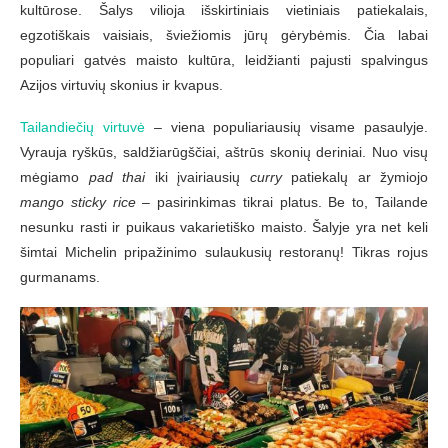
kultūrose. Šalys vilioja išskirtiniais vietiniais patiekalais,
egzotiškais vaisiais, šviežiomis jūrų gėrybėmis. Čia labai
populiari gatvės maisto kultūra, leidžianti pajusti spalvingus
Azijos virtuvių skonius ir kvapus.
Tailandiečių virtuvė
– viena populiariausių visame pasaulyje.
Vyrauja ryškūs, saldžiarūgščiai, aštrūs skonių deriniai. Nuo visų
mėgiamo
pad thai
iki įvairiausių
curry
patiekalų ar žymiojo
mango sticky rice
– pasirinkimas tikrai platus. Be to, Tailande
nesunku rasti ir puikaus vakarietiško maisto. Šalyje yra net keli
šimtai Michelin pripažinimo sulaukusių restoranų! Tikras rojus
gurmanams.