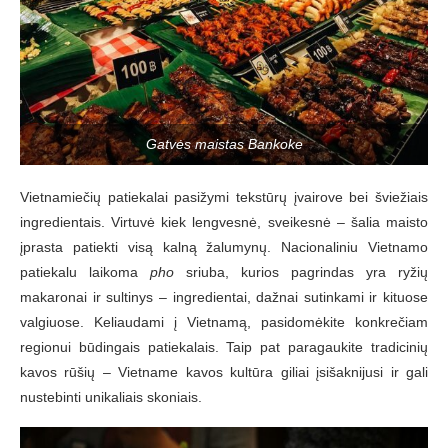
Gatvės maistas Bankoke
Vietnamiečių patiekalai pasižymi tekstūrų įvairove bei šviežiais
ingredientais. Virtuvė kiek lengvesnė, sveikesnė – šalia maisto
įprasta patiekti visą kalną žalumynų. Nacionaliniu Vietnamo
patiekalu laikoma
pho
sriuba, kurios pagrindas yra ryžių
makaronai ir sultinys – ingredientai, dažnai sutinkami ir kituose
valgiuose. Keliaudami į Vietnamą, pasidomėkite konkrečiam
regionui būdingais patiekalais. Taip pat paragaukite tradicinių
kavos rūšių – Vietname kavos kultūra giliai įsišaknijusi ir gali
nustebinti unikaliais skoniais.