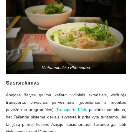
Vietnamietiška Pho sriuba
Susisiekimas
Abejose šalyse galima keliauti vidiniais skrydžiais, viešuoju
transportu, privačiais pervežimais (populiarios ir mobilios
pavėžėjimo programėlės).
Transporto būdų
pasirinkimas platus,
bet Tailande sistema geriau išvystyta ir pritaikyta turistams. Jei
tai jūsų pirmoji kelionė Azijoje, susiorientuoti Tailande gali būti
kiek lengviau nei Vietname.