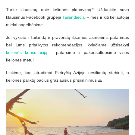
Turite klausimų apie kelionės planavimą? Užduokite savo
klausimus Facebook grupėje
Tailandiečiai
– mes ir kiti keliautojai
mielai pagelbėsime.
Jei vyksite į Tailandą ir praverstų išsamus asmeninis patarimas
bei jums pritaikytos rekomendacijos, kviečiame užsisakyti
kelionės konsultaciją
– patarsime ir pakonsultuosime visos
kelionės metu!
Linkime, kad atradimai Pietryčių Azijoje nesiliautų stebinti, o
kelionės paliktų pačius gražiausius prisiminimus
🙏