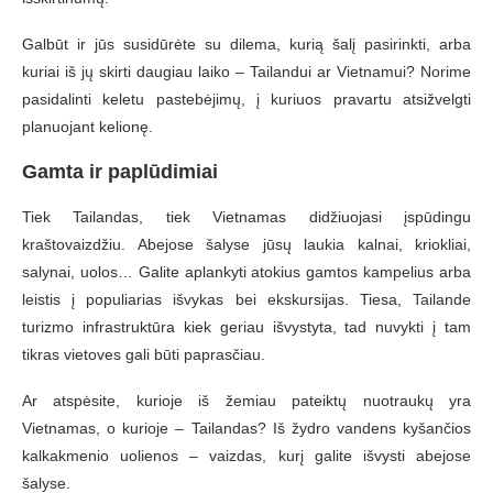
Galbūt ir jūs susidūrėte su dilema, kurią šalį pasirinkti, arba
kuriai iš jų skirti daugiau laiko – Tailandui ar Vietnamui? Norime
pasidalinti keletu pastebėjimų, į kuriuos pravartu atsižvelgti
planuojant kelionę.
Gamta ir paplūdimiai
Tiek Tailandas, tiek Vietnamas didžiuojasi įspūdingu
kraštovaizdžiu. Abejose šalyse jūsų laukia kalnai, kriokliai,
salynai, uolos… Galite aplankyti atokius gamtos kampelius arba
leistis į populiarias išvykas bei ekskursijas. Tiesa, Tailande
turizmo infrastruktūra kiek geriau išvystyta, tad nuvykti į tam
tikras vietoves gali būti paprasčiau.
Ar atspėsite, kurioje iš žemiau pateiktų nuotraukų yra
Vietnamas, o kurioje – Tailandas? Iš žydro vandens kyšančios
kalkakmenio uolienos – vaizdas, kurį galite išvysti abejose
šalyse.