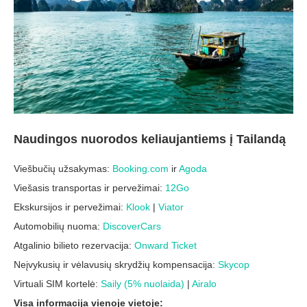
Naudingos nuorodos keliaujantiems į Tailandą
Viešbučių užsakymas:
Booking.com
ir
Agoda
Viešasis transportas ir pervežimai:
12Go
Ekskursijos ir pervežimai:
Klook
|
Viator
Automobilių nuoma:
DiscoverCars
Atgalinio bilieto rezervacija:
Onward Ticket
Neįvykusių ir vėlavusių skrydžių kompensacija:
Skycop
Virtuali SIM kortelė:
Saily (5% nuolaida)
|
Airalo
Visa informacija vienoje vietoje: