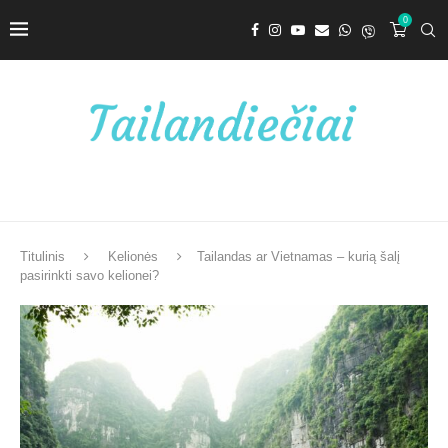
0
Titulinis
Kelionės
Tailandas ar Vietnamas – kurią šalį
pasirinkti savo kelionei?