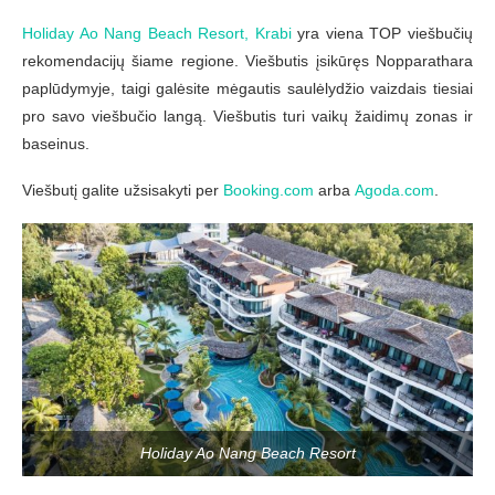
Holiday Ao Nang Beach Resort, Krabi
yra viena TOP viešbučių
rekomendacijų šiame regione. Viešbutis įsikūręs Nopparathara
paplūdymyje, taigi galėsite mėgautis saulėlydžio vaizdais tiesiai
pro savo viešbučio langą. Viešbutis turi vaikų žaidimų zonas ir
baseinus.
Viešbutį galite užsisakyti per
Booking.com
arba
Agoda.com
.
Holiday Ao Nang Beach Resort