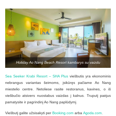
Holiday Ao Nang Beach Resort kambarys su vaizdu
Sea Seeker Krabi Resort – SHA Plus
viešbutis yra ekonominis
nebrangus variantas šeimoms, įsikūręs pačiame Ao Nang
miestelio centre. Netoliese rasite restoranus, kavines, o iš
viešbučio atsivers nuostabus vaizdas į kalnus. Truputį paėjus
pamatysite ir pagrindinį Ao Nang paplūdymį.
Viešbutį galite užsisakyti per
Booking.com
arba
Agoda.com
.