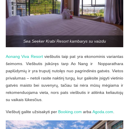
Sea Seeker Krabi Resort kambarys su vaizdu
Aonang Viva Resort
viešbutis taip pat yra ekonominis variantas
šeimoms. Viešbutis įsikūręs tarp Ao Nang ir Nopparathara
paplūdymių ir yra truputį nutolęs nuo pagrindinės gatvės. Vietos
privalumas – netoli rasite naktinį turgų, kur galėsite įsigyti vietinio
gatvės maisto bei suvenyrų, tačiau tai nėra mūsų mėgiama ir
rekomenduojama vieta, nors pats viešbutis ir atitinka keliautojų
su vaikais lūkesčius.
Viešbutį galite užsisakyti per
Booking.com
arba
Agoda.com
.