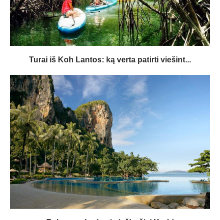
Turai iš Koh Lantos: ką verta patirti viešint...