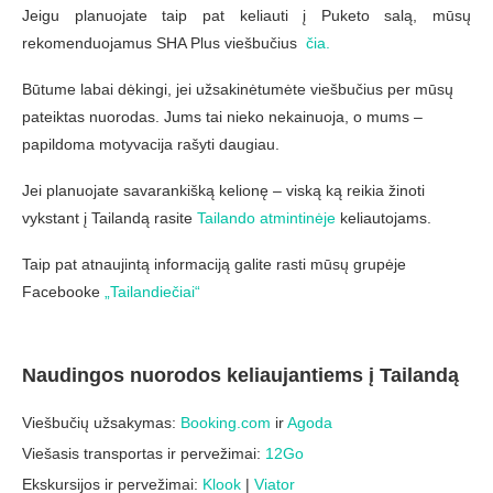
Jeigu planuojate taip pat keliauti į Puketo salą, mūsų
rekomenduojamus SHA Plus viešbučius
čia.
Būtume labai dėkingi, jei užsakinėtumėte viešbučius per mūsų
pateiktas nuorodas. Jums tai nieko nekainuoja, o mums –
papildoma motyvacija rašyti daugiau.
Jei planuojate savarankišką kelionę – viską ką reikia žinoti
vykstant į Tailandą rasite
Tailando atmintinėje
keliautojams.
Taip pat atnaujintą informaciją galite rasti mūsų grupėje
Facebooke
„Tailandiečiai“
Naudingos nuorodos keliaujantiems į Tailandą
Viešbučių užsakymas:
Booking.com
ir
Agoda
Viešasis transportas ir pervežimai:
12Go
Ekskursijos ir pervežimai:
Klook
|
Viator