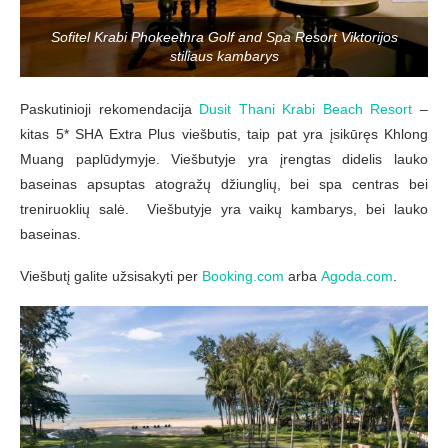
Sofitel Krabi Phokeethra Golf and Spa Resort Viktorijos
stiliaus kambarys
Paskutinioji rekomendacija
Dusit Thani Krabi Beach Resort
–
kitas 5* SHA Extra Plus viešbutis, taip pat yra įsikūręs Khlong
Muang paplūdymyje. Viešbutyje yra įrengtas didelis lauko
baseinas apsuptas atogražų džiunglių, bei spa centras bei
treniruoklių salė. Viešbutyje yra vaikų kambarys, bei lauko
baseinas.
Viešbutį galite užsisakyti per
Booking.com
arba
Agoda.com
.