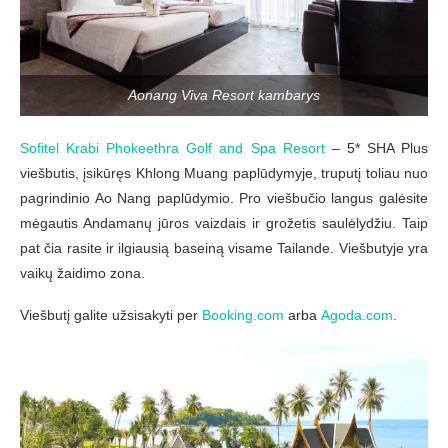
Aonang Viva Resort kambarys
Sofitel Krabi Phokeethra Golf and Spa Resort
– 5* SHA Plus
viešbutis, įsikūręs Khlong Muang paplūdymyje, truputį toliau nuo
pagrindinio Ao Nang paplūdymio. Pro viešbučio langus galėsite
mėgautis Andamanų jūros vaizdais ir grožetis saulėlydžiu. Taip
pat čia rasite ir ilgiausią baseiną visame Tailande. Viešbutyje yra
vaikų žaidimo zona.
Viešbutį galite užsisakyti per
Booking.com
arba
Agoda.com
.