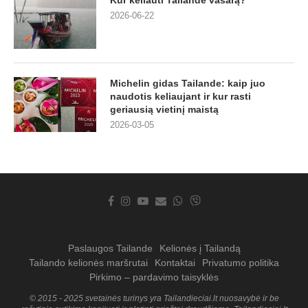
2026-06-22
Michelin gidas Tailande: kaip juo
naudotis keliaujant ir kur rasti
geriausią vietinį maistą
2026-03-05
Paslaugos Tailande
Kelionės į Tailandą
Tailando kelionės maršrutai
Kontaktai
Privatumo politika
Pirkimo – pardavimo taisyklės
© 2015 - 2025 svetainės turinys yra Tailandieciai.lt nuosavybė ir be