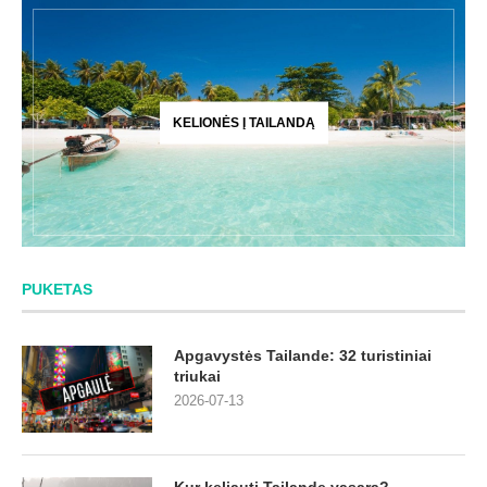
KELIONĖS Į TAILANDĄ
PUKETAS
Apgavystės Tailande: 32 turistiniai
triukai
2026-07-13
Kur keliauti Tailande vasarą?