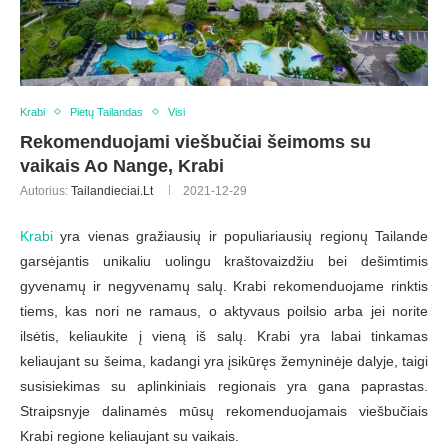
Krabi
Pietų Tailandas
Visi
Rekomenduojami viešbučiai šeimoms su
vaikais Ao Nange, Krabi
Autorius:
Tailandieciai.lt
2021-12-29
Krabi
yra vienas gražiausių ir populiariausių regionų Tailande
garsėjantis unikaliu uolingu kraštovaizdžiu bei dešimtimis
gyvenamų ir negyvenamų salų. Krabi rekomenduojame rinktis
tiems, kas nori ne ramaus, o aktyvaus poilsio arba jei norite
ilsėtis, keliaukite į vieną iš salų. Krabi yra labai tinkamas
keliaujant su šeima, kadangi yra įsikūręs žemyninėje dalyje, taigi
susisiekimas su aplinkiniais regionais yra gana paprastas.
Straipsnyje dalinamės mūsų rekomenduojamais viešbučiais
Krabi regione keliaujant su vaikais.