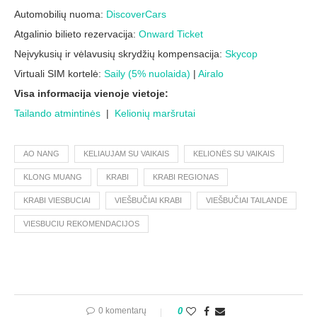
Automobilių nuoma:
DiscoverCars
Atgalinio bilieto rezervacija:
Onward Ticket
Neįvykusių ir vėlavusių skrydžių kompensacija:
Skycop
Virtuali SIM kortelė:
Saily (5% nuolaida)
|
Airalo
Visa informacija vienoje vietoje:
Tailando atmintinės
|
Kelionių maršrutai
AO NANG
KELIAUJAM SU VAIKAIS
KELIONĖS SU VAIKAIS
KLONG MUANG
KRABI
KRABI REGIONAS
KRABI VIESBUCIAI
VIEŠBUČIAI KRABI
VIEŠBUČIAI TAILANDE
VIESBUCIU REKOMENDACIJOS
0 komentarų
0