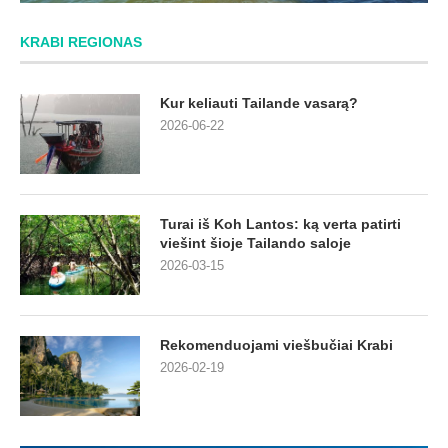
KRABI REGIONAS
Kur keliauti Tailande vasarą?
2026-06-22
Turai iš Koh Lantos: ką verta patirti
viešint šioje Tailando saloje
2026-03-15
Rekomenduojami viešbučiai Krabi
2026-02-19