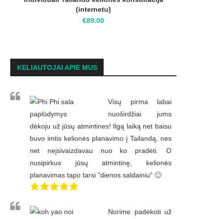
(internetu)
€
89.00
KELIAUTOJAI APIE MUS
Visų pirma labai
nuoširdžiai jums
dėkoju už jūsų atmintines! Ilgą laiką net baisu
buvo imtis kelionės planavimo į Tailandą, nes
net neįsivaizdavau nuo ko pradėti. O
nusipirkus jūsų atmintinę, kelionės
planavimas tapo tarsi "dienos saldainiu" 🙂
Norime padėkoti už