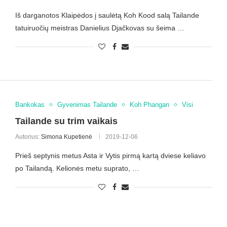
Iš darganotos Klaipėdos į saulėtą Koh Kood salą Tailande
tatuiruočių meistras Danielius Djačkovas su šeima …
Bankokas
Gyvenimas Tailande
Koh Phangan
Visi
Tailande su trim vaikais
Autorius:
Simona Kupetienė
2019-12-06
Prieš septynis metus Asta ir Vytis pirmą kartą dviese keliavo
po Tailandą. Kelionės metu suprato, …