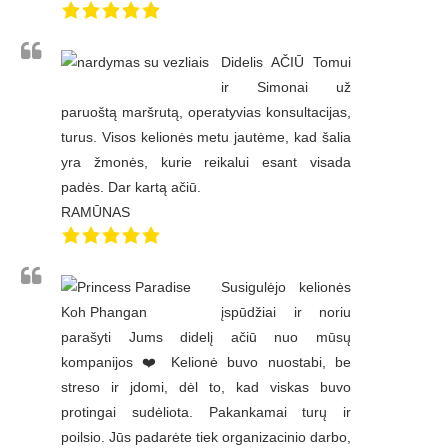
Didelis AČIŪ Tomui
ir Simonai už
paruoštą maršrutą, operatyvias konsultacijas,
turus. Visos kelionės metu jautėme, kad šalia
yra žmonės, kurie reikalui esant visada
padės. Dar kartą ačiū.
RAMŪNAS
Susigulėjo kelionės
įspūdžiai ir noriu
parašyti Jums didelį ačiū nuo mūsų
kompanijos ❤️ Kelionė buvo nuostabi, be
streso ir jdomi, dėl to, kad viskas buvo
protingai sudėliota. Pakankamai turų ir
poilsio. Jūs padarėte tiek organizacinio darbo,