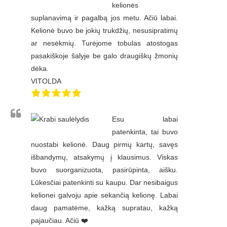
kelionės
suplanavimą ir pagalbą jos metu. Ačiū labai.
Kelionė buvo be jokių trukdžių, nesusipratimų
ar nesėkmių. Turėjome tobulas atostogas
pasakiškoje šalyje be galo draugiškų žmonių
dėka.
VITOLDA
Esu labai
patenkinta, tai buvo
nuostabi kelionė. Daug pirmų kartų, savęs
išbandymų, atsakymų į klausimus. Viskas
buvo suorganizuota, pasirūpinta, aišku.
Lūkesčiai patenkinti su kaupu. Dar nesibaigus
kelionei galvoju apie sekančią kelionę. Labai
daug pamatėme, kažką supratau, kažką
pajaučiau. Ačiū ❤️