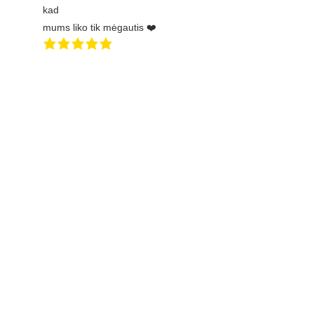
kad
mums liko tik mėgautis ❤️