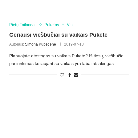
Pietų Tailandas
Puketas
Visi
Geriausi viešbučiai su vaikais Pukete
Autorius:
Simona Kupetienė
2019-07-18
Planuojate atostogas su vaikais Pukete? Iš tiesų, viešbučio
pasirinkimas keliaujant su vaikais yra labai atsakingas …