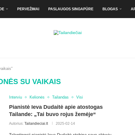
DE
PERVEŽIMAI
PASLAUGOS SINGAPŪRE
BLOGAS
A
vaikais"
ONĖS SU VAIKAIS
Interviu
Kelionės
Tailandas
Visi
Pianistė Ieva Dudaitė apie atostogas
Tailande: „Tai buvo rojus žemėje“
Autorius:
Tailandieciai.lt
2025-02-14
Talentingoji pianistė Ieva Dudaitė stebina savo aktyviu