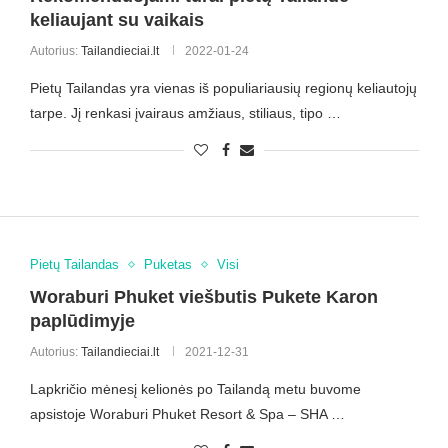
keliaujant su vaikais
Autorius:
Tailandieciai.lt
2022-01-24
Pietų Tailandas yra vienas iš populiariausių regionų keliautojų
tarpe. Jį renkasi įvairaus amžiaus, stiliaus, tipo …
Pietų Tailandas
Puketas
Visi
Woraburi Phuket viešbutis Pukete Karon
paplūdimyje
Autorius:
Tailandieciai.lt
2021-12-31
Lapkričio mėnesį kelionės po Tailandą metu buvome
apsistoje Woraburi Phuket Resort & Spa – SHA …