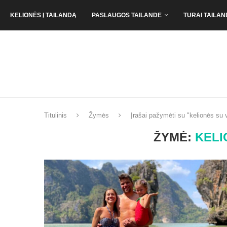
KELIONĖS Į TAILANDĄ
PASLAUGOS TAILANDE
TURAI TAILAN
Titulinis
Žymės
Įrašai pažymėti su "kelionės su 
ŽYMĖ:
KELI