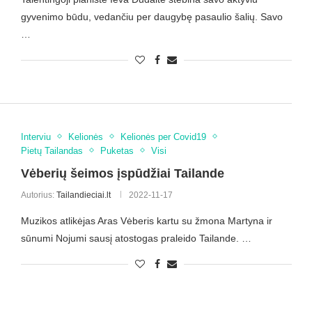
gyvenimo būdu, vedančiu per daugybę pasaulio šalių. Savo
…
Interviu
Kelionės
Kelionės per Covid19
Pietų Tailandas
Puketas
Visi
Vėberių šeimos įspūdžiai Tailande
Autorius:
Tailandieciai.lt
2022-11-17
Muzikos atlikėjas Aras Vėberis kartu su žmona Martyna ir
sūnumi Nojumi sausį atostogas praleido Tailande. …