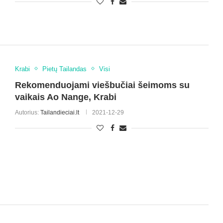
Krabi
Pietų Tailandas
Visi
Rekomenduojami viešbučiai šeimoms su
vaikais Ao Nange, Krabi
Autorius:
Tailandieciai.lt
2021-12-29