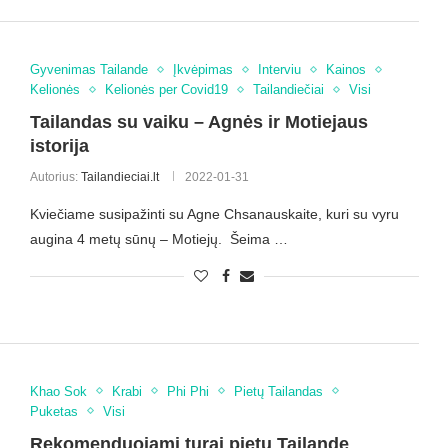
Gyvenimas Tailande
Įkvėpimas
Interviu
Kainos
Kelionės
Kelionės per Covid19
Tailandiečiai
Visi
Tailandas su vaiku – Agnės ir Motiejaus
istorija
Autorius:
Tailandieciai.lt
2022-01-31
Kviečiame susipažinti su Agne Chsanauskaite, kuri su vyru
augina 4 metų sūnų – Motiejų. Šeima …
Khao Sok
Krabi
Phi Phi
Pietų Tailandas
Puketas
Visi
Rekomenduojami turai pietų Tailande