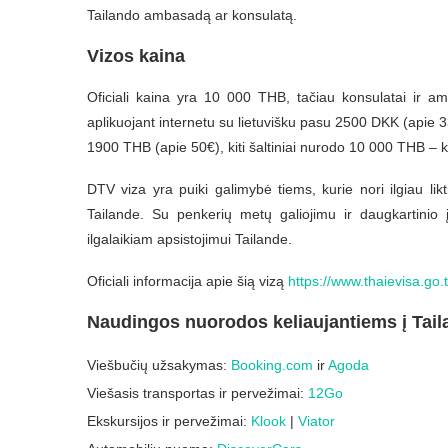
Tailando ambasadą ar konsulatą.
Vizos kaina
Oficiali kaina yra 10 000 THB, tačiau konsulatai ir am
aplikuojant internetu su lietuvišku pasu 2500 DKK (apie 3
1900 THB (apie 50€), kiti šaltiniai nurodo 10 000 THB – k
DTV viza yra puiki galimybė tiems, kurie nori ilgiau likt
Tailande. Su penkerių metų galiojimu ir daugkartinio
ilgalaikiam apsistojimui Tailande.
Oficiali informacija apie šią vizą
https://www.thaievisa.go.t
Naudingos nuorodos keliaujantiems į Tail
Viešbučių užsakymas:
Booking.com
ir
Agoda
Viešasis transportas ir pervežimai:
12Go
Ekskursijos ir pervežimai:
Klook
|
Viator