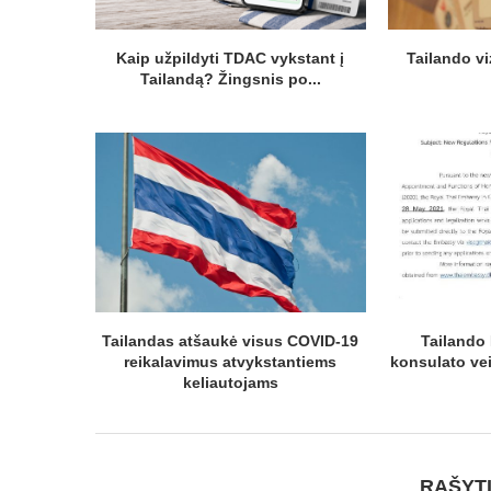
Kaip užpildyti TDAC vykstant į
Tailando vi
Tailandą? Žingsnis po...
Tailandas atšaukė visus COVID-19
Tailando
reikalavimus atvykstantiems
konsulato vei
keliautojams
RAŠYT