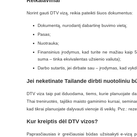
Reikalavimai
Norint gauti DTV vizą, reikia pateikti šiuos dokumentus:
Dokumentą, nurodantį dabartinę buvimo vietą;
Pasas;
Nuotrauka;
Finansinius įrodymus, kad turite ne mažiau kaip
suma – tinka ekvivalentas užsienio valiuta);
Darbo sutartis, jei dirbate sau – įrodymas, kad vykd
Jei neketinate Tailande dirbti nuotoliniu 
DTV viza taip pat išduodama, tiems, kurie planuojate daly
Thai treniruotės, tajiško maisto gaminimo kursai, seminarai
kad tikrai planuojate dalyvauti vienoje iš veiklų. Pvz.: rez
Kur kreiptis dėl DTV vizos?
Paprasčiausias ir greičiausiai būdas užsisakyti e-vizą 