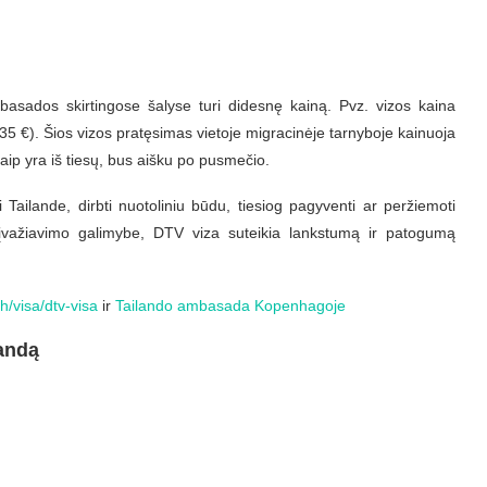
basados skirtingose šalyse turi didesnę kainą. Pvz. vizos kaina
35 €). Šios vizos pratęsimas vietoje migracinėje tarnyboje kainuoja
aip yra iš tiesų, bus aišku po pusmečio.
i Tailande, dirbti nuotoliniu būdu, tiesiog pagyventi ar peržiemoti
 įvažiavimo galimybe, DTV viza suteikia lankstumą ir patogumą
h/visa/dtv-visa
ir
Tailando ambasada Kopenhagoje
andą