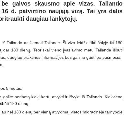
e be galvos skausmo apie vizas. Tailando
6 d. patvirtino naująją vizą. Tai yra dalis
pritraukti daugiau lankytojų.
iš Tailando ar žiemoti Tailande. Ši viza leidžia likti šalyje iki 180
 dar 180 dienų. Teoriškai vieno įvažiavimo metu Tailande išbūti
kalas, daugiau praktinės informacijos bus galima gauti po pusmečio.
o.
lios 5 metus;
galite neribotą kiekį kartų atvykti ir išvykti iš Tailando. Kiekvieną
išbūti 180 dienų;
lgiau nei 180 dienų per vieną atvykimą, vietos migracinėje tarnyboje