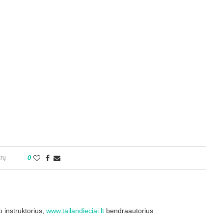
rų
0
 instruktorius,
www.tailandieciai.lt
bendraautorius