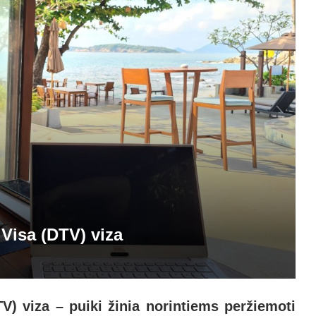
 Visa (DTV) viza
V) viza – puiki žinia norintiems peržiemoti