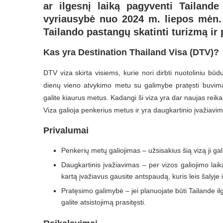
ar ilgesnį laiką pagyventi Tailand
vyriausybė nuo 2024 m. liepos mėn. 1
Tailando pastangų skatinti turizmą ir 
Kas yra Destination Thailand Visa (DTV)?
DTV viza skirta visiems, kurie nori dirbti nuotoliniu būdu 
dienų vieno atvykimo metu su galimybe pratęsti buvimą
galite kiaurus metus. Kadangi ši viza yra dar naujas rei
Viza galioja penkerius metus ir yra daugkartinio įvažiavim
Privalumai
Penkerių metų galiojimas – užsisakius šią vizą ji ga
Daugkartinis įvažiavimas – per vizos galiojimo laiką 
kartą įvažiavus gausite antspaudą, kuris leis šalyje 
Pratęsimo galimybė – jei planuojate būti Tailande i
galite atsistojimą prasitęsti.