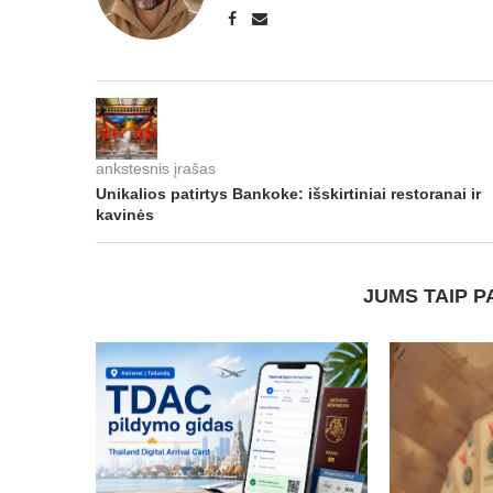
ankstesnis įrašas
Unikalios patirtys Bankoke: išskirtiniai restoranai ir
kavinės
JUMS TAIP P