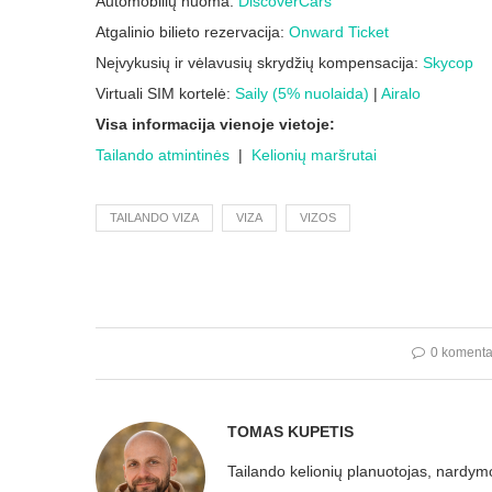
Automobilių nuoma:
DiscoverCars
Atgalinio bilieto rezervacija:
Onward Ticket
Neįvykusių ir vėlavusių skrydžių kompensacija:
Skycop
Virtuali SIM kortelė:
Saily (5% nuolaida)
|
Airalo
Visa informacija vienoje vietoje:
Tailando atmintinės
|
Kelionių maršrutai
TAILANDO VIZA
VIZA
VIZOS
0 komenta
TOMAS KUPETIS
Tailando kelionių planuotojas, nardymo