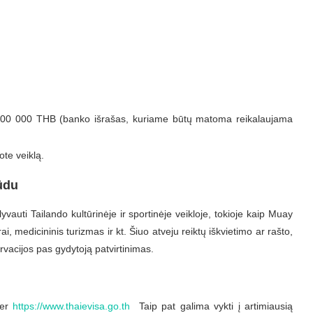
 500 000 THB (banko išrašas, kuriame būtų matoma reikalaujama
ote veiklą.
būdu
vauti Tailando kultūrinėje ir sportinėje veikloje, tokioje kaip Muay
, medicininis turizmas ir kt. Šiuo atveju reiktų iškvietimo ar rašto,
ervacijos pas gydytoją patvirtinimas.
per
https://www.thaievisa.go.th
Taip pat galima vykti į artimiausią