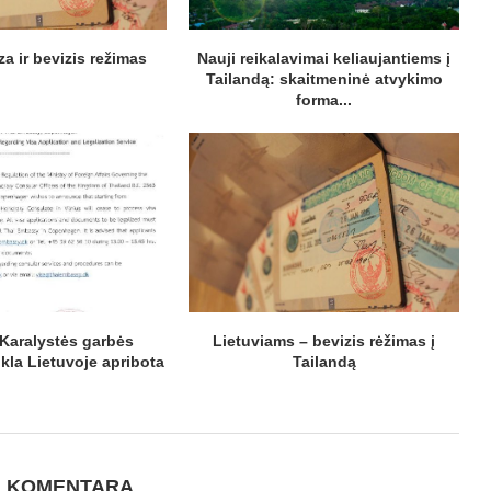
za ir bevizis režimas
Nauji reikalavimai keliaujantiems į
Tailandą: skaitmeninė atvykimo
forma...
 Karalystės garbės
Lietuviams – bevizis rėžimas į
kla Lietuvoje apribota
Tailandą
I KOMENTARĄ