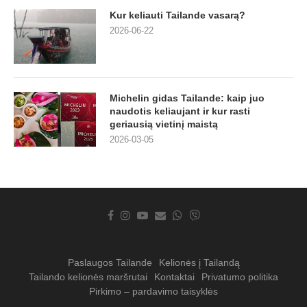
Kur keliauti Tailande vasarą?
2026-06-22
Michelin gidas Tailande: kaip juo
naudotis keliaujant ir kur rasti
geriausią vietinį maistą
2026-03-05
Paslaugos Tailande
Kelionės į Tailandą
Tailando kelionės maršrutai
Kontaktai
Privatumo politika
Pirkimo – pardavimo taisyklės