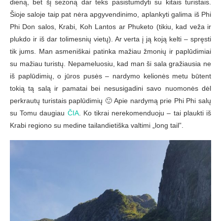
dieną, bet šį sezoną dar teks pasistumdyti su kitais turistais.
Šioje saloje taip pat nėra apgyvendinimo, aplankyti galima iš Phi
Phi Don salos, Krabi, Koh Lantos ar Phuketo (tikiu, kad veža ir
plukdo ir iš dar tolimesnių vietų). Ar verta į ją koją kelti – spręsti
tik jums. Man asmeniškai patinka mažiau žmonių ir paplūdimiai
su mažiau turistų. Nepameluosiu, kad man ši sala gražiausia ne
iš paplūdimių, o jūros pusės – nardymo kelionės metu būtent
tokią tą salą ir pamatai bei nesusigadini savo nuomonės dėl
perkrautų turistais paplūdimių 🙂 Apie nardymą prie Phi Phi salų
su Tomu daugiau
ČIA
. Ko tikrai nerekomenduoju – tai plaukti iš
Krabi regiono su medine tailandietiška valtimi „long tail”.