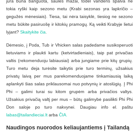
jūra būna banguota, saulės mažai, todėl vandens spalva ne
tokia ryški kaip sezono metu (Krabi sezonas yra lapkričio –
gegužės mėnesiais). Tiesa, tai nėra taisyklė, tiesiog ne sezono
metu būkite pasiruošę ir kitokių pramogų. Ką veikti Krabyje lietui
lyjant?
Skaitykite čia
.
Dėmesio, į Poda, Tub ir Vhicken salas padedame susikoperuoti
lietuviams ir plaukti kartu (ketvirtadieniais), taip pat privačias
valtis (rekomenduoju labiausiai) arba jungiame prie kitų grupių.
Turo metu deja turėsite taikytis prie turo terminų, užsakius
privatų laivą per mus parekomenduojame tinkamiausią laiką
aplankyti šias salas priklausomai nuo potvynių ir atoslūgių. Į Phi
Phi – galimi turai su kitom grupėm arba privačios valtys.
Užsakius privačią valtį per mus – būtų galimybė pasilikti Phi Phi
Don saloje po turo nakvynei. Daugiau info el. paštu
labas@tailandieciai.lt
arba
ČIA.
Naudingos nuorodos keliaujantiems į Tailandą