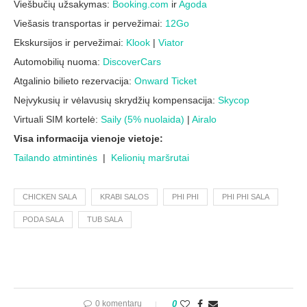
Viešbučių užsakymas:
Booking.com
ir
Agoda
Viešasis transportas ir pervežimai:
12Go
Ekskursijos ir pervežimai:
Klook
|
Viator
Automobilių nuoma:
DiscoverCars
Atgalinio bilieto rezervacija:
Onward Ticket
Neįvykusių ir vėlavusių skrydžių kompensacija:
Skycop
Virtuali SIM kortelė:
Saily (5% nuolaida)
|
Airalo
Visa informacija vienoje vietoje:
Tailando atmintinės
|
Kelionių maršrutai
CHICKEN SALA
KRABI SALOS
PHI PHI
PHI PHI SALA
PODA SALA
TUB SALA
0 komentarų
0