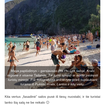
Maya paplūdimys – garsiausias Phi Phi Leh saloje, Krabi
regione ir visame Tailande. Tik jums spręsti ar norite paskęsti
turistų minioje. P.S. fotografuota anksti ryte prieš suplaukiant
turams iš Puketo, Krabi, Lantos ir kitų vietų.
Kita vertus „fasadinė” salos pusė iš tiesų nuostabi, ir tie turistai
lanko šią salą ne be reikalo 🙂