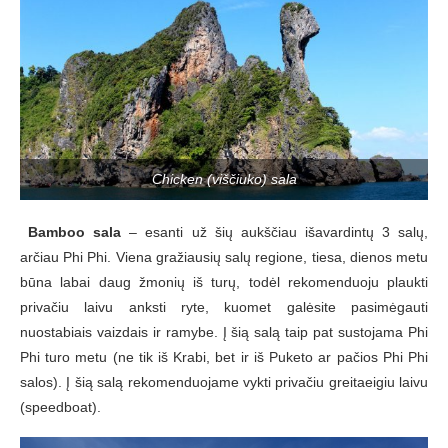
Chicken (viščiuko) sala
Bamboo sala
– esanti už šių aukščiau išavardintų 3 salų,
arčiau Phi Phi. Viena gražiausių salų regione, tiesa, dienos metu
būna labai daug žmonių iš turų, todėl rekomenduoju plaukti
privačiu laivu anksti ryte, kuomet galėsite pasimėgauti
nuostabiais vaizdais ir ramybe. Į šią salą taip pat sustojama Phi
Phi turo metu (ne tik iš Krabi, bet ir iš Puketo ar pačios Phi Phi
salos). Į šią salą rekomenduojame vykti privačiu greitaeigiu laivu
(speedboat).