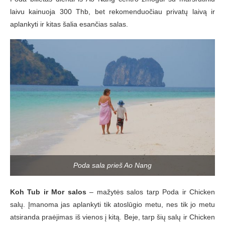
laivu kainuoja 300 Thb, bet rekomenduočiau privatų laivą ir
aplankyti ir kitas šalia esančias salas.
Poda sala prieš Ao Nang
Koh Tub ir Mor salos
– mažytės salos tarp Poda ir Chicken
salų. Įmanoma jas aplankyti tik atoslūgio metu, nes tik jo metu
atsiranda praėjimas iš vienos į kitą. Beje, tarp šių salų ir Chicken