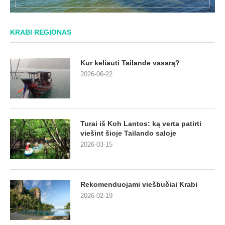
KRABI REGIONAS
Kur keliauti Tailande vasarą?
2026-06-22
Turai iš Koh Lantos: ką verta patirti
viešint šioje Tailando saloje
2026-03-15
Rekomenduojami viešbučiai Krabi
2026-02-19