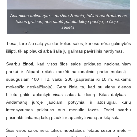
Aplankius anksti ryte – mažiau žmonių, tačiau nuotraukos ne
tokios gražios, nes saulė pateka kitoje pusėje, o šioje –
šešėlis.
Tiesa, tarp šių salų yra dar kelios salos, kuriose nėra galimybės
išlipti, tik apiplaukti arba šalia jų galimas paviršinis nardymas.
Svarbu žinoti, kad visos šios salos priklauso nacionaliniam
parkui ir išlipant reikės mokėti nacionalinio parko mokestį –
suaugusiam 400 THB, vaikui 200 (paprastai iki 10 m. vaikams
mokesčio neskaičiuoja). Gera žinia ta, kad su vienu dienos
bilietu galite aplankyti visas salas tą dieną. Kitas dalykas –
Andamanų jūroje jaučiami potvyniai ir atoslūgiai, kurių
intensyvumas priklauso nuo mėnulio fazės. Todėl svarbu
pasirinkti tinkamą laiką plaukti ir aplankyti vieną ar kitą salą.
Šios visos salos nėra tokios nuostabios lietaus sezono metu –