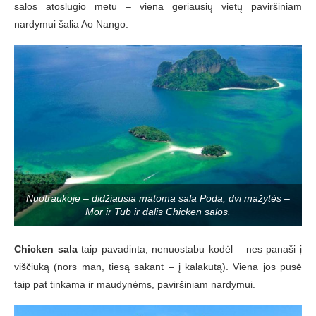
salos atoslūgio metu – viena geriausių vietų paviršiniam
nardymui šalia Ao Nango.
Nuotraukoje – didžiausia matoma sala Poda, dvi mažytės –
Mor ir Tub ir dalis Chicken salos.
Chicken sala
taip pavadinta, nenuostabu kodėl – nes panaši į
viščiuką (nors man, tiesą sakant – į kalakutą). Viena jos pusė
taip pat tinkama ir maudynėms, paviršiniam nardymui.