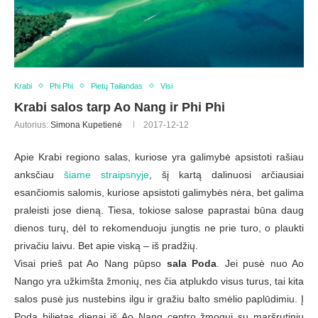
Krabi
Phi Phi
Pietų Tailandas
Visi
Krabi salos tarp Ao Nang ir Phi Phi
Autorius:
Simona Kupetienė
2017-12-12
Apie Krabi regiono salas, kuriose yra galimybė apsistoti rašiau
anksčiau
šiame straipsnyje
, šį kartą dalinuosi arčiausiai
esančiomis salomis, kuriose apsistoti galimybės nėra, bet galima
praleisti jose dieną. Tiesa, tokiose salose paprastai būna daug
dienos turų, dėl to rekomenduoju jungtis ne prie turo, o plaukti
privačiu laivu. Bet apie viską – iš pradžių.
Visai prieš pat Ao Nang pūpso
sala Poda
. Jei pusė nuo Ao
Nango yra užkimšta žmonių, nes čia atplukdo visus turus, tai kita
salos pusė jus nustebins ilgu ir gražiu balto smėlio paplūdimiu. Į
Poda bilietas dienai iš Ao Nang centro žmogui su maršrutiniu