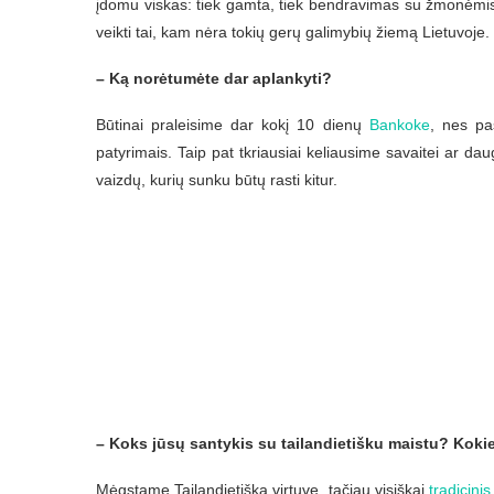
įdomu viskas: tiek gamta, tiek bendravimas su žmonėmis, 
veikti tai, kam nėra tokių gerų galimybių žiemą Lietuvoje.
– Ką norėtumėte dar aplankyti?
Būtinai praleisime dar kokį 10 dienų
Bankoke
, nes pa
patyrimais. Taip pat tkriausiai keliausime savaitei ar dau
vaizdų, kurių sunku būtų rasti kitur.
– Koks jūsų santykis su tailandietišku maistu? Kokie
Mėgstame Tailandietišką virtuvę, tačiau visiškai
tradicini