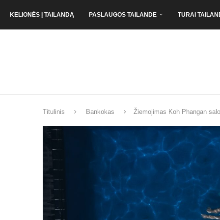
KELIONĖS Į TAILANDĄ
PASLAUGOS TAILANDE
TURAI TAILAN
Titulinis
Bankokas
Žiemojimas Koh Phangan salo