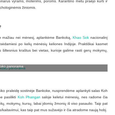
inarus vyrams, moterims, poroms. Karantino metu praėjo kurti ir
chologinėmis žiniomis.
ė?
me mažiau nei mėnesį, aplankėme Bankoką,
Khao Sok
nacionalinį
ilsėdamiesi po kelių mėnėsių keliones Indijoje. Praktiškai kasmet
šiltesnius kraštus bei vietas, kurioje galime rasti gerų mokymų,
oko panorama
aiko praleidę sostinėje Bankoke, nusprendėme aplankyti salas Koh
 pasilikti
Koh Phangan
saloje keletui mėnesių, nes radome čia
itų, mokymų, kursų, labai įdomių žmonių iš viso pasaulio. Taip pat
/kaitavimui, kas taip pat mus sužavėjo ir čia atradome naują hobį.