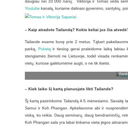
daugiau nei 33 000 narių. Viktorija ir Tomas veda sem
Youtube
kanalą, kuriame dalinasi gyvenimo, santykių, psi
– Kaip atradote Tailandą? Kokie keliai jus čia atved
Tailande esame buvę prie 2 metus. Tąkart pakeliavo
parką,
Puketą
ir tiesiog gerai praleidome laiką labiau 
stengiamės žiemoti ne Lietuvoje, todėl visada renkamės 
vietų, kuriose galėtumėme augti, o ne tik ilsėtis.
Bank
– Kiek laiko šį kartą planuojate likti Tailande?
Šį kartą pasirinkome Tailandą 4-5 mėnesiams. Savaitę l
Samui ir Koh Phangan. Apkeliavome abi ir nusprendėme
viską, ko reikia. Daug seminarų, daug bendraminčių, retr
Koh Phangan sala yra labai tinkama vieta jėgos aitvarams