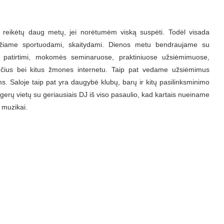
ad reikėtų daug metų, jei norėtumėm viską suspėti. Todėl visada
eidžiame sportuodami, skaitydami. Dienos metu bendraujame su
 patirtimi, mokomės seminaruose, praktiniuose užsiėmimuose,
nčius bei kitus žmones internetu. Taip pat vedame užsiėmimus
 Saloje taip pat yra daugybė klubų, barų ir kitų pasilinksminimo
 gerų vietų su geriausiais DJ iš viso pasaulio, kad kartais nueiname
i muzikai.