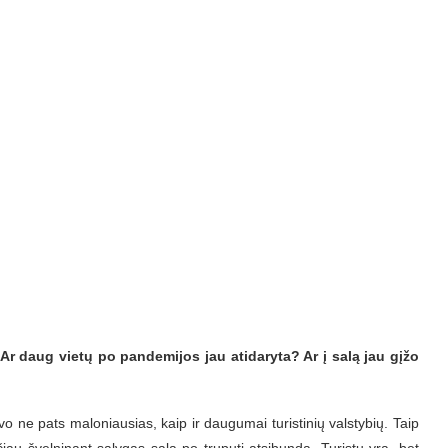
 daug vietų po pandemijos jau atidaryta? Ar į salą jau gįžo
vo ne pats maloniausias, kaip ir daugumai turistinių valstybių. Taip