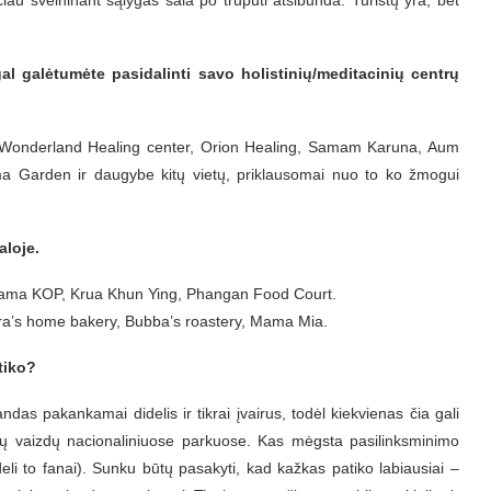
u švelninant sąlygas sala po truputi atsibunda. Turistų yra, bet
galėtumėte pasidalinti savo holistinių/meditacinių centrų
t, Wonderland Healing center, Orion Healing, Samam Karuna, Aum
 Garden ir daugybe kitų vietų, priklausomai nuo to ko žmogui
loje.
 Mama KOP, Krua Khun Ying, Phangan Food Court.
Nira’s home bakery, Bubba’s roastery, Mama Mia.
tiko?
das pakankamai didelis ir tikrai įvairus, todėl kiekvienas čia gali
kių vaizdų nacionaliniuose parkuose. Kas mėgsta pasilinksminimo
ideli to fanai). Sunku būtų pasakyti, kad kažkas patiko labiausiai –