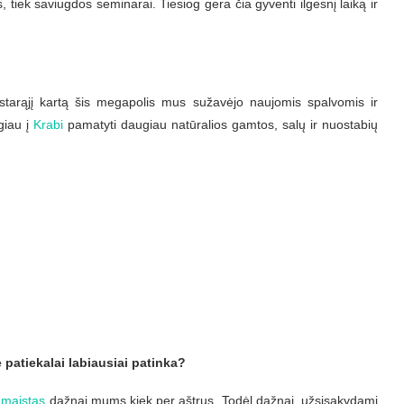
tiek saviugdos seminarai. Tiesiog gera čia gyventi ilgesnį laiką ir
starąjį kartą šis megapolis mus sužavėjo naujomis spalvomis ir
giau į
Krabi
pamatyti daugiau natūralios gamtos, salų ir nuostabių
 patiekalai labiausiai patinka?
s maistas
dažnai mums kiek per aštrus. Todėl dažnai, užsisakydami