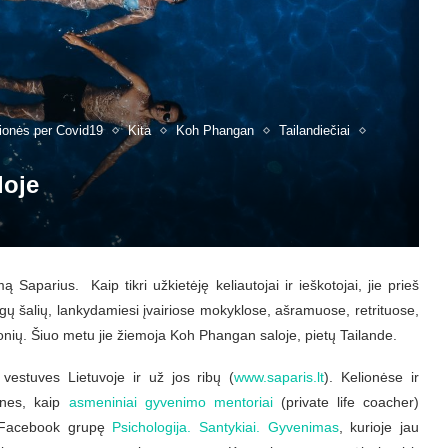
ionės per Covid19
Kita
Koh Phangan
Tailandiečiai
loje
 Saparius. Kaip tikri užkietėję keliautojai ir ieškotojai, jie prieš
gų šalių, lankydamiesi įvairiose mokyklose, ašramuose, retrituose,
nių. Šiuo metu jie žiemoja Koh Phangan saloje, pietų Tailande.
vestuves Lietuvoje ir už jos ribų (
www.saparis.lt
). Kelionėse ir
ones, kaip
asmeniniai gyvenimo mentoriai
(private life coacher)
rę Facebook grupę
Psichologija. Santykiai. Gyvenimas
, kurioje jau