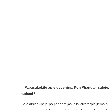
–
Papasakokite apie gyvenimą Koh Phangan saloje. Ar
turistai?
Sala atsigavinėja po pandemijos. Šis laikotarpis jiems bu