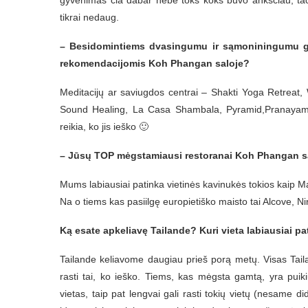
gyvenimas čia dabar nebe toks koks buvo anksčiau, tačia
tikrai nedaug.
– Besidomintiems dvasingumu ir sąmoniningumu gal 
rekomendacijomis Koh Phangan saloje?
Meditacijų ar saviugdos centrai – Shakti Yoga Retrea
Sound Healing, La Casa Shambala, Pyramid,Pranayama
reikia, ko jis ieško 🙂
– Jūsų TOP mėgstamiausi restoranai Koh Phangan sa
Mums labiausiai patinka vietinės kavinukės tokios kaip
Na o tiems kas pasiilgę europietiško maisto tai Alcove, 
Ką esate apkeliavę Tailande? Kuri vieta labiausiai pa
Tailande keliavome daugiau prieš porą metų. Visas Tailan
rasti tai, ko ieško. Tiems, kas mėgsta gamtą, yra pui
vietas, taip pat lengvai gali rasti tokių vietų (nesame d