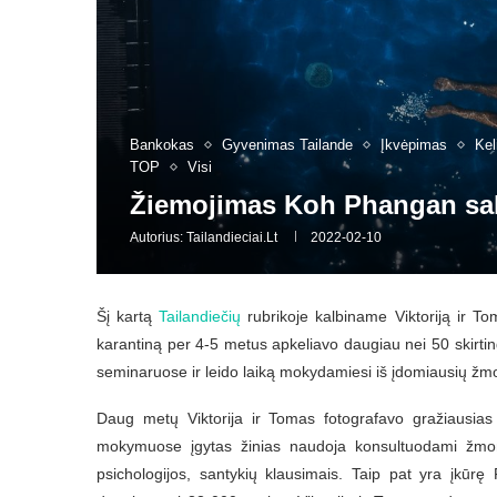
Bankokas
Gyvenimas Tailande
Įkvėpimas
Kel
TOP
Visi
Žiemojimas Koh Phangan sa
Autorius:
Tailandieciai.lt
2022-02-10
Šį kartą
Tailandiečių
rubrikoje kalbiname Viktoriją ir Tomą
karantiną per 4-5 metus apkeliavo daugiau nei 50 skirtin
seminaruose ir leido laiką mokydamiesi iš įdomiausių žmo
Daug metų Viktorija ir Tomas fotografavo gražiausias 
mokymuose įgytas žinias naudoja konsultuodami žm
psichologijos, santykių klausimais. Taip pat yra įkū