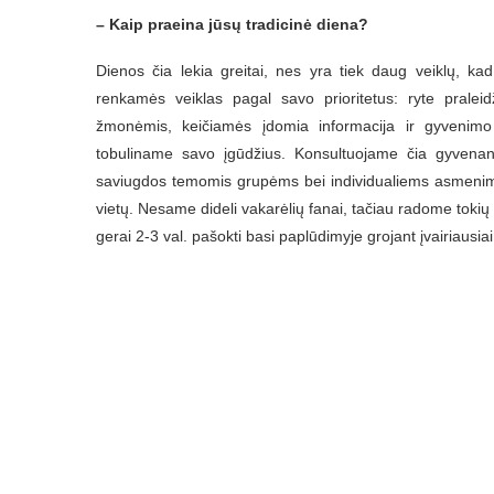
– Kaip praeina jūsų tradicinė diena?
Dienos čia lekia greitai, nes yra tiek daug veiklų, k
renkamės veiklas pagal savo prioritetus: ryte pral
žmonėmis, keičiamės įdomia informacija ir gyvenimo
tobuliname savo įgūdžius. Konsultuojame čia gyvena
saviugdos temomis grupėms bei individualiems asmenims.
vietų. Nesame dideli vakarėlių fanai, tačiau radome tokių
gerai 2-3 val. pašokti basi paplūdimyje grojant įvairiausia