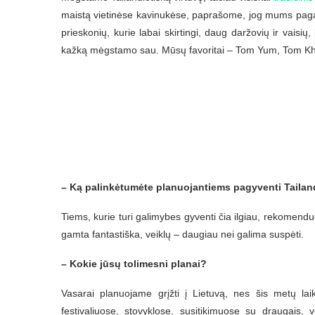
maistą vietinėse kavinukėse, paprašome, jog mums pagami
prieskonių, kurie labai skirtingi, daug daržovių ir vaisių
kažką mėgstamo sau. Mūsų favoritai – Tom Yum, Tom Kha K
– Ką palinkėtumėte planuojantiems pagyventi Tailand
Tiems, kurie turi galimybes gyventi čia ilgiau, rekomenduoj
gamta fantastiška, veiklų – daugiau nei galima suspėti.
– Kokie jūsų tolimesni planai?
Vasarai planuojame grįžti į Lietuvą, nes šis metų 
festivaliuose, stovyklose, susitikimuose su draugais,