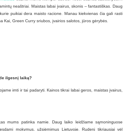
ntų neaštriai. Maistas labai įvairus, skonis – fantastiškas. Daug
, kurie puikiai dera maisto racione. Manau kiekvienas čia gali rasti
ai, Green Curry sriubos, įvairios salotos, jūros gėrybės.
e ilgesnį laiką?
ame imti ir tai padaryti. Kainos tikrai labai geros, maistas įvairus,
laikas mums patinka namie. Daug laiko leidžiame sąmoninguose
 vesdami mokymus, užsiėmimus Lietuvoje. Rudenį tikriausiai vėl