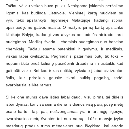
Tačiau vėliau viskas buvo puiku. Nesirgome jokiomis peršalimo
ligomis, kas būdinga Lietuvoje. Vienintelį kartą mudviem su
vyru teko apsilankyti ligoninėje Malaizijoje, kadangi stipriai
apsinuodijome gatvės maistu. O mažylis pirmą kartą apsilankė
klinikoje Balyje, kadangi vos atvykus ant odelės atsirado tarsi
nudegimas. Medikų išvada – cheminis nudegimas nuo baseino
chemikalų. Tačiau esame patenkinti ir gydymu, ir medikais,
viskas labai civilizuota. Pagrindinis patarimas būtų tik toks –
nepamirškite prieš kelionę pasirūpinti draudimu ir nusiteikti, kad
gali būti visko. Bet kad ir kas nutiktų, vykstate į labai civilizuotas
šalis, kur prireikus gausite tikrai puikią pagalbą, todėl
svarbiausia išlikite ramūs.
Ši kelionė mums davė išties labai daug. Visų pirma tai didelis
išbandymas, kai visa šeima diena iš dienos visą parą pusę metų
esate kartu. Taip pat, neišvengiamas yra ir artimųjų ilgesys,
svarbiausios metų šventės toli nuo namų. Lūžis manyje įvyko
maždaug praėjus trims mėnesiams nuo išvykimo, kai atrodė