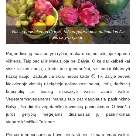
Vaisių pasirinkimas didelis, tačiau pagrindinis patiekalas čia
vis tik yra ryžiai.
Pagrindinis jų maistas yra ryžiai, makaronai, bei aliejuje kepama
vištiena. Taip pačiai ir Malaizijoje bei Balyje. O ką dar kalbėti kai
visur viskas nauja, atrodo taip gundančiai, vis norisi išbandyti
kažką naujo! Badauti čia tikrai nebus kada 🙂 Tik Balyje beveik
kiekvienoje vietinių užeigėlėje galima rasti salotų, tofu, daržovių
kepsnelių ar tiesiog užsisakyti vaisių asorti vaikui.
Vegetarams/veganams manau taip pat daugiausia pasirinkimo
Balyje, čia didelis vegetariškų kavinukių pasirinkimas. O šviežių
jūros gėrybių mėgėjams didžiausias jų pasirinkimas
vienareikšmiškai Tailande.
Pirmąjį mėnesį sunkiau buvo priprasti prie klimato, ypač vaikui.