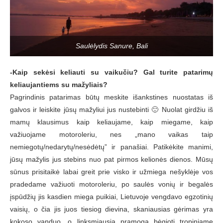
Saulėlydis Sanure, Bali
-Kaip sekėsi keliauti su vaikučiu? Gal turite patarimų
keliaujantiems su mažyliais?
Pagrindinis patarimas būtų meskite išankstines nuostatas iš
galvos ir leiskite jūsų mažyliui jus nustebinti 🙂 Nuolat girdžiu iš
mamų klausimus kaip keliaujame, kaip miegame, kaip
važiuojame motoroleriu, nes „mano vaikas taip
nemiegotų/nedarytų/nesėdėtų” ir panašiai. Patikėkite manimi,
jūsų mažylis jus stebins nuo pat pirmos kelionės dienos. Mūsų
sūnus prisitaikė labai greit prie visko ir užmiega nešyklėje vos
pradedame važiuoti motoroleriu, po saulės vonių ir begalės
įspūdžių jis kasdien miega puikiai, Lietuvoje vengdavo egzotinių
vaisių, o čia jis juos tiesiog dievina, skaniausias gėrimas yra
kokoso vanduo, o linksmiausia pramoga bėgioti tropiniame