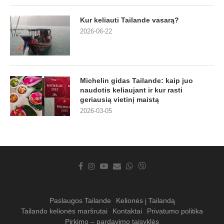
Kur keliauti Tailande vasarą?
2026-06-22
Michelin gidas Tailande: kaip juo
naudotis keliaujant ir kur rasti
geriausią vietinį maistą
2026-03-05
Paslaugos Tailande
Kelionės į Tailandą
Tailando kelionės maršrutai
Kontaktai
Privatumo politika
Pirkimo – pardavimo taisyklės