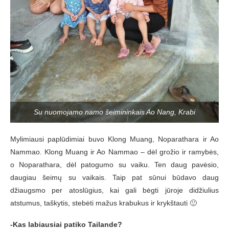
Su nuomojamo namo šeimininkais Ao Nang, Krabi
Mylimiausi paplūdimiai buvo Klong Muang, Noparathara ir Ao
Nammao. Klong Muang ir Ao Nammao – dėl grožio ir ramybės,
o Noparathara, dėl patogumo su vaiku. Ten daug pavėsio,
daugiau šeimų su vaikais. Taip pat sūnui būdavo daug
džiaugsmo per atoslūgius, kai gali bėgti jūroje didžiulius
atstumus, taškytis, stebėti mažus krabukus ir krykštauti 🙂
-Kas labiausiai patiko Tailande?