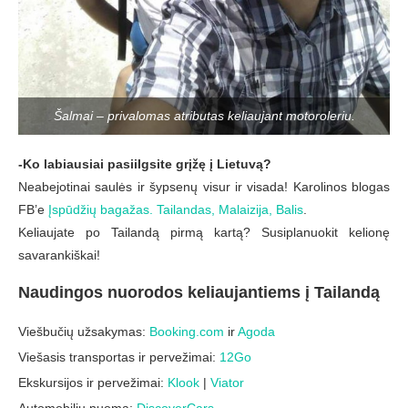
Šalmai – privalomas atributas keliaujant motoroleriu.
-Ko labiausiai pasiilgsite grįžę į Lietuvą?
Neabejotinai saulės ir šypsenų visur ir visada! Karolinos blogas
FB’e
Įspūdžių bagažas. Tailandas, Malaizija, Balis
.
Keliaujate po Tailandą pirmą kartą? Susiplanuokit kelionę
savarankiškai!
Naudingos nuorodos keliaujantiems į Tailandą
Viešbučių užsakymas:
Booking.com
ir
Agoda
Viešasis transportas ir pervežimai:
12Go
Ekskursijos ir pervežimai:
Klook
|
Viator
Automobilių nuoma:
DiscoverCars