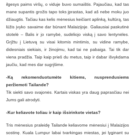
ilgesys paims viršų, o viduje buvo sumaištis. Pajaučiau, kad tas
mane supantis grožis tapo toks įprastas, kad aš nebe moku juo
džiaugtis. Tačiau kas kelis mėnesius keičiant aplinką, kultūrą, tas
lūžis įvyko savaime dar būnant Malaizijoje. Galiausiai paskutinė
stotelė – Balis ir jo ramybė, sudėliojo viską į savo lentynėles.
Grįžtu į Lietuvą su visai kitomis mintimis, su vidine ramybe,
didesniais siekiais, ir žinojimu, kad tai ne pabaiga. Tai tik dar
viena pradžia. Taip kaip prieš du metus, taip ir dabar išvykdama
jaučiu, kad mes dar sugrįšime.
-Ką rekomenduotumėte kitiems, nusprendusiems
peržiemoti Tailande?
Tik siekti savo svajonės. Kartais viskas yra daug paprasčiau nei
Jums gali atrodyti.
-Kur keliavote toliau ir kaip išsirinkote vietas?
Tris mėnesius praleidę Tailande keliavome mėnesiui į Malaizijos
sostinę. Kuala Lumpur labai tvarkingas miestas, jei lyginant su