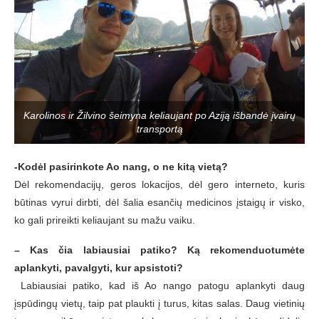
Karolinos ir Žilvino šeimyna keliaujant po Aziją išbandė įvairų
transportą
-Kodėl pasirinkote Ao nang, o ne kitą vietą?
Dėl rekomendacijų, geros lokacijos, dėl gero interneto, kuris
būtinas vyrui dirbti, dėl šalia esančių medicinos įstaigų ir visko,
ko gali prireikti keliaujant su mažu vaiku.
–
Kas čia labiausiai patiko? Ką rekomenduotumėte
aplankyti, pavalgyti, kur apsistoti?
Labiausiai patiko, kad iš Ao nango patogu aplankyti daug
įspūdingų vietų, taip pat plaukti į turus, kitas salas. Daug vietinių