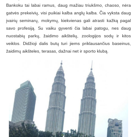
Bankoku tai labai ramus, daug mažiau triukšmo, chaoso, nėra
gatvės prekeivių, visi puikiai kalba anglų kalba. Čia vyksta daug
įvairių seminarų, mokymų, kiekvienas gali atrasti kažką pagal
savo profesiją. Su vaiku gyventi čia labai patogu, nes daug
nuostabių parkų, žaidimo aikštelių, zoologijos sodų ir kitos
veiklos. Didžioji dalis butų turi jiems priklausančius baseinus,
žaidimų aikšteles, terasas, dažnai net ir sporto klubą.