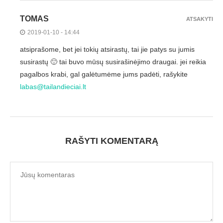
TOMAS
ATSAKYTI
2019-01-10 - 14:44
atsiprašome, bet jei tokių atsirastų, tai jie patys su jumis
susirastų 🙂 tai buvo mūsų susirašinėjimo draugai. jei reikia
pagalbos krabi, gal galėtumėme jums padėti, rašykite
labas@tailandieciai.lt
RAŠYTI KOMENTARĄ