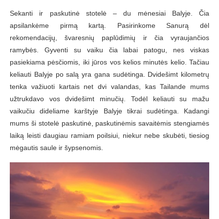
Sekanti ir paskutinė stotelė – du mėnesiai Balyje. Čia
apsilankėme pirmą kartą. Pasirinkome Sanurą dėl
rekomendacijų, švaresnių paplūdimių ir čia vyraujančios
ramybės. Gyventi su vaiku čia labai patogu, nes viskas
pasiekiama pėsčiomis, iki jūros vos kelios minutės kelio. Tačiau
keliauti Balyje po salą yra gana sudėtinga. Dvidešimt kilometrų
tenka važiuoti kartais net dvi valandas, kas Tailande mums
užtrukdavo vos dvidešimt minučių. Todėl keliauti su mažu
vaikučiu dideliame karštyje Balyje tikrai sudėtinga. Kadangi
mums ši stotelė paskutinė, paskutinėmis savaitėmis stengiamės
laiką leisti daugiau ramiam poilsiui, niekur nebe skubėti, tiesiog
mėgautis saule ir šypsenomis.