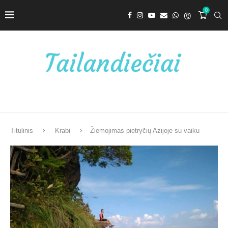
0
Titulinis
Krabi
Žiemojimas pietryčių Azijoje su vaiku