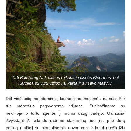
Tab Kak Hang Nak kalnas reikalauja fizinės ištvermės, bet
Karolina su vyru užlipo į šį kalną ir su savo mažyliu.
Dėl viešbučių nepatarsime, kadangi nuomojomės namus. Per
tris mėnesius pagyvenome trijuose. Susipažinome su
nekilnojamo turto agente, ji mums daug padėjo. Galiausiai
išvykstant iš Tailando radome staigmeną nuo jos, prie durų
paliktą maišelį su simbolinėmis dovanomis ir labai nuoširdžiu