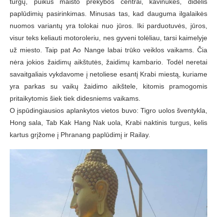
turgų, puikūs maisto prekybos centrai, kavinukės, didelis
paplūdimių pasirinkimas. Minusas tas, kad dauguma ilgalaikės
nuomos variantų yra tolokai nuo jūros. Iki parduotuvės, jūros,
visur teks keliauti motoroleriu, nes gyveni tolėliau, tarsi kaimelyje
už miesto. Taip pat Ao Nange labai trūko veiklos vaikams. Čia
nėra jokios žaidimų aikštutės, žaidimų kambario. Todėl neretai
savaitgaliais vykdavome į netoliese esantį Krabi miestą, kuriame
yra parkas su vaikų žaidimo aikštele, kitomis pramogomis
pritaikytomis šiek tiek didesniems vaikams.
O įspūdingiausios aplankytos vietos buvo: Tigro uolos šventykla,
Hong sala, Tab Kak Hang Nak uola, Krabi naktinis turgus, kelis
kartus grįžome į Phranang paplūdimį ir Railay.