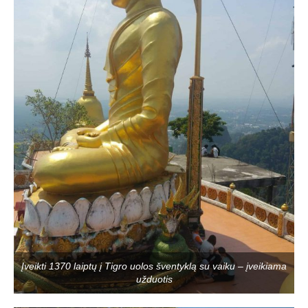
Įveikti 1370 laiptų į Tigro uolos šventyklą su vaiku – įveikiama
užduotis