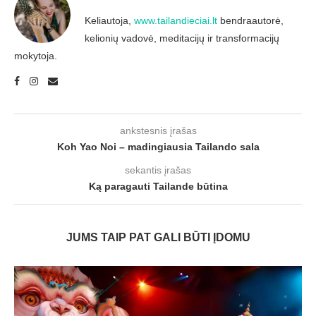
Keliautoja,
www.tailandieciai.lt
bendraautorė,
kelionių vadovė, meditacijų ir transformacijų
mokytoja.
ankstesnis įrašas
Koh Yao Noi – madingiausia Tailando sala
sekantis įrašas
Ką paragauti Tailande būtina
JUMS TAIP PAT GALI BŪTI ĮDOMU