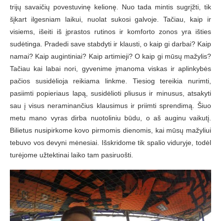
trijų savaičių povestuvinę kelionę. Nuo tada mintis sugrįžti, tik
šįkart ilgesniam laikui, nuolat sukosi galvoje. Tačiau, kaip ir
visiems, išeiti iš įprastos rutinos ir komforto zonos yra išties
sudėtinga. Pradedi save stabdyti ir klausti, o kaip gi darbai? Kaip
namai? Kaip augintiniai? Kaip artimieji? O kaip gi mūsų mažylis?
Tačiau kai labai nori, gyvenime įmanoma viskas ir aplinkybės
pačios susidėlioja reikiama linkme. Tiesiog tereikia nurimti,
pasiimti popieriaus lapą, susidėlioti pliusus ir minusus, atsakyti
sau į visus neraminančius klausimus ir priimti sprendimą. Šiuo
metu mano vyras dirba nuotoliniu būdu, o aš auginu vaikutį.
Bilietus nusipirkome kovo pirmomis dienomis, kai mūsų mažyliui
tebuvo vos devyni mėnesiai. Išskridome tik spalio viduryje, todėl
turėjome užtektinai laiko tam pasiruošti.