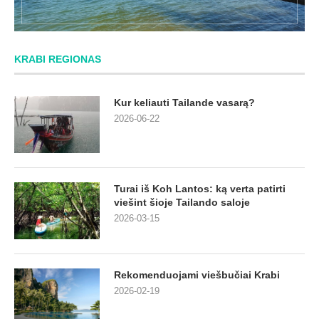
KRABI REGIONAS
Kur keliauti Tailande vasarą?
2026-06-22
Turai iš Koh Lantos: ką verta patirti
viešint šioje Tailando saloje
2026-03-15
Rekomenduojami viešbučiai Krabi
2026-02-19