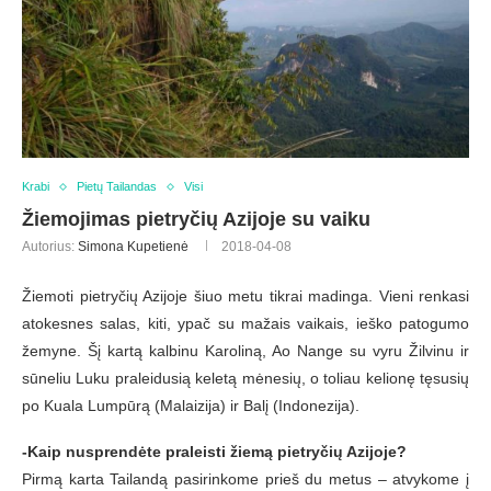
Krabi
Pietų Tailandas
Visi
Žiemojimas pietryčių Azijoje su vaiku
Autorius:
Simona Kupetienė
2018-04-08
Žiemoti pietryčių Azijoje šiuo metu tikrai madinga. Vieni renkasi
atokesnes salas, kiti, ypač su mažais vaikais, ieško patogumo
žemyne. Šį kartą kalbinu Karoliną, Ao Nange su vyru Žilvinu ir
sūneliu Luku praleidusią keletą mėnesių, o toliau kelionę tęsusių
po Kuala Lumpūrą (Malaizija) ir Balį (Indonezija).
-Kaip nusprendėte praleisti žiemą pietryčių Azijoje?
Pirmą karta Tailandą pasirinkome prieš du metus – atvykome į