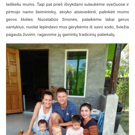
laiškeliu mums. Taip pat prieš išvykdami sulaukėme svečiuose ir
pirmojo namo šeimininkų, atvyko atsisveikinti, palinkėti mums
geros kloties. Nuostabūs žmonės, palaikėme labai gerus
santykius, nuolat lepindavo mus gėrybėmis iš savo sodo, šviežia
pagauta žuvimi, ragavome jų gamintų tradicinių patiekalų.