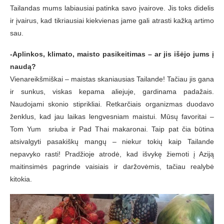
Tailandas mums labiausiai patinka savo įvairove. Jis toks didelis
ir įvairus, kad tikriausiai kiekvienas jame gali atrasti kažką artimo
sau.
-Aplinkos, klimato, maisto pasikeitimas – ar jis išėjo jums į
naudą?
Vienareikšmiškai – maistas skaniausias Tailande! Tačiau jis gana
ir sunkus, viskas kepama aliejuje, gardinama padažais.
Naudojami skonio stiprikliai. Retkarčiais organizmas duodavo
ženklus, kad jau laikas lengvesniam maistui. Mūsų favoritai –
Tom Yum sriuba ir Pad Thai makaronai. Taip pat čia būtina
atsivalgyti pasakiškų mangų – niekur tokių kaip Tailande
nepavyko rasti! Pradžioje atrodė, kad išvykę žiemoti į Aziją
maitinsimės pagrinde vaisiais ir daržovėmis, tačiau realybė
kitokia.