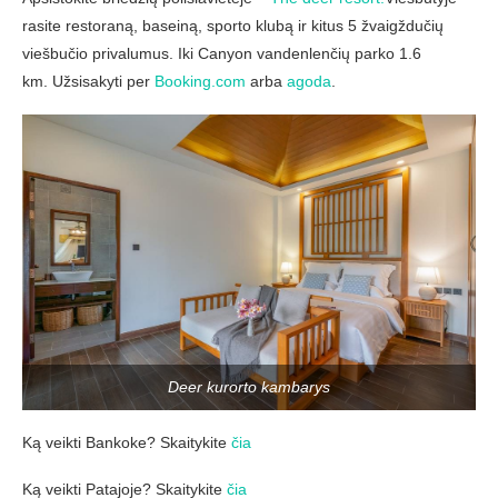
rasite restoraną, baseiną, sporto klubą ir kitus 5 žvaigždučių
viešbučio privalumus. Iki Canyon vandenlenčių parko 1.6
km. Užsisakyti per
Booking.com
arba
agoda
.
Deer kurorto kambarys
Ką veikti Bankoke? Skaitykite
čia
Ką veikti Patajoje? Skaitykite
čia