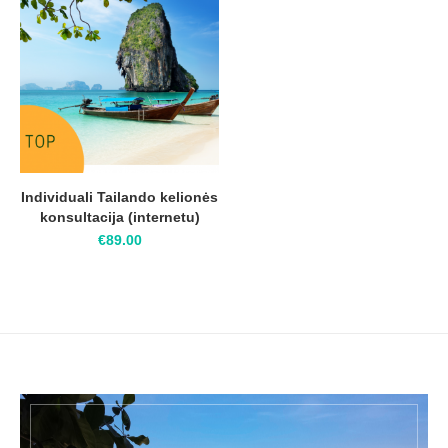
Individuali Tailando kelionės
konsultacija (internetu)
€
89.00