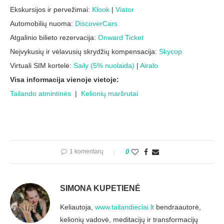
Ekskursijos ir pervežimai:
Klook
|
Viator
Automobilių nuoma:
DiscoverCars
Atgalinio bilieto rezervacija:
Onward Ticket
Neįvykusių ir vėlavusių skrydžių kompensacija:
Skycop
Virtuali SIM kortelė:
Saily (5% nuolaida)
|
Airalo
Visa informacija vienoje vietoje:
Tailando atmintinės
|
Kelionių maršrutai
1 komentarų
0
SIMONA KUPETIENĖ
Keliautoja,
www.tailandieciai.lt
bendraautorė,
kelionių vadovė, meditacijų ir transformacijų