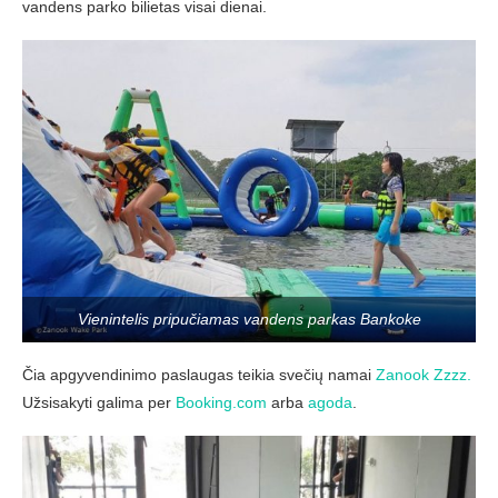
vandens parko bilietas visai dienai.
Vienintelis pripučiamas vandens parkas Bankoke
Čia apgyvendinimo paslaugas teikia svečių namai
Zanook Zzzz.
Užsisakyti galima per
Booking.com
arba
agoda
.