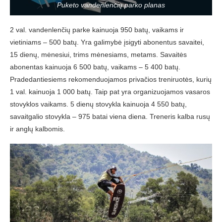
Puketo vandenlenčių parko planas
2 val. vandenlenčių parke kainuoja 950 batų, vaikams ir
vietiniams – 500 batų. Yra galimybė įsigyti abonentus savaitei,
15 dienų, mėnesiui, trims mėnesiams, metams. Savaitės
abonentas kainuoja 6 500 batų, vaikams – 5 400 batų.
Pradedantiesiems rekomenduojamos privačios treniruotės, kurių
1 val. kainuoja 1 000 batų. Taip pat yra organizuojamos vasaros
stovyklos vaikams. 5 dienų stovykla kainuoja 4 550 batų,
savaitgalio stovykla – 975 batai viena diena. Treneris kalba rusų
ir anglų kalbomis.