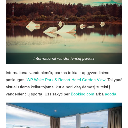
International vandenlenčių parkas
International vandenlenčių parkas teikia ir apgyvendinimo
paslaugas
IWP Wake Park & Resort Hotel Garden View
. Tai ypač
aktualu tiems keliautojams, kurie nori visą dėmesį sutekti į
vandenlenčių sportą. Užsisakyti per
Booking.com
arba
agoda
.