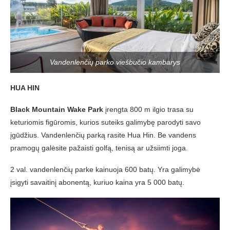
Vandenlenčių parko viešbučio kambarys
HUA HIN
Black Mountain Wake Park
įrengta 800 m ilgio trasa su
keturiomis figūromis, kurios suteiks galimybę parodyti savo
įgūdžius. Vandenlenčių parką rasite Hua Hin. Be vandens
pramogų galėsite pažaisti golfą, tenisą ar užsiimti joga.
2 val. vandenlenčių parke kainuoja 600 batų. Yra galimybė
įsigyti savaitinį abonentą, kuriuo kaina yra 5 000 batų.