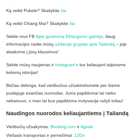
Ką veikti Pukete? Skaitykite
čia
Ką veikti Chiang Mai? Skaitykite
čia
Sekite mus FB
Apie gyvenimą Džiaugsmo gatvėje
, daug
informacijos rasite mūsų
uždaroje grupėje apie Tailandą
– joje
atsakome į jūsų klausimus!
Sekite mūsų naujienas ir
Instagram’e
kur keliaujant talpiname
kelionių istorijas!
Būčiau dėkinga, kad viešbučius užsakinėtumėte per šiame
puslapyje esančias nuorodas. Jums papildomai tai nieko
nekainuos, o man tai bus papildoma motyvacija rašyti toliau!
Naudingos nuorodos keliaujantiems į Tailandą
Viešbučių užsakymas:
Booking.com
ir
Agoda
Viešasis transportas ir pervežimai:
12Go