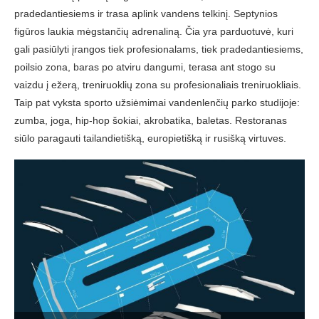
pradedantiesiems ir trasa aplink vandens telkinį. Septynios
figūros laukia mėgstančių adrenaliną. Čia yra parduotuvė, kuri
gali pasiūlyti įrangos tiek profesionalams, tiek pradedantiesiems,
poilsio zona, baras po atviru dangumi, terasa ant stogo su
vaizdu į ežerą, treniruoklių zona su profesionaliais treniruokliais.
Taip pat vyksta sporto užsiėmimai vandenlenčių parko studijoje:
zumba, joga, hip-hop šokiai, akrobatika, baletas. Restoranas
siūlo paragauti tailandietišką, europietišką ir rusišką virtuves.