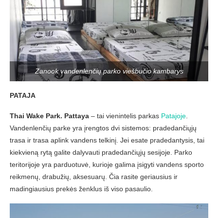
Zanook vandenlenčių parko viešbučio kambarys
PATAJA
Thai Wake Park. Pattaya
– tai vienintelis parkas
Patajoje
.
Vandenlenčių parke yra įrengtos dvi sistemos: pradedančiųjų
trasa ir trasa aplink vandens telkinį. Jei esate pradedantysis, tai
kiekvieną rytą galite dalyvauti pradedančiųjų sesijoje. Parko
teritorijoje yra parduotuvė, kurioje galima įsigyti vandens sporto
reikmenų, drabužių, aksesuarų. Čia rasite geriausius ir
madingiausius prekės ženklus iš viso pasaulio.