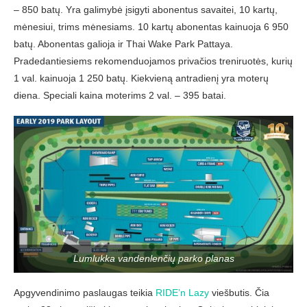
– 850 batų. Yra galimybė įsigyti abonentus savaitei, 10 kartų,
mėnesiui, trims mėnesiams. 10 kartų abonentas kainuoja 6 950
batų. Abonentas galioja ir Thai Wake Park Pattaya.
Pradedantiesiems rekomenduojamos privačios treniruotės, kurių
1 val. kainuoja 1 250 batų. Kiekvieną antradienį yra moterų
diena. Speciali kaina moterims 2 val. – 395 batai.
Lumlukka vandenlenčių parko planas
Apgyvendinimo paslaugas teikia
RIDE’n Lazy
viešbutis. Čia