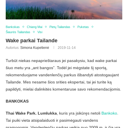
Bankokas
Chiang Mai
Pietų Tailandas
Puketas
Šiaurės Tailandas
Visi
Wake parkai Tailande
Autorius:
Simona Kupetienė
2019-11-14
Turbūt niekas nepaprieštaraus jei pasakysiu, kad wake parkai
šiuo metu yra „ant bangos”. Todėl jei mėgstate šį sportą,
rekomenduojame vandenlenčių parkus išbandyti atostogaujant
Tailande. Mes nesame šios srities ekspertai, tai jei turite ką
papildyti, mielai dalinkitės komentaruse savo rekomendacijomis.
BANKOKAS
Thai Wake Park. Lumlukka
, kuris yra įsikūręs netoli
Bankoko
.
Tai puiki vieta atsipalaiduoti ir pasimėgauti vandens
pramogomis. Vandenlenčių parkas veikia nuo 2009 m. ir čia yra