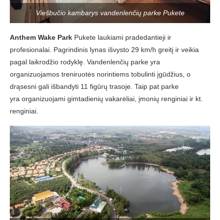
Viešbučio kambarys vandenlenčių parke Pukete
Anthem Wake Park
Pukete laukiami pradedantieji ir
profesionalai. Pagrindinis lynas išvysto 29 km/h greitį ir veikia
pagal laikrodžio rodyklę. Vandenlenčių parke yra
organizuojamos treniruotės norintiems tobulinti įgūdžius, o
drąsesni gali išbandyti 11 figūrų trasoje. Taip pat parke
yra organizuojami gimtadienių vakarėliai, įmonių renginiai ir kt.
renginiai.