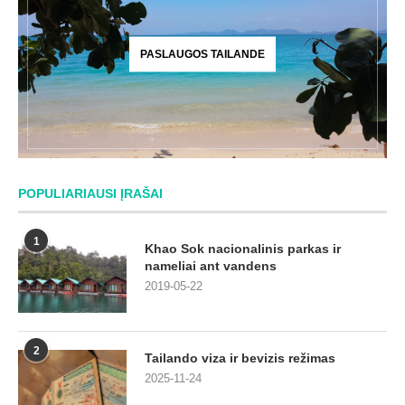
PASLAUGOS TAILANDE
POPULIARIAUSI ĮRAŠAI
1
Khao Sok nacionalinis parkas ir
nameliai ant vandens
2019-05-22
2
Tailando viza ir bevizis režimas
2025-11-24