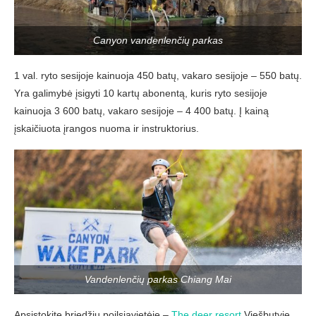
Canyon vandenlenčių parkas
1 val. ryto sesijoje kainuoja 450 batų, vakaro sesijoje – 550 batų.
Yra galimybė įsigyti 10 kartų abonentą, kuris ryto sesijoje
kainuoja 3 600 batų, vakaro sesijoje – 4 400 batų. Į kainą
įskaičiuota įrangos nuoma ir instruktorius.
Vandenlenčių parkas Chiang Mai
Apsistokite briedžių poilsiavietėje –
The deer resort.
Viešbutyje