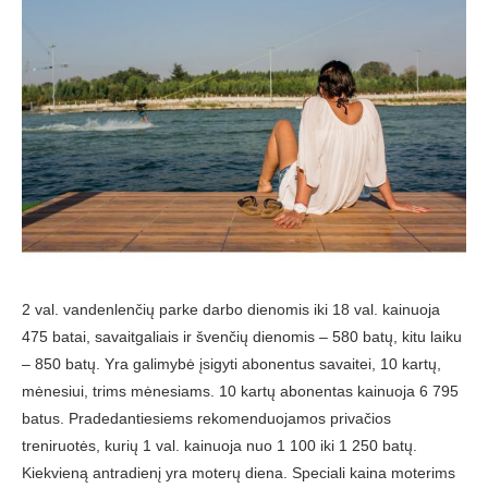
2 val. vandenlenčių parke darbo dienomis iki 18 val. kainuoja
475 batai, savaitgaliais ir švenčių dienomis – 580 batų, kitu laiku
– 850 batų. Yra galimybė įsigyti abonentus savaitei, 10 kartų,
mėnesiui, trims mėnesiams. 10 kartų abonentas kainuoja 6 795
batus. Pradedantiesiems rekomenduojamos privačios
treniruotės, kurių 1 val. kainuoja nuo 1 100 iki 1 250 batų.
Kiekvieną antradienį yra moterų diena. Speciali kaina moterims