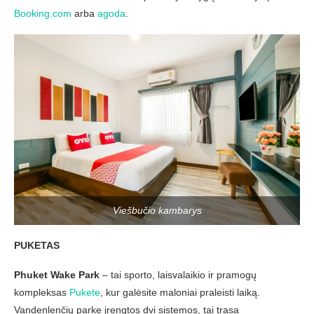
Booking.com
arba
agoda
.
Viešbučio kambarys
PUKETAS
Phuket Wake Park
– tai sporto, laisvalaikio ir pramogų
kompleksas
Pukete
, kur galėsite maloniai praleisti laiką.
Vandenlenčių parke įrengtos dvi sistemos, tai trasa