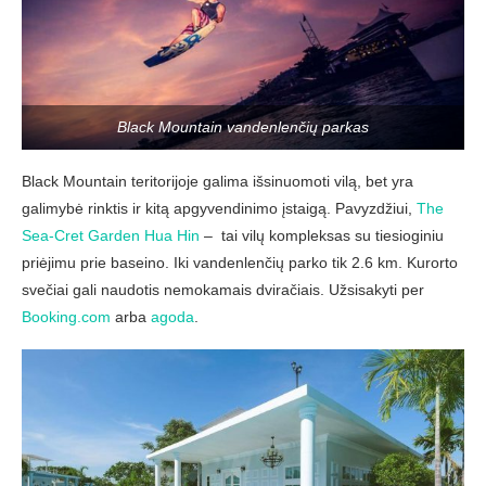
Black Mountain vandenlenčių parkas
Black Mountain teritorijoje galima išsinuomoti vilą, bet yra
galimybė rinktis ir kitą apgyvendinimo įstaigą. Pavyzdžiui,
The
Sea-Cret Garden Hua Hin
– tai vilų kompleksas su tiesioginiu
priėjimu prie baseino. Iki vandenlenčių parko tik 2.6 km. Kurorto
svečiai gali naudotis nemokamais dviračiais. Užsisakyti per
Booking.com
arba
agoda
.