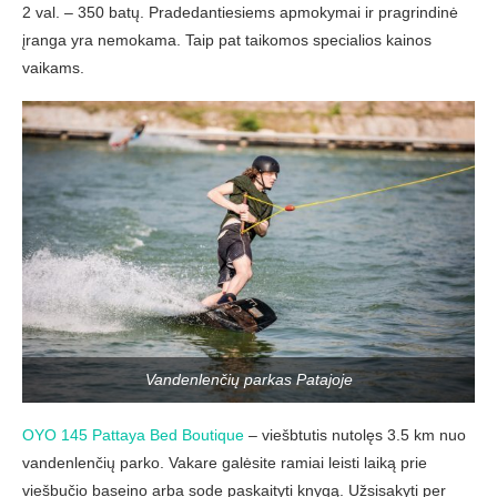
2 val. – 350 batų. Pradedantiesiems apmokymai ir pragrindinė
įranga yra nemokama. Taip pat taikomos specialios kainos
vaikams.
Vandenlenčių parkas Patajoje
OYO 145 Pattaya Bed Boutique
– viešbtutis nutolęs 3.5 km nuo
vandenlenčių parko. Vakare galėsite ramiai leisti laiką prie
viešbučio baseino arba sode paskaityti knygą. Užsisakyti per