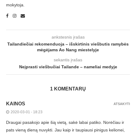
mokytoja.
ankstesnis įrašas
Tailandiečiai rekomenduoja – išskirtinis viešbutis ramybės
mėgėjams Ao Nang miestelyje
sekantis įrašas
Neįprasti viešbučiai Tailande – nameliai medyje
1 KOMENTARŲ
KAINOS
ATSAKYTI
2020-03-01 - 18:23
Draugai pasakojo apie šią vietą, sakė labai patiko. Norėčiau ir
pats vieną dieną nuvykti. Jau kaip ir taupiausi pinigus kelionei,