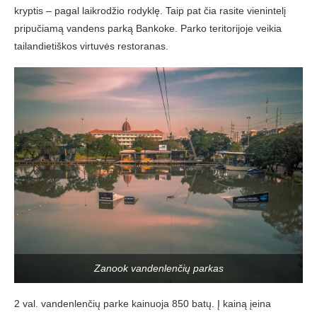
kryptis – pagal laikrodžio rodyklę. Taip pat čia rasite vienintelį
pripučiamą vandens parką Bankoke. Parko teritorijoje veikia
tailandietiškos virtuvės restoranas.
Zanook vandenlenčių parkas
2 val. vandenlenčių parke kainuoja 850 batų. Į kainą įeina