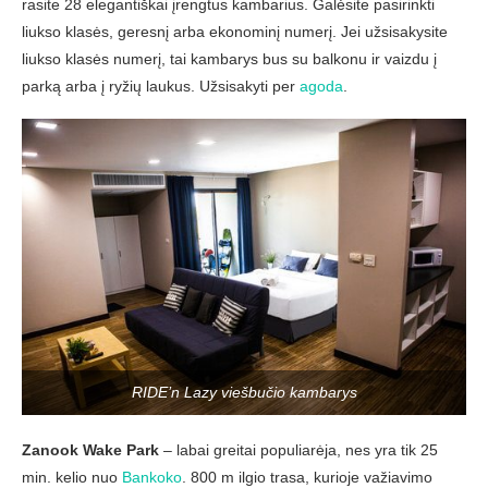
rasite 28 elegantiškai įrengtus kambarius. Galėsite pasirinkti
liukso klasės, geresnį arba ekonominį numerį. Jei užsisakysite
liukso klasės numerį, tai kambarys bus su balkonu ir vaizdu į
parką arba į ryžių laukus. Užsisakyti per
agoda
.
RIDE’n Lazy viešbučio kambarys
Zanook Wake Park
– labai greitai populiarėja, nes yra tik 25
min. kelio nuo
Bankoko
. 800 m ilgio trasa, kurioje važiavimo