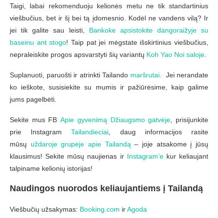
Taigi, labai rekomenduoju kelionės metu ne tik standartinius
viešbučius, bet ir šį bei tą įdomesnio. Kodėl ne vandens vilą? Ir
jei tik galite sau leisti,
Bankoke apsistokite dangoraižyje su
baseinu ant stogo
! Taip pat jei mėgstate išskirtinius viešbučius,
nepraleiskite progos apsvarstyti šių variantų
Koh Yao Noi saloje
.
Suplanuoti, paruošti ir atrinkti Tailando
maršrutai.
Jei nerandate
ko ieškote, susisiekite su mumis ir pažiūrėsime, kaip galime
jums pagelbėti.
Sekite mus FB
Apie gyvenimą Džiaugsmo gatvėje
, prisijunkite
prie Instagram
Tailandieciai
, daug informacijos rasite
mūsų
uždaroje grupėje apie Tailandą
– joje atsakome į jūsų
klausimus! Sekite mūsų naujienas ir
Instagram’e
kur keliaujant
talpiname kelionių istorijas!
Naudingos nuorodos keliaujantiems į Tailandą
Viešbučių užsakymas:
Booking.com
ir
Agoda