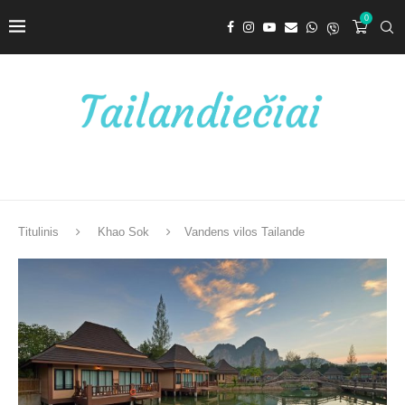
0
Titulinis
Khao Sok
Vandens vilos Tailande