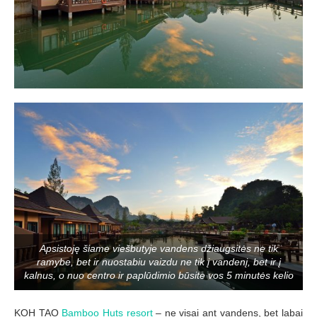
Apsistoję šiame viešbutyje vandens džiaugsitės ne tik
ramybe, bet ir nuostabiu vaizdu ne tik į vandenį, bet ir į
kalnus, o nuo centro ir paplūdimio būsite vos 5 minutės kelio
KOH TAO
Bamboo Huts resort
– ne visai ant vandens, bet labai