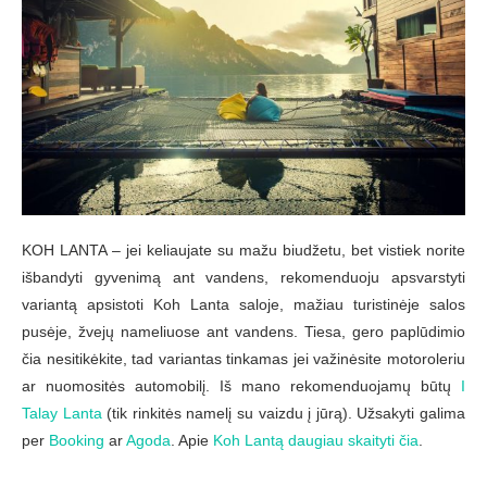
KOH LANTA – jei keliaujate su mažu biudžetu, bet vistiek norite
išbandyti gyvenimą ant vandens, rekomenduoju apsvarstyti
variantą apsistoti Koh Lanta saloje, mažiau turistinėje salos
pusėje, žvejų nameliuose ant vandens. Tiesa, gero paplūdimio
čia nesitikėkite, tad variantas tinkamas jei važinėsite motoroleriu
ar nuomositės automobilį. Iš mano rekomenduojamų būtų
I
Talay Lanta
(tik rinkitės namelį su vaizdu į jūrą). Užsakyti galima
per
Booking
ar
Agoda
. Apie
Koh Lantą daugiau skaityti čia
.