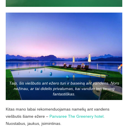
Taip, šis viešbutis ant ežero turi ir baseiną ant vandens. Nors
nežinau, ar tai didelis privalumas, kai vanduo ten tiesiog
fantastiškas.
Kitas mano labai rekomenduojamas namelių ant vandens
viešbutis šiame ežere –
Panvaree The Greenery hotel
.
Nuostabus, jaukus, įsimintinas.