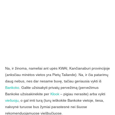
Na, ir žinoma, nameliai ant upės KWAI, Kančianaburi provincijoje
(anksčiau minėtos vietos yra Pietų Tailande). Na, ir čia patarimų
daug nebus, nes dar nesame buvę, tačiau geriausia vykti iš
Bankoko
. Galite užsisakyti privatų pervežimą (pervežimus
Bankoke užsisakinėkite per
Klook
– pigiau nerasite) arba vykti
viešuoju
, o gal imti turą (turų ieškokite Bankoke vietoje, tiesa,
nakvynė turuose bus žymiai parastesnė nei šiuose
rekomenduojamuose viešbučiuose.