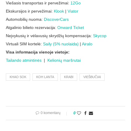
Viešasis transportas ir pervežimai:
12Go
Ekskursijos ir pervežimai:
Klook
|
Viator
Automobilių nuoma:
DiscoverCars
Atgalinio bilieto rezervacija:
Onward Ticket
Neįvykusių ir vėlavusių skrydžių kompensacija:
Skycop
Virtuali SIM kortelė:
Saily (5% nuolaida)
|
Airalo
Visa informacija vienoje vietoje:
Tailando atmintinės
|
Kelionių maršrutai
KHAO SOK
KOH LANTA
KRABI
VIEŠBUČIAI
0 komentarų
0