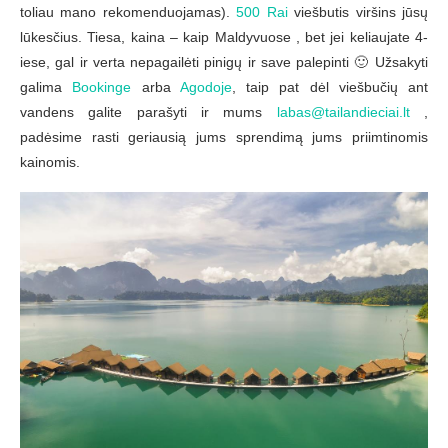
toliau mano rekomenduojamas).
500 Rai
viešbutis viršins jūsų
lūkesčius. Tiesa, kaina – kaip Maldyvuose , bet jei keliaujate 4-
iese, gal ir verta nepagailėti pinigų ir save palepinti 🙂 Užsakyti
galima
Bookinge
arba
Agodoje
, taip pat dėl viešbučių ant
vandens galite parašyti ir mums
labas@tailandieciai.lt
,
padėsime rasti geriausią jums sprendimą jums priimtinomis
kainomis.