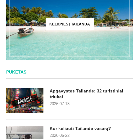
KELIONĖS Į TAILANDĄ
PUKETAS
Apgavystės Tailande: 32 turistiniai
triukai
2026-07-13
Kur keliauti Tailande vasarą?
2026-06-22