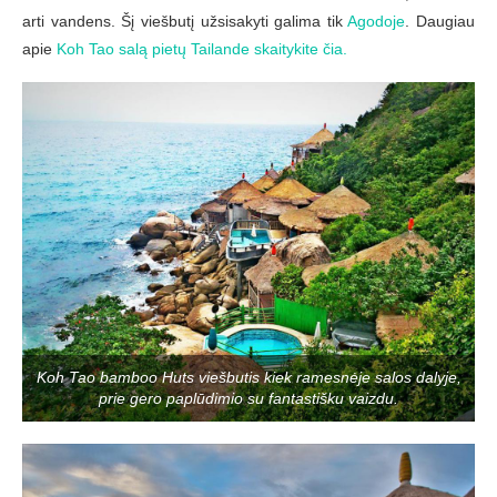
arti vandens. Šį viešbutį užsisakyti galima tik
Agodoje
. Daugiau
apie
Koh Tao salą pietų Tailande skaitykite čia.
Koh Tao bamboo Huts viešbutis kiek ramesnėje salos dalyje,
prie gero paplūdimio su fantastišku vaizdu.