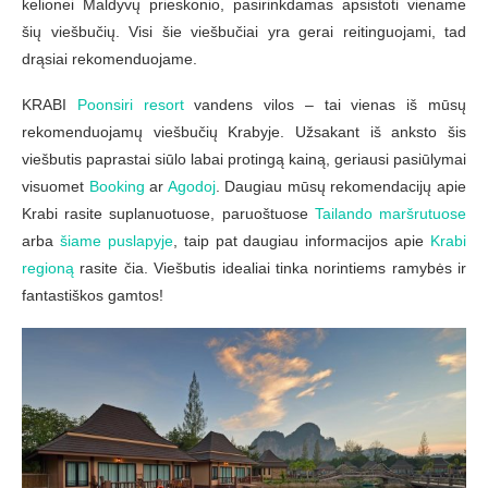
kelionei Maldyvų prieskonio, pasirinkdamas apsistoti viename
šių viešbučių. Visi šie viešbučiai yra gerai reitinguojami, tad
drąsiai rekomenduojame.
KRABI
Poonsiri resort
vandens vilos – tai vienas iš mūsų
rekomenduojamų viešbučių Krabyje. Užsakant iš anksto šis
viešbutis paprastai siūlo labai protingą kainą, geriausi pasiūlymai
visuomet
Booking
ar
Agodoj
. Daugiau mūsų rekomendacijų apie
Krabi rasite suplanuotuose, paruoštuose
Tailando maršrutuose
arba
šiame puslapyje
, taip pat daugiau informacijos apie
Krabi
regioną
rasite čia. Viešbutis idealiai tinka norintiems ramybės ir
fantastiškos gamtos!