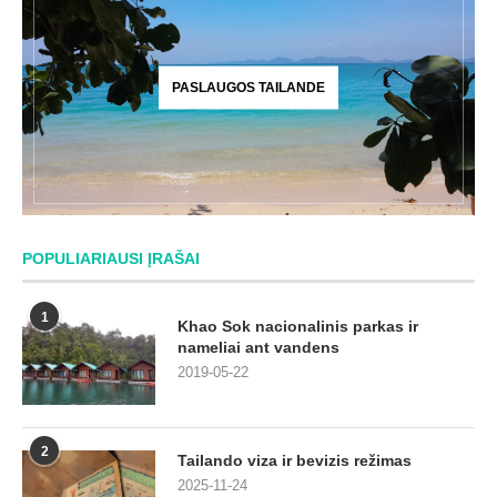
PASLAUGOS TAILANDE
POPULIARIAUSI ĮRAŠAI
1
Khao Sok nacionalinis parkas ir
nameliai ant vandens
2019-05-22
2
Tailando viza ir bevizis režimas
2025-11-24