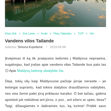
Khao Sok
Koh Lanta
Krabi
Pietų Tailandas
TOP
Visi
Vandens vilos Tailande
Autorius:
Simona Kupetienė
2019-05-06
Įkvėpimas iš ką tik praėjusios kelionės į Maldyvus nepraeina,
sugalvojau, kad įrašas apie vandens vilas Tailande bus pats tas
🙂 Apie
Maldyvų kelionę skaitykite čia
.
Deja, tokių vilų kaip Maldyvuose pačioje jūroje nerasite – jei
teisingai suprantu, kad tokios statybos draudžiamos valstybės,
nes visa žemė palei jūrą priklauso karaliui. O bet tačiau, galima
apsistoti juk nebūtinai ant jūros, o pvz., ant ežero ar upės, tiesa?
Taigi, džiaugiamės ir dalinamės tuo, ką turime! Pridėk savo