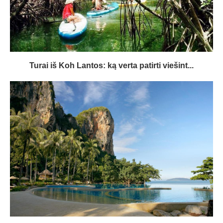
Turai iš Koh Lantos: ką verta patirti viešint...