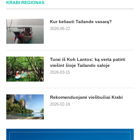
KRABI REGIONAS
Kur keliauti Tailande vasarą?
2026-06-22
Turai iš Koh Lantos: ką verta patirti
viešint šioje Tailando saloje
2026-03-15
Rekomenduojami viešbučiai Krabi
2026-02-19