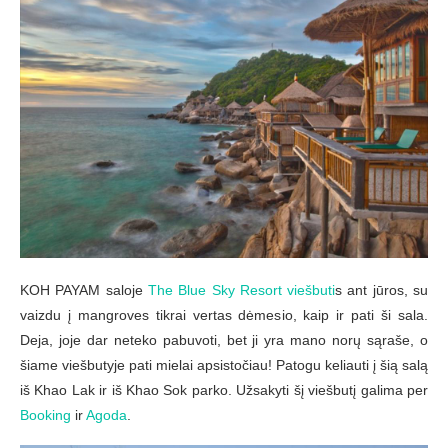
KOH PAYAM saloje
The Blue Sky Resort viešbuti
s ant jūros, su
vaizdu į mangroves tikrai vertas dėmesio, kaip ir pati ši sala.
Deja, joje dar neteko pabuvoti, bet ji yra mano norų sąraše, o
šiame viešbutyje pati mielai apsistočiau! Patogu keliauti į šią salą
iš Khao Lak ir iš Khao Sok parko. Užsakyti šį viešbutį galima per
Booking
ir
Agoda
.