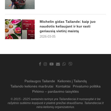
Michelin gidas Tailande: kaip juo
naudotis keliaujant ir kur rasti
geriausią vietinį maistą
2026-03-05
Paslaugos Tailande
Kelionės į Tailandą
Tailando kelionės maršrutai
Kontaktai
Privatumo politika
Pirkimo – pardavimo taisyklės
© 2015 - 2025 svetainės turinys yra Tailandieciai.lt nuosavybė ir be
rašytinio sutikimo kopijuoti ir platinti griežtai draudžiama. Tailandieciai.lt
nėra kelionių organizatorius.