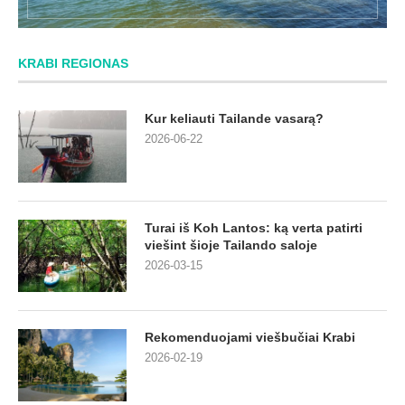
KRABI REGIONAS
Kur keliauti Tailande vasarą?
2026-06-22
Turai iš Koh Lantos: ką verta patirti
viešint šioje Tailando saloje
2026-03-15
Rekomenduojami viešbučiai Krabi
2026-02-19