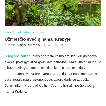
Krabi
Pietų Tailandas
Visi
Užmiesčio svečių namai Krabyje
Autorius:
Simona Kupetienė
2019-07-29
„
Frog and catfish
” buvo paprasta kaimo smuklė, kur galėdavai
skaniai pavalgyti arba gauti lovą nakvynei. Tačiau kelerius metus
ji buvo uždaryta, paskui pasklido kalbos, kad smuklė yra
parduodama. Matyt bandymas parduoti buvo nesėkmingas, nes
šiais metais naujai atrenovuotas atvėrė duris su ta pačia
šeimininke – Frog and Catfish Country Inn užmiesčio svečių
namai Krabyje.