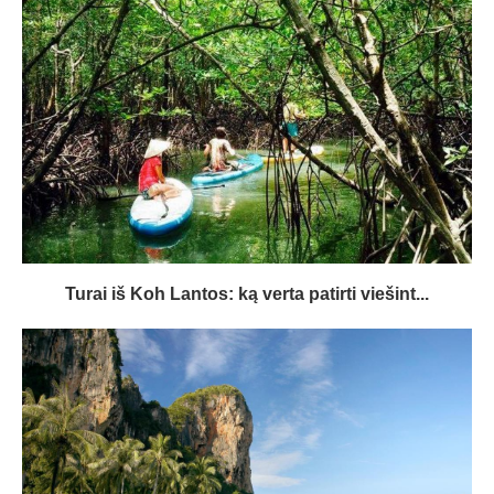
Turai iš Koh Lantos: ką verta patirti viešint...