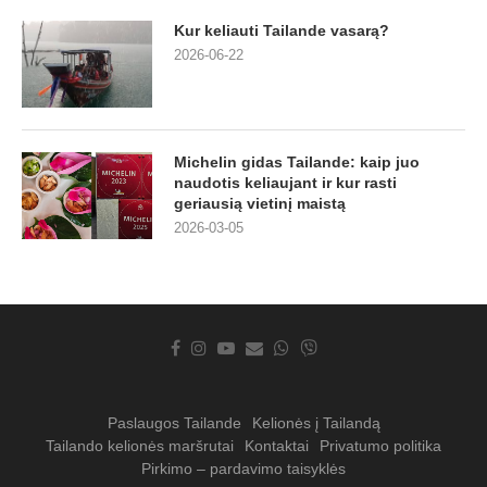
Kur keliauti Tailande vasarą?
2026-06-22
Michelin gidas Tailande: kaip juo
naudotis keliaujant ir kur rasti
geriausią vietinį maistą
2026-03-05
Paslaugos Tailande
Kelionės į Tailandą
Tailando kelionės maršrutai
Kontaktai
Privatumo politika
Pirkimo – pardavimo taisyklės