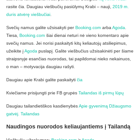
rasite čia. Daugiau viešbučių pasiūlymų Krabi – nauji,
2019 m.
duris atvėrę viešbučiai
.
Svečių namus galite užsisakyti per
Booking.com
arba
Agoda
.
Tiesa,
Booking.com
šiai dienai neturi nė vieno komentaro apie
svečių namus. Jei norisi paskaityti kitų keliautojų atsiliepimus,
užeikite į
Agoda
puslapį. Galite viešbučius užsisakinėti per šiame
straipsnyje esančias nuorodas, tai papildomai nieko nekainuos,
o man – motyvacija daugiau rašyti.
Daugiau apie Krabi galite paskaityti
čia
Kviečiame prisijungti prie FB grupės
Tailandas iš pirmų lūpų
Daugiau tailandietiškos kasdienybės
Apie gyvenimą Džiaugsmo
gatvėj. Tailandas
Naudingos nuorodos keliaujantiems į Tailandą