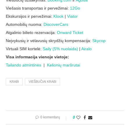
Viešbučių užsakymas:
Booking.com
ir
Agoda
Viešasis transportas ir pervežimai:
12Go
Ekskursijos ir pervežimai:
Klook
|
Viator
Automobilių nuoma:
DiscoverCars
Atgalinio bilieto rezervacija:
Onward Ticket
Neįvykusių ir vėlavusių skrydžių kompensacija:
Skycop
Virtuali SIM kortelė:
Saily (5% nuolaida)
|
Airalo
Visa informacija vienoje vietoje:
Tailando atmintinės
|
Kelionių maršrutai
KRABI
VIEŠBUČIAI KRABI
0 komentarų
0