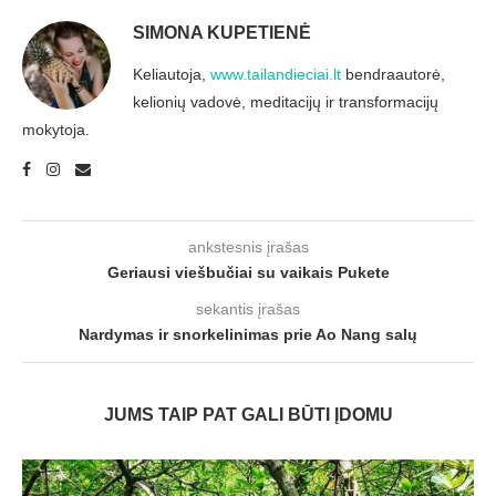
SIMONA KUPETIENĖ
Keliautoja,
www.tailandieciai.lt
bendraautorė,
kelionių vadovė, meditacijų ir transformacijų
mokytoja.
ankstesnis įrašas
Geriausi viešbučiai su vaikais Pukete
sekantis įrašas
Nardymas ir snorkelinimas prie Ao Nang salų
JUMS TAIP PAT GALI BŪTI ĮDOMU