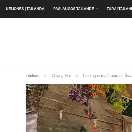
KELIONĖS Į TAILANDĄ
PASLAUGOS TAILANDE
TURAI TAILAN
Titulinis
Chiang Mai
Turiningas maršrutas po Šiau