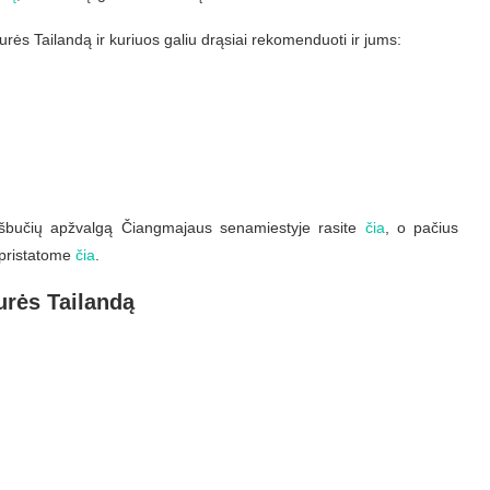
rės Tailandą ir kuriuos galiu drąsiai rekomenduoti ir jums:
ešbučių apžvalgą Čiangmajaus senamiestyje rasite
čia
, o pačius
, pristatome
čia
.
urės Tailandą