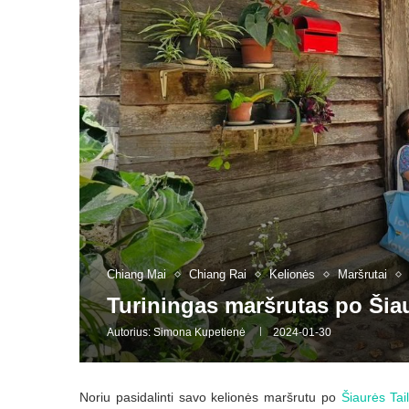
Chiang Mai
Chiang Rai
Kelionės
Maršrutai
Turiningas maršrutas po Šia
Autorius:
Simona Kupetienė
2024-01-30
Noriu pasidalinti savo kelionės maršrutu po
Šiaurės Tai