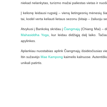
niekad nelankytas, turizmo mažai paliestas vietas ir nuoši
Į kelionę leidausi rugsėjį – vieną lietingesnių mėnesių šia
tai, kodėl verta keliauti lietaus sezonu (kitaip – žaliuoju
Atvykusi į Bankoką skridau į
Čiangmajų
(Chiang Mai) – di
Mahasiddha Yoga
, kur leidau didžiąją dalį laiko. Tač
apylinkes.
Aplankiau nuostabias aplink Čiangmajų išsidėsčiusias viet
Itin sužavėjo
Mae Kampong
kaimelis kalnuose. Autentiška
unikali patirtis.