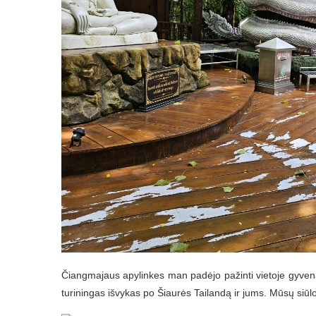
Čiangmajaus apylinkes man padėjo pažinti vietoje gyven
turiningas išvykas po Šiaurės Tailandą ir jums. Mūsų siūl