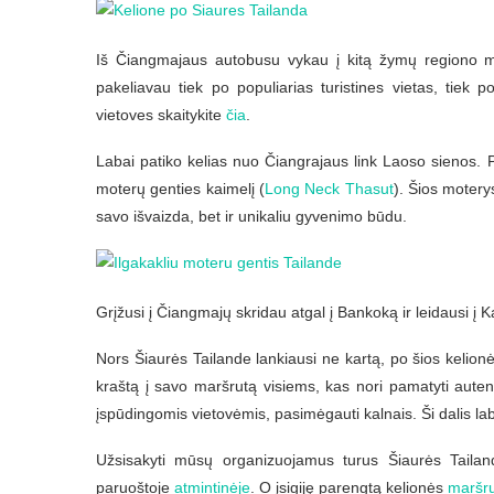
Iš Čiangmajaus autobusu vykau į kitą žymų regiono 
pakeliavau tiek po populiarias turistines vietas, tiek 
vietoves skaitykite
čia
.
Labai patiko kelias nuo Čiangrajaus link Laoso sienos. P
moterų genties kaimelį (
Long Neck Thasut
). Šios moterys
savo išvaizda, bet ir unikaliu gyvenimo būdu.
Grįžusi į Čiangmajų skridau atgal į Bankoką ir leidausi į 
Nors Šiaurės Tailande lankiausi ne kartą, po šios kelionės
kraštą į savo maršrutą visiems, kas nori pamatyti autenti
įspūdingomis vietovėmis, pasimėgauti kalnais. Ši dalis lab
Užsisakyti mūsų organizuojamus turus Šiaurės Taila
paruoštoje
atmintinėje
. O įsigiję parengtą kelionės
maršr