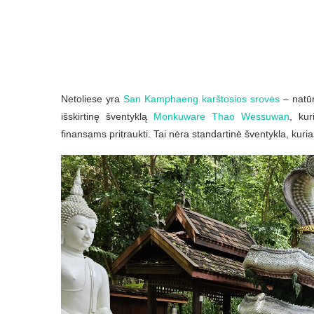
Netoliese yra
San Kamphaeng karštosios srovės
– natūr
išskirtinę šventyklą
Monkuware Thao Wessuwan
, kur
finansams pritraukti. Tai nėra standartinė šventykla, kuri