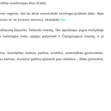
rdžiai susižavėjau šiuo kraštu.
me regione, bet tai tikrai nesutrukdė turiningai praleisti laiko. Apie
 sezonu ar ne turizmo sezonu), skaitykite
čia
.
džiausią šiaurinio Tailando miestą. Ten apsistojau jogos mokykloje
iau viešnagės metu spėjau patyrinėti ir Čiangmajaus miestą, ir jo
as: šventyklas, kalnus, parkus, krioklius, autentiškas gyvenvietes.
s kaimas, kuriame galima apsistoti pas vietinius – išties įsimintina,