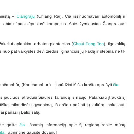
miestą –
Čiangrajų
(Chiang Rai). Čia išsinuomavau automobilį ir
po labiau “pasislėpusius” kampelius. Apie žymiausias Čiangrajaus
akeliui aplankiau arbatos plantacijas (
Choui Fong Tea
), ilgakaklių
 nuo pat vaikystės dėvi žiedus ilginančius jų kaklą ir stebina ne tik
Kančanabūrį (Kanchanaburi) – įspūdžiai iš šio krašto aprašyti
čia
.
 jaučiuosi atradusi Šiaurės Tailandą iš naujo! Patarčiau įtraukti šį
šką tailandiečių gyvenimą, iš arčiau pažinti jų kultūrą, pakeliauti
ai panaši į Balio salą.
nde galite
čia
. Išsamią informaciją apie šį regioną rasite mūsų
utą
, atmintinę gausite dovanų!