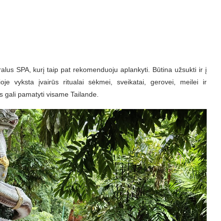
alus SPA, kurį taip pat rekomenduoju aplankyti. Būtina užsukti ir į
ioje vyksta įvairūs ritualai sėkmei, sveikatai, gerovei, meilei ir
as gali pamatyti visame Tailande.