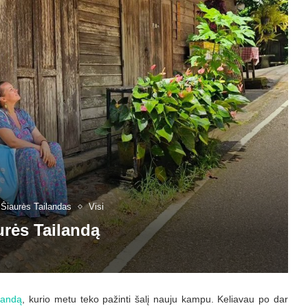
Šiaurės Tailandas
Visi
urės Tailandą
landą
, kurio metu teko pažinti šalį nauju kampu. Keliavau po dar