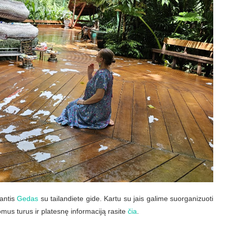
antis
Gedas
su tailandiete gide. Kartu su jais galime suorganizuoti
omus turus ir platesnę informaciją rasite
čia
.