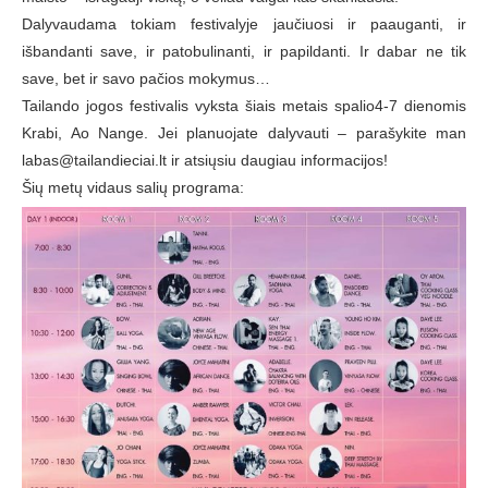
Dalyvaudama tokiam festivalyje jaučiuosi ir paauganti, ir
išbandanti save, ir patobulinanti, ir papildanti. Ir dabar ne tik
save, bet ir savo pačios mokymus…
Tailando jogos festivalis vyksta šiais metais spalio4-7 dienomis
Krabi, Ao Nange. Jei planuojate dalyvauti – parašykite man
labas@tailandieciai.lt ir atsiųsiu daugiau informacijos!
Šių metų vidaus salių programa: