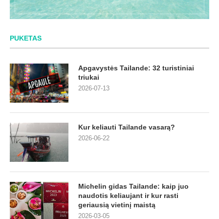
PUKETAS
Apgavystės Tailande: 32 turistiniai
triukai
2026-07-13
Kur keliauti Tailande vasarą?
2026-06-22
Michelin gidas Tailande: kaip juo
naudotis keliaujant ir kur rasti
geriausią vietinį maistą
2026-03-05