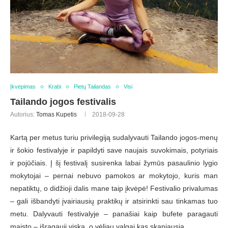
Įkvėpimas
Krabi
Pietų Tailandas
Visi
Tailando jogos festivalis
Autorius:
Tomas Kupetis
2018-09-28
Kartą per metus turiu privilegiją sudalyvauti Tailando jogos-menų
ir šokio festivalyje ir papildyti save naujais suvokimais, potyriais
ir pojūčiais. Į šį festivalį susirenka labai žymūs pasaulinio lygio
mokytojai – pernai nebuvo pamokos ar mokytojo, kuris man
nepatiktų, o didžioji dalis mane taip įkvėpė! Festivalio privalumas
– gali išbandyti įvairiausių praktikų ir atsirinkti sau tinkamas tuo
metu. Dalyvauti festivalyje – panašiai kaip bufete paragauti
maisto – išragauji viską, o vėliau valgai kas skaniausia.