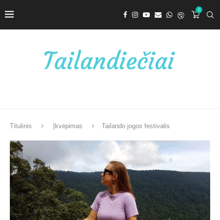
0
Titulinis
Įkvėpimas
Tailando jogos festivalis