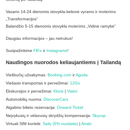
Vasario 14-24 dienomis stovykla-kelionė vyrams ir moterims
„Transformacijos”
Balandžio 5-15 dienomis stovykla moterims „Vidinė ramybė”
Daugiau informacijos – jau netrukus!
Susipažinkime
FB’e
ir
Instagrame
!
Naudingos nuorodos keliaujantiems į Tailandą
Viešbučių užsakymas:
Booking.com
ir
Agoda
Viešasis transportas ir pervežimai:
12Go
Ekskursijos ir pervežimai:
Klook
|
Viator
Automobilių nuoma:
DiscoverCars
Atgalinio bilieto rezervacija:
Onward Ticket
Neįvykusių ir vėlavusių skrydžių kompensacija:
Skycop
Virtuali SIM kortelė:
Saily (5% nuolaida)
|
Airalo