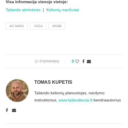
Visa informacija vienoje vietoje:
Tailando atmintinės
|
Kelionių maršrutai
AO NANG
JOGA
KRABI
0 komentarų
0
TOMAS KUPETIS
Tailando kelionių planuotojas, nardymo
instruktorius,
www.tailandieciai.lt
bendraautorius