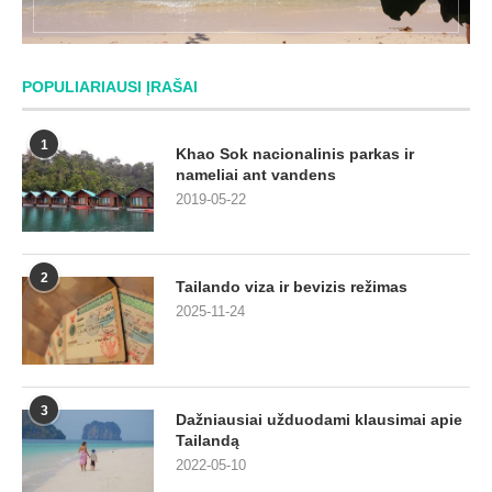
POPULIARIAUSI ĮRAŠAI
1
Khao Sok nacionalinis parkas ir
nameliai ant vandens
2019-05-22
2
Tailando viza ir bevizis režimas
2025-11-24
3
Dažniausiai užduodami klausimai apie
Tailandą
2022-05-10