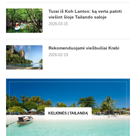
Turai iš Koh Lantos: ką verta patirti
viešint šioje Tailando saloje
2026-03-15
Rekomenduojami viešbučiai Krabi
2026-02-19
KELIONĖS Į TAILANDĄ