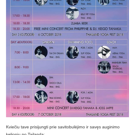
Kviečiu tave prisijungti prie savitobulėjimo ir savęs auginimo
kelionių po Tailandą: