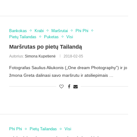
Bankokas
Krabi
Maršrutai
Phi Phi
Pietų Tailandas
Puketas
Visi
Maršrutas po pietų Tailandą
Autorius:
Simona Kupetienė
2018-02-05
Fotografas Saulius Aliukonis („One dream Photography”) ir jo
žmona Greta dalinasi savo maršrutu ir atsiliepimais …
Phi Phi
Pietų Tailandas
Visi