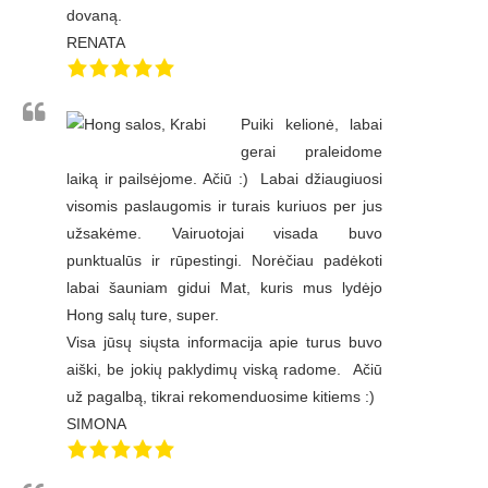
dovaną.
RENATA
Puiki kelionė, labai
gerai praleidome
laiką ir pailsėjome. Ačiū :) Labai džiaugiuosi
visomis paslaugomis ir turais kuriuos per jus
užsakėme. Vairuotojai visada buvo
punktualūs ir rūpestingi. Norėčiau padėkoti
labai šauniam gidui Mat, kuris mus lydėjo
Hong salų ture, super.
Visa jūsų siųsta informacija apie turus buvo
aiški, be jokių paklydimų viską radome. Ačiū
už pagalbą, tikrai rekomenduosime kitiems :)
SIMONA