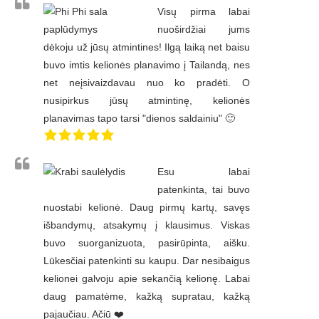
Visų pirma labai
nuoširdžiai jums
dėkoju už jūsų atmintines! Ilgą laiką net baisu
buvo imtis kelionės planavimo į Tailandą, nes
net neįsivaizdavau nuo ko pradėti. O
nusipirkus jūsų atmintinę, kelionės
planavimas tapo tarsi "dienos saldainiu" 🙂
Esu labai
patenkinta, tai buvo
nuostabi kelionė. Daug pirmų kartų, savęs
išbandymų, atsakymų į klausimus. Viskas
buvo suorganizuota, pasirūpinta, aišku.
Lūkesčiai patenkinti su kaupu. Dar nesibaigus
kelionei galvoju apie sekančią kelionę. Labai
daug pamatėme, kažką supratau, kažką
pajaučiau. Ačiū ❤️