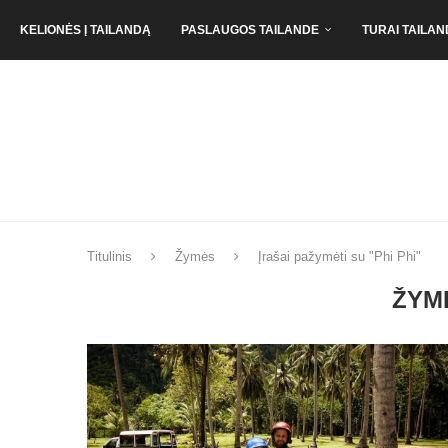
KELIONĖS Į TAILANDĄ
PASLAUGOS TAILANDE
TURAI TAILAN
Titulinis
Žymės
Įrašai pažymėti su "Phi Phi"
ŽYM