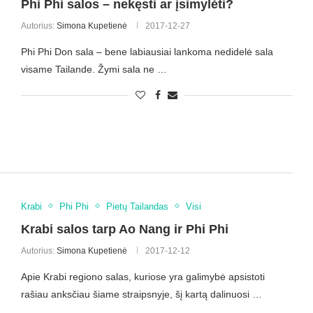
Phi Phi salos – nekęsti ar įsimylėti?
Autorius:
Simona Kupetienė
2017-12-27
Phi Phi Don sala – bene labiausiai lankoma nedidelė sala
visame Tailande. Žymi sala ne …
Krabi
Phi Phi
Pietų Tailandas
Visi
Krabi salos tarp Ao Nang ir Phi Phi
Autorius:
Simona Kupetienė
2017-12-12
Apie Krabi regiono salas, kuriose yra galimybė apsistoti
rašiau anksčiau šiame straipsnyje, šį kartą dalinuosi …