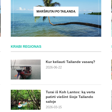
MARŠRUTAI PO TAILANDĄ
KRABI REGIONAS
Kur keliauti Tailande vasarą?
2026-06-22
Turai iš Koh Lantos: ką verta
patirti viešint šioje Tailando
saloje
2026-03-15