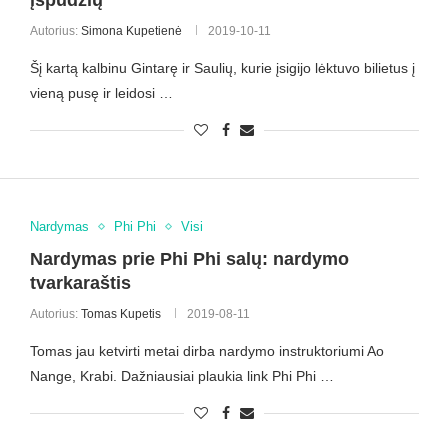
įspūdžių
Autorius:
Simona Kupetienė
2019-10-11
Šį kartą kalbinu Gintarę ir Saulių, kurie įsigijo lėktuvo bilietus į
vieną pusę ir leidosi …
Nardymas
Phi Phi
Visi
Nardymas prie Phi Phi salų: nardymo
tvarkaraštis
Autorius:
Tomas Kupetis
2019-08-11
Tomas jau ketvirti metai dirba nardymo instruktoriumi Ao
Nange, Krabi. Dažniausiai plaukia link Phi Phi …