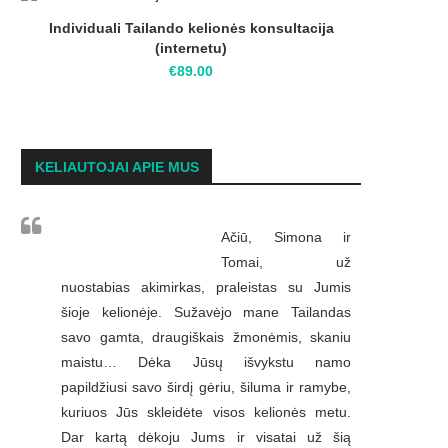
Individuali Tailando kelionės konsultacija
(internetu)
€
89.00
KELIAUTOJAI APIE MUS
Ačiū, Simona ir
Tomai, už
nuostabias akimirkas, praleistas su Jumis
šioje kelionėje. Sužavėjo mane Tailandas
savo gamta, draugiškais žmonėmis, skaniu
maistu… Dėka Jūsų išvykstu namo
papildžiusi savo širdį gėriu, šiluma ir ramybe,
kuriuos Jūs skleidėte visos kelionės metu.
Dar kartą dėkoju Jums ir visatai už šią