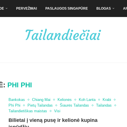
DE
PERVEŽIMAI
PASLAUGOS SINGAPŪRE
BLOGAS
A
Ė:
PHI PHI
Bankokas
Chiang Mai
Kelionės
Koh Lanta
Krabi
Phi Phi
Pietų Tailandas
Šiaurės Tailandas
Tailandas
Tailandietiškas maistas
Visi
Bilietai į vieną pusę ir kelionė kupina