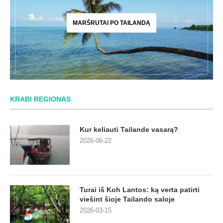
MARŠRUTAI PO TAILANDĄ
KRABI REGIONAS
Kur keliauti Tailande vasarą?
2026-06-22
Turai iš Koh Lantos: ką verta patirti
viešint šioje Tailando saloje
2026-03-15