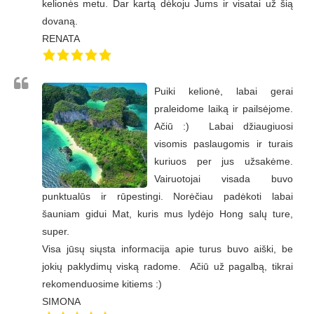
kelionės metu. Dar kartą dėkoju Jums ir visatai už šią
dovaną.
RENATA
Puiki kelionė, labai gerai
praleidome laiką ir pailsėjome.
Ačiū :) Labai džiaugiuosi
visomis paslaugomis ir turais
kuriuos per jus užsakėme.
Vairuotojai visada buvo
punktualūs ir rūpestingi. Norėčiau padėkoti labai
šauniam gidui Mat, kuris mus lydėjo Hong salų ture,
super.
Visa jūsų siųsta informacija apie turus buvo aiški, be
jokių paklydimų viską radome. Ačiū už pagalbą, tikrai
rekomenduosime kitiems :)
SIMONA