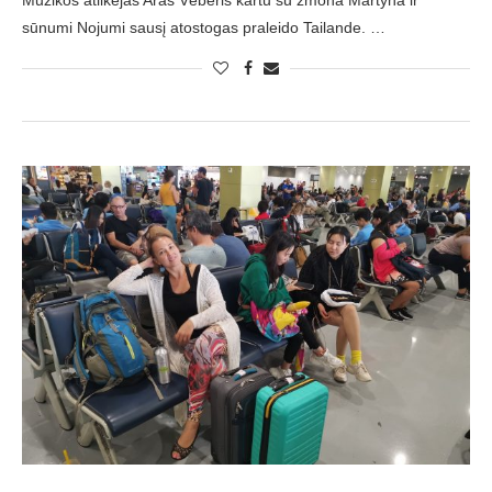
Muzikos atlikėjas Aras Vėberis kartu su žmona Martyna ir
sūnumi Nojumi sausį atostogas praleido Tailande. …