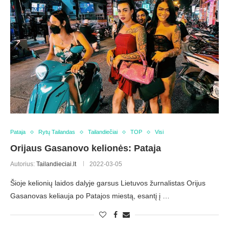
Pataja
Rytų Tailandas
Tailandiečiai
TOP
Visi
Orijaus Gasanovo kelionės: Pataja
Autorius:
Tailandieciai.lt
2022-03-05
Šioje kelionių laidos dalyje garsus Lietuvos žurnalistas Orijus
Gasanovas keliauja po Patajos miestą, esantį į …