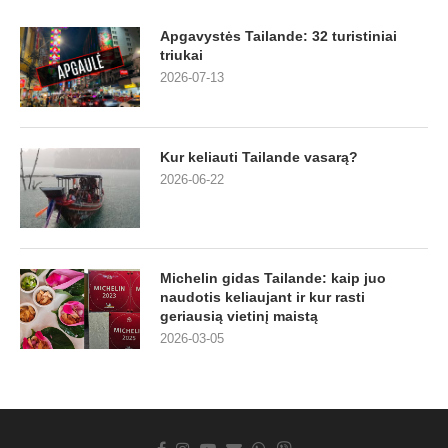
Apgavystės Tailande: 32 turistiniai
triukai
2026-07-13
Kur keliauti Tailande vasarą?
2026-06-22
Michelin gidas Tailande: kaip juo
naudotis keliaujant ir kur rasti
geriausią vietinį maistą
2026-03-05