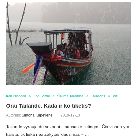
Koh Phangan
Koh Samui
Šiaurės Tailandas
Tailandas
Visi
Orai Tailande. Kada ir ko tikėtis?
Autorius:
Simona Kupetienė
2019-12-13
Tailande vyrauja du sezonai – sausas ir lietingas. Čia visada yra
karšta, tik lieka neatsakytas klausimas – …