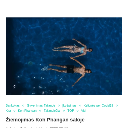
Bankokas
Gyvenimas Tailande
Įkvėpimas
Kelionės per Covid19
Kita
Koh Phangan
Tailandiečiai
TOP
Visi
Žiemojimas Koh Phangan saloje