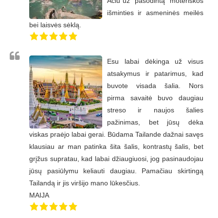
Ačiū už “pasodintą” moteriškos
išminties ir asmeninės meilės
bei laisvės sėklą.
Esu labai dėkinga už visus
atsakymus ir patarimus, kad
buvote visada šalia. Nors
pirma savaitė buvo daugiau
streso ir naujos šalies
pažinimas, bet jūsų dėka
viskas praėjo labai gerai. Būdama Tailande dažnai savęs
klausiau ar man patinka šita šalis, kontrastų šalis, bet
grįžus supratau, kad labai džiaugiuosi, jog pasinaudojau
jūsų pasiūlymu keliauti daugiau. Pamačiau skirtingą
Tailandą ir jis viršijo mano lūkesčius.
MAIJA