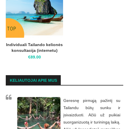
Individuali Tailando kelionės
konsultacija (internetu)
€
89.00
KELIAUTOJAI APIE MUS
Geresnę pirmąją pažintį su
Tailandu būtų sunku ir
įsivaizduoti. Ačiū už puikiai
suorganizuotą ir turiningą laiką.