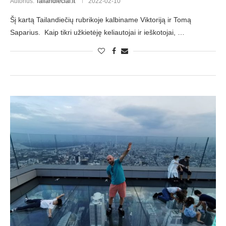
Autorius:
Tailandieciai.lt
2022-02-10
Šį kartą Tailandiečių rubrikoje kalbiname Viktoriją ir Tomą
Saparius. Kaip tikri užkietėję keliautojai ir ieškotojai, …