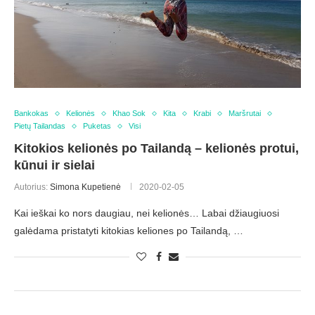
Bankokas
Kelionės
Khao Sok
Kita
Krabi
Maršrutai
Pietų Tailandas
Puketas
Visi
Kitokios kelionės po Tailandą – kelionės protui,
kūnui ir sielai
Autorius:
Simona Kupetienė
2020-02-05
Kai ieškai ko nors daugiau, nei kelionės… Labai džiaugiuosi
galėdama pristatyti kitokias keliones po Tailandą, …