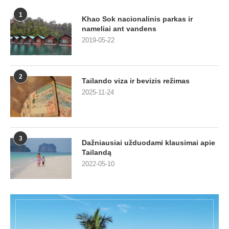
1
Khao Sok nacionalinis parkas ir
nameliai ant vandens
2019-05-22
2
Tailando viza ir bevizis režimas
2025-11-24
3
Dažniausiai užduodami klausimai apie
Tailandą
2022-05-10