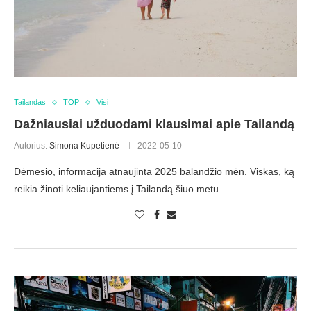
Tailandas
TOP
Visi
Dažniausiai užduodami klausimai apie Tailandą
Autorius:
Simona Kupetienė
2022-05-10
Dėmesio, informacija atnaujinta 2025 balandžio mėn. Viskas, ką
reikia žinoti keliaujantiems į Tailandą šiuo metu. …