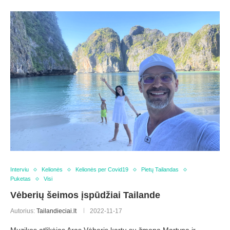
Interviu
Kelionės
Kelionės per Covid19
Pietų Tailandas
Puketas
Visi
Vėberių šeimos įspūdžiai Tailande
Autorius:
Tailandieciai.lt
2022-11-17