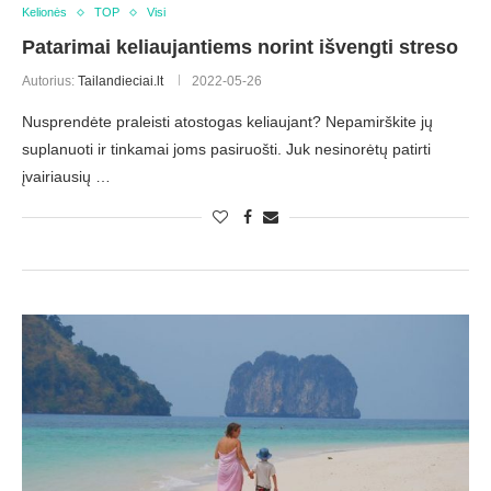
Kelionės
TOP
Visi
Patarimai keliaujantiems norint išvengti streso
Autorius:
Tailandieciai.lt
2022-05-26
Nusprendėte praleisti atostogas keliaujant? Nepamirškite jų
suplanuoti ir tinkamai joms pasiruošti. Juk nesinorėtų patirti
įvairiausių …