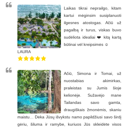
Laikas tikrai neprailgo, kitam
kartui mėginsim susiplanuoti
ilgesnes atostogas. Ačiū už
pagalbą ir turus, viskas buvo
sudėliota idealiai ❤️ kitą kartą
būtinai vėl kreipsimės ☺️
LAURA
Ačiū, Simona ir Tomai, už
nuostabias akimirkas,
praleistas su Jumis šioje
kelionėje. Sužavėjo mane
Tailandas savo gamta,
draugiškais žmonėmis, skaniu
maistu… Dėka Jūsų išvykstu namo papildžiusi savo širdį
gėriu, šiluma ir ramybe, kuriuos Jūs skleidėte visos