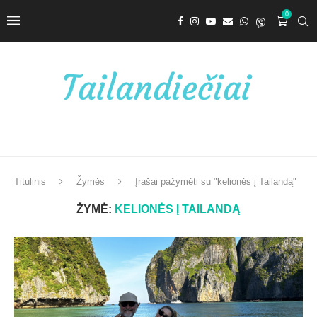
0
Titulinis
Žymės
Įrašai pažymėti su "kelionės į Tailandą"
ŽYMĖ:
KELIONĖS Į TAILANDĄ