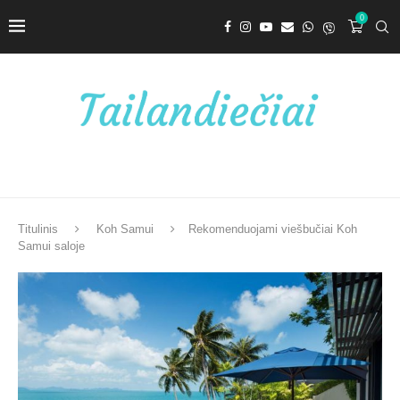
0
Titulinis
Koh Samui
Rekomenduojami viešbučiai Koh
Samui saloje