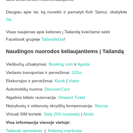
Daugiau apie tai, ką nuveikti ir pamatyti Koh Samui, skaitykite
čia
.
Visas naujienas apie keliones į Tailandą kviečiame sekti
Facebook grupėje
Tailandiečiai
!
Naudingos nuorodos keliaujantiems į Tailandą
Viešbučių užsakymas:
Booking.com
ir
Agoda
Viešasis transportas ir pervežimai:
12Go
Ekskursijos ir pervežimai:
Klook
|
Viator
Automobilių nuoma:
DiscoverCars
Atgalinio bilieto rezervacija:
Onward Ticket
Neįvykusių ir vėlavusių skrydžių kompensacija:
Skycop
Virtuali SIM kortelė:
Saily (5% nuolaida)
|
Airalo
Visa informacija vienoje vietoje:
Tailando atmintinės
|
Kelionių maršrutai