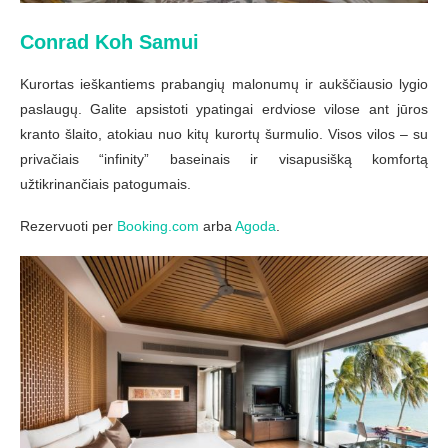
Conrad Koh Samui
Kurortas ieškantiems prabangių malonumų ir aukščiausio lygio
paslaugų. Galite apsistoti ypatingai erdviose vilose ant jūros
kranto šlaito, atokiau nuo kitų kurortų šurmulio. Visos vilos – su
privačiais “infinity” baseinais ir visapusišką komfortą
užtikrinančiais patogumais.
Rezervuoti per
Booking.com
arba
Agoda
.