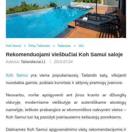
Koh Samui
Pietų Tailandas
Tailandas
Visi
Rekomenduojami viešbučiai Koh Samui saloje
Autorius:
Tailandieciai.lt
2023-07-04
Koh Samui
yra viena populiariausių Tailando salų, viliojanti
nuostabia gamta, puikiais kurortais ir aktyvių pramogų įvairove.
Nesvarbu, norite apsigyventi ant jūros kranto ar džiunglių
viduryje, moderniame viešbutyje ar autentiškame atostogų
namelyje, ieškote prabangios ar ekonomiškos nakvynės vietos –
Koh Samui turi ką pasiūlyti įvairiausiems keliautojų poreikiams.
Dalinamės Koh Samui apgyvendinimo vietų rekomendacijomis ir