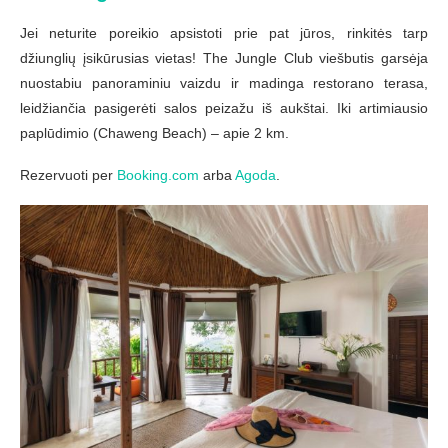
Jei neturite poreikio apsistoti prie pat jūros, rinkitės tarp
džiunglių įsikūrusias vietas! The Jungle Club viešbutis garsėja
nuostabiu panoraminiu vaizdu ir madinga restorano terasa,
leidžiančia pasigerėti salos peizažu iš aukštai. Iki artimiausio
paplūdimio (Chaweng Beach) – apie 2 km.
Rezervuoti per
Booking.com
arba
Agoda
.