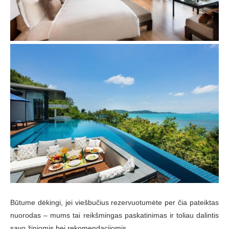
Būtume dėkingi, jei viešbučius rezervuotumėte per čia pateiktas
nuorodas – mums tai reikšmingas paskatinimas ir toliau dalintis
savo žiniomis bei rekomendacijomis.