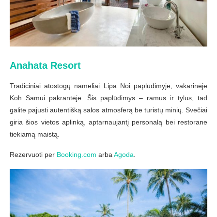
Anahata Resort
Tradiciniai atostogų nameliai Lipa Noi paplūdimyje, vakarinėje
Koh Samui pakrantėje. Šis paplūdimys – ramus ir tylus, tad
galite pajusti autentišką salos atmosferą be turistų minių. Svečiai
giria šios vietos aplinką, aptarnaujantį personalą bei restorane
tiekiamą maistą.
Rezervuoti per
Booking.com
arba
Agoda
.