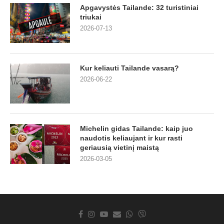
Apgavystės Tailande: 32 turistiniai
triukai
2026-07-13
Kur keliauti Tailande vasarą?
2026-06-22
Michelin gidas Tailande: kaip juo
naudotis keliaujant ir kur rasti
geriausią vietinį maistą
2026-03-05