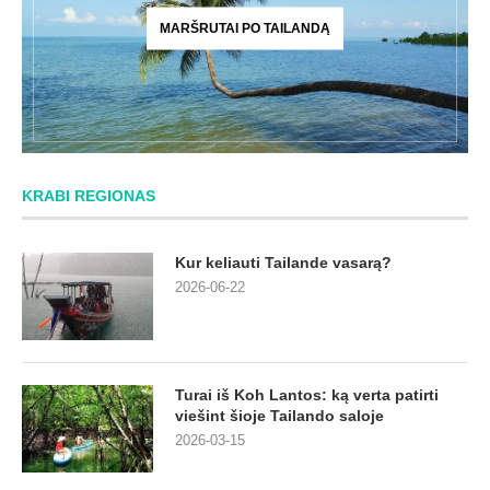
MARŠRUTAI PO TAILANDĄ
KRABI REGIONAS
Kur keliauti Tailande vasarą?
2026-06-22
Turai iš Koh Lantos: ką verta patirti
viešint šioje Tailando saloje
2026-03-15