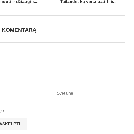
uoti ir džiaugtis...
Tailande: ką verta patirti ir...
I KOMENTARĄ
ėje