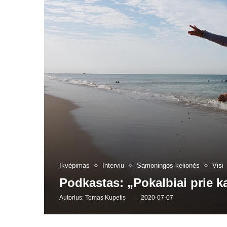
Įkvėpimas
Interviu
Sąmoningos kelionės
Visi
Podkastas: „Pokalbiai prie 
Autorius:
Tomas Kupetis
2020-07-07