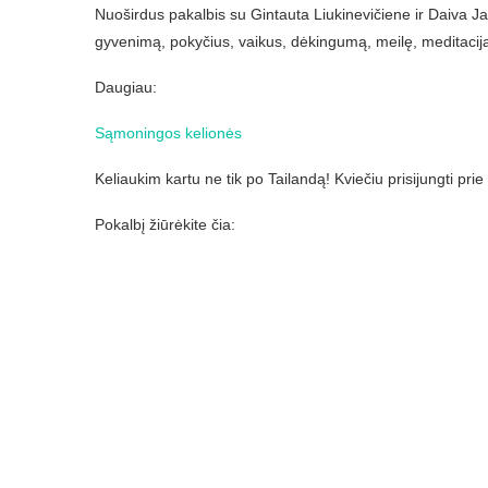
Nuoširdus pakalbis su Gintauta Liukinevičiene ir Daiva Ja
gyvenimą, pokyčius, vaikus, dėkingumą, meilę, meditaciją 
Daugiau:
Sąmoningos kelionės
Keliaukim kartu ne tik po Tailandą! Kviečiu prisijungti pr
Pokalbį žiūrėkite čia: