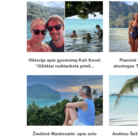
Viktorija apie gyvenimą Koh Kood:
Pianistė
“iššūkiai nublanksta prieš...
atostogas T
Žiedūnė Mardosaitė: apie solo
Andrius Šeš