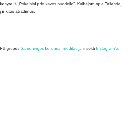
konyte iš „Pokalbiai prie kavos puodelio”. Kalbėjom apie Tailandą,
ir kitus atradimus.
ie FB grupės
Sąmoningos kelionės, meditacija
ir sekti
Instagram’e
.