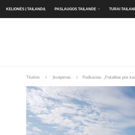
KELIONĖS Į TAILANDĄ
PASLAUGOS TAILANDE
TURAI TAILAN
Titulinis
Įkvėpimas
Podkastas: „Pokalbiai prie ka