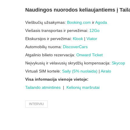
Naudingos nuorodos keliaujantiems į Tail
Viešbučių užsakymas:
Booking.com
ir
Agoda
Viešasis transportas ir pervežimai:
12Go
Ekskursijos ir pervežimai:
Klook
|
Viator
Automobilių nuoma:
DiscoverCars
Atgalinio bilieto rezervacija:
Onward Ticket
Neįvykusių ir vėlavusių skrydžių kompensacija:
Skycop
Virtuali SIM kortelė:
Saily (5% nuolaida)
|
Airalo
Visa informacija vienoje vietoje:
Tailando atmintinės
|
Kelionių maršrutai
INTERVIU