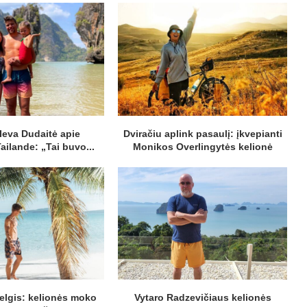
 Ieva Dudaitė apie
Dviračiu aplink pasaulį: įkvepianti
ailande: „Tai buvo...
Monikos Overlingytės kelionė
elgis: kelionės moko
Vytaro Radzevičiaus kelionės