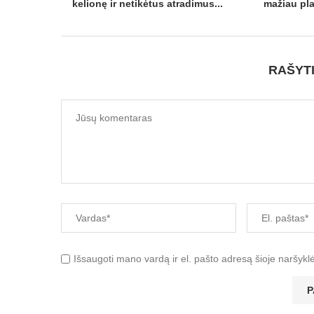
kelionę ir netikėtus atradimus...
mažiau plan
RAŠYT
Išsaugoti mano vardą ir el. pašto adresą šioje naršykl