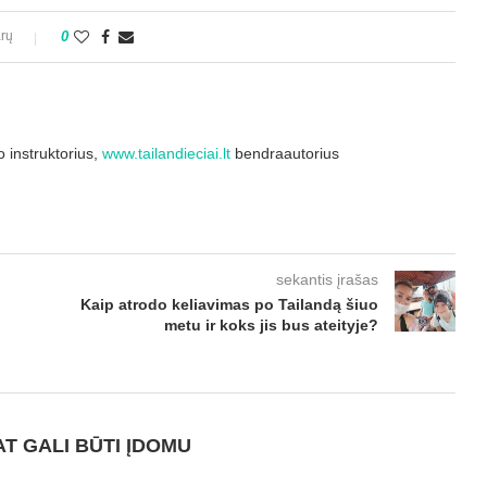
rų
0
 instruktorius,
www.tailandieciai.lt
bendraautorius
sekantis įrašas
Kaip atrodo keliavimas po Tailandą šiuo
metu ir koks jis bus ateityje?
AT GALI BŪTI ĮDOMU