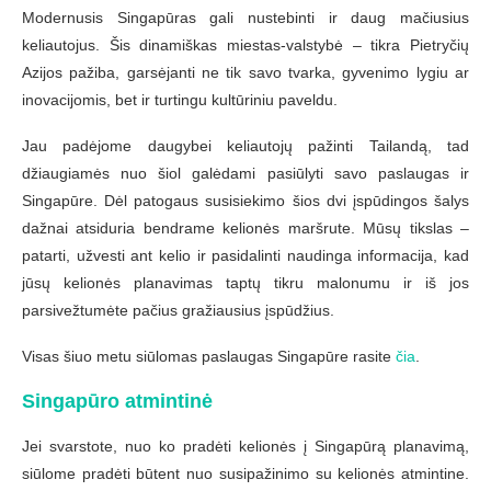
Modernusis Singapūras gali nustebinti ir daug mačiusius
keliautojus. Šis dinamiškas miestas-valstybė – tikra Pietryčių
Azijos pažiba, garsėjanti ne tik savo tvarka, gyvenimo lygiu ar
inovacijomis, bet ir turtingu kultūriniu paveldu.
Jau padėjome daugybei keliautojų pažinti Tailandą, tad
džiaugiamės nuo šiol galėdami pasiūlyti savo paslaugas ir
Singapūre. Dėl patogaus susisiekimo šios dvi įspūdingos šalys
dažnai atsiduria bendrame kelionės maršrute. Mūsų tikslas –
patarti, užvesti ant kelio ir pasidalinti naudinga informacija, kad
jūsų kelionės planavimas taptų tikru malonumu ir iš jos
parsivežtumėte pačius gražiausius įspūdžius.
Visas šiuo metu siūlomas paslaugas Singapūre rasite
čia
.
Singapūro atmintinė
Jei svarstote, nuo ko pradėti kelionės į Singapūrą planavimą,
siūlome pradėti būtent nuo susipažinimo su kelionės atmintine.