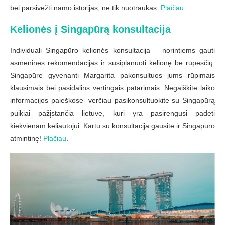
bei parsivežti namo istorijas, ne tik nuotraukas.
Plačiau
.
Kelionės į Singapūrą konsultacija
Individuali Singapūro kelionės konsultacija – norintiems gauti
asmenines rekomendacijas ir susiplanuoti kelionę be rūpesčių.
Singapūre gyvenanti Margarita pakonsultuos jums rūpimais
klausimais bei pasidalins vertingais patarimais. Negaiškite laiko
informacijos paieškose- verčiau pasikonsultuokite su Singapūrą
puikiai pažįstančia lietuve, kuri yra pasirengusi padėti
kiekvienam keliautojui. Kartu su konsultacija gausite ir Singapūro
atmintinę!
Plačiau
.