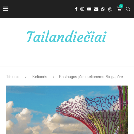
0
Titulinis
Kelionės
Paslaugos jūsų kelionėms Singapūre