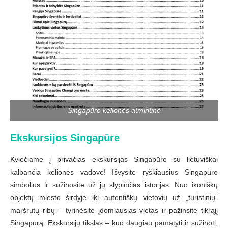
Singapūro kelionės atmintinė
Ekskursijos Singapūre
Kviečiame į privačias ekskursijas Singapūre su lietuviškai
kalbančia kelionės vadove! Išvysite ryškiausius Singapūro
simbolius ir sužinosite už jų slypinčias istorijas. Nuo ikoniškų
objektų miesto širdyje iki autentiškų vietovių už „turistinių”
maršrutų ribų – tyrinėsite įdomiausias vietas ir pažinsite tikrąjį
Singapūrą. Ekskursijų tikslas – kuo daugiau pamatyti ir sužinoti,