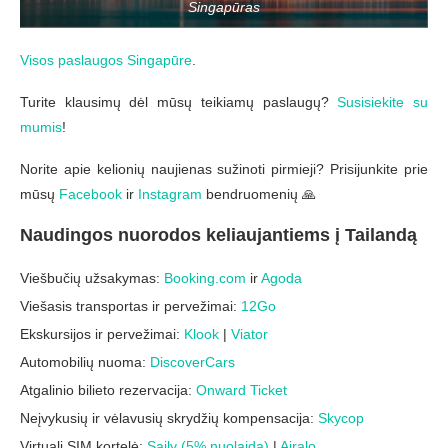
Singapūras
Visos paslaugos Singapūre
.
Turite klausimų dėl mūsų teikiamų paslaugų?
Susisiekite su
mumis
!
Norite apie kelionių naujienas sužinoti pirmieji? Prisijunkite prie
mūsų
Facebook
ir
Instagram
bendruomenių 🙏
Naudingos nuorodos keliaujantiems į Tailandą
Viešbučių užsakymas:
Booking.com
ir
Agoda
Viešasis transportas ir pervežimai:
12Go
Ekskursijos ir pervežimai:
Klook
|
Viator
Automobilių nuoma:
DiscoverCars
Atgalinio bilieto rezervacija:
Onward Ticket
Neįvykusių ir vėlavusių skrydžių kompensacija:
Skycop
Virtuali SIM kortelė:
Saily (5% nuolaida)
|
Airalo