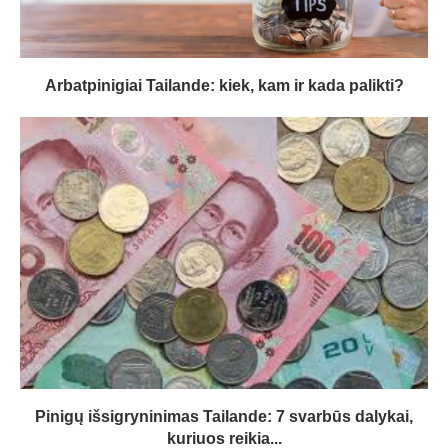
Arbatpinigiai Tailande: kiek, kam ir kada palikti?
Pinigų išsigryninimas Tailande: 7 svarbūs dalykai,
kuriuos reikia...