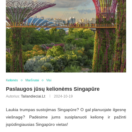
Kelionės
Maršrutai
Visi
Paslaugos jūsų kelionėms Singapūre
Autorius:
Tailandieciai.lt
2024-10-19
Laukia trumpas sustojimas Singapūre? O gal planuojate ilgesnę
viešnagę? Padėsime jums susiplanuoti kelionę ir pažinti
įspūdingiausias Singapūro vietas!