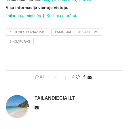
Visa informacija vienoje vietoje:
Tailando atmintinės
|
Kelionių maršrutai
KELIONĖS PLANAVIMAS
PATARIMAI KELIAUJANTIEMS
SINGAPŪRAS
0 komentarų
0
TAILANDIECIAI.LT