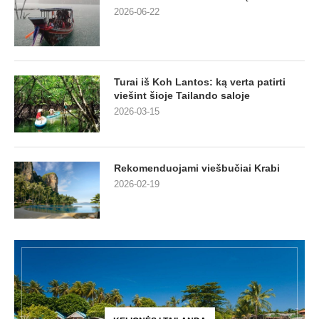
2026-06-22
Turai iš Koh Lantos: ką verta patirti
viešint šioje Tailando saloje
2026-03-15
Rekomenduojami viešbučiai Krabi
2026-02-19