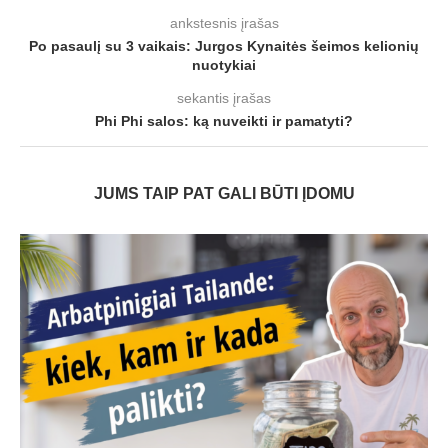
ankstesnis įrašas
Po pasaulį su 3 vaikais: Jurgos Kynaitės šeimos kelionių
nuotykiai
sekantis įrašas
Phi Phi salos: ką nuveikti ir pamatyti?
JUMS TAIP PAT GALI BŪTI ĮDOMU