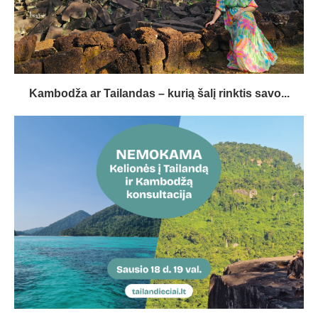
Kambodža ar Tailandas – kurią šalį rinktis savo...