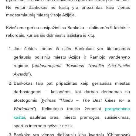
Ne veltui Bankokas ne kartą yra pripažintas kaip vienas
mėgstamiausių miestų visoje Azijoje.
Kviečiame geriau susipažinti su Bankoku – dalinamės 9 faktais ir
rekordais, kuriais šis didmiestis išsiskira iš kitų.
Jau šeštus metus iš eilės Bankokas yra tituluojamas
geriausiu poilsiniu miestu Azijos ir Ramiojo vandenyno
regione (
apdovanojimai “Business Traveller Asia-Pacific
Awards”
).
Bankokas taip pat pripažintas kaip geriausias miestas
darbostogoms – kelionėms, kai darbas derinamas su
atostogomis (
tyrimas “Holidu – The Best Cities for a
Workation”
). Keliautojus traukia žemesni
pragyvenimo
kaštai
, saulėtas oras, miesto pramogos, susisiekimas,
spartus interneto ryšys ir ne tik.
Bankoke yra vienas didžiausių kinų kvartalų (Chinatown)