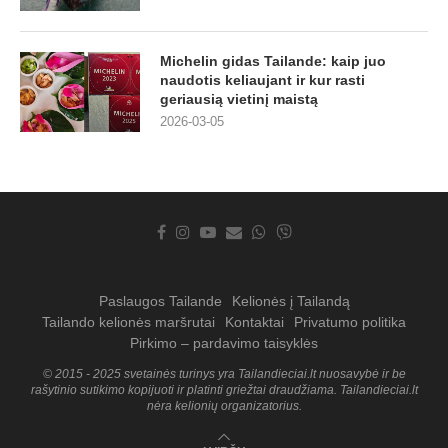
Michelin gidas Tailande: kaip juo
naudotis keliaujant ir kur rasti
geriausią vietinį maistą
2026-03-05
Paslaugos Tailande
Kelionės į Tailandą
Tailando kelionės maršrutai
Kontaktai
Privatumo politika
Pirkimo – pardavimo taisyklės
© 2015 - 2025 svetainės turinys yra Tailandieciai.lt nuosavybė ir be
rašytinio sutikimo kopijuoti ir platinti griežtai draudžiama. Tailandieciai.lt
nėra kelionių organizatorius.