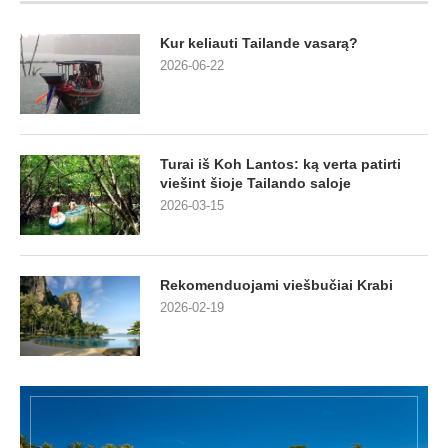
Kur keliauti Tailande vasarą?
2026-06-22
Turai iš Koh Lantos: ką verta patirti
viešint šioje Tailando saloje
2026-03-15
Rekomenduojami viešbučiai Krabi
2026-02-19