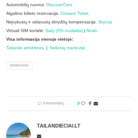
Automobilių nuoma:
DiscoverCars
Atgalinio bilieto rezervacija:
Onward Ticket
Neįvykusių ir vėlavusių skrydžių kompensacija:
Skycop
Virtuali SIM kortelė:
Saily (5% nuolaida)
|
Airalo
Visa informacija vienoje vietoje:
Tailando atmintinės
|
Kelionių maršrutai
BANKOKAS
0 komentarų
0
TAILANDIECIAI.LT