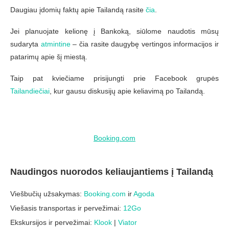
Daugiau įdomių faktų apie Tailandą rasite
čia
.
Jei planuojate kelionę į Bankoką, siūlome naudotis mūsų
sudaryta
atmintine
– čia rasite daugybę vertingos informacijos ir
patarimų apie šį miestą.
Taip pat kviečiame prisijungti prie Facebook grupės
Tailandiečiai
, kur gausu diskusijų apie keliavimą po Tailandą.
Booking.com
Naudingos nuorodos keliaujantiems į Tailandą
Viešbučių užsakymas:
Booking.com
ir
Agoda
Viešasis transportas ir pervežimai:
12Go
Ekskursijos ir pervežimai:
Klook
|
Viator