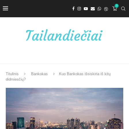
0
Titulinis
Bankokas
Kuo Bankokas išsiskiria iš kitų
didmiesčių?