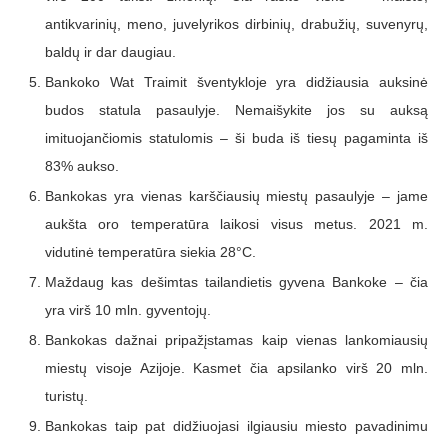
antikvarinių, meno, juvelyrikos dirbinių, drabužių, suvenyrų,
baldų ir dar daugiau.
Bankoko Wat Traimit šventykloje yra didžiausia auksinė
budos statula pasaulyje. Nemaišykite jos su auksą
imituojančiomis statulomis – ši buda iš tiesų pagaminta iš
83% aukso.
Bankokas yra vienas karščiausių miestų pasaulyje – jame
aukšta oro temperatūra laikosi visus metus. 2021 m.
vidutinė temperatūra siekia 28°C.
Maždaug kas dešimtas tailandietis gyvena Bankoke – čia
yra virš 10 mln. gyventojų.
Bankokas dažnai pripažįstamas kaip vienas lankomiausių
miestų visoje Azijoje. Kasmet čia apsilanko virš 20 mln.
turistų.
Bankokas taip pat didžiuojasi ilgiausiu miesto pavadinimu