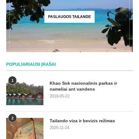
PASLAUGOS TAILANDE
POPULIARIAUSI ĮRAŠAI
1
Khao Sok nacionalinis parkas ir
nameliai ant vandens
2019-05-22
2
Tailando viza ir bevizis režimas
2025-11-24