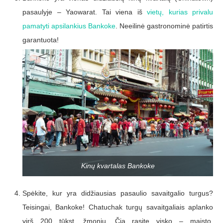
pasaulyje – Yaowarat. Tai viena iš
vietų, kurias privalu
pamatyti apsilankius Bankoke
. Neeilinė gastronominė patirtis
garantuota!
Kinų kvartalas Bankoke
Spėkite, kur yra didžiausias pasaulio savaitgalio turgus?
Teisingai, Bankoke! Chatuchak turgų savaitgaliais aplanko
virš 200 tūkst. žmonių. Čia rasite visko – maisto,