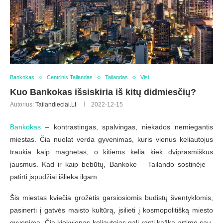
Bankokas
Centrinis Tailandas
Tailandas
Visi
Kuo Bankokas išsiskiria iš kitų didmiesčių?
Autorius:
Tailandieciai.lt
2022-12-15
Bankokas
– kontrastingas, spalvingas, niekados nemiegantis
miestas. Čia nuolat verda gyvenimas, kuris vienus keliautojus
traukia kaip magnetas, o kitiems kelia kiek dviprasmiškus
jausmus. Kad ir kaip bebūtų, Bankoke – Tailando sostinėje –
patirti įspūdžiai išlieka ilgam.
Šis miestas kviečia grožėtis garsiosiomis budistų šventyklomis,
pasinerti į gatvės maisto kultūrą, įsilieti į kosmopolitišką miesto
gyvenimą. Čia kiekvienas keliautojas gali rasti kažką artimo sau.