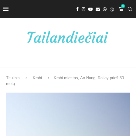
0
Titulinis
Krabi
Krabi miestas, Ao Nang, Railay prieš 30
metų