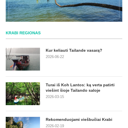
KRABI REGIONAS
Kur keliauti Tailande vasarą?
2026-06-22
Turai iš Koh Lantos: ką verta patirti
viešint šioje Tailando saloje
2026-03-15
Rekomenduojami viešbučiai Krabi
2026-02-19