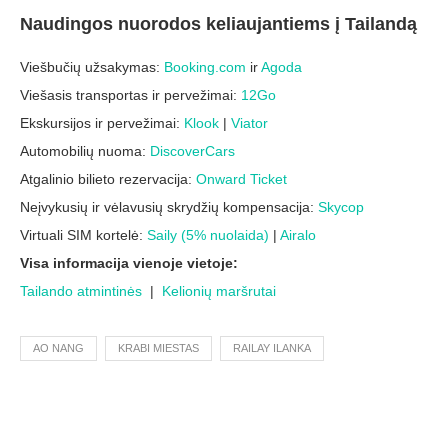
Naudingos nuorodos keliaujantiems į Tailandą
Viešbučių užsakymas:
Booking.com
ir
Agoda
Viešasis transportas ir pervežimai:
12Go
Ekskursijos ir pervežimai:
Klook
|
Viator
Automobilių nuoma:
DiscoverCars
Atgalinio bilieto rezervacija:
Onward Ticket
Neįvykusių ir vėlavusių skrydžių kompensacija:
Skycop
Virtuali SIM kortelė:
Saily (5% nuolaida)
|
Airalo
Visa informacija vienoje vietoje:
Tailando atmintinės
|
Kelionių maršrutai
AO NANG
KRABI MIESTAS
RAILAY ILANKA