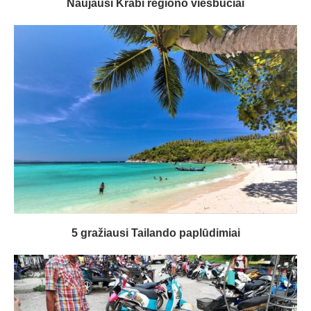
Naujausi Krabi regiono viešbučiai
5 gražiausi Tailando paplūdimiai