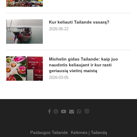
Kur keliauti Tailande vasarą?
2026-06-22
Michelin gidas Tailande: kaip juo
naudotis keliaujant ir kur rasti
geriausią vietinį maistą
2026-03-05
Paslaugos Tailande
Kelionės į Tailandą