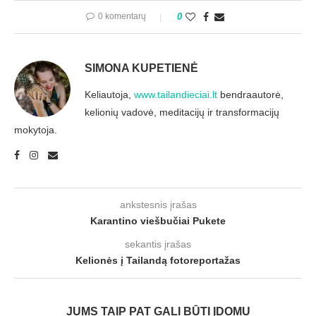
0 komentarų
0
SIMONA KUPETIENĖ
Keliautoja,
www.tailandieciai.lt
bendraautorė,
kelionių vadovė, meditacijų ir transformacijų
mokytoja.
ankstesnis įrašas
Karantino viešbučiai Pukete
sekantis įrašas
Kelionės į Tailandą fotoreportažas
JUMS TAIP PAT GALI BŪTI ĮDOMU