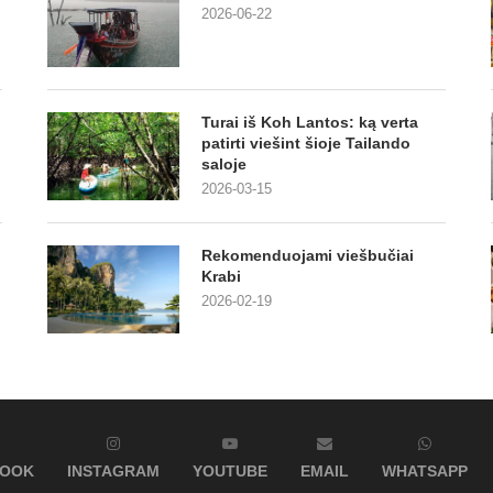
2026-06-22
Turai iš Koh Lantos: ką verta
patirti viešint šioje Tailando
saloje
2026-03-15
Rekomenduojami viešbučiai
Krabi
2026-02-19
BOOK
INSTAGRAM
YOUTUBE
EMAIL
WHATSAPP