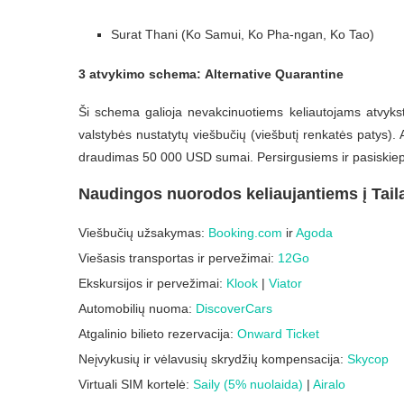
Surat Thani (Ko Samui, Ko Pha-ngan, Ko Tao)
3 atvykimo schema:
Alternative Quarantine
Ši schema galioja nevakcinuotiems keliautojams atvyks
valstybės nustatytų viešbučių (viešbutį renkatės patys).
draudimas 50 000 USD sumai. Persirgusiems ir pasiskiep
Naudingos nuorodos keliaujantiems į Tail
Viešbučių užsakymas:
Booking.com
ir
Agoda
Viešasis transportas ir pervežimai:
12Go
Ekskursijos ir pervežimai:
Klook
|
Viator
Automobilių nuoma:
DiscoverCars
Atgalinio bilieto rezervacija:
Onward Ticket
Neįvykusių ir vėlavusių skrydžių kompensacija:
Skycop
Virtuali SIM kortelė:
Saily (5% nuolaida)
|
Airalo