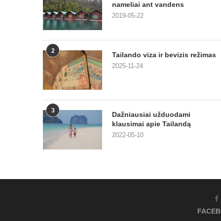
nameliai ant vandens
2019-05-22
2
Tailando viza ir bevizis režimas
2025-11-24
3
Dažniausiai užduodami
klausimai apie Tailandą
2022-05-10
FACE