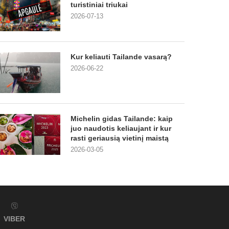
turistiniai triukai
2026-07-13
Kur keliauti Tailande vasarą?
2026-06-22
Michelin gidas Tailande: kaip
juo naudotis keliaujant ir kur
rasti geriausią vietinį maistą
2026-03-05
VIBER