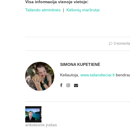
Visa informacija vienoje vietoje:
Tailando atmintinės
|
Kelionių maršrutai
0 komenta
SIMONA KUPETIENĖ
Keliautoja,
www.tailandieciai.lt
bendraau
ankstesnis įrašas