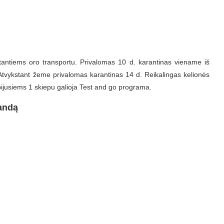
tantiems oro transportu. Privalomas 10 d. karantinas viename iš
 Atvykstant žeme privalomas karantinas 14 d. Reikalingas kelionės
ijusiems 1 skiepu galioja Test and go programa.
andą