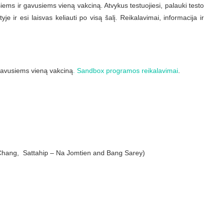
usiems ir gavusiems vieną vakciną. Atvykus testuojiesi, palauki testo
yje ir esi laisvas keliauti po visą šalį. Reikalavimai, informacija ir
 gavusiems vieną vakciną
.
Sandbox programos reikalavimai
.
 Chang, Sattahip – Na Jomtien and Bang Sarey)