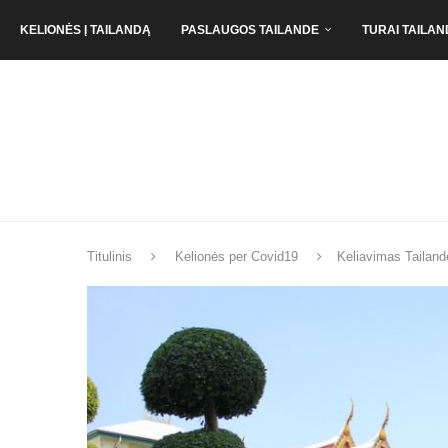
KELIONĖS Į TAILANDĄ
PASLAUGOS TAILANDE
TURAI TAILAN
Titulinis
Kelionės per Covid19
Keliavimas Tailan