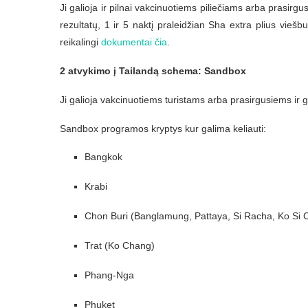
Ji galioja ir pilnai vakcinuotiems piliečiams arba prasirg
rezultatų, 1 ir 5 naktį praleidžian Sha extra plius viešbut
reikalingi
dokumentai čia
.
2 atvykimo į Tailandą schema: Sandbox
Ji galioja vakcinuotiems turistams arba prasirgusiems ir
Sandbox programos kryptys kur galima keliauti:
Bangkok
Krabi
Chon Buri (Banglamung, Pattaya, Si Racha, Ko Si
Trat (Ko Chang)
Phang-Nga
Phuket