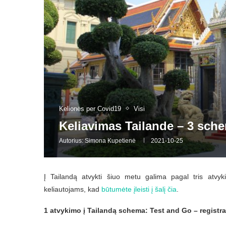
Kelionės per Covid19
Visi
Keliavimas Tailande – 3 sch
Autorius:
Simona Kupetienė
2021-10-25
Į Tailandą atvykti šiuo metu galima pagal tris atvy
keliautojams, kad
būtumėte įleisti į šalį čia
.
1 atvykimo į Tailandą schema: Test and Go – registra