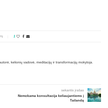
rų
1
torė, kelionių vadovė, meditacijų ir transformacijų mokytoja.
sekantis įrašas
Nemokama konsultacija keliaujantiems į
Tailandą