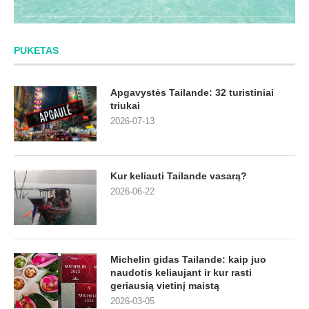
PUKETAS
Apgavystės Tailande: 32 turistiniai
triukai
2026-07-13
Kur keliauti Tailande vasarą?
2026-06-22
Michelin gidas Tailande: kaip juo
naudotis keliaujant ir kur rasti
geriausią vietinį maistą
2026-03-05