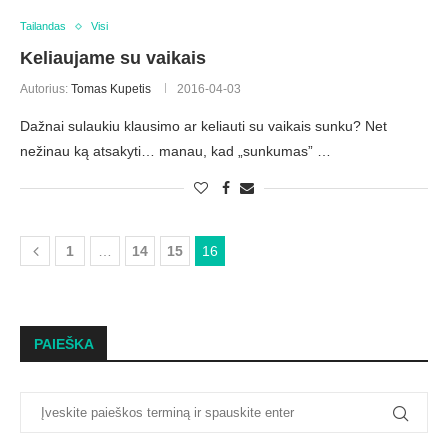
Tailandas
Visi
Keliaujame su vaikais
Autorius:
Tomas Kupetis
2016-04-03
Dažnai sulaukiu klausimo ar keliauti su vaikais sunku? Net
nežinau ką atsakyti… manau, kad „sunkumas” …
1
…
14
15
16
PAIEŠKA