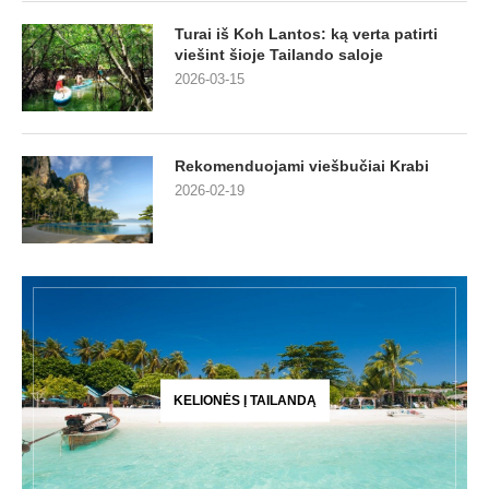
Turai iš Koh Lantos: ką verta patirti
viešint šioje Tailando saloje
2026-03-15
Rekomenduojami viešbučiai Krabi
2026-02-19
KELIONĖS Į TAILANDĄ