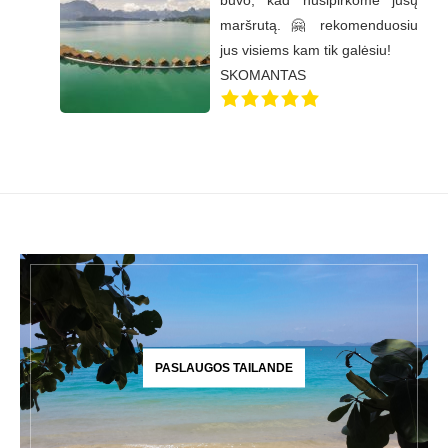
buvo, kad nusipirkome jūsų
maršrutą. 🤗 rekomenduosiu
jus visiems kam tik galėsiu!
SKOMANTAS
PASLAUGOS TAILANDE