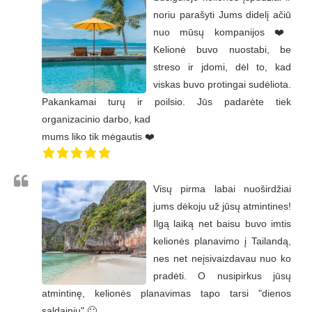
noriu parašyti Jums didelį ačiū
nuo mūsų kompanijos ❤️
Kelionė buvo nuostabi, be
streso ir jdomi, dėl to, kad
viskas buvo protingai sudėliota.
Pakankamai turų ir poilsio. Jūs padarėte tiek
organizacinio darbo, kad
mums liko tik mėgautis ❤️
Visų pirma labai nuoširdžiai
jums dėkoju už jūsų atmintines!
Ilgą laiką net baisu buvo imtis
kelionės planavimo į Tailandą,
nes net neįsivaizdavau nuo ko
pradėti. O nusipirkus jūsų
atmintinę, kelionės planavimas tapo tarsi "dienos
saldainiu" 🙂