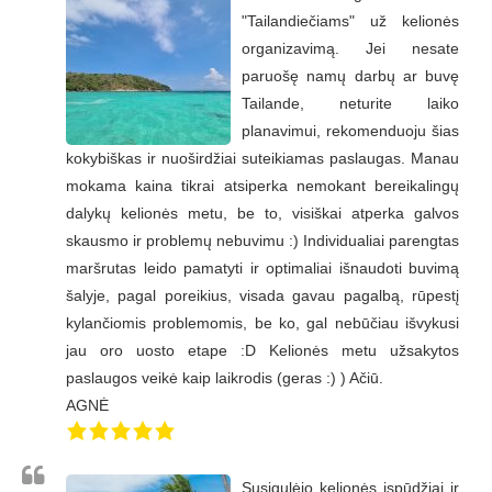
"Tailandiečiams" už kelionės
organizavimą. Jei nesate
paruošę namų darbų ar buvę
Tailande, neturite laiko
planavimui, rekomenduoju šias
kokybiškas ir nuoširdžiai suteikiamas paslaugas. Manau
mokama kaina tikrai atsiperka nemokant bereikalingų
dalykų kelionės metu, be to, visiškai atperka galvos
skausmo ir problemų nebuvimu :) Individualiai parengtas
maršrutas leido pamatyti ir optimaliai išnaudoti buvimą
šalyje, pagal poreikius, visada gavau pagalbą, rūpestį
kylančiomis problemomis, be ko, gal nebūčiau išvykusi
jau oro uosto etape :D Kelionės metu užsakytos
paslaugos veikė kaip laikrodis (geras :) ) Ačiū.
AGNĖ
Susigulėjo kelionės įspūdžiai ir