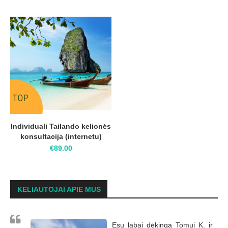
Individuali Tailando kelionės
konsultacija (internetu)
€
89.00
KELIAUTOJAI APIE MUS
Esu labai dėkinga Tomui K. ir