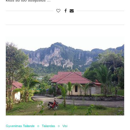
kitus su tuo susijusius …
Gyvenimas Tailande
Tailandas
Visi