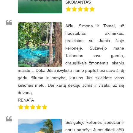
SKOMANTAS
Ačiū, Simona ir Tomai, už
nuostabias akimirkas,
praleistas su Jumis šioje
kelionėje. Sužavėjo mane
Tailandas savo gamta,
draugiškais žmonėmis, skaniu
maistu… Dėka Jūsų išvykstu namo papildžiusi savo širdį
gėriu, šiluma ir ramybe, kuriuos Jūs skleidėte visos
kelionės metu. Dar kartą dėkoju Jums ir visatai už šią
dovaną.
RENATA
Susigulėjo kelionės įspūdžiai ir
noriu parašyti Jums didelį ačiū