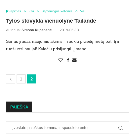
Įkvėpimas
Kita
Sąmoningos kelionės
Visi
Tylos stovykla vienuolyne Tailande
Autorius:
Simona Kupetienė
2019-06-13
Senas įrašas naujomis akimis. Traukiu praeitų metų patirtį ir
ruošiuosi naujai! Kviečiu prisijungti į mano …
1
2
PAIEŠKA