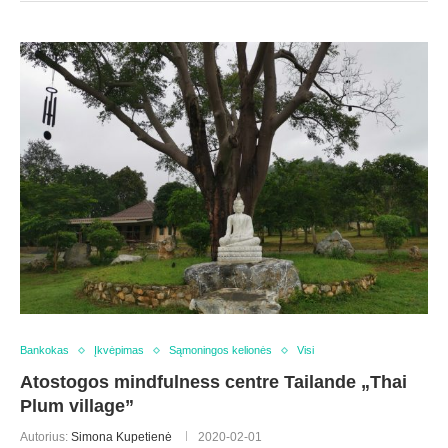
Bankokas
Įkvėpimas
Sąmoningos kelionės
Visi
Atostogos mindfulness centre Tailande „Thai
Plum village”
Autorius:
Simona Kupetienė
2020-02-01