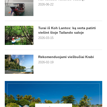
2026-06-22
Turai iš Koh Lantos: ką verta patirti
viešint šioje Tailando saloje
2026-03-15
Rekomenduojami viešbučiai Krabi
2026-02-19