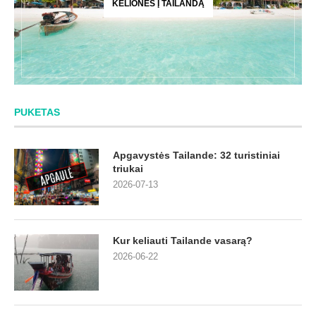
KELIONĖS Į TAILANDĄ
PUKETAS
Apgavystės Tailande: 32 turistiniai
triukai
2026-07-13
Kur keliauti Tailande vasarą?
2026-06-22