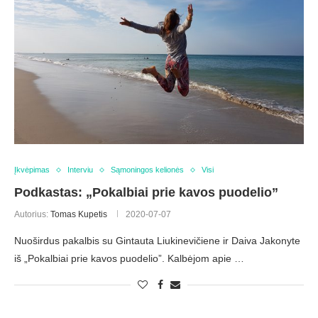
Įkvėpimas
Interviu
Sąmoningos kelionės
Visi
Podkastas: „Pokalbiai prie kavos puodelio”
Autorius:
Tomas Kupetis
2020-07-07
Nuoširdus pakalbis su Gintauta Liukinevičiene ir Daiva Jakonyte
iš „Pokalbiai prie kavos puodelio”. Kalbėjom apie …