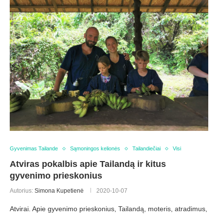
Gyvenimas Tailande
Sąmoningos kelionės
Tailandiečiai
Visi
Atviras pokalbis apie Tailandą ir kitus
gyvenimo prieskonius
Autorius:
Simona Kupetienė
2020-10-07
Atvirai. Apie gyvenimo prieskonius, Tailandą, moteris, atradimus,