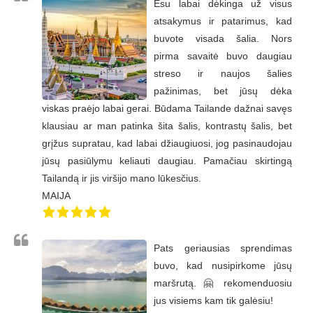
Esu labai dėkinga už visus
atsakymus ir patarimus, kad
buvote visada šalia. Nors
pirma savaitė buvo daugiau
streso ir naujos šalies
pažinimas, bet jūsų dėka
viskas praėjo labai gerai. Būdama Tailande dažnai savęs
klausiau ar man patinka šita šalis, kontrastų šalis, bet
grįžus supratau, kad labai džiaugiuosi, jog pasinaudojau
jūsų pasiūlymu keliauti daugiau. Pamačiau skirtingą
Tailandą ir jis viršijo mano lūkesčius.
MAIJA
Pats geriausias sprendimas
buvo, kad nusipirkome jūsų
maršrutą. 🤗 rekomenduosiu
jus visiems kam tik galėsiu!