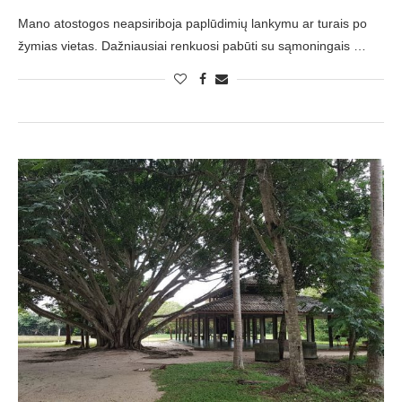
Mano atostogos neapsiriboja paplūdimių lankymu ar turais po
žymias vietas. Dažniausiai renkuosi pabūti su sąmoningais …