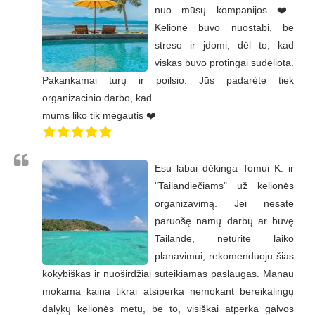
nuo mūsų kompanijos ❤️
Kelionė buvo nuostabi, be
streso ir jdomi, dėl to, kad
viskas buvo protingai sudėliota.
Pakankamai turų ir poilsio. Jūs padarėte tiek
organizacinio darbo, kad
mums liko tik mėgautis ❤️
Esu labai dėkinga Tomui K. ir
"Tailandiečiams" už kelionės
organizavimą. Jei nesate
paruošę namų darbų ar buvę
Tailande, neturite laiko
planavimui, rekomenduoju šias
kokybiškas ir nuoširdžiai suteikiamas paslaugas. Manau
mokama kaina tikrai atsiperka nemokant bereikalingų
dalykų kelionės metu, be to, visiškai atperka galvos