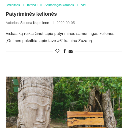
Įkvėpimas
Interviu
Sąmoningos kelionės
Visi
Patyriminės kelionės
Autorius:
Simona Kupetienė
2020-09-05
Viskas ką reikia žinoti apie patyrimines sąmoningas keliones.
„Gelmės pokalbiai apie tave #6” kalbinu Zuzaną …