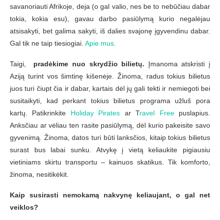
savanoriauti Afrikoje, deja (o gal valio, nes be to nebūčiau dabar
tokia, kokia esu), gavau darbo pasiūlymą kurio negalėjau
atsisakyti, bet galima sakyti, iš dalies svajonę įgyvendinu dabar.
Gal tik ne taip tiesiogiai.
Apie mus.
Taigi,
pradėkime nuo skrydžio bilietų.
Įmanoma atskristi į
Aziją turint vos šimtinę kišenėje. Žinoma, radus tokius bilietus
juos turi čiupt čia ir dabar, kartais dėl jų gali tekti ir nemiegoti bei
susitaikyti, kad perkant tokius bilietus programa užluš pora
kartų. Patikrinkite
Holiday Pirates
ar T
ravel Free
puslapius.
Anksčiau ar vėliau ten rasite pasiūlymą, dėl kurio pakeisite savo
gyvenimą. Žinoma, datos turi būti lanksčios, kitaip tokius bilietus
surast bus labai sunku. Atvykę į vietą keliaukite pigiausiu
vietiniams skirtu transportu – kainuos skatikus. Tik komforto,
žinoma, nesitikėkit.
Kaip susirasti nemokamą nakvynę keliaujant, o gal net
veiklos?