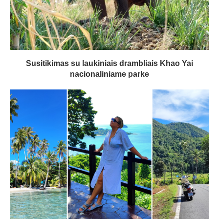
Susitikimas su laukiniais drambliais Khao Yai
nacionaliniame parke