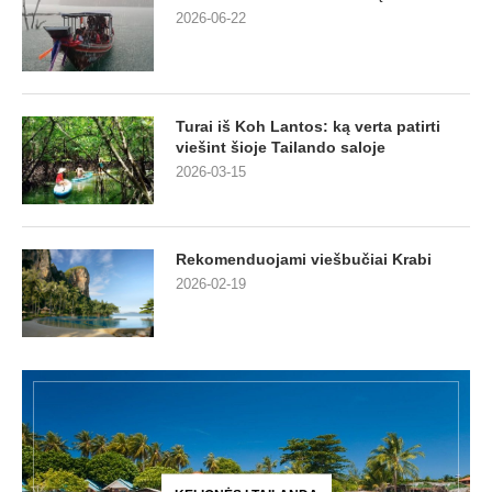
2026-06-22
Turai iš Koh Lantos: ką verta patirti
viešint šioje Tailando saloje
2026-03-15
Rekomenduojami viešbučiai Krabi
2026-02-19