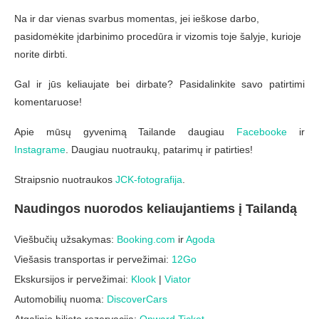
Na ir dar vienas svarbus momentas, jei ieškose darbo,
pasidomėkite įdarbinimo procedūra ir vizomis toje šalyje, kurioje
norite dirbti.
Gal ir jūs keliaujate bei dirbate? Pasidalinkite savo patirtimi
komentaruose!
Apie mūsų gyvenimą Tailande daugiau
Facebooke
ir
Instagrame
. Daugiau nuotraukų, patarimų ir patirties!
Straipsnio nuotraukos
JCK-fotografija
.
Naudingos nuorodos keliaujantiems į Tailandą
Viešbučių užsakymas:
Booking.com
ir
Agoda
Viešasis transportas ir pervežimai:
12Go
Ekskursijos ir pervežimai:
Klook
|
Viator
Automobilių nuoma:
DiscoverCars
Atgalinio bilieto rezervacija:
Onward Ticket