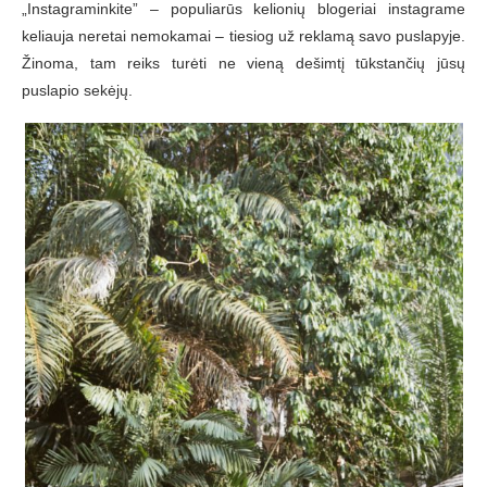
„Instagraminkite” – populiarūs kelionių blogeriai instagrame
keliauja neretai nemokamai – tiesiog už reklamą savo puslapyje.
Žinoma, tam reiks turėti ne vieną dešimtį tūkstančių jūsų
puslapio sekėjų.