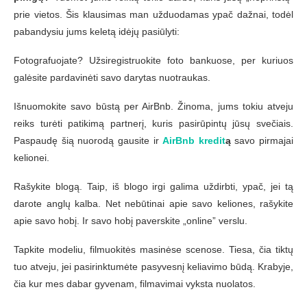
prie vietos. Šis klausimas man užduodamas ypač dažnai, todėl
pabandysiu jums keletą idėjų pasiūlyti:
Fotografuojate? Užsiregistruokite foto bankuose, per kuriuos
galėsite pardavinėti savo darytas nuotraukas.
Išnuomokite savo būstą per AirBnb. Žinoma, jums tokiu atveju
reiks turėti patikimą partnerį, kuris pasirūpintų jūsų svečiais.
Paspaudę šią nuorodą gausite ir
AirBnb kredit
ą
savo pirmajai
kelionei.
Rašykite blogą. Taip, iš blogo irgi galima uždirbti, ypač, jei tą
darote anglų kalba. Net nebūtinai apie savo keliones, rašykite
apie savo hobį. Ir savo hobį paverskite „online” verslu.
Tapkite modeliu, filmuokitės masinėse scenose. Tiesa, čia tiktų
tuo atveju, jei pasirinktumėte pasyvesnį keliavimo būdą. Krabyje,
čia kur mes dabar gyvenam, filmavimai vyksta nuolatos.