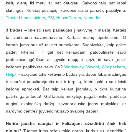
kelių dienų iki metų ar net daugiau. Sąlygos taip pat labai
skirtingos. Keletas puslapių, kuriuose rasite panašių pasiūlymų:
Trusted house sitters
,
PSI
,
HouseCarers
,
Nomador
.
3 būdas
– iškeisti savo paslaugas į nakvynę ir maistą. Kartais
tai vadinama savanoriavimu. Kartais mainų apsikeitimu. O
kartais jums bus už tai net sumokama. Sugalvokite, kaip galite
padėti kitiems ir gal net keliaudami patobulinsite savo
profesinius įgūdžius ar įgysite naujų ir grįžę iš savo „epic”
kelionės papildysite savo CV?
Workaway
,
Wwoof
,
Worlpackers
,
Helpx
– sakyčiau toks keliavimo būdas yra dabar labai madingas
ir sparčiai populiarėjantis net ir tarp tų, kurie galėtų sau leisti
kelionę apmokėti. Bet taip keliaut įdomiau, o tikra kultūrinė
patirtis garantuota! Gal tapsite mokytojo pagalbininku, padėsite
auginti ekologišką daržą, savanoriausite jogos mokykloje ar
nardymo centre? Įgyvendink savo svajonę dabar!
Norite jaustis saugiai ir keliaujant užsidirbti šiek tiek
pinigų?
Tuomet jums reiktų tokio darbo, kuris jūsų „nepririštų”