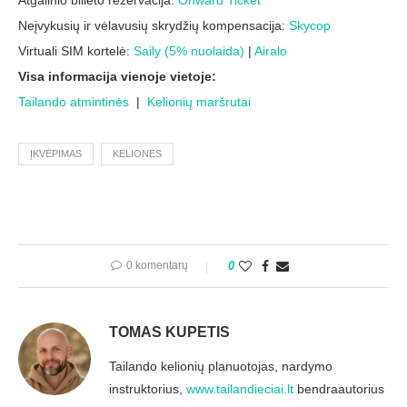
Neįvykusių ir vėlavusių skrydžių kompensacija:
Skycop
Virtuali SIM kortelė:
Saily (5% nuolaida)
|
Airalo
Visa informacija vienoje vietoje:
Tailando atmintinės
|
Kelionių maršrutai
ĮKVĖPIMAS
KELIONĖS
0 komentarų
0
TOMAS KUPETIS
Tailando kelionių planuotojas, nardymo
instruktorius,
www.tailandieciai.lt
bendraautorius