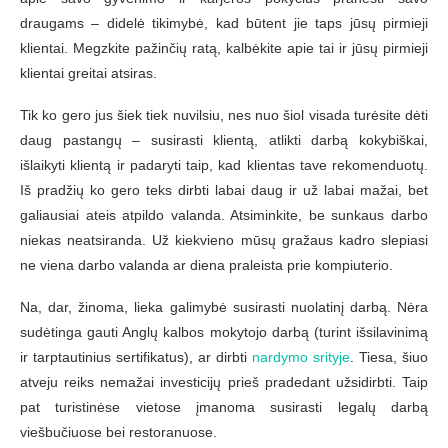
draugams – didelė tikimybė, kad būtent jie taps jūsų pirmieji
klientai. Megzkite pažinčių ratą, kalbėkite apie tai ir jūsų pirmieji
klientai greitai atsiras.
Tik ko gero jus šiek tiek nuvilsiu, nes nuo šiol visada turėsite dėti
daug pastangų – susirasti klientą, atlikti darbą kokybiškai,
išlaikyti klientą ir padaryti taip, kad klientas tave rekomenduotų.
Iš pradžių ko gero teks dirbti labai daug ir už labai mažai, bet
galiausiai ateis atpildo valanda. Atsiminkite, be sunkaus darbo
niekas neatsiranda. Už kiekvieno mūsų gražaus kadro slepiasi
ne viena darbo valanda ar diena praleista prie kompiuterio.
Na, dar, žinoma, lieka galimybė susirasti nuolatinį darbą. Nėra
sudėtinga gauti Anglų kalbos mokytojo darbą (turint išsilavinimą
ir tarptautinius sertifikatus), ar dirbti
nardymo srityje
. Tiesa, šiuo
atveju reiks nemažai investicijų prieš pradedant užsidirbti. Taip
pat turistinėse vietose įmanoma susirasti legalų darbą
viešbučiuose bei restoranuose.