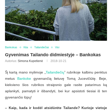
Bankokas
Kita
Tailandiečiai
Visi
Gyvenimas Tailando didmiestyje – Bankokas
Autorius:
Simona Kupetienė
2018-10-21
Šį kartą mano mylimoje „
Tailandiečių
” rubrikoje kalbinu penktus
metus
Bankoke
gyvenančią lietuvę Tomą Jucevičiūtę. Beje,
kiekvieno šios rubrikos straipsnio gale rasite patarimus ką
aplankyti, pamatyti ir išbandyti, bei kur apsistoti tiesiai iš ten
gyvenančio lūpų!
– Kaip, kada ir kodėl atsidūrėte Tailande? Kurioje vietoje