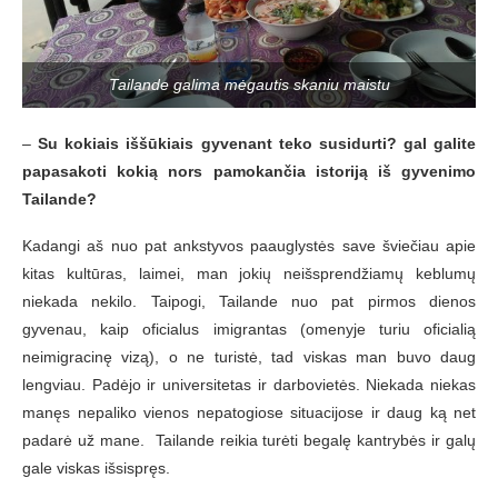
Tailande galima mėgautis skaniu maistu
–
Su kokiais iššūkiais gyvenant teko susidurti? gal galite
papasakoti kokią nors pamokančia istoriją iš gyvenimo
Tailande?
Kadangi aš nuo pat ankstyvos paauglystės save šviečiau apie
kitas kultūras, laimei, man jokių neišsprendžiamų keblumų
niekada nekilo. Taipogi, Tailande nuo pat pirmos dienos
gyvenau, kaip oficialus imigrantas (omenyje turiu oficialią
neimigracinę vizą), o ne turistė, tad viskas man buvo daug
lengviau. Padėjo ir universitetas ir darbovietės. Niekada niekas
manęs nepaliko vienos nepatogiose situacijose ir daug ką net
padarė už mane. Tailande reikia turėti begalę kantrybės ir galų
gale viskas išsispręs.