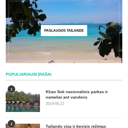
PASLAUGOS TAILANDE
POPULIARIAUSI ĮRAŠAI
1
Khao Sok nacionalinis parkas ir
nameliai ant vandens
2019-05-22
2
Tailando viza ir bevizis režimas