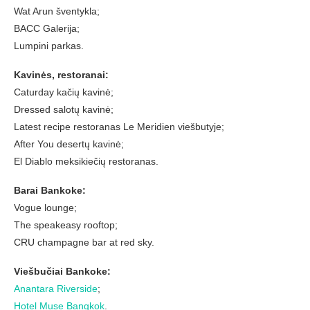
Wat Arun šventykla;
BACC Galerija;
Lumpini parkas.
Kavinės, restoranai:
Caturday kačių kavinė;
Dressed salotų kavinė;
Latest recipe restoranas Le Meridien viešbutyje;
After You desertų kavinė;
El Diablo meksikiečių restoranas.
Barai Bankoke:
Vogue lounge;
The speakeasy rooftop;
CRU champagne bar at red sky.
Viešbučiai Bankoke:
Anantara Riverside
;
Hotel Muse Bangkok
.