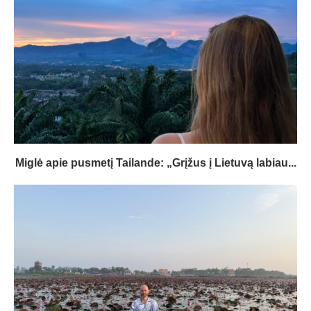
Miglė apie pusmetį Tailande: „Grįžus į Lietuvą labiau...