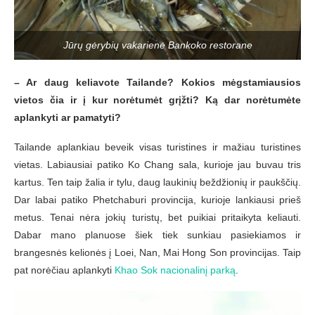
Jūrų gėrybių vakarienė Bankoko restorane
– Ar daug keliavote Tailande? Kokios mėgstamiausios
vietos čia ir į kur norėtumėt grįžti? Ką dar norėtumėte
aplankyti ar pamatyti?
Tailande aplankiau beveik visas turistines ir mažiau turistines
vietas. Labiausiai patiko Ko Chang sala, kurioje jau buvau tris
kartus. Ten taip žalia ir tylu, daug laukinių beždžionių ir paukščių.
Dar labai patiko Phetchaburi provincija, kurioje lankiausi prieš
metus. Tenai nėra jokių turistų, bet puikiai pritaikyta keliauti.
Dabar mano planuose šiek tiek sunkiau pasiekiamos ir
brangesnės kelionės į Loei, Nan, Mai Hong Son provincijas. Taip
pat norėčiau aplankyti
Khao Sok nacionalinį parką
.