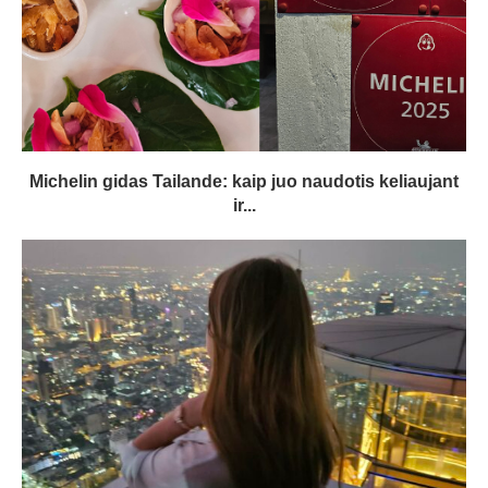
Michelin gidas Tailande: kaip juo naudotis keliaujant
ir...