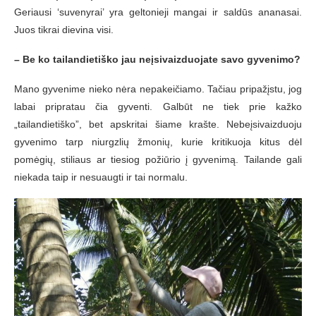
Geriausi ‘suvenyrai’ yra geltonieji mangai ir saldūs ananasai.
Juos tikrai dievina visi.
– Be ko tailandietiško jau neįsivaizduojate savo gyvenimo?
Mano gyvenime nieko nėra nepakeičiamo. Tačiau pripažįstu, jog
labai pripratau čia gyventi. Galbūt ne tiek prie kažko
„tailandietiško”, bet apskritai šiame krašte. Nebeįsivaizduoju
gyvenimo tarp niurgzlių žmonių, kurie kritikuoja kitus dėl
pomėgių, stiliaus ar tiesiog požiūrio į gyvenimą. Tailande gali
niekada taip ir nesuaugti ir tai normalu.