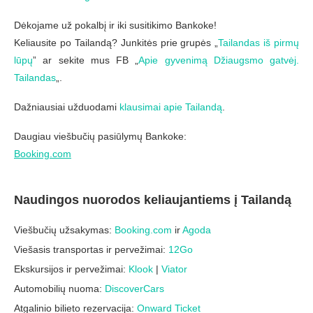
Dėkojame už pokalbį ir iki susitikimo Bankoke!
Keliausite po Tailandą? Junkitės prie grupės „
Tailandas iš pirmų
lūpų
” ar sekite mus FB „
Apie gyvenimą Džiaugsmo gatvėj.
Tailandas
„.
Dažniausiai užduodami
klausimai apie Tailandą
.
Daugiau viešbučių pasiūlymų Bankoke:
Booking.com
Naudingos nuorodos keliaujantiems į Tailandą
Viešbučių užsakymas:
Booking.com
ir
Agoda
Viešasis transportas ir pervežimai:
12Go
Ekskursijos ir pervežimai:
Klook
|
Viator
Automobilių nuoma:
DiscoverCars
Atgalinio bilieto rezervacija:
Onward Ticket