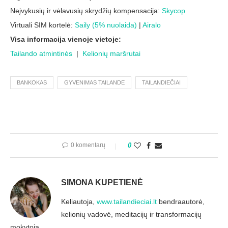
Neįvykusių ir vėlavusių skrydžių kompensacija:
Skycop
Virtuali SIM kortelė:
Saily (5% nuolaida)
|
Airalo
Visa informacija vienoje vietoje:
Tailando atmintinės
|
Kelionių maršrutai
BANKOKAS
GYVENIMAS TAILANDE
TAILANDIEČIAI
0 komentarų
0
SIMONA KUPETIENĖ
Keliautoja,
www.tailandieciai.lt
bendraautorė,
kelionių vadovė, meditacijų ir transformacijų
mokytoja.