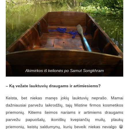
Akimirkos iš kelionės po Samut Songkhram
– Ką vežate lauktuvių draugams ir artimiesiems?
Keista, bet niekas manęs jokių lauktuvių neprašo. Mamai
dažniausiai parvežu laikrodžių, tajų Mistine firmos kosmetikos
priemonių. Kitiems šeimos nariams ir artimiems draugams
parvežu papuošalų, ikoniškų kvepiančių muilų, plaukų
priemonių, keistų saldumynų, kurių beveik niekas nevalgo 😀