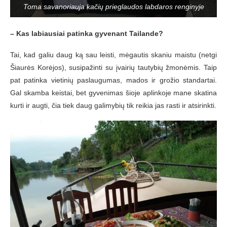
Toma savanoriauja kačių prieglaudos labdaros renginyje
– Kas labiausiai patinka gyvenant Tailande?
Tai, kad galiu daug ką sau leisti, mėgautis skaniu maistu (netgi
Šiaurės Korėjos), susipažinti su įvairių tautybių žmonėmis. Taip
pat patinka vietinių paslaugumas, mados ir grožio standartai.
Gal skamba keistai, bet gyvenimas šioje aplinkoje mane skatina
kurti ir augti, čia tiek daug galimybių tik reikia jas rasti ir atsirinkti.