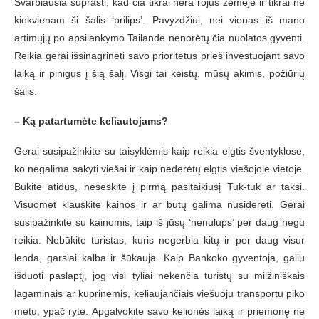
Svarbiausia suprasti, kad čia tikrai nėra rojus žemėje ir tikrai ne
kiekvienam ši šalis ‘prilips’. Pavyzdžiui, nei vienas iš mano
artimųjų po apsilankymo Tailande nenorėtų čia nuolatos gyventi.
Reikia gerai išsinagrinėti savo prioritetus prieš investuojant savo
laiką ir pinigus į šią šalį. Visgi tai keistų, mūsų akimis, požiūrių
šalis.
– Ką patartumėte keliautojams?
Gerai susipažinkite su taisyklėmis kaip reikia elgtis šventyklose,
ko negalima sakyti viešai ir kaip nederėtų elgtis viešojoje vietoje.
Būkite atidūs, nesėskite į pirmą pasitaikiusį Tuk-tuk ar taksi.
Visuomet klauskite kainos ir ar būtų galima nusiderėti. Gerai
susipažinkite su kainomis, taip iš jūsų ‘nenulups’ per daug negu
reikia. Nebūkite turistas, kuris negerbia kitų ir per daug visur
lenda, garsiai kalba ir šūkauja. Kaip Bankoko gyventoja, galiu
išduoti paslaptį, jog visi tyliai nekenčia turistų su milžiniškais
lagaminais ar kuprinėmis, keliaujančiais viešuoju transportu piko
metu, ypač ryte. Apgalvokite savo kelionės laiką ir priemonę ne