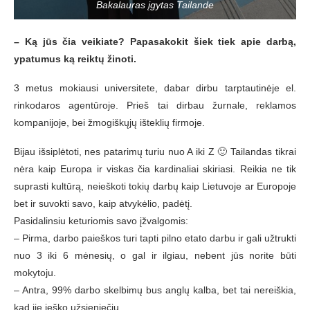
Bakalauras įgytas Tailande
– Ką jūs čia veikiate? Papasakokit šiek tiek apie darbą,
ypatumus ką reiktų žinoti.
3 metus mokiausi universitete, dabar dirbu tarptautinėje el.
rinkodaros agentūroje. Prieš tai dirbau žurnale, reklamos
kompanijoje, bei žmogiškųjų išteklių firmoje.
Bijau išsiplėtoti, nes patarimų turiu nuo A iki Z 🙂 Tailandas tikrai
nėra kaip Europa ir viskas čia kardinaliai skiriasi. Reikia ne tik
suprasti kultūrą, neieškoti tokių darbų kaip Lietuvoje ar Europoje
bet ir suvokti savo, kaip atvykėlio, padėtį.
Pasidalinsiu keturiomis savo įžvalgomis:
– Pirma, darbo paieškos turi tapti pilno etato darbu ir gali užtrukti
nuo 3 iki 6 mėnesių, o gal ir ilgiau, nebent jūs norite būti
mokytoju.
– Antra, 99% darbo skelbimų bus anglų kalba, bet tai nereiškia,
kad jie ieško užsieniečių.