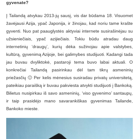
gyvenate?
Į Tailandą atvykau 2013-jų sausį, vis dar būdama 18. Visuomet
žavėjausi Azija, ypač Japonija, ir žinojau, kad noriu tame krašte
gyventi. Nuo pat paauglystės aktyviai internete susirašinėjau su
užsieniečiais, ypač azijiečiais. Tokiu būdu atradau daug
internetinių ‘draugų’, kurių dėka sužinojau apie valstybes,
kultūrą, gyvenimą Azijoje, bei galimybes studijuoti. Kadangi tada
jau buvau dvyliktokė, pastaroji tema buvo labai aktuali. O
konkrečiai Tailandą pasirinkau dėl tam tikrų asmeninių
priežasčių 🙂 Per kelis mėnesius susiradau privatų universitetą,
pateikiau paraišką ir buvau pakviesta atvykti studijuoti į Bankoką.
Bilietus nusipirkau iš savo asmeninių, ‘viso gyvenimo’ santaupų,
ir taip prasidėjo mano savarankiškas gyvenimas Tailande,
Bankoko mieste.