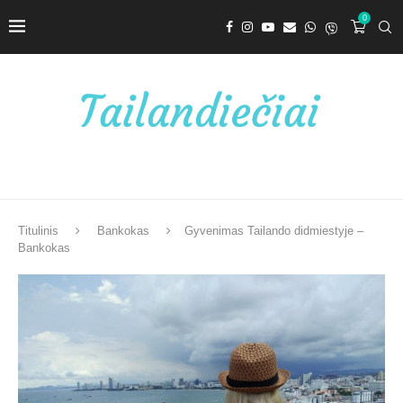
0
Titulinis
Bankokas
Gyvenimas Tailando didmiestyje –
Bankokas