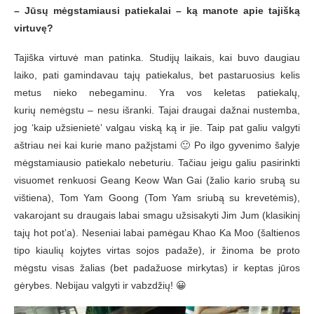
– Jūsų mėgstamiausi patiekalai – ką manote apie tajišką
virtuvę?
Tajiška virtuvė man patinka. Studijų laikais, kai buvo daugiau
laiko, pati gamindavau tajų patiekalus, bet pastaruosius kelis
metus nieko nebegaminu. Yra vos keletas patiekalų,
kurių nemėgstu – nesu išranki. Tajai draugai dažnai nustemba,
jog ‘kaip užsienietė’ valgau viską ką ir jie. Taip pat galiu valgyti
aštriau nei kai kurie mano pažįstami 🙂 Po ilgo gyvenimo šalyje
mėgstamiausio patiekalo nebeturiu. Tačiau jeigu galiu pasirinkti
visuomet renkuosi Geang Keow Wan Gai (žalio kario srubą
su
vištiena), Tom Yam Goong (Tom Yam sriubą su krevetėmis),
vakarojant su draugais labai smagu užsisakyti Jim Jum (klasikinį
tajų hot pot’a). Neseniai labai pamėgau Khao Ka Moo (šaltienos
tipo kiaulių kojytes virtas sojos padaže), ir žinoma be proto
mėgstu visas žalias (bet padažuose mirkytas) ir keptas jūros
gėrybes. Nebijau valgyti ir vabzdžių! 😀