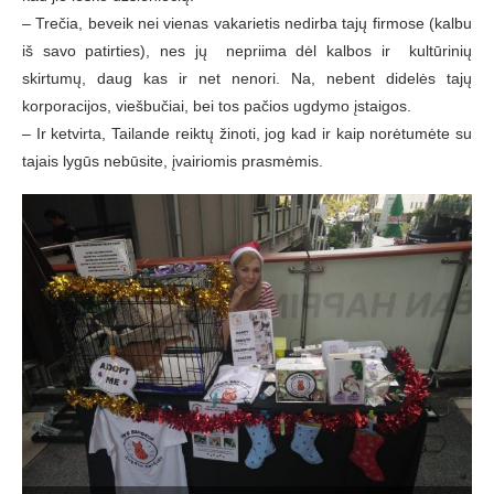
– Trečia, beveik nei vienas vakarietis nedirba tajų firmose (kalbu
iš savo patirties), nes jų nepriima dėl kalbos ir kultūrinių
skirtumų, daug kas ir net nenori. Na, nebent didelės tajų
korporacijos, viešbučiai, bei tos pačios ugdymo įstaigos.
– Ir ketvirta, Tailande reiktų žinoti, jog kad ir kaip norėtumėte su
tajais lygūs nebūsite, įvairiomis prasmėmis.