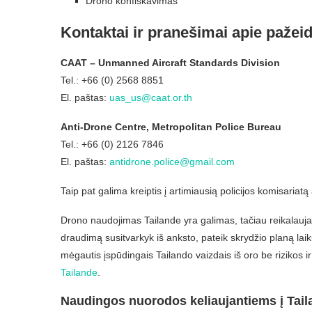
Drono konfiskavimas
Kontaktai ir pranešimai apie pažei
CAAT – Unmanned Aircraft Standards Division
Tel.: +66 (0) 2568 8851
El. paštas:
uas_us@caat.or.th
Anti-Drone Centre, Metropolitan Police Bureau
Tel.: +66 (0) 2126 7846
El. paštas:
antidrone.police@gmail.com
Taip pat galima kreiptis į artimiausią policijos komisariat
Drono naudojimas Tailande yra galimas, tačiau reikalauja at
draudimą susitvarkyk iš anksto, pateik skrydžio planą laik
mėgautis įspūdingais Tailando vaizdais iš oro be rizikos i
Tailande
.
Naudingos nuorodos keliaujantiems į Tail