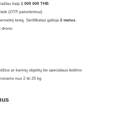
mažiau kaip
1 000 000 THB
.
telė (OTP patvirtinimui).
ternetinį testą. Sertifikatas galioja
2 metus
.
t drono.
aldžios ar karinių objektų be specialaus leidimo
ronams nuo 2 iki 25 kg
mus