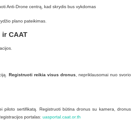
muoti Anti-Drone centrą, kad skrydis bus vykdomas
krydžio plano pateikimas.
C ir CAAT
acijos.
ciją.
Registruoti reikia visus dronus
, nepriklausomai nuo svorio
i piloto sertifikatą. Registruoti būtina dronus su kamera, dronus
Registracijos portalas:
uasportal.caat.or.th