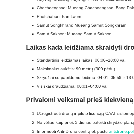
Chachoengsao: Mueang Chachoengsao, Bang Pak
Phetchaburi: Ban Laem
Samut Songkhram: Mueang Samut Songkhram
Samut Sakhon: Mueang Samut Sakhon
Laikas kada leidžiama skraidyti dr
Standartinis leidžiamas laikas: 06:00–18:00 val.
Maksimalus aukštis: 90 metrų (300 pėdų)
Skrydžiai su papildomu leidimu: 04:01–05:59 ir 18:0
Visiškai draudžiama: 00:01–04:00 val.
Privalomi veiksmai prieš kiekvieną
Užregistruoti droną ir piloto licenciją CAAT sistemoj
Ne vėliau kaip prieš 3 dienas pateikti skrydžio planą 
Informuoti Anti-Drone centrą el. paštu
antidrone.po