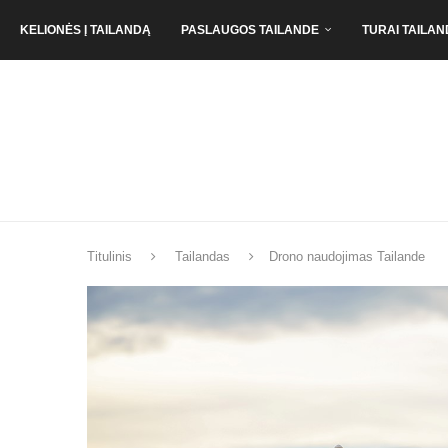
KELIONĖS Į TAILANDĄ
PASLAUGOS TAILANDE
TURAI TAILAN
Titulinis
Tailandas
Drono naudojimas Tailande