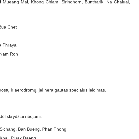
i Mueang Mai, Khong Chiam, Sirindhorn, Buntharik, Na Chaluai,
Bua Chet
a Phraya
g Nam Ron
uostų ir aerodromų, jei nėra gautas specialus leidimas.
dėl skrydžiai ribojami:
 Sichang, Ban Bueng, Phan Thong
Khai, Pluak Daeng