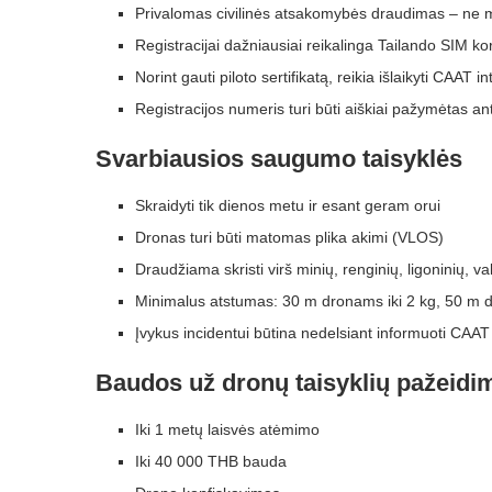
Privalomas civilinės atsakomybės draudimas – ne 
Registracijai dažniausiai reikalinga Tailando SIM kor
Norint gauti piloto sertifikatą, reikia išlaikyti CAAT in
Registracijos numeris turi būti aiškiai pažymėtas an
Svarbiausios saugumo taisyklės
Skraidyti tik dienos metu ir esant geram orui
Dronas turi būti matomas plika akimi (VLOS)
Draudžiama skristi virš minių, renginių, ligoninių, v
Minimalus atstumas: 30 m dronams iki 2 kg, 50 m d
Įvykus incidentui būtina nedelsiant informuoti CAAT
Baudos už dronų taisyklių pažeidi
Iki 1 metų laisvės atėmimo
Iki 40 000 THB bauda