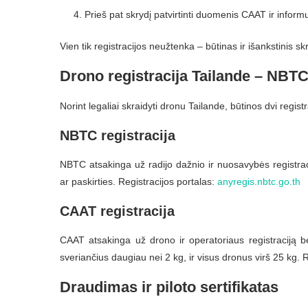
Prieš pat skrydį patvirtinti duomenis CAAT ir infor
Vien tik registracijos neužtenka – būtinas ir išankstinis s
Drono registracija Tailande – NBT
Norint legaliai skraidyti dronu Tailande, būtinos dvi registr
NBTC registracija
NBTC atsakinga už radijo dažnio ir nuosavybės registra
ar paskirties. Registracijos portalas:
anyregis.nbtc.go.th
CAAT registracija
CAAT atsakinga už drono ir operatoriaus registraciją be
sveriančius daugiau nei 2 kg, ir visus dronus virš 25 kg. 
Draudimas ir piloto sertifikatas