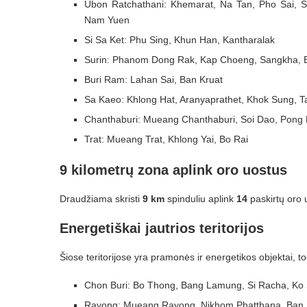
Ubon Ratchathani: Khemarat, Na Tan, Pho Sai, S
Nam Yuen
Si Sa Ket: Phu Sing, Khun Han, Kantharalak
Surin: Phanom Dong Rak, Kap Choeng, Sangkha, 
Buri Ram: Lahan Sai, Ban Kruat
Sa Kaeo: Khlong Hat, Aranyaprathet, Khok Sung, T
Chanthaburi: Mueang Chanthaburi, Soi Dao, Pon
Trat: Mueang Trat, Khlong Yai, Bo Rai
9 kilometrų zona aplink oro uostus
Draudžiama skristi
9 km
spinduliu aplink
14
paskirtų oro 
Energetiškai jautrios teritorijos
Šiose teritorijose yra pramonės ir energetikos objektai, to
Chon Buri: Bo Thong, Bang Lamung, Si Racha, Ko
Rayong: Mueang Rayong, Nikhom Phatthana, Ban 