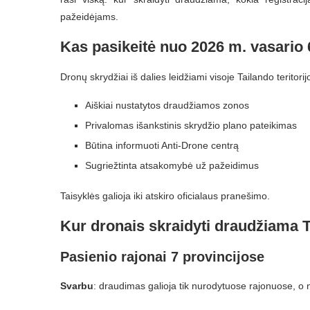
pažeidėjams.
Kas pasikeitė nuo 2026 m. vasario 
Dronų skrydžiai iš dalies leidžiami visoje Tailando teritorijo
Aiškiai nustatytos draudžiamos zonos
Privalomas išankstinis skrydžio plano pateikimas
Būtina informuoti Anti-Drone centrą
Sugriežtinta atsakomybė už pažeidimus
Taisyklės galioja iki atskiro oficialaus pranešimo.
Kur dronais skraidyti draudžiama T
Pasienio rajonai 7 provincijose
Svarbu
: draudimas galioja tik nurodytuose rajonuose, o n