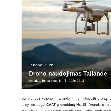
Tailandas
Visi
Drono naudojimas Tailande
Autorius:
Tomas Kupetis
2026-02-11
Jei planuoji kelionę į Tailandą ir nori atsivežti droną
taisyklės pagal
CAAT pranešimą Nr. 15
. Dronais skraid
rasi viską: kur skraidyti draudžiama, kokia registraci