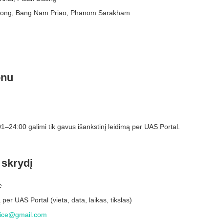
ong, Bang Nam Priao, Phanom Sarakham
onu
1–24:00 galimi tik gavus išankstinį leidimą per UAS Portal.
 skrydį
e
per UAS Portal (vieta, data, laikas, tikslas)
lice@gmail.com