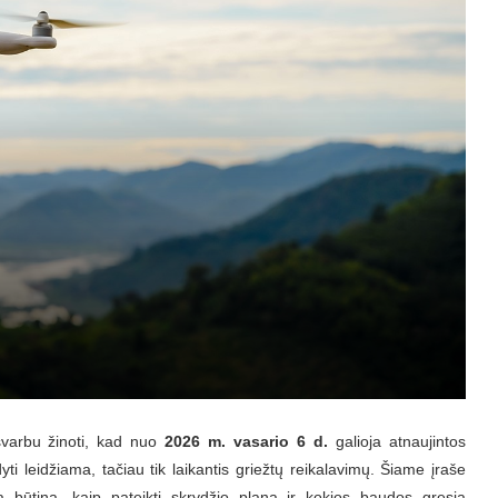
, svarbu žinoti, kad nuo
2026 m. vasario 6 d.
galioja atnaujintos
yti leidžiama, tačiau tik laikantis griežtų reikalavimų. Šiame įraše
ja būtina, kaip pateikti skrydžio planą ir kokios baudos gresia