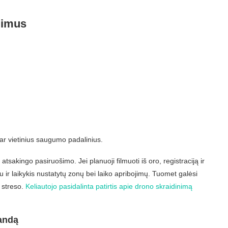
dimus
ą ar vietinius saugumo padalinius.
sakingo pasiruošimo. Jei planuoji filmuoti iš oro, registraciją ir
u ir laikykis nustatytų zonų bei laiko apribojimų. Tuomet galėsi
r streso.
Keliautojo pasidalinta patirtis apie drono skraidinimą
andą