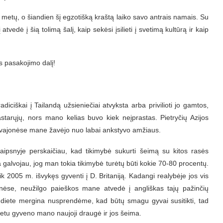
 metų, o šiandien šį egzotišką kraštą laiko savo antrais namais. Su
atvedė į šią tolimą šalį, kaip sekėsi įsilieti į svetimą kultūrą ir kaip
s pasakojimo dalį!
iciškai į Tailandą užsieniečiai atvyksta arba privilioti jo gamtos,
tarųjų, nors mano kelias buvo kiek neįprastas. Pietryčių Azijos
, svajonėse mane žavėjo nuo labai ankstyvo amžiaus.
psnyje perskaičiau, kad tikimybė sukurti šeimą su kitos rasės
a galvojau, jog man tokia tikimybė turėtų būti kokie 70-80 procentų.
ik 2005 m. išvykęs gyventi į D. Britaniją. Kadangi realybėje jos vis
jonėse, neužilgo paieškos mane atvedė į angliškas tajų pažinčių
diete mergina nusprendėme, kad būtų smagu gyvai susitikti, tad
 metu gyveno mano naujoji draugė ir jos šeima.