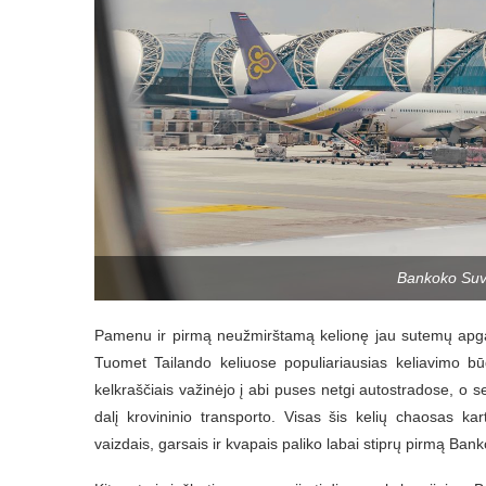
Bankoko Suv
Pamenu ir pirmą neužmirštamą kelionę jau sutemų apg
Tuomet Tailando keliuose populiariausias keliavimo bū
kelkraščiais važinėjo į abi puses netgi autostradose, o 
dalį krovininio transporto. Visas šis kelių chaosas k
vaizdais, garsais ir kvapais paliko labai stiprų pirmą Banko