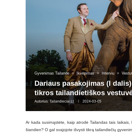
Gyvenimas Tailande
Įkvėpimas
Interviu
Vestu
Dariaus pasakojimas (I dalis):
tikros tailandietiškos vestuv
Autorius:
Tailandieciai.lt
2024-03-05
Ar kada susimąstėte, kaip atrodė Tailandas tais laikais,
šiandien? O gal svajojote išvysti tikrą tailandiečių gyveni