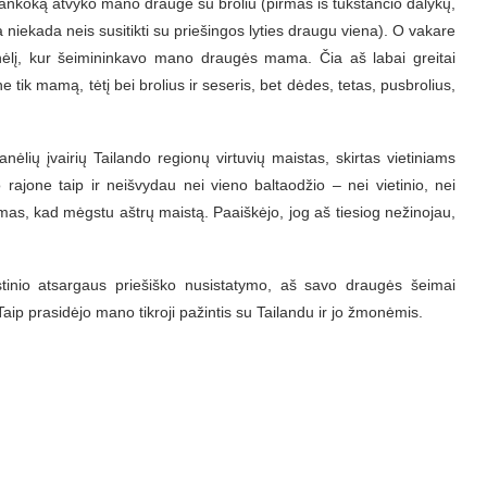
 Bankoką atvyko mano draugė su broliu (pirmas iš tūkstančio dalykų,
 niekada neis susitikti su priešingos lyties draugu viena). O vakare
anėlį, kur šeimininkavo mano draugės mama. Čia aš labai greitai
tik mamą, tėtį bei brolius ir seseris, bet dėdes, tetas, pusbrolius,
anėlių įvairių Tailando regionų virtuvių maistas, skirtas vietiniams
jone taip ir neišvydau nei vieno baltaodžio – nei vietinio, nei
mas, kad mėgstu aštrų maistą. Paaiškėjo, jog aš tiesiog nežinojau,
stinio atsargaus priešiško nusistatymo, aš savo draugės šeimai
 Taip prasidėjo mano tikroji pažintis su Tailandu ir jo žmonėmis.