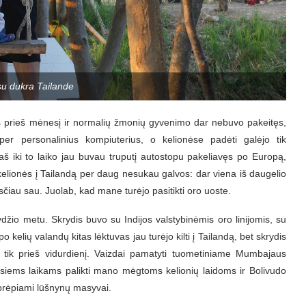
su dukra Tailande
s prieš mėnesį ir normalių žmonių gyvenimo dar nebuvo pakeitęs,
er personalinius kompiuterius, o kelionėse padėti galėjo tik
t aš iki to laiko jau buvau truputį autostopu pakeliavęs po Europą,
l kelionės į Tailandą per daug nesukau galvos: dar viena iš daugelio
ąsčiau sau. Juolab, kad mane turėjo pasitikti oro uoste.
ydžio metu. Skrydis buvo su Indijos valstybinėmis oro linijomis, su
 kelių valandų kitas lėktuvas jau turėjo kilti į Tailandą, bet skrydis
me tik prieš vidurdienį. Vaizdai pamatyti tuometiniame Mumbajaus
visiems laikams palikti mano mėgtoms kelionių laidoms ir Bolivudo
eaprėpiami lūšnynų masyvai.