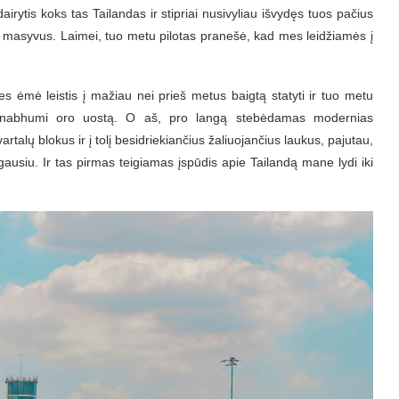
irytis koks tas Tailandas ir stipriai nusivyliau išvydęs tuos pačius
masyvus. Laimei, tuo metu pilotas pranešė, kad mes leidžiamės į
ties ėmė leistis į mažiau nei prieš metus baigtą statyti ir tuo metu
rnabhumi oro uostą. O aš, pro langą stebėdamas modernias
talų blokus ir į tolį besidriekiančius žaliuojančius laukus, pajutau,
augausiu. Ir tas pirmas teigiamas įspūdis apie Tailandą mane lydi iki