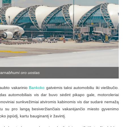
arnabhumi oro uostas
aubto vakarinio
Bankoko
gatvėmis taksi automobiliu iki viešbučio.
das automobiliais vis dar buvo sėdint pikapo gale, motoroleriai
senoviniai sunkvežimiai atviromis kabinomis vis dar sudarė nemažą
artu su pro langą besiveržiančiais vakarėjančio miesto gyvenimo
ko įspūdį, kartu bauginantį ir žavintį.