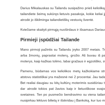
Darius Mikalauskas su Tailandu susipažino prieš kelioliką
tailandiete šeimą sukūręs lietuvis pasakoja, kokie keliai jį 
atrodė jo iškilminga tailandietiškų vestuvių šventė.
Kviečiame skaityti pirmąją nuoširdaus ir išsamaus Dariau
Pirmieji įspūdžiai Tailande
Mano pirmoji pažintis su Tailandu įvyko 2007 metais. Trad
arba žmonių, paprastai moterų, grožio. Aš buvau iš pas
moterys, kaip kažkas tolimo, labai gražaus ir egzotiško
Pamenu, būdamas vos keliolikos metų kažkokiame strai
atstovu statistiškai yra mažesnė nei 2 procentai. Jau tad
Bet realiai daugiau su kitų kultūrų moterimis susidūriau t
dar atrodė tokios pat žavios kaip ir lietuviškose sva
svetaines. Ten po pusmečio bendravimo su viena tailan
nusipirkau lėktuvo bilietą ir išskridau į Bankoką, kur tuo