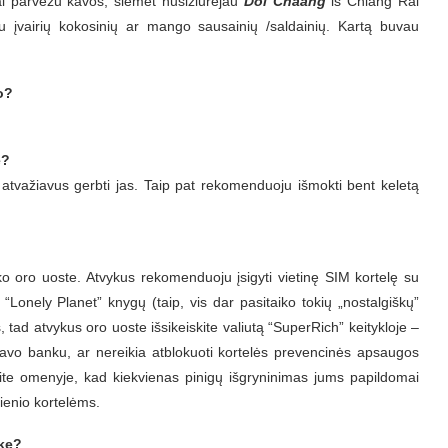
i parvežu kavos, šiemet nusižiūrėjau
Doi Chaang
iš Chiang Rai
u įvairių kokosinių ar mango sausainių /saldainių. Kartą buvau
o?
e?
r atvažiavus gerbti jas. Taip pat rekomenduoju išmokti bent keletą
aiko oro uoste. Atvykus rekomenduoju įsigyti vietinę SIM kortelę su
Lonely Planet” knygų (taip, vis dar pasitaiko tokių „nostalgiškų”
s, tad atvykus oro uoste išsikeiskite valiutą “SuperRich” keitykloje –
 savo banku, ar nereikia atblokuoti kortelės prevencinės apsaugos
ėkite omenyje, kad kiekvienas pinigų išgryninimas jums papildomai
ienio kortelėms.
oke?