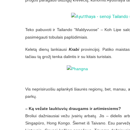
Teko pabuvoti ir Tailando “Maldyvuose” – Koh Lipe
salo
pasimėgauti tobulais paplūdimiais.
Keletą dienų lankiausi
Krabi
provincijoj. Patiko maistas
tačiau tą grožį tenka dalintis ir su kitais turistais.
Vis neprisiruošiu aplankyti šiaurės regionų, bet, manau, at
parkų.
– Ką vežate lauktuvių draugams ir artimiesiems?
Broliui dažniausiai vežu įvairių arbatų. Jis – didelis a
Singapūro, Hong Kongo. Šiemet iš Taivano. Esu parvežęs