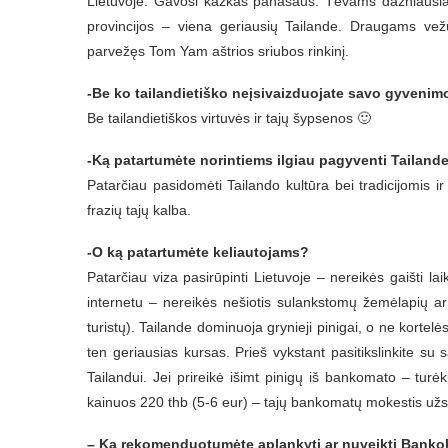
Lietuvoje. Gavosi kažkas panašaus. Tėvams dažniausia
provincijos – viena geriausių Tailande. Draugams vež
parvežęs Tom Yam aštrios sriubos rinkinį.
-Be ko tailandietiško neįsivaizduojate savo gyvenim
Be tailandietiškos virtuvės ir tajų šypsenos 🙂
-Ką patartumėte norintiems ilgiau pagyventi Tailand
Patarčiau pasidomėti Tailando kultūra bei tradicijomis i
frazių tajų kalba.
-O ką patartumėte keliautojams?
Patarčiau viza pasirūpinti Lietuvoje – nereikės gaišti l
internetu – nereikės nešiotis sulankstomų žemėlapių ar “
turistų). Tailande dominuoja grynieji pinigai, o ne kortelė
ten geriausias kursas. Prieš vykstant pasitikslinkite su
Tailandui. Jei prireikė išimt pinigų iš bankomato – tur
kainuos 220 thb (5-6 eur) – tajų bankomatų mokestis užs
– Ką rekomenduotumėte aplankyti ar nuveikti Bank