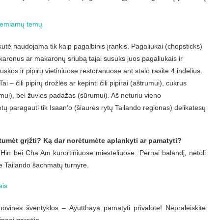
kutė naudojama tik kaip pagalbinis įrankis. Pagaliukai (chopsticks)
akaronus ar makaronų sriubą tajai susuks juos pagaliukais ir
ruskos ir pipirų vietiniuose restoranuose ant stalo rasite 4 indelius.
ai – čili pipirų drožlės ar kepinti čili pipirai (aštrumui), cukrus
štumui), bei žuvies padažas (sūrumui). Aš
neturiu vieno
ų paragauti tik Isaan’o (šiaurės rytų Tailando regionas) delikatesų
tumėt grįžti? Ką dar norėtumėte aplankyti ar pamatyti?
Hin bei Cha Am kurortiniuose miesteliuose. Pernai balandį, netoli
e Tailando šachmatų turnyre.
novinės šventyklos – Ayutthaya pamatyti privalote! Nepraleiskite
ipogi garsėja.