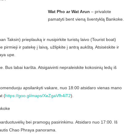
Wat Pho ar Wat Arun
– privalote
pamatyti bent vieną šventyklą Bankoke.
 Taksin) prieplauką ir nusipirkite turistų laivo (Tourist boat)
 pirmieji ir patekę į laivą, užlipkite į antrą aukštą. Atsisėskite ir
aya upe.
e. Bus labai karšta. Atsigaivinti nepraleiskite kokosinių ledų iš
omenduoju apsilankyti vakare, nuo 18:00 atsidaro vienas mano
t (
https://goo.gl/maps/XeZgaVfh4iT2
).
arduotuvėlių bei pramogų pasirinkimu. Atsidaro nuo 17:00. Iš
ėgautis Chao Phraya panorama.