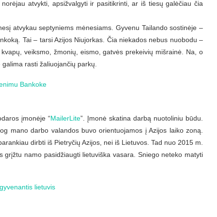
orėjau atvykti, apsižvalgyti ir pasitikrinti, ar iš tiesų galėčiau čia
 mėnesį atvykau septyniems mėnesiams. Gyvenu Tailando sostinėje –
nkoką. Tai – tarsi Azijos Niujorkas. Čia niekados nebus nuobodu –
, kvapų, veiksmo, žmonių, eismo, gatvės prekeivių mišrainė. Na, o
 galima rasti žaliuojančių parkų.
odaros įmonėje “
MailerLite
”. Įmonė skatina darbą nuotoliniu būdu.
, jog mano darbo valandos buvo orientuojamos į Azijos laiko zoną.
nkiau dirbti iš Pietryčių Azijos, nei iš Lietuvos. Tad nuo 2015 m.
 grįžtu namo pasidžiaugti lietuviška vasara. Sniego neteko matyti