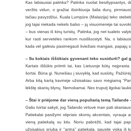
Kas labiausiai patinka? Patinka nuolat besišypsantys, dr
veržtis vidun, o gražiai išsirikiuoja šalia durų, pirmiau
tačiau pavyzdžiui, Kuala Lumpūre (Malaizija) teko stebėti
jog tajai niekada nekels balso – jų visuomenėje tai suvoki
– bus vienas iš kinų turistų.
Patinka, jog net tualeto valy
kur rasti servetėles rankom nusišluostyti.
Na, o labiausi
kada vėl galėsiu pasimėgauti šviežiais mangais, papajų 
– Su kokiais iššūkiais gyvenant teko susidurti? gal 
Kartais iššūkis priimti tai, kas Lietuvoje būtų neįprast
šortai. Būna gi. Nunešiau į siuvyklą, kad susiūtų. Pažiūrėj
Arba kitą kartą kavinėje užsisakiau savo mėgiamą “Pan
lėkštę skanių blynų. Nemokamai. Nes truputį ilgokai laukiu
– Štai ir priėjome dar vieną populiarią temą Tailande
Galiu tvirtai sakyti, jog Tailando virtuvė man pati skaniausi
Patiekalai pasižymi stipriais skonių akcentais, vyrauja 
vieną patiekalą su kitu. Noriu pabrėžti, kad tajai pap
užsisakius sriubą ir “antrą” patiekalą, gausite viską iš 