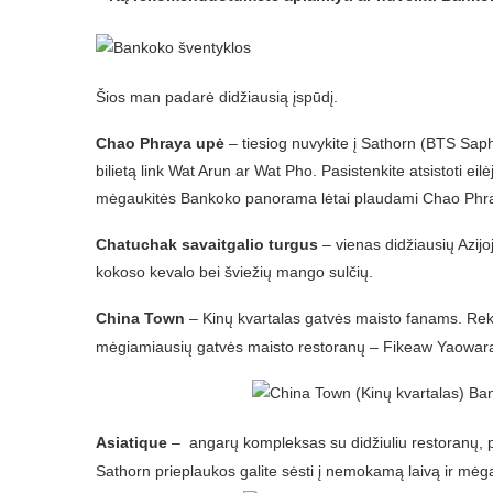
Šios man padarė didžiausią įspūdį.
Chao Phraya upė
– tiesiog nuvykite į Sathorn (BTS Saphan
bilietą link Wat Arun ar Wat Pho. Pasistenkite atsistoti eilėje
mėgaukitės Bankoko panorama lėtai plaudami Chao Phr
Chatuchak savaitgalio turgus
– vienas didžiausių Azijoj
kokoso kevalo bei šviežių mango sulčių.
China Town
– Kinų kvartalas
gatvės maisto fanams. Rek
mėgiamiausių gatvės maisto restoranų – Fikeaw Yaowara
Asiatique
– angarų kompleksas su didžiuliu restoranų, p
Sathorn prieplaukos galite sėsti į nemokamą laivą ir m