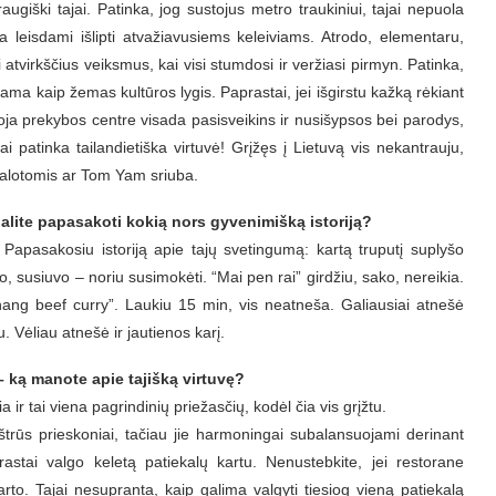
augiški tajai.
Patinka, jog sustojus metro traukiniui, tajai nepuola
sia leisdami išlipti atvažiavusiems keleiviams. Atrodo, elementaru,
 atvirkščius veiksmus, kai visi stumdosi ir veržiasi pirmyn.
Patinka,
ama kaip žemas kultūros lygis. Paprastai, jei išgirstu kažką rėkiant
toja prekybos centre visada pasisveikins ir nusišypsos bei parodys,
ai patinka tailandietiška virtuvė! Grįžęs į Lietuvą vis nekantrauju,
salotomis ar Tom Yam sriuba.
galite papasakoti kokią nors gyvenimišką istoriją?
a. Papasakosiu istoriją apie tajų svetingumą: kartą truputį suplyšo
o, susiuvo – noriu susimokėti. “Mai pen rai” girdžiu, sako, nereikia.
ang beef curry”. Laukiu 15 min, vis neatneša. Galiausiai atnešė
. Vėliau atnešė ir jautienos karį.
– ką manote apie tajišką virtuvę?
a ir tai viena pagrindinių priežasčių, kodėl čia vis grįžtu.
aštrūs prieskoniai, tačiau jie harmoningai subalansuojami derinant
rastai valgo keletą patiekalų kartu. Nenustebkite, jei restorane
karto. Tajai nesupranta, kaip galima valgyti tiesiog vieną patiekalą