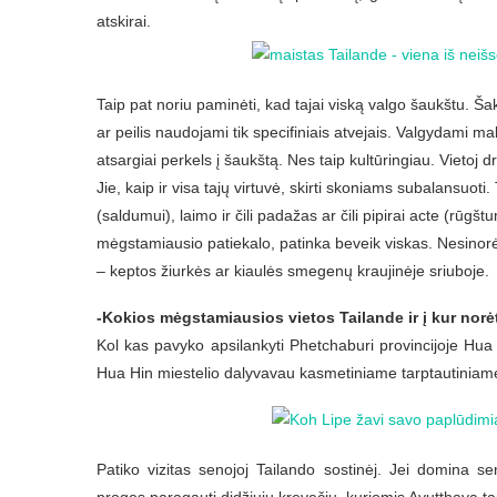
atskirai.
Taip pat noriu paminėti, kad tajai viską valgo šaukštu. Ša
ar peilis naudojami tik specifiniais atvejais. Valgydami m
atsargiai perkels į šaukštą. Nes taip kultūringiau.
Vietoj d
Jie, kaip ir visa tajų virtuvė, skirti skoniams subalansuoti. T
(saldumui), laimo ir čili padažas ar čili pipirai acte (rūg
mėgstamiausio patiekalo, patinka beveik viskas. Nesinorėt
– keptos žiurkės ar kiaulės smegenų kraujinėje sriuboje.
-Kokios mėgstamiausios vietos Tailande ir į kur norė
Kol kas pavyko apsilankyti Phetchaburi provincijoje Hua 
Hua Hin miestelio dalyvavau kasmetiniame tarptautiniam
Patiko vizitas senojoj Tailando sostinėj. Jei domina se
progos paragauti didžiųjų krevečių, kuriomis Ayutthaya ta