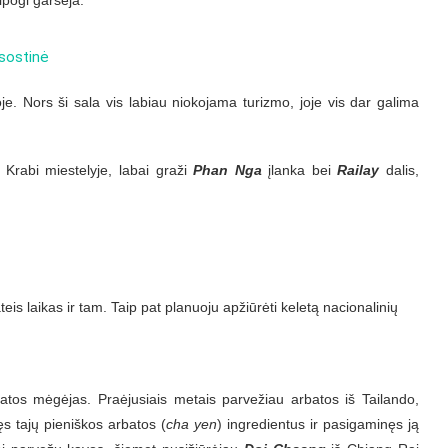
je. Nors ši sala vis labiau niokojama turizmo, joje vis dar galima
 Krabi miestelyje, labai graži
Phan Nga
įlanka bei
Railay
dalis,
eis laikas ir tam. Taip pat planuoju apžiūrėti keletą nacionalinių
rbatos mėgėjas. Praėjusiais metais parvežiau arbatos iš Tailando,
 tajų pieniškos arbatos (
cha yen
) ingredientus ir pasigaminęs ją