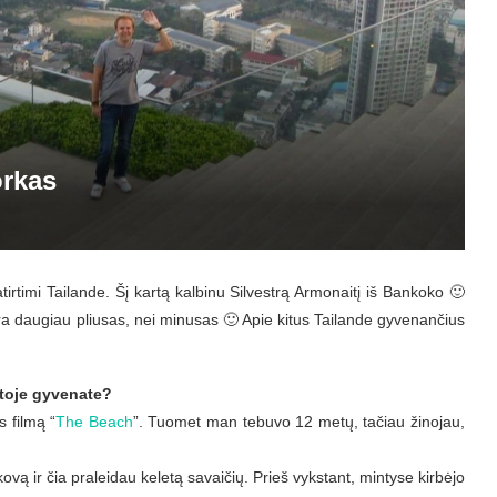
orkas
tirtimi Tailande. Šį kartą kalbinu Silvestrą Armonaitį iš Bankoko 🙂
a daugiau pliusas, nei minusas 🙂 Apie kitus Tailande gyvenančius
etoje gyvenate?
 filmą “
The Beach
”. Tuomet man tebuvo 12 metų, tačiau žinojau,
vą ir čia praleidau keletą savaičių. Prieš vykstant, mintyse kirbėjo