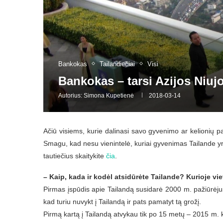
Bankokas
Tailandiečiai
Visi
Bankokas – tarsi Azijos Niuj
Autorius:
Simona Kupetienė
2018-03-14
Ačiū visiems, kurie dalinasi savo gyvenimo ar kelionių pa
Smagu, kad nesu vienintelė, kuriai gyvenimas Tailande yr
tautiečius skaitykite
čia
.
– Kaip, kada ir kodėl atsidūrėte Tailande? Kurioje vi
Pirmas įspūdis apie Tailandą susidarė 2000 m. pažiūrėjus
kad turiu nuvykt į Tailandą ir pats pamatyt tą grožį.
Pirmą kartą į Tailandą atvykau tik po 15 metų – 2015 m. ko