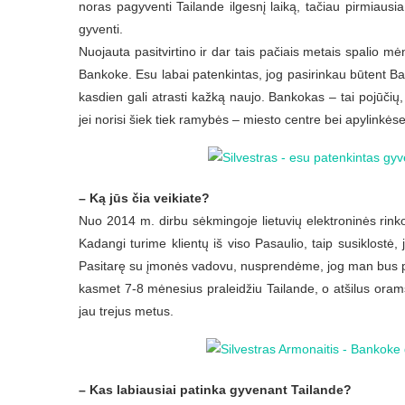
noras pagyventi Tailande ilgesnį laiką, tačiau pirmiausia n
gyventi.
Nuojauta pasitvirtino ir dar tais pačiais metais spalio
Bankoke. Esu labai patenkintas, jog pasirinkau būtent Ba
kasdien gali atrasti kažką naujo. Bankokas – tai pojūčių
jei norisi šiek tiek ramybės – miesto centre bei apylinkėse
– Ką jūs čia veikiate?
Nuo 2014 m. dirbu sėkmingoje lietuvių elektroninės rink
Kadangi turime klientų iš viso Pasaulio, taip susiklostė
Pasitarę su įmonės vadovu, nusprendėme, jog man bus para
kasmet 7-8 mėnesius praleidžiu Tailande, o atšilus orams
jau trejus metus.
– Kas labiausiai patinka gyvenant Tailande?