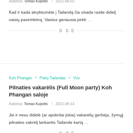
Autorius:
Tomas Kupetis
2022-08-02
Kad ir kada atvyktumėte į Tailandą čia visada rasite didelį
vaisių pasirinkimą. Vaisius geriausia pirkti …
Koh Phangan
Pietų Tailandas
Visi
Pilnaties vakarėlis (Full Moon party) Koh
Phangan saloje
Autorius:
Tomas Kupetis
2022-06-14
Jei ir nesu didelė (ar apskritai jokia) vakarėlių gerbėja, žymųjį
pilnaties vakrėlį lankantis Tailande kartą …