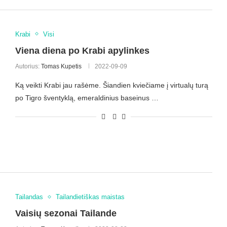
Krabi
Visi
Viena diena po Krabi apylinkes
Autorius:
Tomas Kupetis
2022-09-09
Ką veikti Krabi jau rašėme. Šiandien kviečiame į virtualų turą
po Tigro šventyklą, emeraldinius baseinus …
Tailandas
Tailandietiškas maistas
Vaisių sezonai Tailande