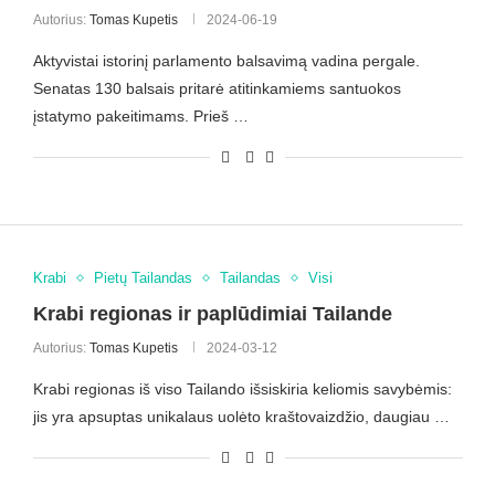
Autorius:
Tomas Kupetis
2024-06-19
Aktyvistai istorinį parlamento balsavimą vadina pergale.
Senatas 130 balsais pritarė atitinkamiems santuokos
įstatymo pakeitimams. Prieš …
Krabi
Pietų Tailandas
Tailandas
Visi
Krabi regionas ir paplūdimiai Tailande
Autorius:
Tomas Kupetis
2024-03-12
Krabi regionas iš viso Tailando išsiskiria keliomis savybėmis:
jis yra apsuptas unikalaus uolėto kraštovaizdžio, daugiau …