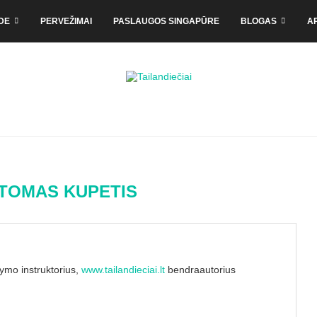
DE
PERVEŽIMAI
PASLAUGOS SINGAPŪRE
BLOGAS
A
TOMAS KUPETIS
dymo instruktorius,
www.tailandieciai.lt
bendraautorius