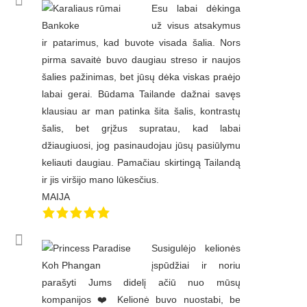
Esu labai dėkinga
už visus atsakymus
ir patarimus, kad buvote visada šalia. Nors
pirma savaitė buvo daugiau streso ir naujos
šalies pažinimas, bet jūsų dėka viskas praėjo
labai gerai. Būdama Tailande dažnai savęs
klausiau ar man patinka šita šalis, kontrastų
šalis, bet grįžus supratau, kad labai
džiaugiuosi, jog pasinaudojau jūsų pasiūlymu
keliauti daugiau. Pamačiau skirtingą Tailandą
ir jis viršijo mano lūkesčius.
MAIJA
Susigulėjo kelionės
įspūdžiai ir noriu
parašyti Jums didelį ačiū nuo mūsų
kompanijos ❤️ Kelionė buvo nuostabi, be