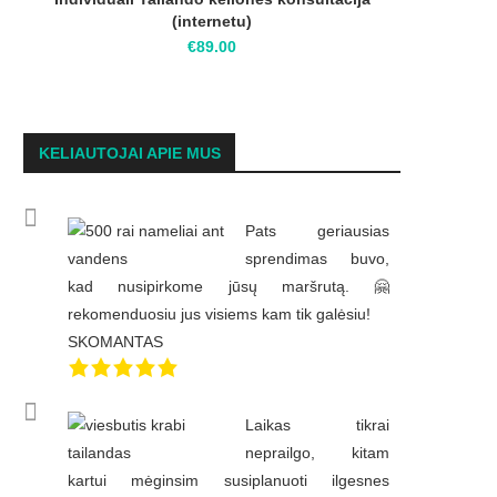
(internetu)
€
89.00
KELIAUTOJAI APIE MUS
Pats geriausias
sprendimas buvo,
kad nusipirkome jūsų maršrutą. 🤗
rekomenduosiu jus visiems kam tik galėsiu!
SKOMANTAS
Laikas tikrai
neprailgo, kitam
kartui mėginsim susiplanuoti ilgesnes