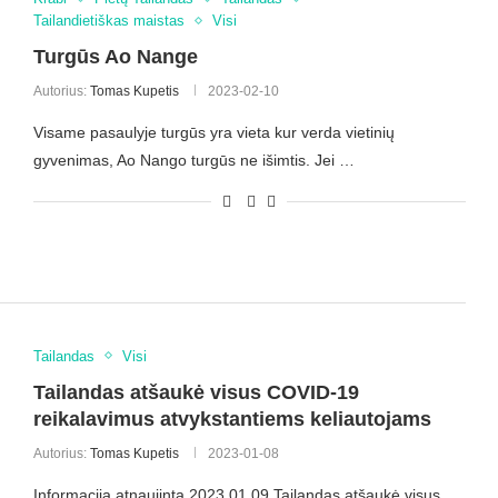
Tailandietiškas maistas
Visi
Turgūs Ao Nange
Autorius:
Tomas Kupetis
2023-02-10
Visame pasaulyje turgūs yra vieta kur verda vietinių
gyvenimas, Ao Nango turgūs ne išimtis. Jei …
Tailandas
Visi
Tailandas atšaukė visus COVID-19
reikalavimus atvykstantiems keliautojams
Autorius:
Tomas Kupetis
2023-01-08
Informacija atnaujinta 2023 01 09 Tailandas atšaukė visus