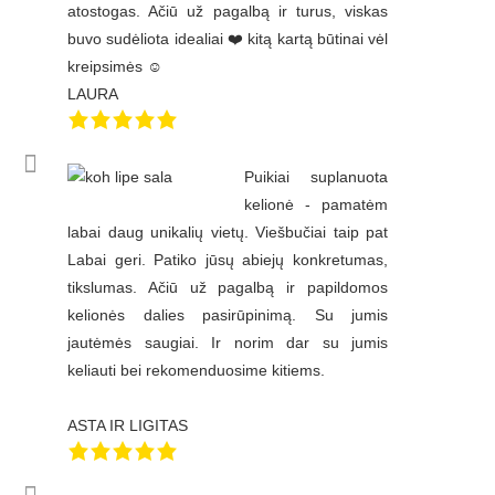
atostogas. Ačiū už pagalbą ir turus, viskas
buvo sudėliota idealiai ❤️ kitą kartą būtinai vėl
kreipsimės ☺️
LAURA
Puikiai suplanuota
kelionė - pamatėm
labai daug unikalių vietų. Viešbučiai taip pat
Labai geri. Patiko jūsų abiejų konkretumas,
tikslumas. Ačiū už pagalbą ir papildomos
kelionės dalies pasirūpinimą. Su jumis
jautėmės saugiai. Ir norim dar su jumis
keliauti bei rekomenduosime kitiems.
ASTA IR LIGITAS