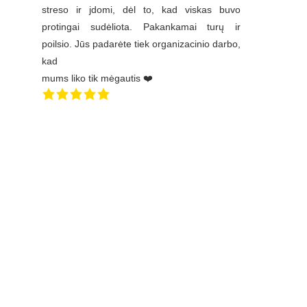
streso ir jdomi, dėl to, kad viskas buvo
protingai sudėliota. Pakankamai turų ir
poilsio. Jūs padarėte tiek organizacinio darbo,
kad
mums liko tik mėgautis ❤️