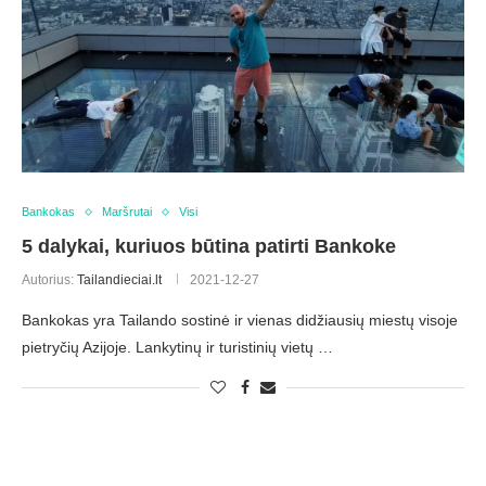
Bankokas
Maršrutai
Visi
5 dalykai, kuriuos būtina patirti Bankoke
Autorius:
Tailandieciai.lt
2021-12-27
Bankokas yra Tailando sostinė ir vienas didžiausių miestų visoje
pietryčių Azijoje. Lankytinų ir turistinių vietų …