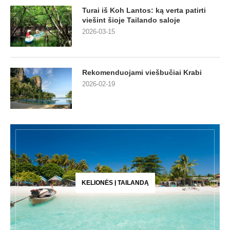
Turai iš Koh Lantos: ką verta patirti
viešint šioje Tailando saloje
2026-03-15
Rekomenduojami viešbučiai Krabi
2026-02-19
KELIONĖS Į TAILANDĄ