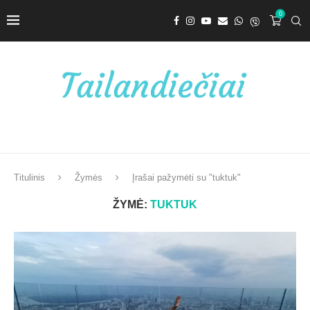
0
Titulinis
Žymės
Įrašai pažymėti su "tuktuk"
ŽYMĖ:
TUKTUK