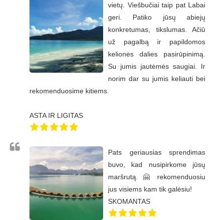
vietų. Viešbučiai taip pat Labai
geri. Patiko jūsų abiejų
konkretumas, tikslumas. Ačiū
už pagalbą ir papildomos
kelionės dalies pasirūpinimą.
Su jumis jautėmės saugiai. Ir
norim dar su jumis keliauti bei
rekomenduosime kitiems.
ASTA IR LIGITAS
Pats geriausias sprendimas
buvo, kad nusipirkome jūsų
maršrutą. 🤗 rekomenduosiu
jus visiems kam tik galėsiu!
SKOMANTAS