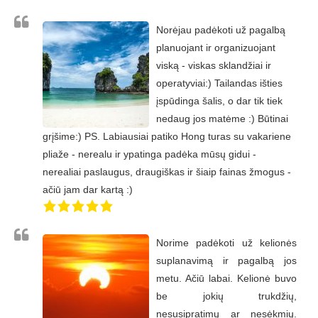
Norėjau padėkoti už pagalbą
planuojant ir organizuojant
viską - viskas sklandžiai ir
operatyviai:) Tailandas išties
įspūdinga šalis, o dar tik tiek
nedaug jos matėme :) Būtinai
grįšime:) PS. Labiausiai patiko Hong turas su vakariene
pliaže - nerealu ir ypatinga padėka mūsų gidui -
nerealiai paslaugus, draugiškas ir šiaip fainas žmogus -
ačiū jam dar kartą :)
Norime padėkoti už kelionės
suplanavimą ir pagalbą jos
metu. Ačiū labai. Kelionė buvo
be jokių trukdžių,
nesusipratimų ar nesėkmių.