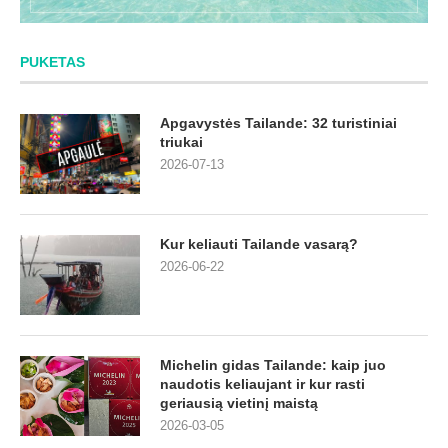
PUKETAS
Apgavystės Tailande: 32 turistiniai
triukai
2026-07-13
Kur keliauti Tailande vasarą?
2026-06-22
Michelin gidas Tailande: kaip juo
naudotis keliaujant ir kur rasti
geriausią vietinį maistą
2026-03-05