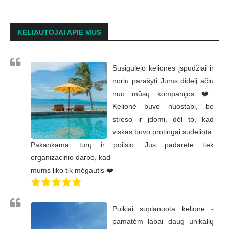
KELIAUTOJAI APIE MUS
Susigulėjo kelionės įspūdžiai ir
noriu parašyti Jums didelį ačiū
nuo mūsų kompanijos ❤️
Kelionė buvo nuostabi, be
streso ir jdomi, dėl to, kad
viskas buvo protingai sudėliota.
Pakankamai turų ir poilsio. Jūs padarėte tiek
organizacinio darbo, kad
mums liko tik mėgautis ❤️
Puikiai suplanuota kelionė -
pamatėm labai daug unikalių