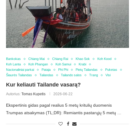
Bankokas
Chiang Mai
Chiang Rai
Khao Sok
Koh Kood
Koh Lanta
Koh Phangan
Koh Samui
Krabi
Nacionaliniai parkai
Pataja
Phi Phi
Pietų Tailandas
Puketas
Šiaurės Tailandas
Tailandas
Tailando salos
Trang
Visi
Kur keliauti Tailande vasarą?
Autorius:
Tomas Kupetis
2026-06-22
Ekspertinis gidas pagal realius 5 metų kritulių duomenis
Trumpas atsakymas (TL;DR): Remiantis pastarųjų 5 metų …