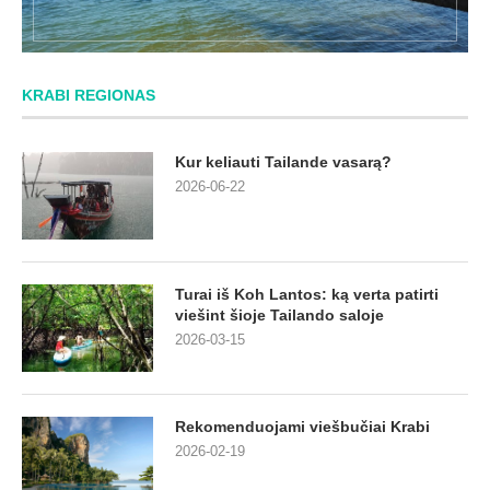
KRABI REGIONAS
Kur keliauti Tailande vasarą?
2026-06-22
Turai iš Koh Lantos: ką verta patirti
viešint šioje Tailando saloje
2026-03-15
Rekomenduojami viešbučiai Krabi
2026-02-19