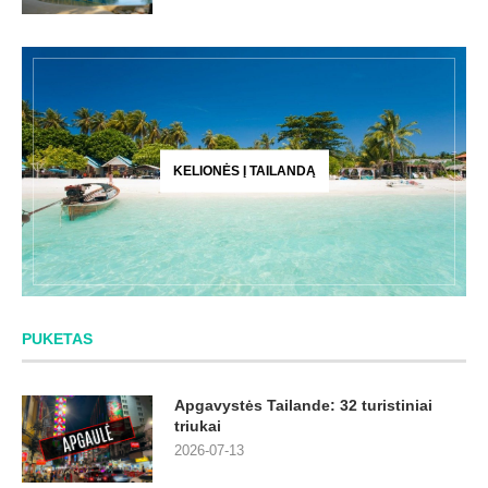
KELIONĖS Į TAILANDĄ
PUKETAS
Apgavystės Tailande: 32 turistiniai
triukai
2026-07-13