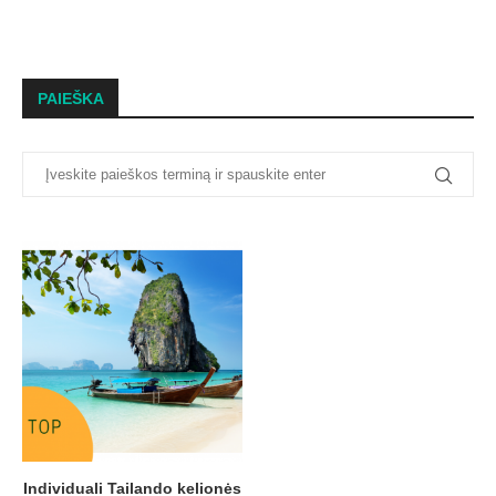
PAIEŠKA
Individuali Tailando kelionės