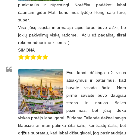
punktualūs ir rūpestingi. Norėčiau padėkoti labai
šauniam gidui Mat, kuris mus lydėjo Hong salų ture,
super.
Visa jūsų siųsta informacija apie turus buvo aiški, be
jokių paklydimų viską radome. Ačiū už pagalbą, tikrai
rekomenduosime kitiems :)
SIMONA
Esu labai dėkinga už visus
atsakymus ir patarimus, kad
buvote visada šalia. Nors
pirma savaitė buvo daugiau
streso ir naujos šalies
pažinimas, bet jūsų dėka
viskas praėjo labai gerai. Būdama Tailande dažnai savęs
klausiau ar man patinka šita šalis, kontrastų šalis, bet
grįžus supratau, kad labai džiaugiuosi, jog pasinaudojau