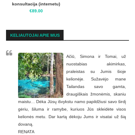
konsultacija (internetu)
€
89.00
KELIAUTOJAI APIE MUS
Ačiū, Simona ir Tomai, už
nuostabias akimirkas,
praleistas su Jumis šioje
kelionėje. Sužavėjo mane
Tailandas savo gamta,
draugiškais žmonėmis, skaniu
maistu… Dėka Jūsų išvykstu namo papildžiusi savo širdį
gėriu, šiluma ir ramybe, kuriuos Jūs skleidėte visos
kelionės metu. Dar kartą dėkoju Jums ir visatai už šią
dovaną.
RENATA