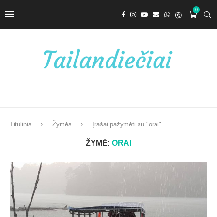
0
Titulinis
Žymės
Įrašai pažymėti su "orai"
ŽYMĖ:
ORAI