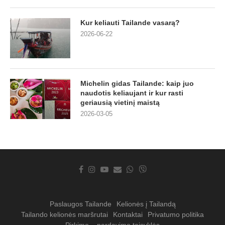
Kur keliauti Tailande vasarą?
2026-06-22
Michelin gidas Tailande: kaip juo
naudotis keliaujant ir kur rasti
geriausią vietinį maistą
2026-03-05
Paslaugos Tailande
Kelionės į Tailandą
Tailando kelionės maršrutai
Kontaktai
Privatumo politika
Pirkimo – pardavimo taisyklės