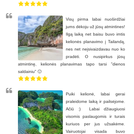
Visų pirma labai nuoširdžiai
jums dėkoju už jūsų atmintines!
Ilgą laiką net baisu buvo imtis
kelionės planavimo į Tailandą,
nes net neįsivaizdavau nuo ko
pradėti. O nusipirkus jūsų
atmintinę, kelionės planavimas tapo tarsi "dienos
saldainiu" 🙂
Puiki kelionė, labai gerai
praleidome laiką ir pailsėjome.
Ačiū :) Labai džiaugiuosi
visomis paslaugomis ir turais
kuriuos per jus užsakėme.
Vairuotojai visada buvo