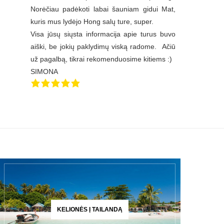
Norėčiau padėkoti labai šauniam gidui Mat,
kuris mus lydėjo Hong salų ture, super.
Visa jūsų siųsta informacija apie turus buvo
aiški, be jokių paklydimų viską radome. Ačiū
už pagalbą, tikrai rekomenduosime kitiems :)
SIMONA
KELIONĖS Į TAILANDĄ