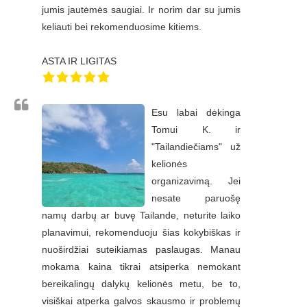
jumis jautėmės saugiai. Ir norim dar su jumis
keliauti bei rekomenduosime kitiems.
ASTA IR LIGITAS
Esu labai dėkinga
Tomui K. ir
"Tailandiečiams" už
kelionės
organizavimą. Jei
nesate paruošę
namų darbų ar buvę Tailande, neturite laiko
planavimui, rekomenduoju šias kokybiškas ir
nuoširdžiai suteikiamas paslaugas. Manau
mokama kaina tikrai atsiperka nemokant
bereikalingų dalykų kelionės metu, be to,
visiškai atperka galvos skausmo ir problemų