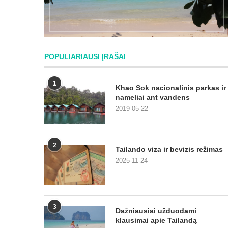
POPULIARIAUSI ĮRAŠAI
1
Khao Sok nacionalinis parkas ir
nameliai ant vandens
2019-05-22
2
Tailando viza ir bevizis režimas
2025-11-24
3
Dažniausiai užduodami
klausimai apie Tailandą