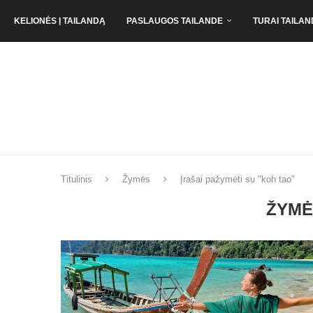
KELIONĖS Į TAILANDĄ
PASLAUGOS TAILANDE
TURAI TAILAN
Titulinis
Žymės
Įrašai pažymėti su "koh tao"
ŽYMĖ