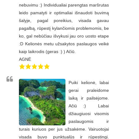
nebuvimu :) Individualiai parengtas maršrutas
leido pamatyti ir optimaliai išnaudoti buvimą
šalyje, pagal poreikius, visada gavau
pagalbą, rūpestį kylančiomis problemomis, be
ko, gal nebūčiau išvykusi jau oro uosto etape
:D Kelionės metu užsakytos paslaugos veikė
kaip laikrodis (geras :) ) Ačiū.
AGNĖ
Puiki kelionė, labai
gerai praleidome
laiką ir pailsėjome.
Ačiū :) Labai
džiaugiuosi visomis
paslaugomis ir
turais kuriuos per jus užsakėme. Vairuotojai
visada buvo punktualūs ir rūpestingi.