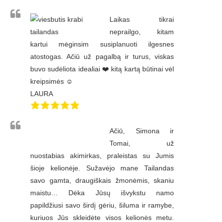
Laikas tikrai
neprailgo, kitam
kartui mėginsim susiplanuoti ilgesnes
atostogas. Ačiū už pagalbą ir turus, viskas
buvo sudėliota idealiai ❤️ kitą kartą būtinai vėl
kreipsimės ☺️
LAURA
Ačiū, Simona ir
Tomai, už
nuostabias akimirkas, praleistas su Jumis
šioje kelionėje. Sužavėjo mane Tailandas
savo gamta, draugiškais žmonėmis, skaniu
maistu… Dėka Jūsų išvykstu namo
papildžiusi savo širdį gėriu, šiluma ir ramybe,
kuriuos Jūs skleidėte visos kelionės metu.