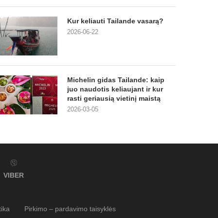
Kur keliauti Tailande vasarą?
2026-06-22
Michelin gidas Tailande: kaip
juo naudotis keliaujant ir kur
rasti geriausią vietinį maistą
2026-03-05
VIBER
tika
Pirkimo – pardavimo taisyklės