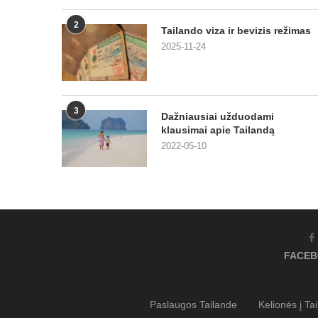
2
Tailando viza ir bevizis režimas
2025-11-24
3
Dažniausiai užduodami
klausimai apie Tailandą
2022-05-10
FACE
Paslaugos Tailande
Kelionės į Ta