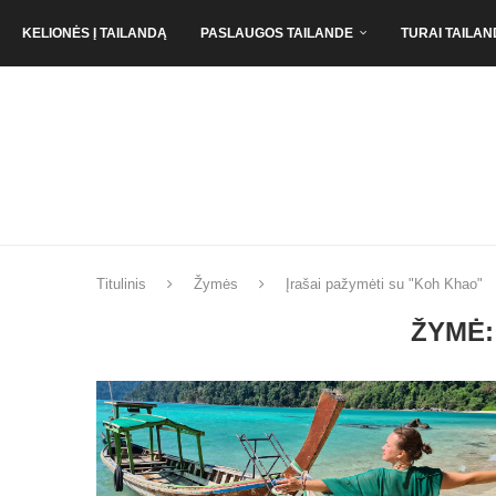
KELIONĖS Į TAILANDĄ
PASLAUGOS TAILANDE
TURAI TAILAN
Titulinis
Žymės
Įrašai pažymėti su "Koh Khao"
ŽYMĖ