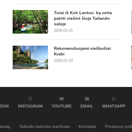
Turai iš Koh Lantos: ką verta
patirti viešint šioje Tailando
saloje
2026-03-15
Rekomenduojami viešbučiai
Krabi
2026-02-19
BOOK
INSTAGRAM
YOUTUBE
EMAIL
WHATSAPP
ilandą
Tailando kelionės maršrutai
Kontaktai
Privatumo poli