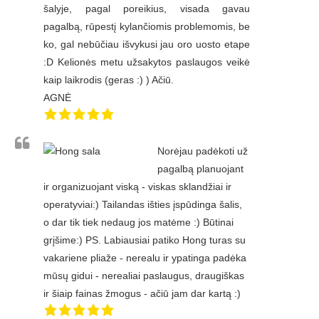
šalyje, pagal poreikius, visada gavau
pagalbą, rūpestį kylančiomis problemomis, be
ko, gal nebūčiau išvykusi jau oro uosto etape
:D Kelionės metu užsakytos paslaugos veikė
kaip laikrodis (geras :) ) Ačiū.
AGNĖ
Norėjau padėkoti už
pagalbą planuojant
ir organizuojant viską - viskas sklandžiai ir
operatyviai:) Tailandas išties įspūdinga šalis,
o dar tik tiek nedaug jos matėme :) Būtinai
grįšime:) PS. Labiausiai patiko Hong turas su
vakariene pliaže - nerealu ir ypatinga padėka
mūsų gidui - nerealiai paslaugus, draugiškas
ir šiaip fainas žmogus - ačiū jam dar kartą :)