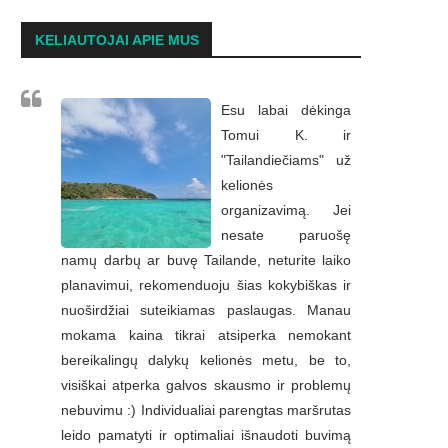
KELIAUTOJAI APIE MUS
Esu labai dėkinga
Tomui K. ir
"Tailandiečiams" už
kelionės
organizavimą. Jei
nesate paruošę
namų darbų ar buvę Tailande, neturite laiko
planavimui, rekomenduoju šias kokybiškas ir
nuoširdžiai suteikiamas paslaugas. Manau
mokama kaina tikrai atsiperka nemokant
bereikalingų dalykų kelionės metu, be to,
visiškai atperka galvos skausmo ir problemų
nebuvimu :) Individualiai parengtas maršrutas
leido pamatyti ir optimaliai išnaudoti buvimą