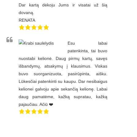
Dar kartą dėkoju Jums ir visatai už šią
dovaną.
RENATA
Esu labai
patenkinta, tai buvo
nuostabi kelionė. Daug pirmų kartų, savęs
išbandymų, atsakymų į klausimus. Viskas
buvo suorganizuota, pasirūpinta, aišku.
Lūkesčiai patenkinti su kaupu. Dar nesibaigus
kelionei galvoju apie sekančią kelionę. Labai
daug pamatėme, kažką supratau, kažką
pajaučiau. Ačiū ❤️