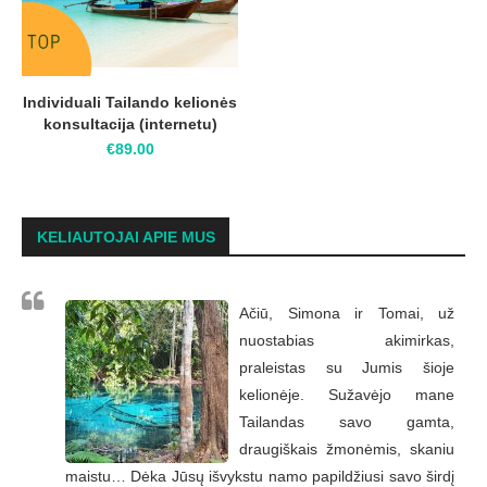
Individuali Tailando kelionės
konsultacija (internetu)
€
89.00
KELIAUTOJAI APIE MUS
Ačiū, Simona ir Tomai, už
nuostabias akimirkas,
praleistas su Jumis šioje
kelionėje. Sužavėjo mane
Tailandas savo gamta,
draugiškais žmonėmis, skaniu
maistu… Dėka Jūsų išvykstu namo papildžiusi savo širdį