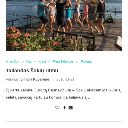
Khao Sok
Kita
Krabi
Pietų Tailandas
Puketas
Tailandas šokių ritmu
Autorius:
Simona Kupetienė
2018-11-21
Šį kartą kalbinu Jurgitą Česnavičiūtę – Šokių akademijos įkūrėją,
keletą savaičių kartu su kompanija keliavusią …