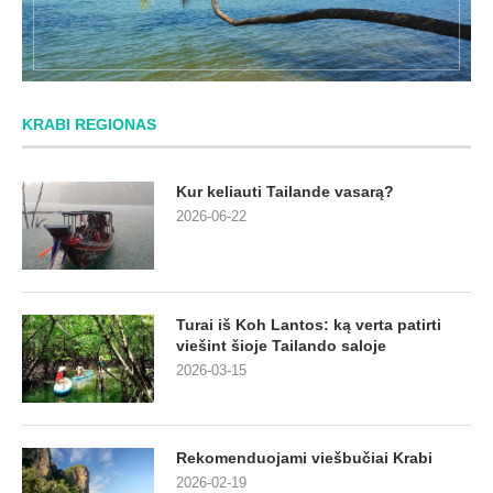
KRABI REGIONAS
Kur keliauti Tailande vasarą?
2026-06-22
Turai iš Koh Lantos: ką verta patirti
viešint šioje Tailando saloje
2026-03-15
Rekomenduojami viešbučiai Krabi
2026-02-19