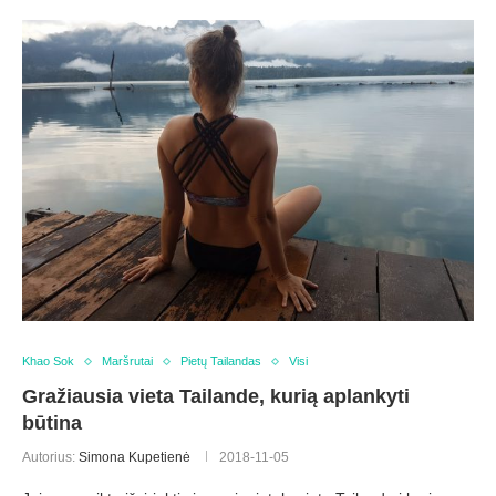
Khao Sok
Maršrutai
Pietų Tailandas
Visi
Gražiausia vieta Tailande, kurią aplankyti
būtina
Autorius:
Simona Kupetienė
2018-11-05