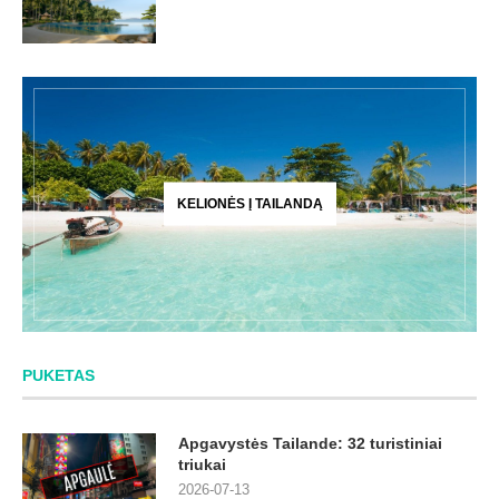
KELIONĖS Į TAILANDĄ
PUKETAS
Apgavystės Tailande: 32 turistiniai
triukai
2026-07-13