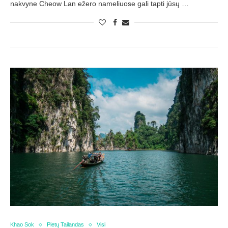
nakvyne Cheow Lan ežero nameliuose gali tapti jūsų …
Khao Sok
Pietų Tailandas
Visi