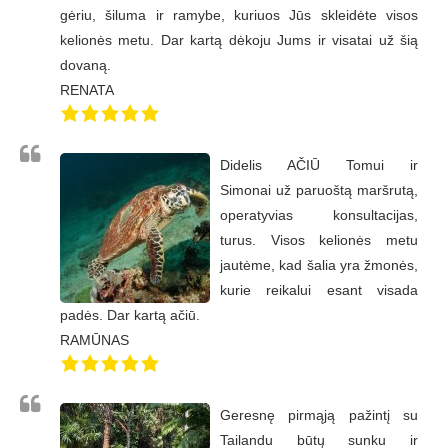
gėriu, šiluma ir ramybe, kuriuos Jūs skleidėte visos
kelionės metu. Dar kartą dėkoju Jums ir visatai už šią
dovaną.
RENATA
Didelis AČIŪ Tomui ir
Simonai už paruoštą maršrutą,
operatyvias konsultacijas,
turus. Visos kelionės metu
jautėme, kad šalia yra žmonės,
kurie reikalui esant visada
padės. Dar kartą ačiū.
RAMŪNAS
Geresnę pirmąją pažintį su
Tailandu būtų sunku ir