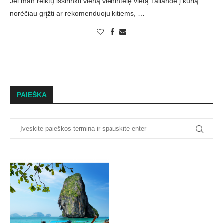
Jei man reiktų išsirinkti vieną vienintelę vietą Tailande į kurią
norėčiau grįžti ar rekomenduoju kitiems, …
PAIEŠKA