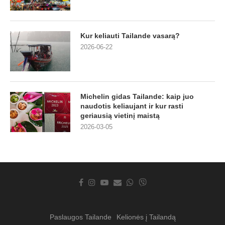
Kur keliauti Tailande vasarą?
2026-06-22
Michelin gidas Tailande: kaip juo
naudotis keliaujant ir kur rasti
geriausią vietinį maistą
2026-03-05
Paslaugos Tailande
Kelionės į Tailandą