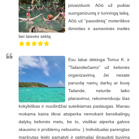
įsivaizduoti. Ačiū už puikiai
suorganizuotą ir turiningą laiką.
Ačiū už “pasodintą” moteriškos
išminties ir asmeninės meilės
bei laisvės sėklą.
Esu labai dėkinga Tomui K. ir
"Tailandiečiams" už kelionės
organizavimą. Jei nesate
paruošę namų darbų ar buvę
Tailande, neturite laiko
planavimui, rekomenduoju šias
kokybiškas ir nuoširdžiai suteikiamas paslaugas. Manau
mokama kaina tikrai atsiperka nemokant bereikalingų
dalykų kelionės metu, be to, visiškai atperka galvos
skausmo ir problemų nebuvimu :) Individualiai parengtas
maršrutas leido pamatyti ir optimaliai išnaudoti buvimą