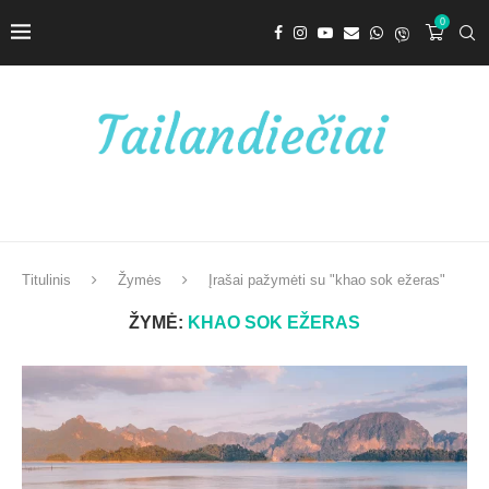
0
Titulinis
Žymės
Įrašai pažymėti su "khao sok ežeras"
ŽYMĖ:
KHAO SOK EŽERAS