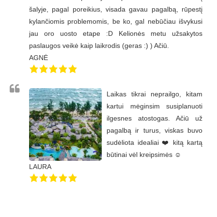
šalyje, pagal poreikius, visada gavau pagalbą, rūpestį
kylančiomis problemomis, be ko, gal nebūčiau išvykusi
jau oro uosto etape :D Kelionės metu užsakytos
paslaugos veikė kaip laikrodis (geras :) ) Ačiū.
AGNĖ
Laikas tikrai neprailgo, kitam
kartui mėginsim susiplanuoti
ilgesnes atostogas. Ačiū už
pagalbą ir turus, viskas buvo
sudėliota idealiai ❤️ kitą kartą
būtinai vėl kreipsimės ☺️
LAURA