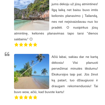
jums dėkoju už jūsų atmintines!
Ilgą laiką net baisu buvo imtis
kelionės planavimo į Tailandą,
nes net neįsivaizdavau nuo ko
pradėti. O nusipirkus jūsų
atmintinę, kelionės planavimas tapo tarsi "dienos
saldainiu" 🙂
Ačiū labai, sakiau dar ne kartą
dėkosiu! Visi planuoti
pervežimai minutės tikslumu!
Ekskursijos taip pat. Jūs žinot
ką patart, tuo džiaugiuosi ir
draugam rekomenduosiu! Tai
buvo wow, ačiū, kad buvote kartu!