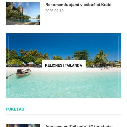
Rekomenduojami viešbučiai Krabi
2026-02-19
KELIONĖS Į TAILANDĄ
PUKETAS
Apgavystės Tailande: 32 turistiniai