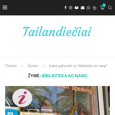
0
Titulinis
Žymės
Įrašai pažymėti su "biblioteka ao nang"
ŽYMĖ:
BIBLIOTEKA AO NANG