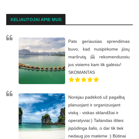
KELIAUTOJAI APIE MUS
Pats geriausias sprendimas
buvo, kad nusipirkome jūsų
maršrutą. 🤗 rekomenduosiu
jus visiems kam tik galėsiu!
SKOMANTAS
Norėjau padėkoti už pagalbą
planuojant ir organizuojant
viską - viskas sklandžiai ir
operatyviai:) Tailandas išties
įspūdinga šalis, o dar tik tiek
nedaug jos matėme :) Būtinai