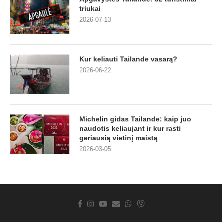
triukai
2026-07-13
Kur keliauti Tailande vasarą?
2026-06-22
Michelin gidas Tailande: kaip juo
naudotis keliaujant ir kur rasti
geriausią vietinį maistą
2026-03-05