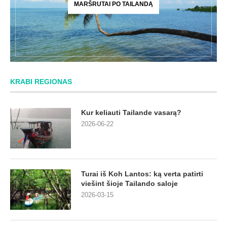
MARŠRUTAI PO TAILANDĄ
KRABI REGIONAS
Kur keliauti Tailande vasarą?
2026-06-22
Turai iš Koh Lantos: ką verta patirti
viešint šioje Tailando saloje
2026-03-15