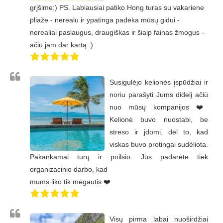
grįšime:) PS. Labiausiai patiko Hong turas su vakariene
pliaže - nerealu ir ypatinga padėka mūsų gidui -
nerealiai paslaugus, draugiškas ir šiaip fainas žmogus -
ačiū jam dar kartą :)
Susigulėjo kelionės įspūdžiai ir
noriu parašyti Jums didelį ačiū
nuo mūsų kompanijos ❤️
Kelionė buvo nuostabi, be
streso ir jdomi, dėl to, kad
viskas buvo protingai sudėliota.
Pakankamai turų ir poilsio. Jūs padarėte tiek
organizacinio darbo, kad
mums liko tik mėgautis ❤️
Visų pirma labai nuoširdžiai