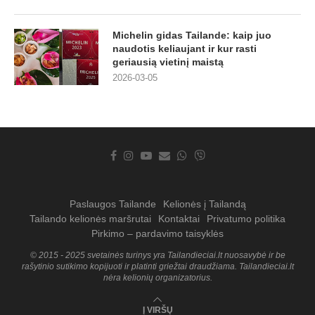
Michelin gidas Tailande: kaip juo
naudotis keliaujant ir kur rasti
geriausią vietinį maistą
2026-03-05
Paslaugos Tailande
Kelionės į Tailandą
Tailando kelionės maršrutai
Kontaktai
Privatumo politika
Pirkimo – pardavimo taisyklės
© 2015 - 2025 svetainės turinys yra Tailandieciai.lt nuosavybė ir be
rašytinio sutikimo kopijuoti ir platinti griežtai draudžiama. Tailandieciai.lt
nėra kelionių organizatorius.
Į VIRŠŲ