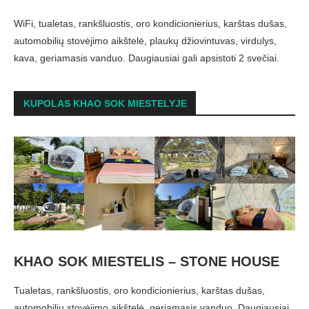
WiFi, tualetas, rankšluostis, oro kondicionierius, karštas dušas,
automobilių stovėjimo aikštelė, plaukų džiovintuvas, virdulys,
kava, geriamasis vanduo. Daugiausiai gali apsistoti 2 svečiai.
KUPOLAS KHAO SOK MIESTELYJE
KHAO SOK MIESTELIS – STONE HOUSE
Tualetas, rankšluostis, oro kondicionierius, karštas dušas,
automobilių stovėjimo aikštelė, geriamasis vanduo. Daugiausiai